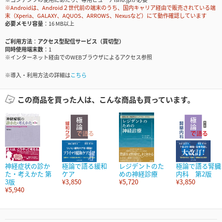
※Androidは、Android２世代前の端末のうち、国内キャリア経由で販売されている端
末（Xperia、GALAXY、AQUOS、ARROWS、Nexusなど）にて動作確認しています
必要メモリ容量
16 MB以上
ご利用方法
アクセス型配信サービス（買切型）
同時使用端末数
1
※インターネット経由でのWEBブラウザによるアクセス参照
※導入・利用方法の詳細は
こちら
この商品を買った人は、こんな商品も買っています。
神経症状の診か
極論で語る緩和
レジデントのた
極論で語る腎臓
た・考えかた 第
ケア
めの神経診療
内科 第2版
3版
¥3,850
¥5,720
¥3,850
¥5,940