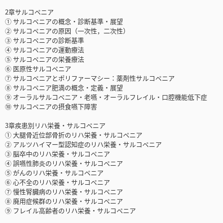
2章サルコペニア
① サルコペニアの概念・診断基準・展望
② サルコペニアの原因（一次性，二次性）
③ サルコペニアの診断基準
④ サルコペニアの運動療法
⑤ サルコペニアの栄養療法
⑥ 医原性サルコペニア
⑦ サルコペニアとポリファーマシー：薬剤性サルコペニア
⑧ サルコペニア肥満の概念・定義・展望
⑨ オーラルサルコペニア・老嚥・オーラルフレイル・口腔機能低下症
⑩ サルコペニアの摂食嚥下障害
3章疾患別リハ栄養・サルコペニア
① 大腿骨近位部骨折のリハ栄養・サルコペニア
② アルツハイマー型認知症のリハ栄養・サルコペニア
③ 脳卒中のリハ栄養・サルコペニア
④ 誤嚥性肺炎のリハ栄養・サルコペニア
⑤ がんのリハ栄養・サルコペニア
⑥ 心不全のリハ栄養・サルコペニア
⑦ 慢性腎臓病のリハ栄養・サルコペニア
⑧ 廃用症候群のリハ栄養・サルコペニア
⑨ フレイル高齢者のリハ栄養・サルコペニア