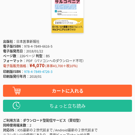
出版社
日本医事新報社
電子版ISBN
978-4-7849-6616-5
電子版発売日
2018/01/22
ページ数
226ページ
判型
B5
フォーマット
PDF（パソコンへのダウンロード不可）
¥4,070
電子版販売価格：
(本体¥3,700＋税10％)
印刷版ISBN
978-4-7849-4726-3
印刷版発行年月
2018/01
カートに入れる
ちょっと立ち読み
ご利用方法
ダウンロード型配信サービス（買切型）
同時使用端末数
2
対応OS
iOS最新の２世代前まで / Android最新の２世代前まで
※コンテンツの使用にあたり、専用ビューアisho.jpが必要