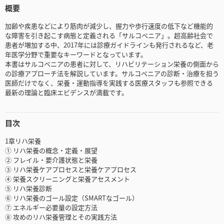
概要
加齢や疾患などにより筋肉が減少し、握力や歩行速度の低下など機能的
な障害を引き起こす病態と定義される「サルコペニア」。超高齢社会で
患者が増加する中、2017年には診療ガイドラインも発行されるなど、老
年医学分野で重要なキーワードとなっています。
本書はサルコペニアの患者に対して、リハビリテーション栄養の側面から
の診療アプローチ法を解説しています。サルコペニアの診断・治療を担う
医師だけでなく、栄養・運動指導を実践する医療スタッフも参照できる
最新の理論と臨床エビデンスが満載です。
目次
1章リハ栄養
① リハ栄養の概念・定義・展望
② フレイル・要介護状態と栄養
③ リハ栄養ケアプロセスと栄養ケアプロセス
④ 栄養スクリーニングと栄養アセスメント
⑤ リハ栄養診断
⑥ リハ栄養のゴール設定（SMARTなゴール）
⑦ エネルギー必要量の設定方法
⑧ 攻めのリハ栄養管理とその実践方法