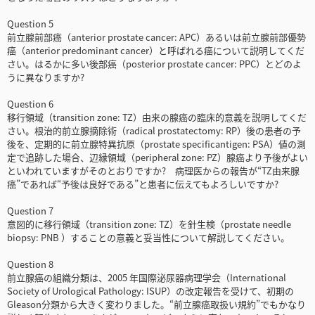
Question 5
前立腺前部癌（anterior prostate cancer: APC）あるいは前立腺前部優勢
癌（anterior predominant cancer）と呼ばれる癌について説明してくだ
さい。はるかに多い後部癌（posterior prostate cancer: PPC）とどのよ
うに異なりますか?
Question 6
移行領域（transition zone: TZ）由来の腺癌の臨床的意義を説明してくだ
さい。根治的前立腺摘除術（radical prostatectomy: RP）後の患者の予
後を、定期的に前立腺特異抗原（prostate specificantigen: PSA）値の測
定で追跡した場合、辺縁領域（peripheral zone: PZ）腺癌より予後がよい
といわれていますがそのとおりですか? 病理医からの報告が“TZ由来腺
癌”であれば“予後は良好である”と患者に伝えてもよろしいですか?
Question 7
意図的に移行領域（transition zone: TZ）を針生検（prostate needle
biopsy: PNB ）することの意義と妥当性について解説してください。
Question 8
前立腺癌の組織分類は、2005 年国際泌尿器病理学会（International
Society of Urological Pathology: ISUP）の改定報告を受けて、初期の
Gleason分類から大きく変わりました。“前立腺癌取扱い規約”でもかなり