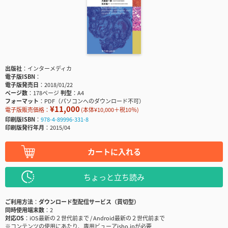
出版社
インターメディカ
電子版ISBN
電子版発売日
2018/01/22
ページ数
178ページ
判型
A4
フォーマット
PDF（パソコンへのダウンロード不可）
¥11,000
電子版販売価格：
(本体¥10,000＋税10％)
印刷版ISBN
978-4-89996-331-8
印刷版発行年月
2015/04
カートに入れる
ちょっと立ち読み
ご利用方法
ダウンロード型配信サービス（買切型）
同時使用端末数
2
対応OS
iOS最新の２世代前まで / Android最新の２世代前まで
※コンテンツの使用にあたり、専用ビューアisho.jpが必要