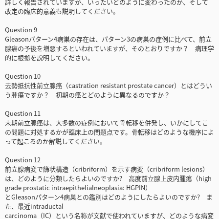
詳しく報告されていますが、いったいどのように変わったのか、そして
改定の臨床的意義も説明してください。
Question 9
Gleasonパターン4病巣の存在は、パターン3の病巣の症例に比べて、前立
腺癌の予後を増悪するといわれていますが、そのとおりですか？ 病理学
的に根拠を説明してください。
Question 10
去勢抵抗性前立腺癌（castration resistant prostate cancer）とはどうい
う腫瘍ですか？ 初期の癌とどのように異なるのですか？
Question 11
末期前立腺癌は、大多数の症例において骨転移を併発し、いかにしてこ
の問題に対処するかが臨床上の問題点です。骨転移はどのような機序によ
って起こるのか解説してください。
Question 12
前立腺病変で篩状構造（cribriform）を示す病変（cribriform lesions）
は、どのように分類したらよいのですか? 高度前立腺上皮内腫瘍（high
grade prostatic intraepithelialneoplasia: HGPIN）
とGleasonパターン4病巣との鑑別はどのようにしたらよいのですか? ま
た、最近intraductal
carcinoma（IC）という名称が文献で使われていますが、どのような病変