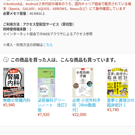
※Androidは、Android２世代前の端末のうち、国内キャリア経由で販売されている端
末（Xperia、GALAXY、AQUOS、ARROWS、Nexusなど）にて動作確認しています
必要メモリ容量
46 MB以上
ご利用方法
アクセス型配信サービス（買切型）
同時使用端末数
1
※インターネット経由でのWEBブラウザによるアクセス参照
※導入・利用方法の詳細は
こちら
この商品を買った人は、こんな商品も買っています。
無敵の腎臓内科
泌尿器科グリー
必修 小児外科手
霊夢と魔理沙の
¥5,940
ンノート 改訂2
術［Web動画
臨床統計１
版
付］
¥3,740
¥7,920
¥22,000