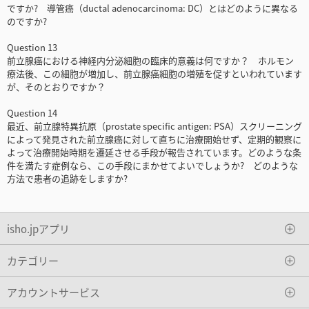
ですか? 導管癌（ductal adenocarcinoma: DC）とはどのように異なる
のですか?
Question 13
前立腺癌における神経内分泌細胞の臨床的意義は何ですか？ ホルモン
療法後、この細胞が増加し、前立腺癌細胞の増殖を促すといわれています
が、そのとおりですか？
Question 14
最近、前立腺特異抗原（prostate specific antigen: PSA）スクリーニング
によって発見された前立腺癌に対して直ちに治療開始せず、定期的観察に
よって治療開始時期を遷延させる手段が報告されています。どのような条
件を満たす症例なら、この手段にまかせてよいでしょうか? どのような
方法で患者の追跡をしますか?
isho.jpアプリ
カテゴリー
アカウントサービス