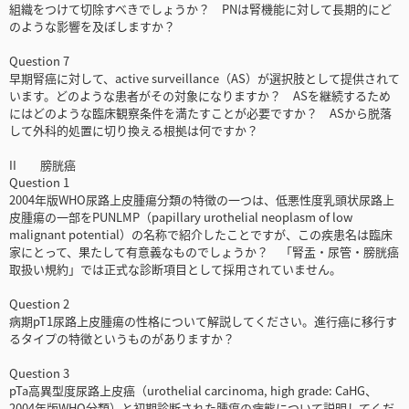
組織をつけて切除すべきでしょうか？ PNは腎機能に対して長期的にど
のような影響を及ぼしますか？
Question 7
早期腎癌に対して、active surveillance（AS）が選択肢として提供されて
います。どのような患者がその対象になりますか？ ASを継続するため
にはどのような臨床観察条件を満たすことが必要ですか？ ASから脱落
して外科的処置に切り換える根拠は何ですか？
II 膀胱癌
Question 1
2004年版WHO尿路上皮腫瘍分類の特徴の一つは、低悪性度乳頭状尿路上
皮腫瘍の一部をPUNLMP（papillary urothelial neoplasm of low
malignant potential）の名称で紹介したことですが、この疾患名は臨床
家にとって、果たして有意義なものでしょうか？ 「腎盂・尿管・膀胱癌
取扱い規約」では正式な診断項目として採用されていません。
Question 2
病期pT1尿路上皮腫瘍の性格について解説してください。進行癌に移行す
るタイプの特徴というものがありますか？
Question 3
pTa高異型度尿路上皮癌（urothelial carcinoma, high grade: CaHG、
2004年版WHO分類）と初期診断された腫瘍の病態について説明してくだ