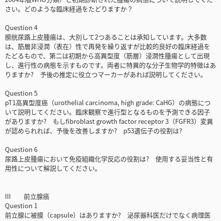
さい。どのような臨床経過をたどりますか？
Question 4
膀胱尿路上皮腫瘍は、大別して2つあることは承知しています。大多数
は、筋層非浸潤（表在）性で再発を繰り返すが比較的良好の臨床経過を
たどるもので、第二は初期から高異型度（筋層）浸潤性腫瘍として出現
し、進行性の病態を示すものです。両者に特異的な分子生物学的特徴はあ
りますか? 予後の推定に役立つマーカーがあれば説明してください。
Question 5
pT1高異型度癌（urothelial carcinoma, high grade: CaHG）の病態につ
いて説明してください。臨床観察で進行型となるものを予測できる因子
がありますか? もしfibroblast growth factor receptor 3（FGFR3）変異
が認められれば、予後を改善しますか? p53遺伝子の役割は?
Question 6
尿路上皮腫瘍において免疫組織化学反応の役割は? 使用する妥当性と有
用性について解説してください。
III 前立腺癌
Question 1
前立腺に被膜（capsule）はありますか? 泌尿器科医だけでなく病理医