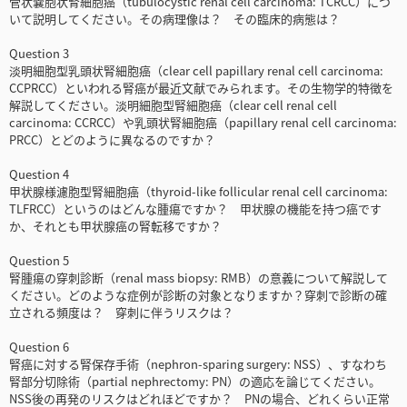
管状嚢胞状腎細胞癌（tubulocystic renal cell carcinoma: TCRCC）につ
いて説明してください。その病理像は？ その臨床的病態は？
Question 3
淡明細胞型乳頭状腎細胞癌（clear cell papillary renal cell carcinoma:
CCPRCC）といわれる腎癌が最近文献でみられます。その生物学的特徴を
解説してください。淡明細胞型腎細胞癌（clear cell renal cell
carcinoma: CCRCC）や乳頭状腎細胞癌（papillary renal cell carcinoma:
PRCC）とどのように異なるのですか？
Question 4
甲状腺様濾胞型腎細胞癌（thyroid-like follicular renal cell carcinoma:
TLFRCC）というのはどんな腫瘍ですか？ 甲状腺の機能を持つ癌です
か、それとも甲状腺癌の腎転移ですか？
Question 5
腎腫瘍の穿刺診断（renal mass biopsy: RMB）の意義について解説して
ください。どのような症例が診断の対象となりますか？穿刺で診断の確
立される頻度は？ 穿刺に伴うリスクは？
Question 6
腎癌に対する腎保存手術（nephron-sparing surgery: NSS）、すなわち
腎部分切除術（partial nephrectomy: PN）の適応を論じてください。
NSS後の再発のリスクはどれほどですか？ PNの場合、どれくらい正常