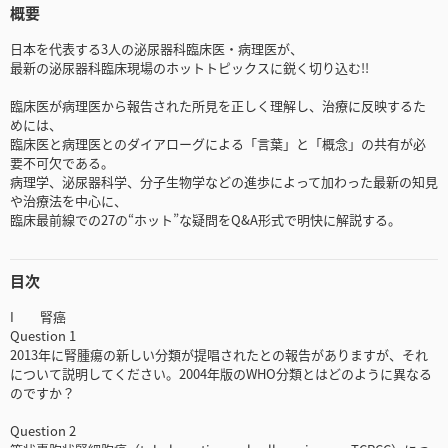
概要
日本を代表する3人の泌尿器科臨床医・病理医が、
最新の泌尿器科臨床現場のホットトピックスに鋭く切り込む!!
臨床医が病理医から報告された所見を正しく理解し、治療に反映するた
めには、
臨床医と病理医とのダイアローグによる「言葉」と「概念」の共有が必
要不可欠である。
病理学、泌尿器科学、分子生物学などの進歩によって加わった最新の知見
や治療法を中心に、
臨床最前線での27の“ホット”な疑問をQ&A形式で明快に解説する。
目次
I 腎癌
Question 1
2013年に腎腫瘍の新しい分類が提唱されたとの報告がありますが、それ
について説明してください。2004年版のWHO分類とはどのように異なる
のですか？
Question 2