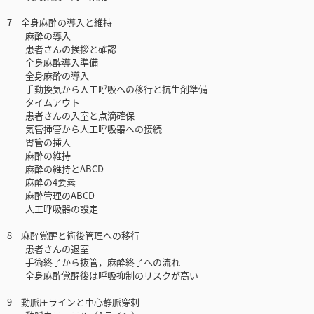
7 全身麻酔の導入と維持
麻酔の導入
患者さんの挨拶と確認
全身麻酔導入準備
全身麻酔の導入
手動換気から人工呼吸への移行と抗生剤準備
タイムアウト
患者さんの入室と点滴確保
気管挿管から人工呼吸器への接続
胃管の挿入
麻酔の維持
麻酔の維持とABCD
麻酔の4要素
麻酔管理のABCD
人工呼吸器の設定
8 麻酔覚醒と術後管理への移行
患者さんの退室
手術終了から抜管，麻酔終了への流れ
全身麻酔覚醒後は呼吸抑制のリスクが高い
9 動脈圧ラインと中心静脈穿刺