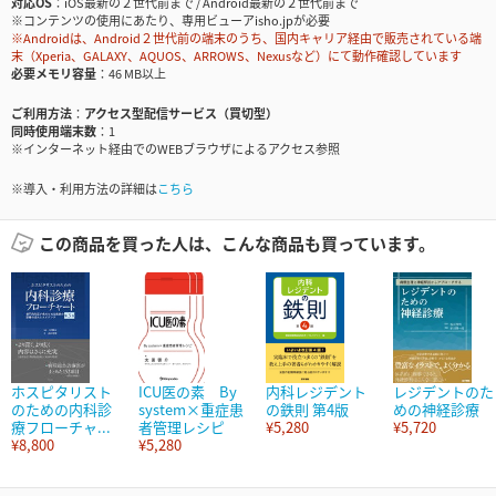
対応OS
iOS最新の２世代前まで / Android最新の２世代前まで
※コンテンツの使用にあたり、専用ビューアisho.jpが必要
※Androidは、Android２世代前の端末のうち、国内キャリア経由で販売されている端
末（Xperia、GALAXY、AQUOS、ARROWS、Nexusなど）にて動作確認しています
必要メモリ容量
46 MB以上
ご利用方法
アクセス型配信サービス（買切型）
同時使用端末数
1
※インターネット経由でのWEBブラウザによるアクセス参照
※導入・利用方法の詳細は
こちら
この商品を買った人は、こんな商品も買っています。
ホスピタリスト
ICU医の素 By
内科レジデント
レジデントのた
のための内科診
system×重症患
の鉄則 第4版
めの神経診療
療フローチャ...
者管理レシピ
¥5,280
¥5,720
¥8,800
¥5,280