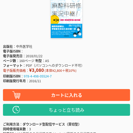
出版社
中外医学社
電子版ISBN
電子版発売日
2018/01/22
ページ数
160ページ
判型
A5
フォーマット
PDF（パソコンへのダウンロード不可）
¥3,080
電子版販売価格：
(本体¥2,800＋税10％)
印刷版ISBN
978-4-498-05524-7
印刷版発行年月
2016/11
カートに入れる
ちょっと立ち読み
ご利用方法
ダウンロード型配信サービス（買切型）
同時使用端末数
3