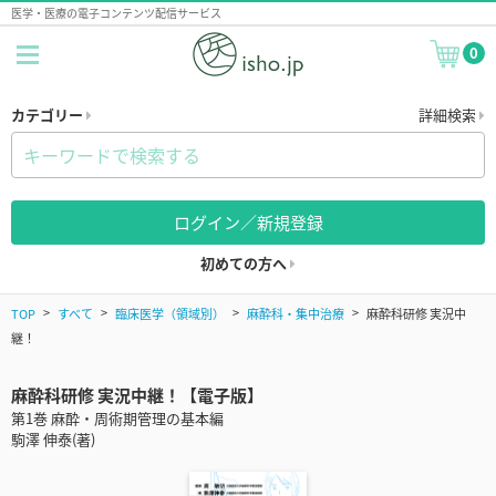
医学・医療の電子コンテンツ配信サービス
0
カテゴリー
詳細検索
ログイン／新規登録
初めての方へ
TOP
すべて
臨床医学（領域別）
麻酔科・集中治療
麻酔科研修 実況中
継！
麻酔科研修 実況中継！【電子版】
第1巻 麻酔・周術期管理の基本編
駒澤 伸泰(著)