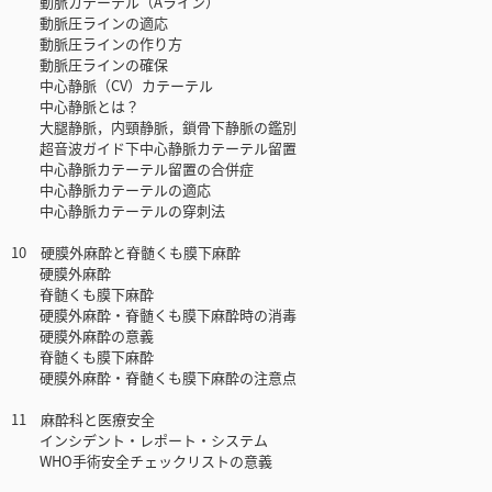
動脈カテーテル（Aライン）
動脈圧ラインの適応
動脈圧ラインの作り方
動脈圧ラインの確保
中心静脈（CV）カテーテル
中心静脈とは？
大腿静脈，内頸静脈，鎖骨下静脈の鑑別
超音波ガイド下中心静脈カテーテル留置
中心静脈カテーテル留置の合併症
中心静脈カテーテルの適応
中心静脈カテーテルの穿刺法
10 硬膜外麻酔と脊髄くも膜下麻酔
硬膜外麻酔
脊髄くも膜下麻酔
硬膜外麻酔・脊髄くも膜下麻酔時の消毒
硬膜外麻酔の意義
脊髄くも膜下麻酔
硬膜外麻酔・脊髄くも膜下麻酔の注意点
11 麻酔科と医療安全
インシデント・レポート・システム
WHO手術安全チェックリストの意義