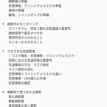
麻酔器の準備
気管挿管，ラリンジアルマスクの準備
薬剤の準備
輸液，シリンジポンプの準備
4 麻酔中のモニタリング
カプノグラム 呼気二酸化炭素濃度の重要性
麻酔管理で着目すべき点
理学所見からわかること
モニターからわかること
5 さまざまな気道管理
―マスク換気・気管挿管・ラリンジアルマスク―
術前における気道評価の重要性
気道確保の方法 マスク換気
マスク換気の流れ
気管挿管とラリンジアルマスクの違い
気管挿管・LMA挿入の手順
気管挿管の確認
6 麻酔科で使うおもな薬剤
吸入麻酔薬
静脈麻酔薬
使用頻度が高い薬剤