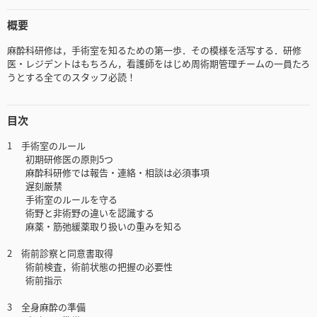
概要
麻酔科研修は，手術室を知るための第一歩．その模様を活写する．研修
医・レジデントはもちろん，看護師をはじめ周術期管理チームの一員たろ
うとする全てのスタッフ必読！
目次
1 手術室のルール
初期研修医の原則5つ
麻酔科研修では報告・連絡・相談は必須事項
遅刻厳禁
手術室のルールを守る
術野と非術野の違いを認識する
麻薬・筋弛緩薬取り扱いの重みを知る
2 術前診察と同意書取得
術前検査，術前状態の把握の必要性
術前指示
3 全身麻酔の準備