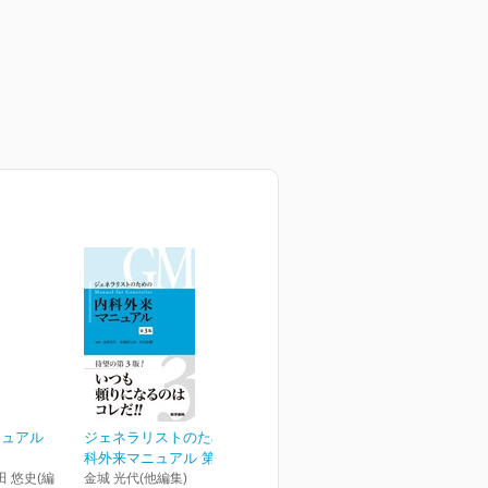
ニュアル
ジェネラリストのための内
科外来マニュアル 第3版
田 悠史(編
金城 光代(他編集)