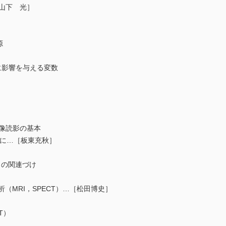
［山下 光］
源
影響を与える変数
画像読影の基本
心に…［板東充秋］
の関連づけ
（MRI，SPECT）…［松田博史］
T）