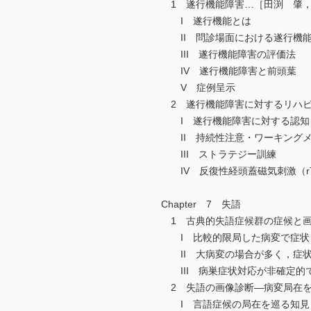
1 遂行機能障害…［田渕 肇，
I 遂行機能とは
II 問診場面における遂行機
III 遂行機能障害の評価法
IV 遂行機能障害と前頭葉
V 症例呈示
2 遂行機能障害に対するリハビ
I 遂行機能障害に対する認知
II 持続性注意・ワーキングメ
III ストラテジー訓練
IV 反復性経頭蓋磁気刺激（rTMS
Chapter 7 失語
1 古典的失語症候群の症候と画
I 比較的限局した病変で症状
II 大病変の場合が多く，症状
III 病巣症状対応が非確定的
2 失語の画像診断―病変局在を
I 言語症候の局在を巡る知見