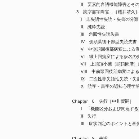
II 要素的言語機能障害とそ
3 読字書字障害…［櫻井靖久
I 非失語性失読・失書の分類
II 純粋失読
III 角回性失読失書
IV 側頭葉後下部型失読失書
V 中側頭回後部病変による漢
VI 縁上回病変による仮名の
VII 上頭頂小葉（頭頂間溝）
VIII 中前頭回後部病変によ
IX 二次性非失語性失読・失
X 読字・書字の認知心理学的
Chapter 8 失行［中川賀嗣］
I 「機能区分および関連する
II 失行
III 症状判定のポイントと画
Chapter 9 失認