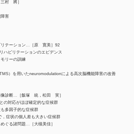
三村 將］
能障害
リテーション…［原 寛美］92
リハビリテーションのエビデンス
モリーの訓練
）を用いたneuromodulationによる高次脳機能障害の改善
像診断…［飯塚 統，松田 実］
との対応がほぼ確定的な症候群
も多因子的な症候群
で，症状の個人差も大きい症候群
めぐる諸問題…［大槻美佳］