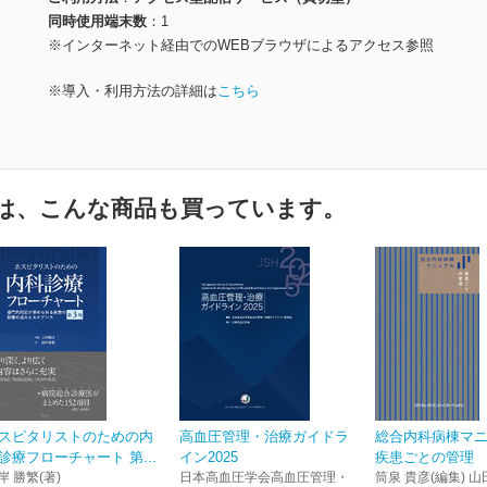
同時使用端末数
1
※インターネット経由でのWEBブラウザによるアクセス参照
※導入・利用方法の詳細は
こちら
は、こんな商品も買っています。
スピタリストのための内
高血圧管理・治療ガイドラ
総合内科病棟マ
診療フローチャート 第...
イン2025
疾患ごとの管理
岸 勝繁(著)
日本高血圧学会高血圧管理・
筒泉 貴彦(編集) 山