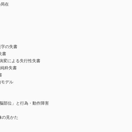
の局在
］
字の失書
失書
病変による失行性失書
る純粋失書
書
モデル
脳部位」と行為・動作障害
像の見かた