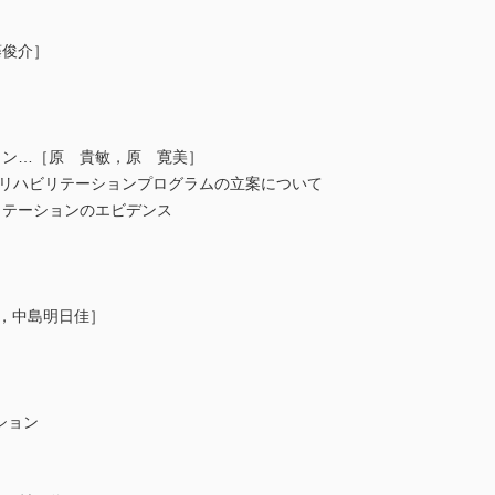
藤俊介］
ン…［原 貴敏，原 寛美］
リハビリテーションプログラムの立案について
テーションのエビデンス
隆，中島明日佳］
ション