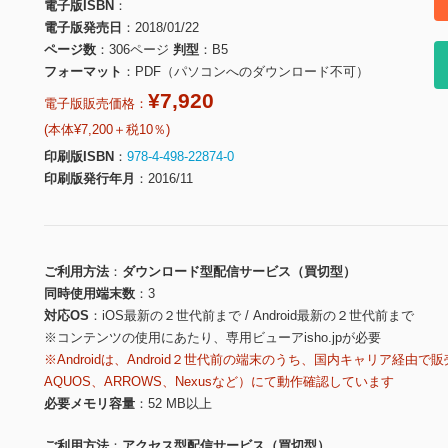
電子版ISBN
電子版発売日
2018/01/22
ページ数
306ページ
判型
B5
フォーマット
PDF（パソコンへのダウンロード不可）
¥7,920
電子版販売価格：
(本体¥7,200＋税10％)
印刷版ISBN
978-4-498-22874-0
印刷版発行年月
2016/11
ご利用方法
ダウンロード型配信サービス（買切型）
同時使用端末数
3
対応OS
iOS最新の２世代前まで / Android最新の２世代前まで
※コンテンツの使用にあたり、専用ビューアisho.jpが必要
※Androidは、Android２世代前の端末のうち、国内キャリア経由で販
AQUOS、ARROWS、Nexusなど）にて動作確認しています
必要メモリ容量
52 MB以上
ご利用方法
アクセス型配信サービス（買切型）