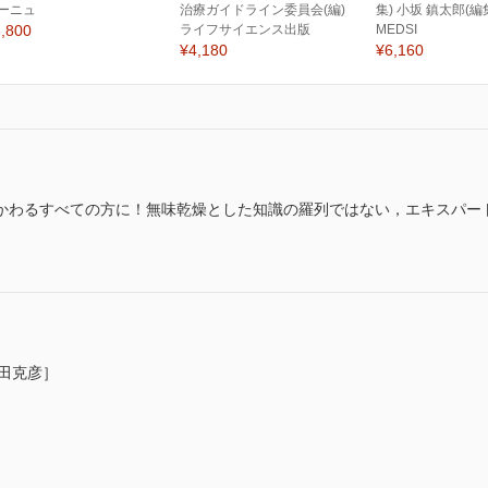
ーニュ
治療ガイドライン委員会(編)
集) 小坂 鎮太郎(編
,800
ライフサイエンス出版
MEDSI
¥4,180
¥6,160
かわるすべての方に！無味乾燥とした知識の羅列ではない，エキスパー
武田克彦］