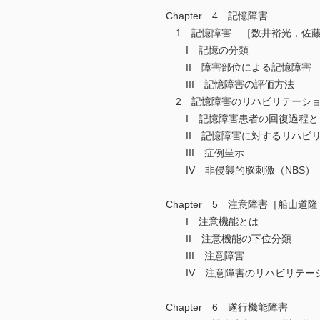
Chapter 4 記憶障害
1 記憶障害…［数井裕光，佐
I 記憶の分類
II 障害部位による記憶障害
III 記憶障害の評価方法
2 記憶障害のリハビリテーショ
I 記憶障害患者の回復過程と
II 記憶障害に対するリハビリ
III 症例呈示
IV 非侵襲的脳刺激（NBS）
Chapter 5 注意障害［船山道
I 注意機能とは
II 注意機能の下位分類
III 注意障害
IV 注意障害のリハビリテー
Chapter 6 遂行機能障害