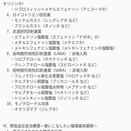
モリジンⓇ）
・ジプロフィリン＋メチルエフェドリン（アニスーマⓇ）
6．ロイコトリエン拮抗薬
・モンテルカスト（シングレアⓇ など）
・プランルカスト（オノンⓇ など）
7．非選択的β刺激薬
・エフェドリン塩酸塩（ヱフェドリン「ナガヰ」Ⓡ）
・メチルエフェドリン塩酸塩（メチエフⓇ）
・メトキシフェナミン塩酸塩（メトキシフェナミンⓇ塩酸塩）
8．長時間作用性β2刺激薬（LABA）：非吸入剤
・ツロブテロール（ホクナリンⓇ など）
・クレンブテロール塩酸塩（スピロペントⓇ など）
9．短時間作用性β2刺激薬（SABA）：非吸入剤
・フェノテロール臭化水素酸塩（ベロテックⓇ など）
・テルブタリン硫酸塩（ブリカニールⓇ など）
・プロカテロール塩酸塩水和物（メプチンⓇ など）
・サルブタモール硫酸塩（ベネトリンⓇ など）
・トリメトキノール塩酸塩（イノリンⓇ など）
10．モノクローナル抗体
・オマリズマブ（ゾレアⓇ）
IV．肺高血圧症治療薬〜使いこなしたい循環器系薬剤〜