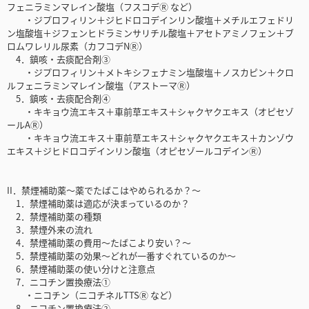
フェニラミンマレイン酸塩（フスコデⓇ など）
・ジプロフィリン＋ジヒドロコデインリン酸塩＋メチルエフェドリ
ン塩酸塩＋ジフェンヒドラミンサリチル酸塩＋アセトアミノフェン＋ブ
ロムワレリル尿素（カフコデNⓇ）
4．鎮咳・去痰配合剤③
・ジプロフィリン＋メトキシフェナミン塩酸塩＋ノスカピン＋クロ
ルフェニラミンマレイン酸塩（アストーマⓇ）
5．鎮咳・去痰配合剤④
・キキョウ流エキス＋車前草エキス＋シャクヤクエキス（オピセゾ
ールAⓇ）
・キキョウ流エキス＋車前草エキス＋シャクヤクエキス＋カンゾウ
エキス＋ジヒドロコデインリン酸塩（オピセゾールコデインⓇ）
II．禁煙補助薬〜薬でたばこはやめられるか？〜
1．禁煙補助薬は適応が決まっているのか？
2．禁煙補助薬の種類
3．禁煙外来の流れ
4．禁煙補助薬の費用〜たばこより安い？〜
5．禁煙補助薬の効果〜どれが一番すぐれているのか〜
6．禁煙補助薬の使い分けと注意点
7．ニコチン置換療法①
・ニコチン（ニコチネルTTSⓇ など）
8．ニコチン置換療法②