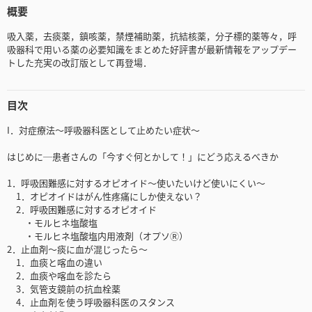
概要
吸入薬，去痰薬，鎮咳薬，禁煙補助薬，抗結核薬，分子標的薬等々，呼
吸器科で用いる薬の必要知識をまとめた好評書が最新情報をアップデー
トした充実の改訂版として再登場．
目次
I．対症療法〜呼吸器科医として止めたい症状〜
はじめに─患者さんの「今すぐ何とかして！」にどう応えるべきか
1．呼吸困難感に対するオピオイド〜使いたいけど使いにくい〜
1．オピオイドはがん性疼痛にしか使えない？
2．呼吸困難感に対するオピオイド
・モルヒネ塩酸塩
・モルヒネ塩酸塩内用液剤（オプソⓇ）
2．止血剤〜痰に血が混じったら〜
1．血痰と喀血の違い
2．血痰や喀血を診たら
3．気管支鏡前の抗血栓薬
4．止血剤を使う呼吸器科医のスタンス