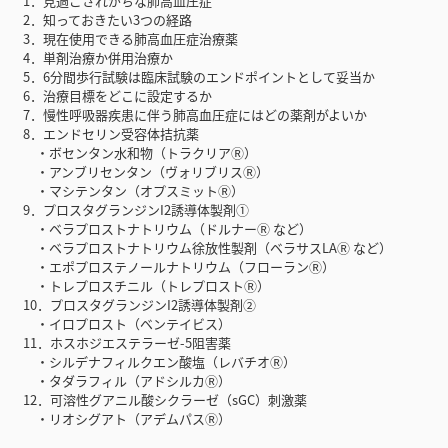
1．見過ごされがちな肺高血圧症
2．知っておきたい3つの経路
3．現在使用できる肺高血圧症治療薬
4．単剤治療か併用治療か
5．6分間歩行試験は臨床試験のエンドポイントとして妥当か
6．治療目標をどこに設定するか
7．慢性呼吸器疾患に伴う肺高血圧症にはどの薬剤がよいか
8．エンドセリン受容体拮抗薬
・ボセンタン水和物（トラクリアⓇ）
・アンブリセンタン（ヴォリブリスⓇ）
・マシテンタン（オプスミットⓇ）
9．プロスタグランジンI2誘導体製剤①
・ベラプロストナトリウム（ドルナーⓇ など）
・ベラプロストナトリウム徐放性製剤（ベラサスLAⓇ など）
・エポプロステノールナトリウム（フローランⓇ）
・トレプロスチニル（トレプロストⓇ）
10．プロスタグランジンI2誘導体製剤②
・イロプロスト（ベンテイビス）
11．ホスホジエステラーゼ-5阻害薬
・シルデナフィルクエン酸塩（レバチオⓇ）
・タダラフィル（アドシルカⓇ）
12．可溶性グアニル酸シクラーゼ（sGC）刺激薬
・リオシグアト（アデムパスⓇ）