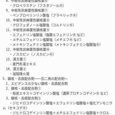
8．中枢性非麻薬性鎮咳薬⑥
・クロペラスチン（フスタゾールⓇ）
9．中枢性非麻薬性鎮咳薬⑦
・ベンプロペリンリン酸塩（フラベリックⓇ）
10．中枢性非麻薬性鎮咳薬⑧
・クロフェダノール塩酸塩（コルドリンⓇ）
11．中枢性非麻薬性鎮咳薬⑨
・エフェドリン塩酸塩（塩酸エフェドリンⓇ など）
・メチルエフェドリン塩酸塩（メチエフⓇ など）
・メトキシフェナミン塩酸塩（メトキシフェナミン塩酸塩Ⓡ）
12．中枢性非麻薬性鎮咳薬⑩
・ノスカピン（ノスカピンⓇ）
13．漢方薬①
・麦門冬湯エキス
14．漢方薬②
・滋陰降火湯
5．鎮咳・去痰配合剤〜一石二鳥の配合剤〜
1．エビデンスの少ない鎮咳・去痰配合剤
2．鎮咳・去痰配合剤①
・桜皮エキス＋コデインリン酸塩（濃厚ブロチンコデインⓇ など）
3．鎮咳・去痰配合剤②
・ジヒドロコデインリン酸塩＋エフェドリン塩酸塩＋塩化アンモニウ
ム（セキコデⓇ）
・ジヒドロコデインリン酸塩＋メチルエフェドリン塩酸塩＋クロル