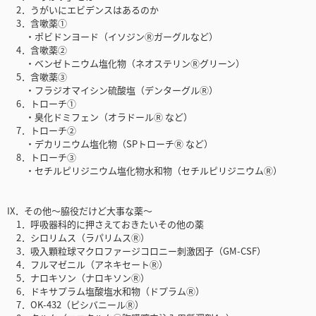
2．うがいにエビデンスはあるのか
3．含嗽薬①
・ポビドンヨード（イソジンⓇガーグルなど）
4．含嗽薬②
・ベンゼトニウム塩化物（ネオステリンⓇグリーン）
5．含嗽薬③
・フラジオマイシン硫酸塩（デンターグルⓇ）
6．トローチ①
・臭化ドミフェン（オラドールⓇ など）
7．トローチ②
・デカリニウム塩化物（SPトローチⓇ など）
8．トローチ③
・セチルピリジニウム塩化物水和物（セチルピリジニウムⓇ）
IX．その他〜脇役だけど大事な薬〜
1．呼吸器科的に押さえておきたいその他の薬
2．シロリムス（ラパリムスⓇ）
3．吸入顆粒球マクロファージコロニー刺激因子（GM-CSF）
4．フルマゼニル（アネキセートⓇ）
5．ナロキソン（ナロキソンⓇ）
6．ドキサプラム塩酸塩水和物（ドプラムⓇ）
7．OK-432（ピシバニールⓇ）