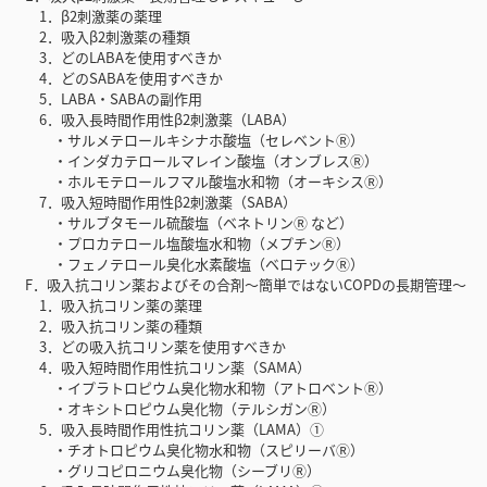
1．β2刺激薬の薬理
2．吸入β2刺激薬の種類
3．どのLABAを使用すべきか
4．どのSABAを使用すべきか
5．LABA・SABAの副作用
6．吸入長時間作用性β2刺激薬（LABA）
・サルメテロールキシナホ酸塩（セレベントⓇ）
・インダカテロールマレイン酸塩（オンブレスⓇ）
・ホルモテロールフマル酸塩水和物（オーキシスⓇ）
7．吸入短時間作用性β2刺激薬（SABA）
・サルブタモール硫酸塩（ベネトリンⓇ など）
・プロカテロール塩酸塩水和物（メプチンⓇ）
・フェノテロール臭化水素酸塩（ベロテックⓇ）
F．吸入抗コリン薬およびその合剤〜簡単ではないCOPDの長期管理〜
1．吸入抗コリン薬の薬理
2．吸入抗コリン薬の種類
3．どの吸入抗コリン薬を使用すべきか
4．吸入短時間作用性抗コリン薬（SAMA）
・イプラトロピウム臭化物水和物（アトロベントⓇ）
・オキシトロピウム臭化物（テルシガンⓇ）
5．吸入長時間作用性抗コリン薬（LAMA）①
・チオトロピウム臭化物水和物（スピリーバⓇ）
・グリコピロニウム臭化物（シーブリⓇ）