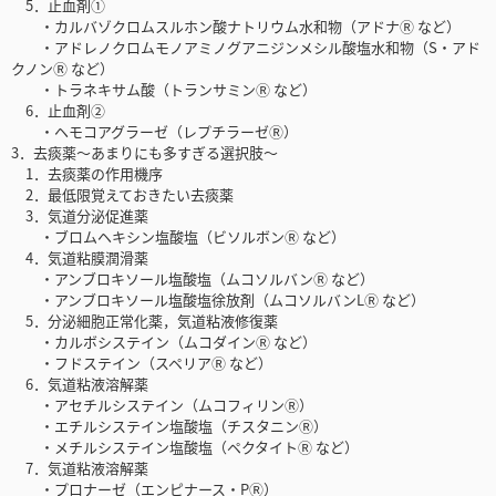
5．止血剤①
・カルバゾクロムスルホン酸ナトリウム水和物（アドナⓇ など）
・アドレノクロムモノアミノグアニジンメシル酸塩水和物（S・アド
クノンⓇ など）
・トラネキサム酸（トランサミンⓇ など）
6．止血剤②
・ヘモコアグラーゼ（レプチラーゼⓇ）
3．去痰薬〜あまりにも多すぎる選択肢〜
1．去痰薬の作用機序
2．最低限覚えておきたい去痰薬
3．気道分泌促進薬
・ブロムヘキシン塩酸塩（ビソルボンⓇ など）
4．気道粘膜潤滑薬
・アンブロキソール塩酸塩（ムコソルバンⓇ など）
・アンブロキソール塩酸塩徐放剤（ムコソルバンLⓇ など）
5．分泌細胞正常化薬，気道粘液修復薬
・カルボシステイン（ムコダインⓇ など）
・フドステイン（スペリアⓇ など）
6．気道粘液溶解薬
・アセチルシステイン（ムコフィリンⓇ）
・エチルシステイン塩酸塩（チスタニンⓇ）
・メチルシステイン塩酸塩（ペクタイトⓇ など）
7．気道粘液溶解薬
・プロナーゼ（エンピナース・PⓇ）