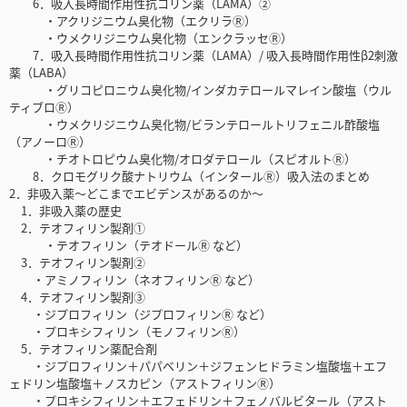
6．吸入長時間作用性抗コリン薬（LAMA）②
・アクリジニウム臭化物（エクリラⓇ）
・ウメクリジニウム臭化物（エンクラッセⓇ）
7．吸入長時間作用性抗コリン薬（LAMA）/ 吸入長時間作用性β2刺激
薬（LABA）
・グリコピロニウム臭化物/インダカテロールマレイン酸塩（ウル
ティブロⓇ）
・ウメクリジニウム臭化物/ビランテロールトリフェニル酢酸塩
（アノーロⓇ）
・チオトロピウム臭化物/オロダテロール（スピオルトⓇ）
8．クロモグリク酸ナトリウム（インタールⓇ）吸入法のまとめ
2．非吸入薬〜どこまでエビデンスがあるのか〜
1．非吸入薬の歴史
2．テオフィリン製剤①
・テオフィリン（テオドールⓇ など）
3．テオフィリン製剤②
・アミノフィリン（ネオフィリンⓇ など）
4．テオフィリン製剤③
・ジプロフィリン（ジプロフィリンⓇ など）
・プロキシフィリン（モノフィリンⓇ）
5．テオフィリン薬配合剤
・ジプロフィリン＋パパベリン＋ジフェンヒドラミン塩酸塩＋エフ
ェドリン塩酸塩＋ノスカピン（アストフィリンⓇ）
・プロキシフィリン＋エフェドリン＋フェノバルビタール（アスト