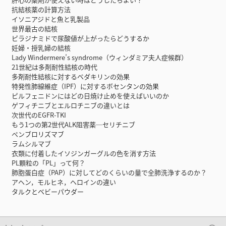
抗結核薬の計算方法
イソニアジドと魚と乳製品
世界最古の結核
ピラジナミドで尿酸値が上がったらどうするか
妊婦・授乳婦の結核
Lady Windermere’s syndrome（ウィンダミア夫人症候群）
21世紀は多剤耐性結核の時代
多剤耐性結核に対するベダキリンの効果
特発性肺線維症（IPF）に対するボセンタンの効果
ピルフェニドンにはどの日焼け止めを使えばいいのか
ゲフィチニブとエルロチニブの違いとは
次世代のEGFR-TKI
もう1つの第2世代ALK阻害薬─セリチニブ
ペンブロリズマブ
ラムシルマブ
衣類に付着したイソジンガーグルの色を消す方法
PL顆粒の「PL」って何？
肺胞蛋白症（PAP）に対してどのくらいの量で全肺洗浄するのか？
アヘン，モルヒネ，ヘロインの違い
タルクとベビーパウダー