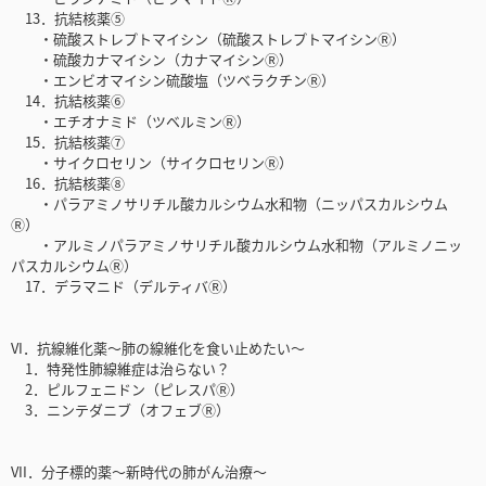
13．抗結核薬⑤
・硫酸ストレプトマイシン（硫酸ストレプトマイシンⓇ）
・硫酸カナマイシン（カナマイシンⓇ）
・エンビオマイシン硫酸塩（ツベラクチンⓇ）
14．抗結核薬⑥
・エチオナミド（ツベルミンⓇ）
15．抗結核薬⑦
・サイクロセリン（サイクロセリンⓇ）
16．抗結核薬⑧
・パラアミノサリチル酸カルシウム水和物（ニッパスカルシウム
Ⓡ）
・アルミノパラアミノサリチル酸カルシウム水和物（アルミノニッ
パスカルシウムⓇ）
17．デラマニド（デルティバⓇ）
VI．抗線維化薬〜肺の線維化を食い止めたい〜
1．特発性肺線維症は治らない？
2．ピルフェニドン（ピレスパⓇ）
3．ニンテダニブ（オフェブⓇ）
VII．分子標的薬〜新時代の肺がん治療〜