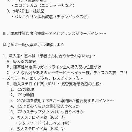
・ニコチンガム（ニコレットⓇ など）
9．α4β2作動・拮抗薬
・バレニクリン酒石酸塩（チャンピックスⓇ）
III．閉塞性肺疾患治療薬〜アドヒアランスがキーポイント〜
はじめに─吸入薬だけは理解しよう
1．吸入薬〜基本は「患者さんに合うか合わないか」〜
A．吸入薬の歴史
B．閉塞性肺疾患のガイドライン上の吸入薬の位置づけ
C．どんな合剤があるのか〜タービュヘイラー族，ディスカス族，ブリ
ーズへラー族，エリプタ族，レスピマット族〜
D．吸入ステロイド薬（ICS）〜気管支喘息治療の主役〜
1．ICSの薬理
2．ICSの種類
3．どのICSを使用すべきか〜専門医が重要視するポイント〜
4．ICSはどのくらいの量を吸入すべきか
5．ICSのステップダウンはいつ行うべきか
6．吸入ステロイド薬（ICS）①
・シクレソニド（オルベスコⓇ）
7．吸入ステロイド薬（ICS）②