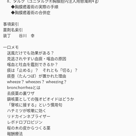
8．タルク（ユニタルクⓇ胸膜腔内注入用懸濁剤4 g）
◆胸膜癒着術の実際の手順
◆胸膜癒着術の合併症
事項索引
薬剤名索引
装丁 谷川 幸
一口メモ
送風だけでも効果がある？
見逃されやすい血痰・喀血の原因
喀血と吐血を鑑別できるか？
痰は「止める」？ それとも「切る」？
痰壺（たんつぼ）が置かれた理由
wheeze？ wheezes？ wheezing？
bronchorrheaとは
去痰薬の裏ワザ
鎮咳薬としての強オピオイドはどうか
「謦咳に接する」という慣用句
ハチミツが咳嗽に効く
リドカインネブライザー
レボドロプロピジン
桜の木の皮からつくる薬
報酬療法