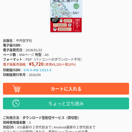
出版社
中外医学社
電子版ISBN
電子版発売日
2018/01/22
ページ数
454ページ
判型
A5
フォーマット
PDF（パソコンへのダウンロード不可）
¥5,720
電子版販売価格：
(本体¥5,200＋税10％)
印刷版ISBN
978-4-498-13015-9
印刷版発行年月
2016/04
カートに入れる
ちょっと立ち読み
ご利用方法
ダウンロード型配信サービス（買切型）
同時使用端末数
3
対応OS
iOS最新の２世代前まで / Android最新の２世代前まで
※コンテンツの使用にあたり、専用ビューアisho.jpが必要