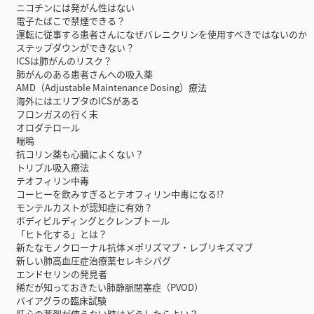
ニコチンには発がん性はない
電子たばこで禁煙できる？
運転に従事する患者さんになぜバレニクリンを使用すべきではないのか
ステップダウンができない？
ICSは肺がんのリスク？
肺がんのある患者さんへの吸入薬
AMD（Adjustable Maintenance Dosing）療法
海外にはエリプタのICSがある
フロンガスの行く末
オロダテロール
喘鳴
抗コリン薬も心臓によくない？
トリプル吸入療法
テオフィリン中毒
コーヒーを飲みすぎるとテオフィリン中毒になる!?
モンテルカストが認知症に有効？
ボディビルディングとクレンブトール
「ヒト化する」とは？
新たなモノクローナル抗体メポリズマブ・レブリキズマブ
新しい肺高血圧症治療薬セレキシパグ
エンドセリンの発見者
稀だが知っておきたい肺静脈閉塞症（PVOD）
バイアグラの臨床試験
肝心の薬剤が使えない時はどうしたらよい？