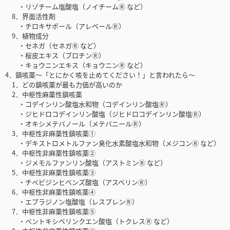
・リゾチーム塩酸塩（ノイチームⓇ など）
8．界面活性剤
・チロキサポール（アレベールⓇ）
9．植物成分
・セネガ（セネガⓇ など）
・桜皮エキス（ブロチンⓇ）
・キョウニンエキス（キョウニンⓇ など）
4．鎮咳薬〜「とにかく咳を止めてください！」と言われたら〜
1．どの鎮咳薬が最も力価が高いのか
2．中枢性麻薬性鎮咳薬
・コデインリン酸塩水和物（コデインリン酸塩Ⓡ）
・ジヒドロコデインリン酸塩（ジヒドロコデインリン酸塩Ⓡ）
・オキシメテバノール（メテバニールⓇ）
3．中枢性非麻薬性鎮咳薬①
・デキストロメトルファン臭化水素酸塩水和物（メジコンⓇ など）
4．中枢性非麻薬性鎮咳薬②
・ジメモルファンリン酸塩（アストミンⓇ など）
5．中枢性非麻薬性鎮咳薬③
・チペピジンヒベンズ酸塩（アスベリンⓇ）
6．中枢性非麻薬性鎮咳薬④
・エプラジノン塩酸塩（レスプレンⓇ）
7．中枢性非麻薬性鎮咳薬⑤
・ペントキシベリンクエン酸塩（トクレスⓇ など）