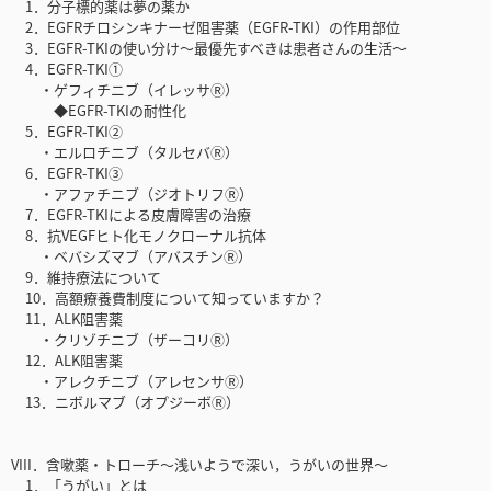
1．分子標的薬は夢の薬か
2．EGFRチロシンキナーゼ阻害薬（EGFR-TKI）の作用部位
3．EGFR-TKIの使い分け〜最優先すべきは患者さんの生活〜
4．EGFR-TKI①
・ゲフィチニブ（イレッサⓇ）
◆EGFR-TKIの耐性化
5．EGFR-TKI②
・エルロチニブ（タルセバⓇ）
6．EGFR-TKI③
・アファチニブ（ジオトリフⓇ）
7．EGFR-TKIによる皮膚障害の治療
8．抗VEGFヒト化モノクローナル抗体
・ベバシズマブ（アバスチンⓇ）
9．維持療法について
10．高額療養費制度について知っていますか？
11．ALK阻害薬
・クリゾチニブ（ザーコリⓇ）
12．ALK阻害薬
・アレクチニブ（アレセンサⓇ）
13．ニボルマブ（オプジーボⓇ）
VIII．含嗽薬・トローチ〜浅いようで深い，うがいの世界〜
1．「うがい」とは