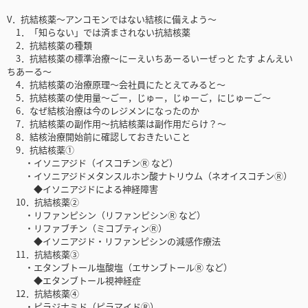
V．抗結核薬〜アンコモンではない結核に備えよう〜
1．「知らない」では済まされない抗結核薬
2．抗結核薬の種類
3．抗結核薬の標準治療〜にーえいちあーるいーぜっと たす よんえい
ちあーる〜
4．抗結核薬の治療原理〜会社員にたとえてみると〜
5．抗結核薬の使用量〜ごー，じゅー，じゅーご，にじゅーご〜
6．なぜ結核治療は今のレジメンになったのか
7．抗結核薬の副作用〜抗結核薬は副作用だらけ？〜
8．結核治療開始前に確認しておきたいこと
9．抗結核薬①
・イソニアジド（イスコチンⓇ など）
・イソニアジドメタンスルホン酸ナトリウム（ネオイスコチンⓇ）
◆イソニアジドによる神経障害
10．抗結核薬②
・リファンピシン（リファンピシンⓇ など）
・リファブチン（ミコブティンⓇ）
◆イソニアジド・リファンピシンの減感作療法
11．抗結核薬③
・エタンブトール塩酸塩（エサンブトールⓇ など）
◆エタンブトール視神経症
12．抗結核薬④
・ピラジナミド（ピラマイドⓇ）