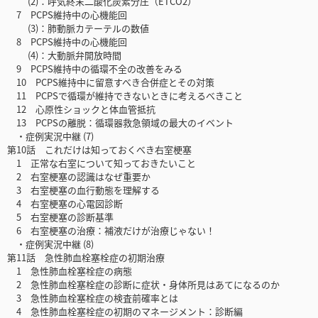
(2)：呼気終末二酸化炭素分圧（ETCO2）
7 PCPS維持中の心機能回
(3)：肺動脈カテーテルの数値
8 PCPS維持中の心機能回
(4)：大動脈弁開放時間
9 PCPS維持中の循環不全の改善をみる
10 PCPS維持中に留意すべき合併症とその対策
11 PCPSで循環が維持できないときに考えるべきこと
12 心原性ショックと体血管抵抗
13 PCPSの離脱：循環器救急領域の最大のイベント
・症例実況中継 (7)
第10話 これだけは知っておくべき右室梗塞
1 正常な右室について知っておきたいこと
2 右室梗塞の認識はなぜ重要か
3 右室梗塞の血行動態を理解する
4 右室梗塞の心電図診断
5 右室梗塞の診断基準
6 右室梗塞の治療：補液だけが治療じゃない！
・症例実況中継 (8)
第11話 急性肺血栓塞栓症の初期治療
1 急性肺血栓塞栓症の病態
2 急性肺血栓塞栓症の診断に症状・身体所見はあてになるのか
3 急性肺血栓塞栓症の検査前確率とは
4 急性肺血栓塞栓症の初期のマネージメント：診断編