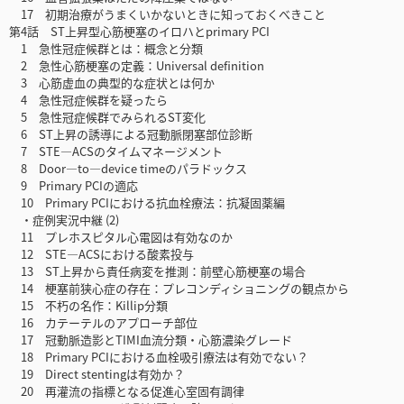
17 初期治療がうまくいかないときに知っておくべきこと
第4話 ST上昇型心筋梗塞のイロハとprimary PCI
1 急性冠症候群とは：概念と分類
2 急性心筋梗塞の定義：Universal definition
3 心筋虚血の典型的な症状とは何か
4 急性冠症候群を疑ったら
5 急性冠症候群でみられるST変化
6 ST上昇の誘導による冠動脈閉塞部位診断
7 STE—ACSのタイムマネージメント
8 Door—to—device timeのパラドックス
9 Primary PCIの適応
10 Primary PCIにおける抗血栓療法：抗凝固薬編
・症例実況中継 (2)
11 プレホスピタル心電図は有効なのか
12 STE—ACSにおける酸素投与
13 ST上昇から責任病変を推測：前壁心筋梗塞の場合
14 梗塞前狭心症の存在：プレコンディショニングの観点から
15 不朽の名作：Killip分類
16 カテーテルのアプローチ部位
17 冠動脈造影とTIMI血流分類・心筋濃染グレード
18 Primary PCIにおける血栓吸引療法は有効でない？
19 Direct stentingは有効か？
20 再灌流の指標となる促進心室固有調律