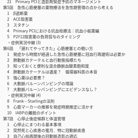
21 Primary PCIと造影剤腎症予防のマネージメント
第5話 急性心筋梗塞の薬物療法を急性期管理の点から考える
1 β遮断薬
2 ACE阻害薬
3 スタチン
4 Primary PCIにおける抗血栓療法：抗血小板薬編
5 P2Y12阻害薬の負荷投与のタイミング
・症例実況中継 (3)
第6話 「遅れてやってきた」心筋梗塞との戦い方
1 発症から時間が経過した急性心筋梗塞に冠血行再建術は必要か
2 肺動脈カテーテルと血行動態指標たち
3 知っておくと便利な混合静脈血酸素飽和度
4 肺動脈カテーテルは遺産？ 循環器科医の本音
5 強心薬は必要悪？
6 大動脈バルーンパンピングの理論
7 大動脈バルーンパンピングにエビデンスなし？
・症例実況中継 (4)
8 Frank—Starlingの法則
9 心筋マーカーの推移を発症時期推定に活かす
10 IABPの離脱のポイント
第7話 心停止後症候群と体温管理
1 心停止にまつわる基本事項
2 突然死と心疾患の蜜月．特に冠動脈疾患
3 自己心拍再開後の冠動脈造影の適応