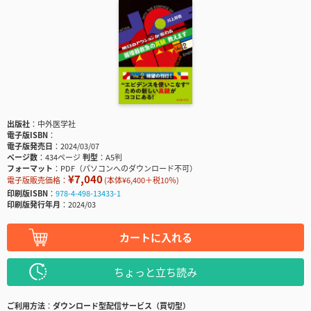
出版社
中外医学社
電子版ISBN
電子版発売日
2024/03/07
ページ数
434ページ
判型
A5判
フォーマット
PDF（パソコンへのダウンロード不可）
¥7,040
電子版販売価格：
(本体¥6,400＋税10％)
印刷版ISBN
978-4-498-13433-1
印刷版発行年月
2024/03
カートに入れる
ちょっと立ち読み
ご利用方法
ダウンロード型配信サービス（買切型）