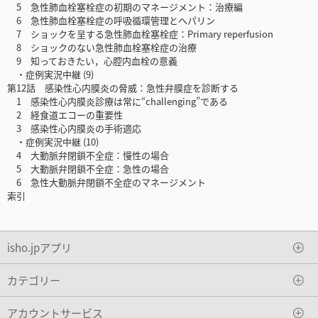
5 急性肺血栓塞栓症の初期のマネージメント：治療編
6 急性肺血栓塞栓症の呼吸循環管理とヘパリン
7 ショックを呈する急性肺血栓塞栓症：Primary reperfusion
8 ショックのない急性肺血栓塞栓症の治療
9 知っておきたい，心腔内血栓の意義
・症例実況中継 (9)
第12話 感染性心内膜炎の脅威：急性弁膜症を診断する
1 感染性心内膜炎診療は常に“challenging”である
2 経食道エコーの重要性
3 感染性心内膜炎の手術適応
・症例実況中継 (10)
4 大動脈弁閉鎖不全症：慢性の場合
5 大動脈弁閉鎖不全症：急性の場合
6 急性大動脈弁閉鎖不全症のマネージメント
索引
isho.jpアプリ
カテゴリー
アカウントサービス