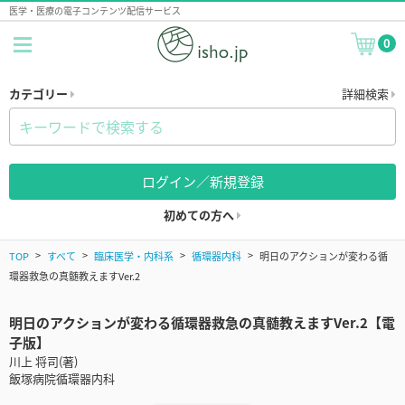
医学・医療の電子コンテンツ配信サービス
0
カテゴリー
詳細検索
ログイン／新規登録
初めての方へ
TOP
すべて
臨床医学・内科系
循環器内科
明日のアクションが変わる循
環器救急の真髄教えますVer.2
明日のアクションが変わる循環器救急の真髄教えますVer.2【電
子版】
川上 将司(著)
飯塚病院循環器内科