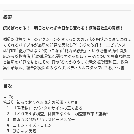
概要
読めばわかる！ 明日といわず今日から変わる！循環器救急の真髄！
循環器救急で明日のアクションを変えるための方法を明快かつ適切に教え
てくれるバイブルが最新の知見を反映し7年ぶりの改訂！「エビデンス
は“作る"能力ではなく“使いこなす"能力が必要」という著者が,急性期対
応から薬物療法,補助循環など,選りすぐった12テーマについて豊富な経験
と最新の知見をもとにその“真髄"をわかりやすく解説.循環器科医、救急
集中治療医、総合診療医のみならず,メディカルスタッフにも役立つ書．
目次
目 次
第1話 知っておくべき臨床の常識・大原則
1 「呼吸数」はバイタルサインの王である
2 「とりあえず検査」体質をなくせ．検査前確率の重要性
3 血液ガス分析というスピードスター
4 コモン・イズ・コモン
5 動かない勇気