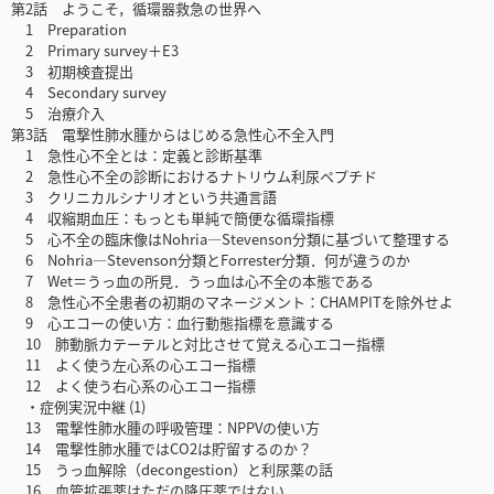
第2話 ようこそ，循環器救急の世界へ
1 Preparation
2 Primary survey＋E3
3 初期検査提出
4 Secondary survey
5 治療介入
第3話 電撃性肺水腫からはじめる急性心不全入門
1 急性心不全とは：定義と診断基準
2 急性心不全の診断におけるナトリウム利尿ペプチド
3 クリニカルシナリオという共通言語
4 収縮期血圧：もっとも単純で簡便な循環指標
5 心不全の臨床像はNohria—Stevenson分類に基づいて整理する
6 Nohria—Stevenson分類とForrester分類．何が違うのか
7 Wet＝うっ血の所見．うっ血は心不全の本態である
8 急性心不全患者の初期のマネージメント：CHAMPITを除外せよ
9 心エコーの使い方：血行動態指標を意識する
10 肺動脈カテーテルと対比させて覚える心エコー指標
11 よく使う左心系の心エコー指標
12 よく使う右心系の心エコー指標
・症例実況中継 (1)
13 電撃性肺水腫の呼吸管理：NPPVの使い方
14 電撃性肺水腫ではCO2は貯留するのか？
15 うっ血解除（decongestion）と利尿薬の話
16 血管拡張薬はただの降圧薬ではない