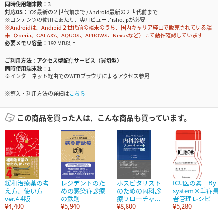
同時使用端末数
3
対応OS
iOS最新の２世代前まで / Android最新の２世代前まで
※コンテンツの使用にあたり、専用ビューアisho.jpが必要
※Androidは、Android２世代前の端末のうち、国内キャリア経由で販売されている端
末（Xperia、GALAXY、AQUOS、ARROWS、Nexusなど）にて動作確認しています
必要メモリ容量
192 MB以上
ご利用方法
アクセス型配信サービス（買切型）
同時使用端末数
1
※インターネット経由でのWEBブラウザによるアクセス参照
※導入・利用方法の詳細は
こちら
この商品を買った人は、こんな商品も買っています。
緩和治療薬の考
レジデントのた
ホスピタリスト
ICU医の素 By
え方、使い方
めの感染症診療
のための内科診
system×重症
ver.4 4版
の鉄則
療フローチャ...
者管理レシピ
¥4,400
¥5,940
¥8,800
¥5,280