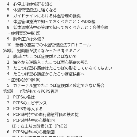
4 心停止後症候群を知る
5 体温管理療法に強くなる
6 ガイドラインにおける体温管理の推奨
7 体温管理療法で知っておくべきこと：PADIS編
8 低体温療法中の管理で知っておくべきこと：合併症編
・症例実況中継 (5)
9 胸骨圧迫は外傷？
10 筆者の施設での体温管理療法プロトコール
第8話 冠動脈が狭くなかったら考えること
1 簡単にたこつぼ症候群とよばないで
2 海外から逆輸入：たこつぼ型心筋症の報告
3 たこつぼ型心筋症はたこつぼの形をしていなくてもよい
4 たこつぼ型心筋症からたこつぼ症候群へ
・症例実況中継 (6)
5 カテーテル室でたこつぼ症候群と確定できない場合
第9話 自信がもてるPCPS管理
1 PCPSの名は
2 PCPSのエビデンス
3 PCPSを導入する
4 PCPS維持中の血行動態評価の鉄の掟
5 PCPS維持中の心機能回
(1)：右上肢の酸素分圧（PaO2）
6 PCPS維持中の心機能回