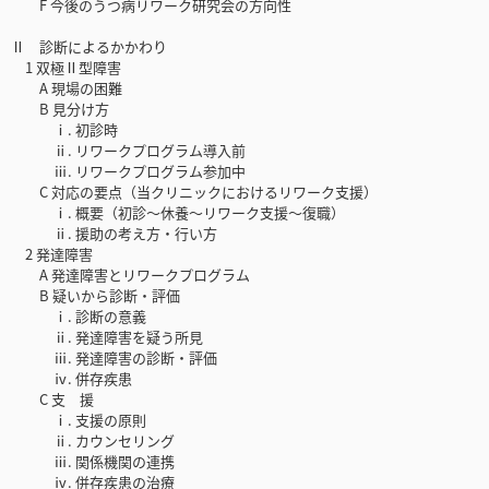
F 今後のうつ病リワーク研究会の方向性
Ⅱ 診断によるかかわり
1 双極Ⅱ型障害
A 現場の困難
B 見分け方
ⅰ. 初診時
ⅱ. リワークプログラム導入前
ⅲ. リワークプログラム参加中
C 対応の要点（当クリニックにおけるリワーク支援）
ⅰ. 概要（初診～休養～リワーク支援～復職）
ⅱ. 援助の考え方・行い方
2 発達障害
A 発達障害とリワークプログラム
B 疑いから診断・評価
ⅰ. 診断の意義
ⅱ. 発達障害を疑う所見
ⅲ. 発達障害の診断・評価
ⅳ. 併存疾患
C 支 援
ⅰ. 支援の原則
ⅱ. カウンセリング
ⅲ. 関係機関の連携
ⅳ. 併存疾患の治療