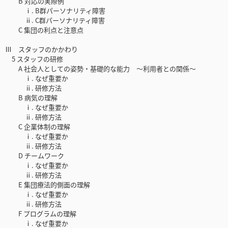
B 対応の実際例
ⅰ. B群パーソナリティ障害
ⅱ. C群パーソナリティ障害
C 集団の利点と注意点
Ⅲ スタッフのかかわり
5 スタッフの研修
A 社会人としての姿勢・基礎的な能力 ～利用者との関係～
ⅰ. なぜ重要か
ⅱ. 研修方法
B 病気の理解
ⅰ. なぜ重要か
ⅱ. 研修方法
C 企業体制の理解
ⅰ. なぜ重要か
ⅱ. 研修方法
D チームワーク
ⅰ. なぜ重要か
ⅱ. 研修方法
E 集団療法的側面の理解
ⅰ. なぜ重要か
ⅱ. 研修方法
F プログラムの理解
ⅰ. なぜ重要か