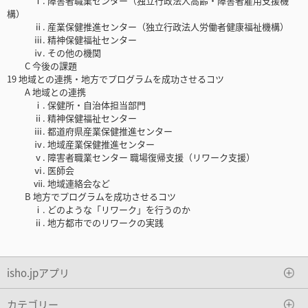
ⅰ. 障害者職業センター（独立行政法人高齢・障害者雇用支援機
構）
ⅱ. 産業保健推進センター（独立行政法人労働者健康福祉機構）
ⅲ. 精神保健福祉センター
ⅳ. その他の機関
C 今後の課題
19 地域との連携・地方でプログラムを成功させるコツ
A 地域との連携
ⅰ. 保健所・自治体担当部門
ⅱ. 精神保健福祉センター
ⅲ. 都道府県産業保健推進センター
ⅳ. 地域産業保健推進センター
ⅴ. 障害者職業センター 職場復帰支援（リワーク支援）
ⅵ. 医師会
ⅶ. 地域連絡会など
B 地方でプログラムを成功させるコツ
ⅰ. どのような「リワーク」を行うのか
ⅱ. 地方都市でのリワークの実践
isho.jpアプリ
カテゴリー