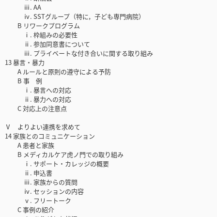
ⅲ. AA
ⅳ. SSTグループ（特に，子ども専門病院）
B リワークプログラム
ⅰ. 枠組みの必要性
ⅱ. 参加同意書について
ⅲ. プライベートな付き合いに関する取り組み
13 暴言・暴力
A ルールと原則の遵守による予防
B 事 例
ⅰ. 暴言への対応
ⅱ. 暴力への対応
C 対応上の注意点
Ⅴ よりよい連携を求めて
14 家族とのコミュニケーション
A 患者と家族
B メディカルケア虎ノ門での取り組み
ⅰ. サポート・カレッジの概要
ⅱ. 申込書
ⅲ. 家族からの質問
ⅳ. セッションの内容
ⅴ. フリートーク
C 事例の紹介