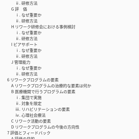
ⅱ. 研修方法
G 評 価
ⅰ. なぜ重要か
ⅱ. 研修方法
H リワーク研修会における事例検討
ⅰ. なぜ重要か
ⅱ. 研修方法
I ピアサポート
ⅰ. なぜ重要か
ⅱ. 研修方法
J 管理能力
ⅰ. なぜ重要か
ⅱ. 研修方法
6 リワークプログラムの要素
A リワークプログラムの治療的な要素は何か
B 医療機関で行うプログラムの要素
ⅰ. 集団で実施
ⅱ. 対象を限定
ⅲ. リハビリテーションの要素
ⅳ. 心理社会療法
C リワーク活動の要素
D リワークプログラムの今後の方向性
7 評価とフィードバック
A 評価の目的