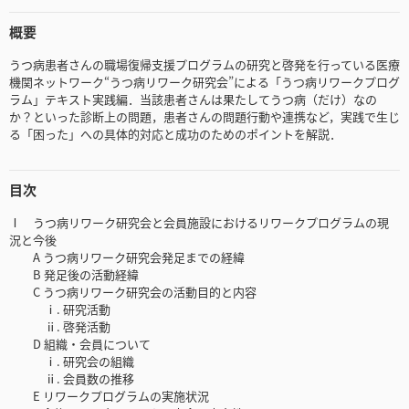
概要
うつ病患者さんの職場復帰支援プログラムの研究と啓発を行っている医療
機関ネットワーク“うつ病リワーク研究会”による「うつ病リワークプログ
ラム」テキスト実践編．当該患者さんは果たしてうつ病（だけ）なの
か？といった診断上の問題，患者さんの問題行動や連携など，実践で生じ
る「困った」への具体的対応と成功のためのポイントを解説．
目次
Ⅰ うつ病リワーク研究会と会員施設におけるリワークプログラムの現
況と今後
A うつ病リワーク研究会発足までの経緯
B 発足後の活動経緯
C うつ病リワーク研究会の活動目的と内容
ⅰ. 研究活動
ⅱ. 啓発活動
D 組織・会員について
ⅰ. 研究会の組織
ⅱ. 会員数の推移
E リワークプログラムの実施状況