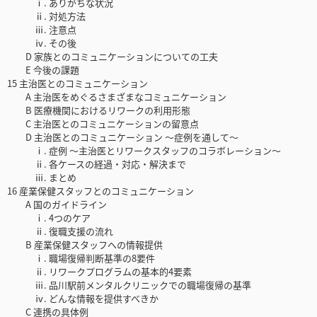
ⅰ. ありがちな状況
ⅱ. 対処方法
ⅲ. 注意点
ⅳ. その後
D 家族とのコミュニケーションについての工夫
E 今後の課題
15 主治医とのコミュニケーション
A 主治医をめぐるさまざまなコミュニケーション
B 医療機関におけるリワークの利用形態
C 主治医とのコミュニケーションの留意点
D 主治医とのコミュニケーション ～症例を通して～
ⅰ. 症例 ～主治医とリワークスタッフのコラボレーション～
ⅱ. 各ケースの経過・対応・解決まで
ⅲ. まとめ
16 産業保健スタッフとのコミュニケーション
A 国のガイドライン
ⅰ. 4つのケア
ⅱ. 復職支援の流れ
B 産業保健スタッフへの情報提供
ⅰ. 職場復帰判断基準の8要件
ⅱ. リワークプログラムの基本的4要素
ⅲ. 品川駅前メンタルクリニックでの職場復帰の基準
ⅳ. どんな情報を提供すべきか
C 連携の具体例