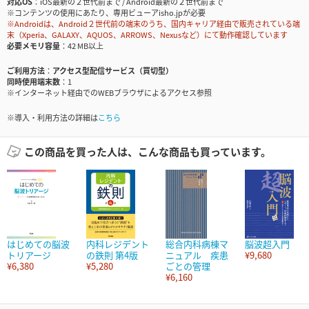
対応OS
iOS最新の２世代前まで / Android最新の２世代前まで
※コンテンツの使用にあたり、専用ビューアisho.jpが必要
※Androidは、Android２世代前の端末のうち、国内キャリア経由で販売されている端
末（Xperia、GALAXY、AQUOS、ARROWS、Nexusなど）にて動作確認しています
必要メモリ容量
42 MB以上
ご利用方法
アクセス型配信サービス（買切型）
同時使用端末数
1
※インターネット経由でのWEBブラウザによるアクセス参照
※導入・利用方法の詳細は
こちら
この商品を買った人は、こんな商品も買っています。
はじめての脳波
内科レジデント
総合内科病棟マ
脳波超入門
トリアージ
の鉄則 第4版
ニュアル 疾患
¥9,680
¥6,380
¥5,280
ごとの管理
¥6,160