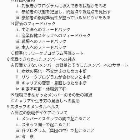
ⅰ. 対象者がプログラムに導入できる状態かをみる
ⅱ. 参加者の状態を把握し，問題点や課題点を見出す
ⅲ. 参加者の復職準備性が整っているかどうかをみる
B 評価のフィードバック
ⅰ. 主治医へのフィードバック
ⅱ. 産業保健スタッフへのフィードバック
ⅲ. 職場へのフィードバック
ⅳ. 本人へのフィードバック
C 標準化リワークプログラム評価シート
8 復職できなかったメンバーへの対応
A 復職できないメンバーの背景とそうしたメンバーへのサポート
ⅰ. 病状の悪化・不安定さのための中断
ⅱ. リワークプログラムが合わないと中断
ⅲ. キャリアの変更・見直しのため中断
ⅳ. 判定不可群・休職満了群
B 復職できなかったメンバーのその後の経過
C キャリアや生き方の見直しへの援助
9 スタッフのメンタルヘルス
A 当院の復職デイケアについて
ⅰ. メンバーとスタッフの間で起こること
ⅱ. スタッフ同士で起こること
ⅲ. 各プログラム（集団の中）で起こること
ⅳ. 考 察