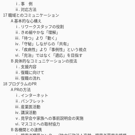
ⅰ. 事 例
ⅱ. 対応方法
17 職域とのコミュニケーション
A 基本的な心構え
ⅰ. リワークスタッフの役割
ⅱ. きめ細やかな「理解」
ⅲ.「待つ」より「動く」
ⅳ.「守秘」しながらの「共有」
ⅴ.「疾病性」より「事例性」という視点
ⅵ.「完治」ではなく「適応」を目指す
B 具体的なコミュニケーションの技法
ⅰ. 支援内容
ⅱ. 復職に向けて
ⅲ. 復職の流れ
18 プログラムのPR
A PRの方法
ⅰ. インターネット
ⅱ. パンフレット
ⅲ. 産業医活動
ⅳ. 講演活動
ⅴ. 見学会や家族への事前説明会の実施
ⅵ. マスコミへの取材協力
B 各機関との連携