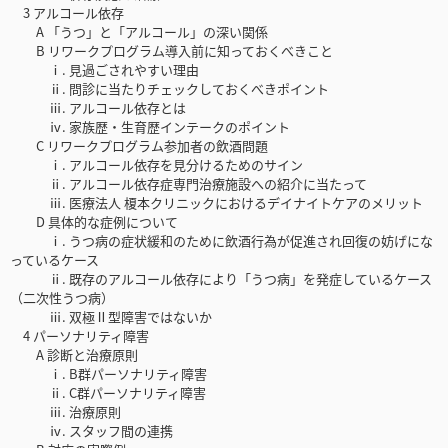
3 アルコール依存
A 「うつ」と「アルコール」の深い関係
B リワークプログラム導入前に知っておくべきこと
ⅰ. 見過ごされやすい理由
ⅱ. 問診に当たりチェックしておくべきポイント
ⅲ. アルコール依存とは
ⅳ. 家族歴・生育歴インテークのポイント
C リワークプログラム参加者の飲酒問題
ⅰ. アルコール依存を見分けるためのサイン
ⅱ. アルコール依存症専門治療施設への紹介に当たって
ⅲ. 医療法人 榎本クリニックにおけるデイナイトケアのメリット
D 具体的な症例について
ⅰ. うつ病の症状緩和のために飲酒行為が促進され回復の妨げにな
っているケース
ⅱ. 既存のアルコール依存により「うつ病」を発症しているケース
（二次性うつ病）
ⅲ. 双極Ⅱ型障害ではないか
4 パーソナリティ障害
A 診断と治療原則
ⅰ. B群パーソナリティ障害
ⅱ. C群パーソナリティ障害
ⅲ. 治療原則
ⅳ. スタッフ間の連携