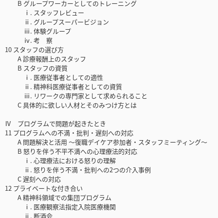
B グループワーカーとしてのトレーニング
ⅰ. スタッフレビュー
ⅱ. グループスーパービジョン
ⅲ. 体験グループ
ⅳ. 考 察
10 スタッフの選び方
A 診療報酬上のスタッフ
B スタッフの資質
ⅰ. 医療従事者としての適性
ⅱ. 精神科医療従事者としての資質
ⅲ. リワークの専門家として求められること
C 具体的に欲しい人材とそのみつけ方とは
Ⅳ プログラムで問題が起きたとき
11 プログラムへの不満・批判・遅刻への対応
A 問題解決と活用 ～復職デイケア参加者・スタッフミーティング～
B 怒りを伴う不平不満への心理療法的対応
ⅰ. 心理療法における怒りの理解
ⅱ. 怒りを伴う不満・批判への2つの介入事例
C 遅刻への対応
12 プライベートな付き合い
A 精神科領域での集団プログラム
ⅰ. 医療観察法指定入院医療機関
ⅱ. 断酒会