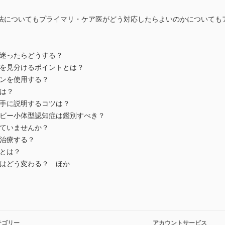
法についてもプライマリ・ケア医がどう対応したらよいのかについても
か迷ったらどうする？
者を見分けるポイントとは？
ャンを使用する？
は？
上手に説明するコツは？
レビー小体型認知症は鑑別すべき？
していませんか？
う治療する？
方とは？
療はどう変わる？ ほか
テゴリー
アカウントサービス