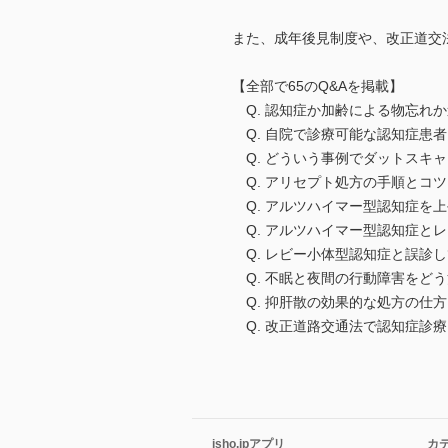
また、成年後見制度や、改正道交
【全部で65のQ&Aを掲載】
Q. 認知症か加齢による物忘れ
Q. 自院で診療可能な認知症患
Q. どういう事例でダットスキ
Q. アリセプト処方の手順とコツ
Q. アルツハイマー型認知症を
Q. アルツハイマー型認知症と
Q. レビー小体型認知症と誤診
Q. 不眠と夜間の行動障害をど
Q. 抑肝散の効果的な処方の仕
Q. 改正道路交通法で認知症診
isho.jpアプリ
カ