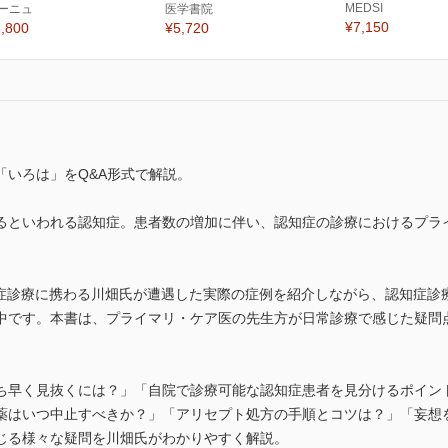
MEDSI
ーニュ
医学書院
¥7,150
,800
¥5,720
「いろは」をQ&A形式で解説。
達するといわれる認知症。患者数の増加に伴い、認知症の診療におけるプ
認知症診療に携わる川畑氏が遭遇した実際の症例を紹介しながら、認知症
中です。本書は、プライマリ・ケア医の先生方が日常診療で感じた疑問点
ち早く見抜くには？」「自院で診療可能な認知症患者を見分けるポイン
薬はいつ中止すべきか？」「アリセプト処方の手順とコツは？」「妄想
じる様々な疑問を川畑氏がわかりやすく解説。