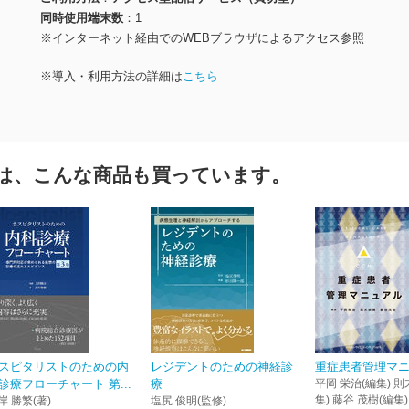
同時使用端末数
1
※インターネット経由でのWEBブラウザによるアクセス参照
※導入・利用方法の詳細は
こちら
は、こんな商品も買っています。
スピタリストのための内
レジデントのための神経診
重症患者管理マ
診療フローチャート 第...
療
平岡 栄治(編集) 則
集) 藤谷 茂樹(編集)
岸 勝繁(著)
塩尻 俊明(監修)