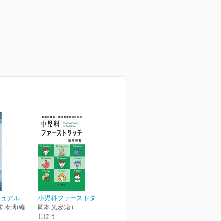
ニュアル
小児科ファーストタッチ
末 泰博(編
岡本 光宏(著)
じほう