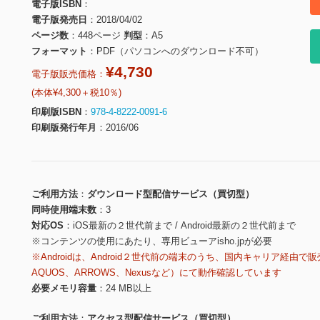
電子版ISBN
電子版発売日
2018/04/02
ページ数
448ページ
判型
A5
フォーマット
PDF（パソコンへのダウンロード不可）
¥4,730
電子版販売価格：
(本体¥4,300＋税10％)
印刷版ISBN
978-4-8222-0091-6
印刷版発行年月
2016/06
ご利用方法
ダウンロード型配信サービス（買切型）
同時使用端末数
3
対応OS
iOS最新の２世代前まで / Android最新の２世代前まで
※コンテンツの使用にあたり、専用ビューアisho.jpが必要
※Androidは、Android２世代前の端末のうち、国内キャリア経由で販
AQUOS、ARROWS、Nexusなど）にて動作確認しています
必要メモリ容量
24 MB以上
ご利用方法
アクセス型配信サービス（買切型）