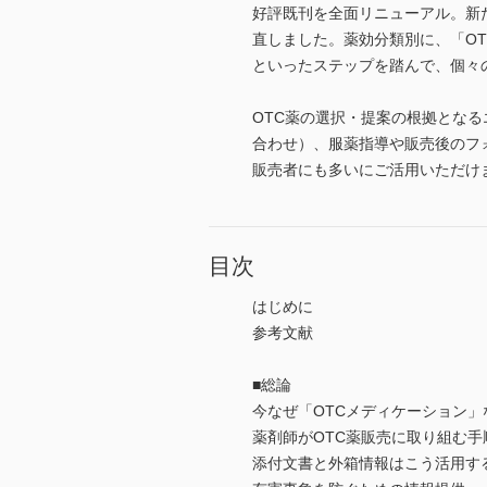
好評既刊を全面リニューアル。新
直しました。薬効分類別に、「O
といったステップを踏んで、個々
OTC薬の選択・提案の根拠とな
合わせ）、服薬指導や販売後のフ
販売者にも多いにご活用いただけ
目次
はじめに
参考文献
■総論
今なぜ「OTCメディケーション」
薬剤師がOTC薬販売に取り組む手
添付文書と外箱情報はこう活用す