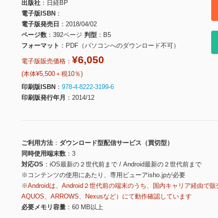
出版社
日経BP
電子版ISBN
電子版発売日
2018/04/02
ページ数
392ページ
判型
B5
フォーマット
PDF（パソコンへのダウンロード不可）
¥6,050
電子版販売価格：
(本体¥5,500＋税10％)
印刷版ISBN
978-4-8222-3199-6
印刷版発行年月
2014/12
ご利用方法
ダウンロード型配信サービス（買切型）
同時使用端末数
3
対応OS
iOS最新の２世代前まで / Android最新の２世代前まで
※コンテンツの使用にあたり、専用ビューアisho.jpが必要
※Androidは、Android２世代前の端末のうち、国内キャリア経由で販
AQUOS、ARROWS、Nexusなど）にて動作確認しています
必要メモリ容量
60 MB以上