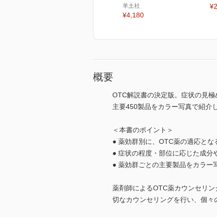
羊土社
¥2
¥4,180
概要
OTC解説書の決定版。症状の見
主要450製品をカラー写真で紹介
＜本書のポイント＞
● 薬効群別に、OTC薬の適応と
● 症状の程度・部位に応じた成
● 薬効群ごとの主要製品をカラ
薬剤師によるOTC薬カウンセリ
切なカウンセリングを行い、個々