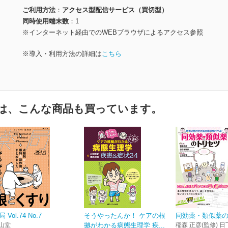
ご利用方法
アクセス型配信サービス（買切型）
同時使用端末数
1
※インターネット経由でのWEBブラウザによるアクセス参照
※導入・利用方法の詳細は
こちら
は、こんな商品も買っています。
 Vol.74 No.7
そうやったんか！ ケアの根
同効薬・類似薬
山堂
拠がわかる病態生理学 疾...
稲森 正彦(監修) 日