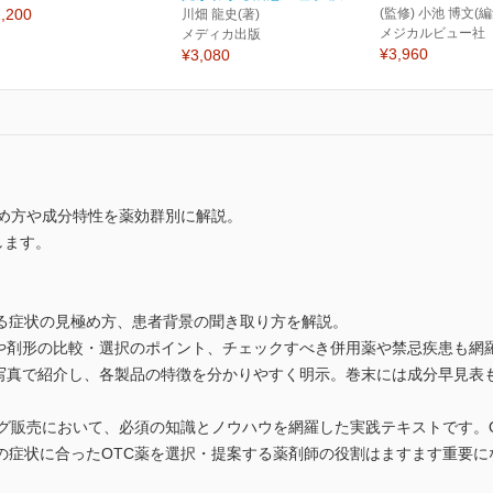
,200
(監修) 小池 博文(編
川畑 龍史(著)
メジカルビュー社
メディカ出版
¥3,960
¥3,080
極め方や成分特性を薬効群別に解説。
します。
なる症状の見極め方、患者背景の聞き取り方を解説。
分や剤形の比較・選択のポイント、チェックすべき併用薬や禁忌疾患も網
ー写真で紹介し、各製品の特徴を分かりやすく明示。巻末には成分早見表
ング販売において、必須の知識とノウハウを網羅した実践テキストです。
の症状に合ったOTC薬を選択・提案する薬剤師の役割はますます重要に