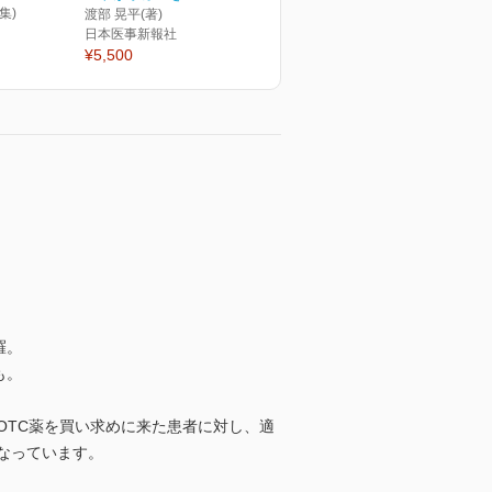
集)
渡部 晃平(著)
日本医事新報社
¥5,500
羅。
も。
OTC薬を買い求めに来た患者に対し、適
なっています。