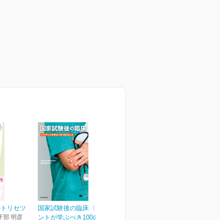
のトリセツ
国家試験後の臨床〈レジデ
下部 明彦
ントが学ぶべき100のこ...