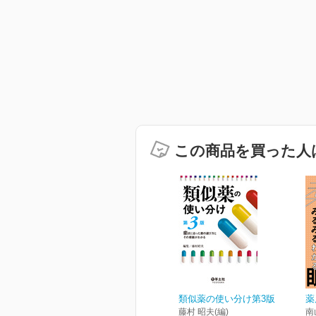
この商品を買った人
類似薬の使い分け第3版
薬局
藤村 昭夫(編)
南