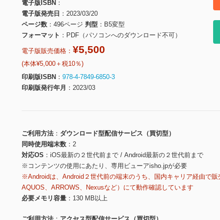
電子版ISBN
電子版発売日
2023/03/20
ページ数
496ページ
判型
B5変型
フォーマット
PDF（パソコンへのダウンロード不可）
¥5,500
電子版販売価格：
(本体¥5,000＋税10％)
印刷版ISBN
978-4-7849-6850-3
印刷版発行年月
2023/03
ご利用方法
ダウンロード型配信サービス（買切型）
同時使用端末数
2
対応OS
iOS最新の２世代前まで / Android最新の２世代前まで
※コンテンツの使用にあたり、専用ビューアisho.jpが必要
※Androidは、Android２世代前の端末のうち、国内キャリア経由で販
AQUOS、ARROWS、Nexusなど）にて動作確認しています
必要メモリ容量
130 MB以上
ご利用方法
アクセス型配信サービス（買切型）