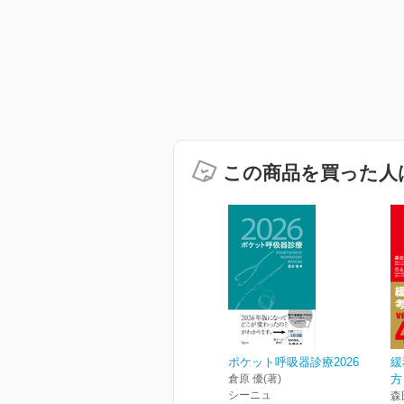
この商品を買った人
ポケット呼吸器診療2026
緩
倉原 優(著)
方
シーニュ
森