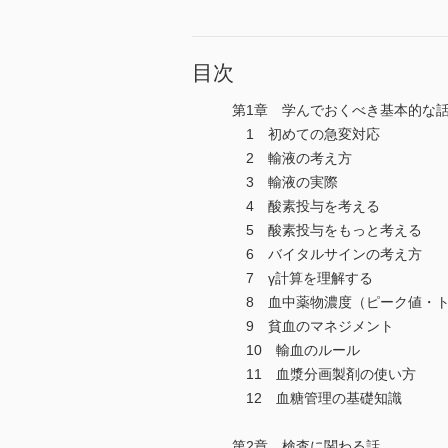
目次
第1章 学んでおくべき基本的な
1 初めての急変対応
2 輸液の考え方
3 輸液の実際
4 酸素投与を考える
5 酸素投与をもっと考える
6 バイタルサインの考え方
7 γ計算を理解する
8 血中薬物濃度（ピーク値・
9 貧血のマネジメント
10 輸血のルール
11 血漿分画製剤の使い方
12 血糖管理の基礎知識
第2章 検査に関わる話