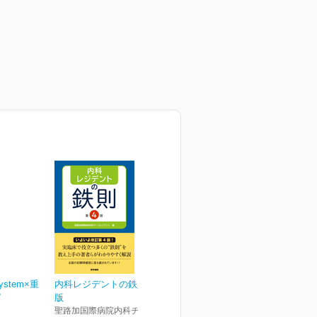
ystem×重
内科レジデントの鉄則 第4
ピ
版
聖路加国際病院内科チーフレ