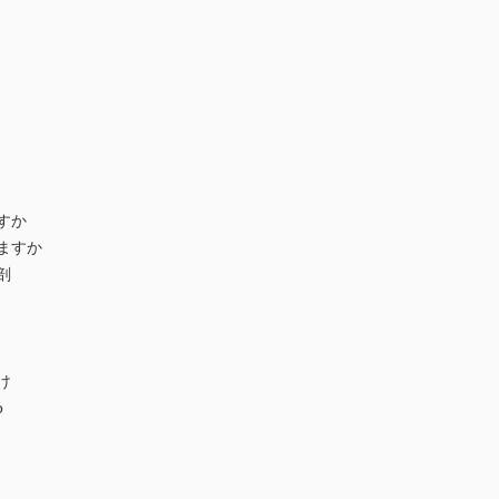
すか
ますか
剖
け
o