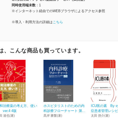
同時使用端末数
1
※インターネット経由でのWEBブラウザによるアクセス参照
※導入・利用方法の詳細は
こちら
は、こんな商品も買っています。
和治療薬の考え方、使い
ホスピタリストのための内
ICU医の素 By s
 ver.4 4版
科診療フローチャート 第...
症患者管理レシ
田 達也(著)
髙岸 勝繁(著)
太田 啓介(著)