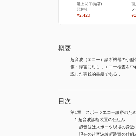
溝上 祐子(編著)
面
照林社
メ
¥2,420
¥1
概要
超音波（エコー）診断機器の小型
傷・障害に対し，エコー検査を中
説した実践的書籍である．
目次
第1章 スポーツエコー診療のた
1 超音波診断装置の仕組み
超音波はスポーツ現場の身近
現在の超音波診断装置の仕組