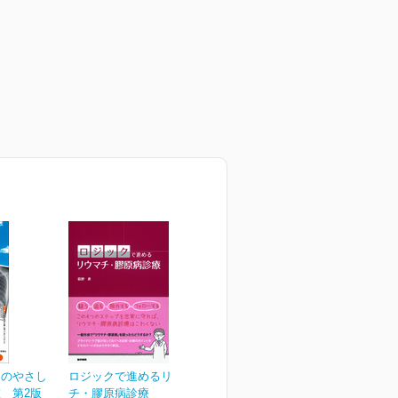
めのやさし
ロジックで進めるリウマ
 第2版
チ・膠原病診療