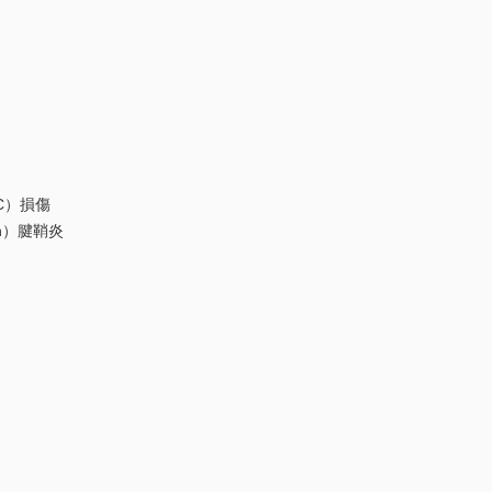
）損傷
n）腱鞘炎