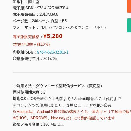
出版社
南山堂
電子版ISBN
978-4-525-98258-4
電子版発売日
2018/03/05
ページ数
246ページ
判型
B5
フォーマット
PDF（パソコンへのダウンロード不可）
¥5,280
電子版販売価格：
(本体¥4,800＋税10％)
印刷版ISBN
978-4-525-32301-1
印刷版発行年月
2017/05
ご利用方法
ダウンロード型配信サービス（買切型）
同時使用端末数
2
対応OS
iOS最新の２世代前まで / Android最新の２世代前まで
※コンテンツの使用にあたり、専用ビューアisho.jpが必要
※Androidは、Android２世代前の端末のうち、国内キャリア経由で販
AQUOS、ARROWS、Nexusなど）にて動作確認しています
必要メモリ容量
150 MB以上