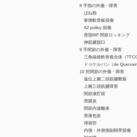
8 手指の外傷・障害
ばね指
掌側軟骨板損傷
A2 pulley 損傷
母指MP 関節ロッキング
伸筋腱脱臼
9 手関節の外傷・障害
三角線維軟骨複合体（TFCC
ドゥケルバン（de Quervai
10 肘関節の外傷・障害
遠位上腕二頭筋腱断裂
上腕三頭筋腱障害
関節液貯留
滑膜炎
関節内遊離体
滑液包炎
弾発肘
内側・外側側副靱帯損傷