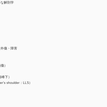
要な解剖学
ツ外傷・障害
損傷）
肩峰下）
's shoulder：LLS）