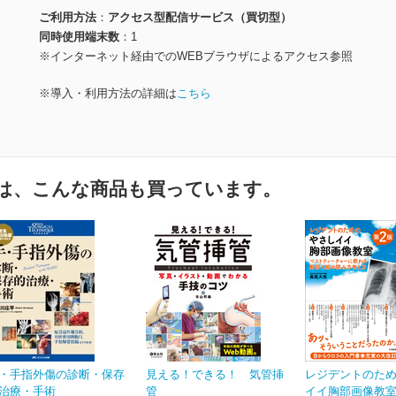
ご利用方法
アクセス型配信サービス（買切型）
同時使用端末数
1
※インターネット経由でのWEBブラウザによるアクセス参照
※導入・利用方法の詳細は
こちら
は、こんな商品も買っています。
・手指外傷の診断・保存
見える！できる！ 気管挿
レジデントのた
治療・手術
管
イイ胸部画像教室