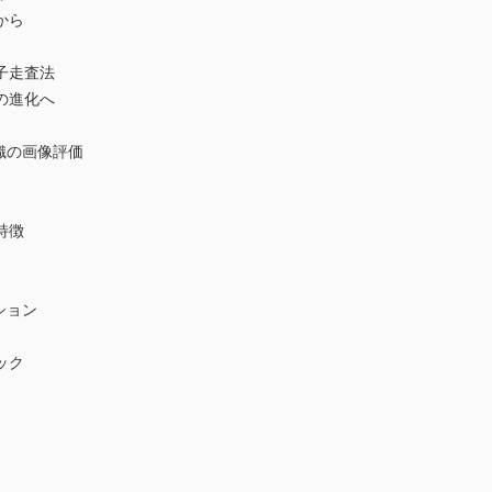
から
子走査法
の進化へ
織の画像評価
特徴
ション
ック