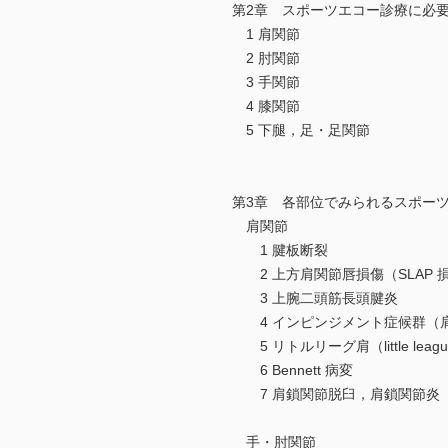
第2章 スポーツエコー診療に必
1 肩関節
2 肘関節
3 手関節
4 膝関節
5 下腿，足・足関節
第3章 各部位でみられるスポー
肩関節
1 腱板断裂
2 上方肩関節唇損傷（SLAP 
3 上腕二頭筋長頭腱炎
4 インピンジメント症候群（
5 リトルリーグ肩（little leaguer
6 Bennett 病変
7 肩鎖関節脱臼，肩鎖関節炎
手・肘関節