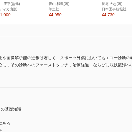
川 庄平(監修)
青山 和義(著)
長尾 大志(著)
ディカ出版
羊土社
日本医事新報社
1,000
¥4,950
¥4,730
化や画像解析能の進歩は著しく，スポーツ外傷においてもエコー診断の
心に，その診断へのファーストタッチ，治療経過，ならびに競技復帰へ
めの基礎知識
にある
み