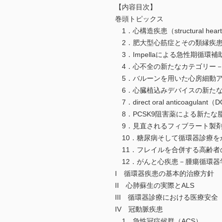
【内容目次】
巻頭トピックス
1．心構造疾患（structural h
2．肥大型心筋症とその類縁疾患
3．Impellaによる急性期循環補
4．心不全の新たなカテゴリー－heart fai
5．バルーンを用いた心房細動ア
6．心臓植込みデバイスの新たな選
7．direct oral anticoagu
8．PCSK9阻害薬による新たな
9．見直されるフィブラート製剤－
10．糖尿病そして循環器診療をか
11．フレイルを合併する高齢者
12．がんと心疾患－腫瘍循環器学（on
I 循環器疾患の基本的治療方針
II 心肺蘇生の実際とALS
III 循環器診療における医療安全
IV 冠動脈疾患
1．急性冠症候群（ACS）