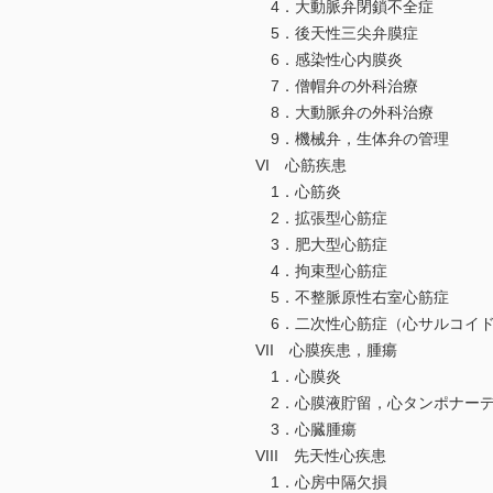
4．大動脈弁閉鎖不全症
5．後天性三尖弁膜症
6．感染性心内膜炎
7．僧帽弁の外科治療
8．大動脈弁の外科治療
9．機械弁，生体弁の管理
VI 心筋疾患
1．心筋炎
2．拡張型心筋症
3．肥大型心筋症
4．拘束型心筋症
5．不整脈原性右室心筋症
6．二次性心筋症（心サルコイドー
VII 心膜疾患，腫瘍
1．心膜炎
2．心膜液貯留，心タンポナー
3．心臓腫瘍
VIII 先天性心疾患
1．心房中隔欠損