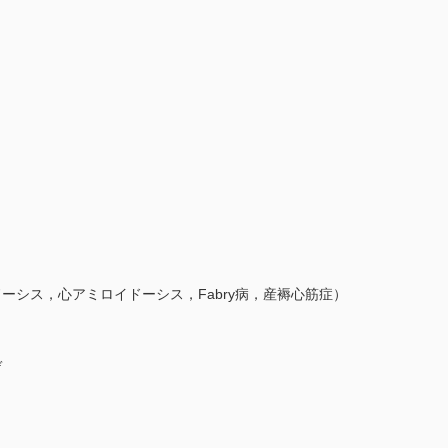
シス，心アミロイドーシス，Fabry病，産褥心筋症）
デ