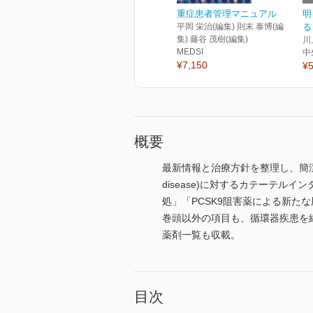
重症患者管理マニュアル
明
平岡 栄治(編集) 則末 泰博(編
る
集) 藤谷 茂樹(編集)
川
MEDSI
中
¥7,150
¥5
概要
最新情報と治療方針を整理し、簡潔に
disease)に対するカテーテルインターベン
処」「PCSK9阻害薬による新たな脂
巻頭以外の項目も、循環器疾患を
薬剤一覧も収載。
目次