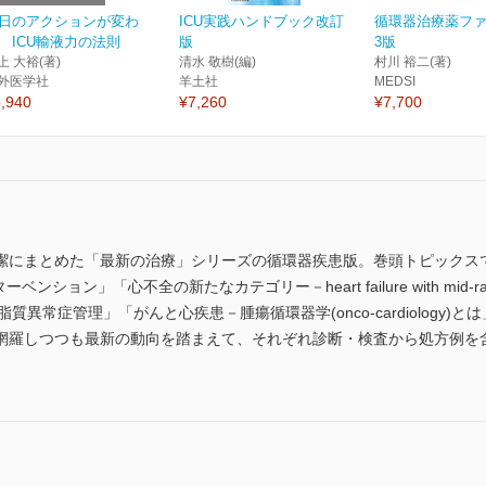
日のアクションが変わ
ICU実践ハンドブック改訂
循環器治療薬フ
 ICU輸液力の法則
版
3版
上 大裕(著)
清水 敬樹(編)
村川 裕二(著)
外医学社
羊土社
MEDSI
,940
¥7,260
¥7,700
まとめた「最新の治療」シリーズの循環器疾患版。巻頭トピックスでは、「心構造
ション」「心不全の新たなカテゴリー－heart failure with mid-range ej
質異常症管理」「がんと心疾患－腫瘍循環器学(onco-cardiology
網羅しつつも最新の動向を踏まえて、それぞれ診断・検査から処方例を