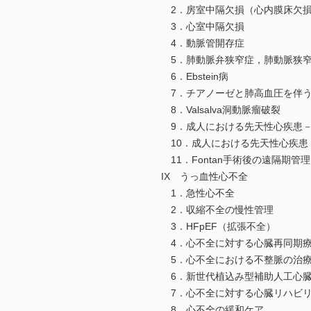
2．房室中隔欠損（心内膜床欠
3．心室中隔欠損
4．動脈管開存症
5．肺動脈弁狭窄症，肺動脈狭窄症（
6．Ebstein病
7．チアノーゼと肺高血圧を伴う
8．Valsalva洞動脈瘤破裂
9．成人における先天性心疾患－Fa
10．成人における先天性心疾患
11．Fontan手術後の遠隔期管理
IX うっ血性心不全
1．急性心不全
2．収縮不全の慢性管理
3．HFpEF（拡張不全）
4．心不全に対する心臓再同期療
5．心不全における不整脈の治
6．新世代植込み型補助人工心
7．心不全に対する心臓リハビリ
8．心不全の緩和ケア