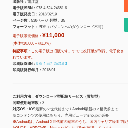
出版社
南江堂
電子版ISBN
978-4-524-24681-6
電子版発売日
2018/02/19
ページ数
538ページ
判型
B5
フォーマット
PDF（パソコンへのダウンロード不可）
¥11,000
電子版販売価格：
(本体¥10,000＋税10％)
特記事項
この電子版は旧版です。すでに改訂版が刊行、電子化さ
れています。
印刷版ISBN
978-4-524-25218-3
印刷版発行年月
2018/01
ご利用方法
ダウンロード型配信サービス（買切型）
同時使用端末数
3
対応OS
iOS最新の２世代前まで / Android最新の２世代前まで
※コンテンツの使用にあたり、専用ビューアisho.jpが必要
※Androidは、Android２世代前の端末のうち、国内キャリア経由で販
AQUOS、ARROWS、Nexusなど）にて動作確認しています