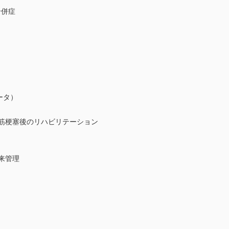
合併症
レータ）
筋梗塞後のリハビリテーション
来管理