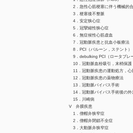
2．急性心筋梗塞に伴う機械的
3．梗塞後不整脈
4．安定狭心症
5．冠攣縮性狭心症
6．無症候性心筋虚血
7．冠動脈疾患と抗血小板療法
8．PCI（バルーン，ステント）
9．debulking PCI（ロータブ
10．冠動脈血栓吸引，末梢保護
11．冠動脈疾患の運動処方，心
12．冠動脈疾患の薬物療法
13．冠動脈バイパス手術
14．冠動脈バイパス手術後の外
15．川崎病
V 弁膜疾患
1．僧帽弁狭窄症
2．僧帽弁閉鎖不全症
3．大動脈弁狭窄症