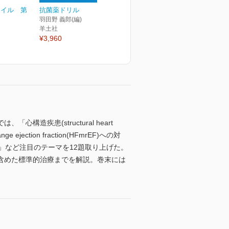
ァイル 第
抗菌薬ドリル
羽田野 義郎(編)
羊土社
¥3,960
疾患(structural heart
ection fraction(HFmrEF)への対
)とは」など注目のテーマを12題取り上げた。
含めた標準的治療までを解説。巻末には