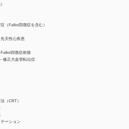
損）
Fallot四徴症を含む）
先天性心疾患
llot四徴症術後
－修正大血管転位症
法（CRT）
療
臓
テーション