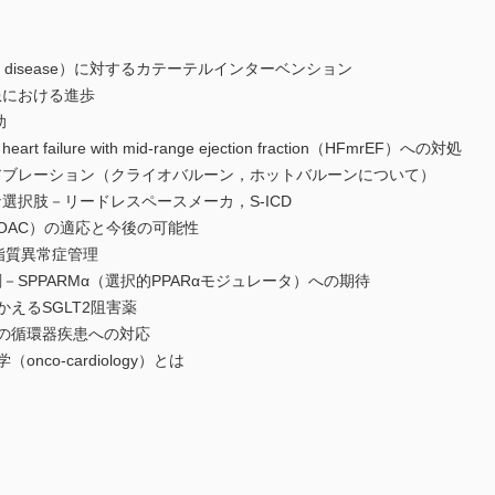
eart disease）に対するカテーテルインターベンション
における進歩
助
lure with mid-range ejection fraction（HFmrEF）への対処
ブレーション（クライオバルーン，ホットバルーンについて）
択肢－リードレスペースメーカ，S-ICD
lant（DOAC）の適応と今後の可能性
脂質異常症管理
SPPARMα（選択的PPARαモジュレータ）への期待
えるSGLT2阻害薬
の循環器疾患への対応
co-cardiology）とは