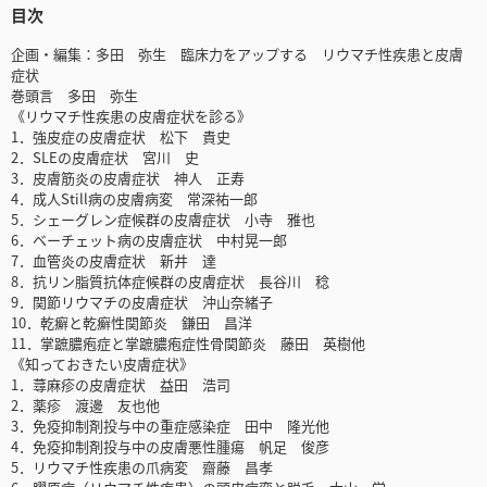
目次
企画・編集：多田 弥生 臨床力をアップする リウマチ性疾患と皮膚
症状
巻頭言 多田 弥生
《リウマチ性疾患の皮膚症状を診る》
1．強皮症の皮膚症状 松下 貴史
2．SLEの皮膚症状 宮川 史
3．皮膚筋炎の皮膚症状 神人 正寿
4．成人Still病の皮膚病変 常深祐一郎
5．シェーグレン症候群の皮膚症状 小寺 雅也
6．ベーチェット病の皮膚症状 中村晃一郎
7．血管炎の皮膚症状 新井 達
8．抗リン脂質抗体症候群の皮膚症状 長谷川 稔
9．関節リウマチの皮膚症状 沖山奈緒子
10．乾癬と乾癬性関節炎 鎌田 昌洋
11．掌蹠膿疱症と掌蹠膿疱症性骨関節炎 藤田 英樹他
《知っておきたい皮膚症状》
1．蕁麻疹の皮膚症状 益田 浩司
2．薬疹 渡邊 友也他
3．免疫抑制剤投与中の重症感染症 田中 隆光他
4．免疫抑制剤投与中の皮膚悪性腫瘍 帆足 俊彦
5．リウマチ性疾患の爪病変 齋藤 昌孝