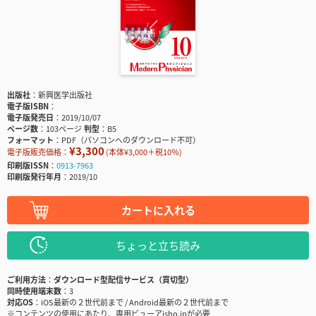
出版社
新興医学出版社
電子版ISBN
電子版発売日
2019/10/07
ページ数
103ページ
判型
B5
フォーマット
PDF（パソコンへのダウンロード不可）
¥3,300
電子版販売価格：
(本体¥3,000＋税10％)
印刷版ISSN
0913-7963
印刷版発行年月
2019/10
カートに入れる
ちょっと立ち読み
ご利用方法
ダウンロード型配信サービス（買切型）
同時使用端末数
3
対応OS
iOS最新の２世代前まで / Android最新の２世代前まで
※コンテンツの使用にあたり、専用ビューアisho.jpが必要