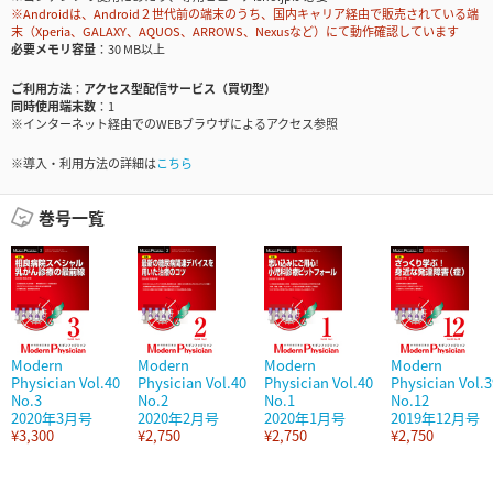
※Androidは、Android２世代前の端末のうち、国内キャリア経由で販売されている端
末（Xperia、GALAXY、AQUOS、ARROWS、Nexusなど）にて動作確認しています
必要メモリ容量
30 MB以上
ご利用方法
アクセス型配信サービス（買切型）
同時使用端末数
1
※インターネット経由でのWEBブラウザによるアクセス参照
※導入・利用方法の詳細は
こちら
巻号一覧
Modern
Modern
Modern
Modern
Physician Vol.40
Physician Vol.40
Physician Vol.40
Physician Vol.3
No.3
No.2
No.1
No.12
2020年3月号
2020年2月号
2020年1月号
2019年12月号
¥3,300
¥2,750
¥2,750
¥2,750