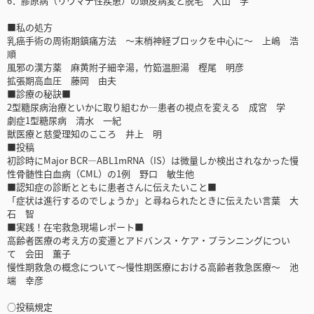
6．膠原病（リウマチ性疾患）の頭皮病変と脱毛 大山 学
■私の処方
乳癌手術の周術期鎮痛方法 ～末梢神経ブロックを中心に～ 上嶋 浩
順
風邪の漢方薬 麻黄附子細辛湯，竹筎温胆湯 樫尾 明彦
拡張期高血圧 藤岡 由夫
■診療の秘訣■
2型糖尿病治療といかに取り組むか―患者の視点を変える 成宮 学
劇症1型糖尿病 清水 一紀
獣医療と慈愛理知のこころ 井上 明
■投稿
初診時にMajor BCR—ABL1mRNA（IS）は微量しか検出されなかった慢
性骨髄性白血病（CML）の1例 野口 敏生他
■認知症の診断とともに患者さんに伝えたいこと■
「症状は進行するのでしょうか」と尋ねられたときに伝えたい言葉 大
石 智
■実践！在宅救急現場レポート■
高齢者医療の考え方の変遷とアドバンス・ケア・プランニングについ
て 会田 薫子
慢性期救急の概念について〜慢性期医療における高齢者救急医療〜 池
端 幸彦
○投稿規定