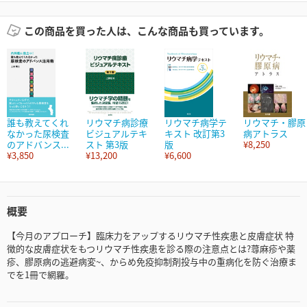
この商品を買った人は、こんな商品も買っています。
誰も教えてくれ
リウマチ病診療
リウマチ病学テ
リウマチ・膠原
なかった尿検査
ビジュアルテキ
キスト 改訂第3
病アトラス
のアドバンス...
スト 第3版
版
¥8,250
¥3,850
¥13,200
¥6,600
概要
【今月のアプローチ】臨床力をアップするリウマチ性疾患と皮膚症状 特
徴的な皮膚症状をもつリウマチ性疾患を診る際の注意点とは?蕁麻疹や薬
疹、膠原病の逃避病変~、からめ免疫抑制剤投与中の重病化を防ぐ治療ま
でを1冊で網羅。