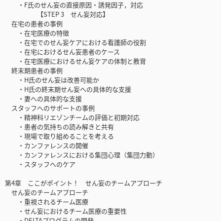
・F氏のせん妄の直接原因・誘発因子，対応
【STEP 3 せん妄対応】
在宅の患者の事例
・在宅医療の特徴
・在宅でのせん妄ケアにおける看護師の役割
・在宅におけるせん妄患者のケース
・在宅医療におけるせん妄ケアの体制と教育
終末期患者の事例
・H氏のせん妄は改善可能か
・H氏の終末期せん妄への具体的な支援
・妻への具体的な支援
スタッフへのサポートの事例
・精神科リエゾンチームの評価と初期対応
・患者の気持ちの読み解きと共有
・現場で取り組めることを考える
・カンファレンスの開催
・カンファレンスにおける集団心理（集団力動）
・スタッフへのケア
第4章 ここがポイント！ せん妄のチームアプローチ
せん妄のチームアプローチ
・重視されるチーム医療
・せん妄におけるチーム医療の重要性
・DELTAプログラムの開発