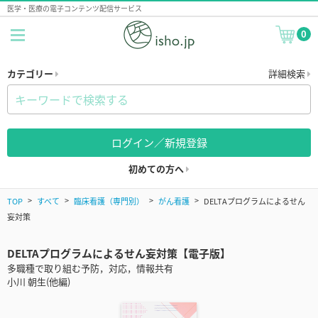
医学・医療の電子コンテンツ配信サービス
0
カテゴリー
詳細検索
ログイン／新規登録
初めての方へ
TOP
すべて
臨床看護（専門別）
がん看護
DELTAプログラムによるせん
妄対策
DELTAプログラムによるせん妄対策【電子版】
多職種で取り組む予防，対応，情報共有
小川 朝生(他編)