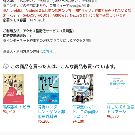
対応OS
iOS最新の２世代前まで / Android最新の２世代前まで
※コンテンツの使用にあたり、専用ビューアisho.jpが必要
※Androidは、Android２世代前の端末のうち、国内キャリア経由で販売されている端
末（Xperia、GALAXY、AQUOS、ARROWS、Nexusなど）にて動作確認しています
必要メモリ容量
18 MB以上
ご利用方法
アクセス型配信サービス（買切型）
同時使用端末数
1
※インターネット経由でのWEBブラウザによるアクセス参照
※導入・利用方法の詳細は
こちら
この商品を買った人は、こんな商品も買っています。
循環器のトビラ
骨折ハンター
CT読影レポー
はじめての脳波
¥5,940
レントゲン×非
ト、この画像ど
トリアージ
整形外科医
う書く？
¥6,380
¥5,280
¥4,180