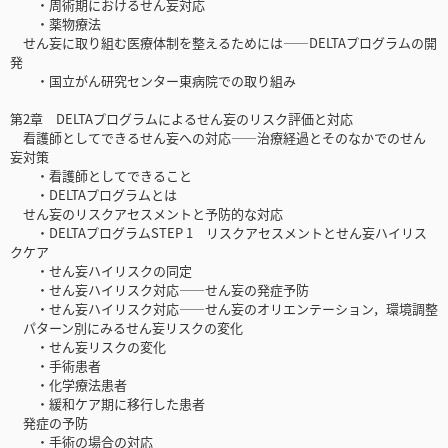
・周術期におけるせん妄対応
・薬物療法
せん妄に取り組む医療体制を整えるためには――DELTAプログラムの開
発
・国立がん研究センター東病院での取り組み
第2章 DELTAプログラムによるせん妄のリスク評価と対応
看護師としてできるせん妄への対応――治療経過とそのなかでのせん
妄対策
・看護師としてできること
・DELTAプログラムとは
せん妄のリスクアセスメントと予防的な対応
・DELTAプログラムSTEP 1 リスクアセスメントとせん妄ハイリス
クケア
・せん妄ハイリスクの同定
・せん妄ハイリスク対応――せん妄の発症予防
・せん妄ハイリスク対応――せん妄のオリエンテーション，環境調整
パターン別にみるせん妄リスクの変化
・せん妄リスクの変化
・手術患者
・化学療法患者
・緩和ケア期に移行した患者
発症の予防
・手術の場合の対応