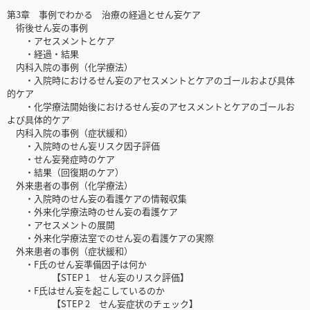
第3章 事例でわかる 治療の経過とせん妄ケア
術後せん妄の事例
・アセスメントとケア
・経過・結果
内科入院の事例（化学療法）
・入院時におけるせん妄のアセスメントとケアのゴールおよび具体
的ケア
・化学療法開始後におけるせん妄のアセスメントとケアのゴールお
よび具体的ケア
内科入院の事例（症状緩和）
・入院時のせん妄リスク因子評価
・せん妄発症時のケア
・結果（回復期のケア）
外来患者の事例（化学療法）
・入院時のせん妄の看護ケアの情報収集
・外来化学療法時のせん妄の看護ケア
・アセスメントの展開
・外来化学療法室でのせん妄の看護ケアの実際
外来患者の事例（症状緩和）
・F氏のせん妄準備因子は何か
【STEP 1 せん妄のリスク評価】
・F氏はせん妄を起こしているのか
【STEP 2 せん妄症状のチェック】