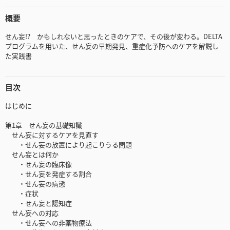
概要
せん妄!? かもしれないと思ったときのケアで、その後が変わる。DELTA
プログラムを用いた、せん妄の早期発見、重症化予防へのケアを解説し
た実践書
目次
はじめに
第1章 せん妄の基礎知識
せん妄に対するケアを見直す
・せん妄の放置により起こりうる問題
せん妄とは何か
・せん妄の臨床像
・せん妄を発症する割合
・せん妄の病態
・症状
・せん妄と認知症
せん妄への対応
・せん妄への非薬物療法