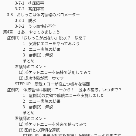
3-7-1 排尿障害
3-7-2 蓄尿障害
3-8 おしっこは体内循環のバロメーター
3-8-1 脱水
3-8-2 うっ血性心不全
第4章 さあ，やってみましょう
症例(1)「おしっこが出ない」脱水？ 尿閉？
1 実際にエコーをやってみよう
2 エコー実施の結果
3 症例(1)：解説
まとめ
看護師のコメント
(1) ポケットエコーを病棟で活用してみて
(2) 成功体験が第一歩です
STEP UP 膀胱エコーが役立つ様々な場面
症例(2) 体液管理は膀胱エコーから！ 脱水の補液，いつまで？
1 症例(1)の要領で膀胱エコーを実施しました
2 エコー実施の結果
3 症例(2)：解説
まとめ
看護師のコメント
(1) ポケットエコーを外来で使ってみて
(2) 医師との適切な連携
STEP UP 患者の動線を意識した膀胱エコーの活用方法