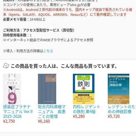
※コンテンツの使用にあたり、専用ビューアisho.jpが必要
※Androidは、Android２世代前の端末のうち、国内キャリア経由で販売されている端
末（Xperia、GALAXY、AQUOS、ARROWS、Nexusなど）にて動作確認しています
必要メモリ容量
24 MB以上
ご利用方法
アクセス型配信サービス（買切型）
同時使用端末数
1
※インターネット経由でのWEBブラウザによるアクセス参照
※導入・利用方法の詳細は
こちら
この商品を買った人は、こんな商品も買っています。
感染症プラチナ
総合内科病棟マ
内科レジデント
レジデントのた
マニュアル Ver.9
ニュアル 疾患
の鉄則 第4版
めの神経診療
2025-2026
ごとの管理
¥5,280
¥5,720
¥2,750
¥6,160