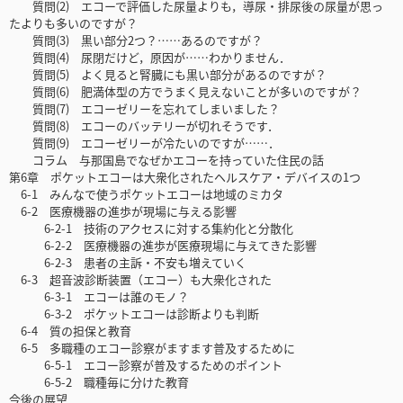
質問(2) エコーで評価した尿量よりも，導尿・排尿後の尿量が思っ
たよりも多いのですが？
質問(3) 黒い部分2つ？……あるのですが？
質問(4) 尿閉だけど，原因が……わかりません．
質問(5) よく見ると腎臓にも黒い部分があるのですが？
質問(6) 肥満体型の方でうまく見えないことが多いのですが？
質問(7) エコーゼリーを忘れてしまいました？
質問(8) エコーのバッテリーが切れそうです．
質問(9) エコーゼリーが冷たいのですが……．
コラム 与那国島でなぜかエコーを持っていた住民の話
第6章 ポケットエコーは大衆化されたヘルスケア・デバイスの1つ
6-1 みんなで使うポケットエコーは地域のミカタ
6-2 医療機器の進歩が現場に与える影響
6-2-1 技術のアクセスに対する集約化と分散化
6-2-2 医療機器の進歩が医療現場に与えてきた影響
6-2-3 患者の主訴・不安も増えていく
6-3 超音波診断装置（エコー）も大衆化された
6-3-1 エコーは誰のモノ？
6-3-2 ポケットエコーは診断よりも判断
6-4 質の担保と教育
6-5 多職種のエコー診察がますます普及するために
6-5-1 エコー診察が普及するためのポイント
6-5-2 職種毎に分けた教育
今後の展望