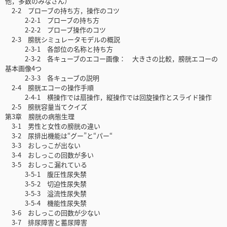
他，多数のみなさん）
2-2 プローブの持ち方，操作のコツ
2-2-1 プローブの持ち方
2-2-2 プローブ操作のコツ
2-3 膀胱シミュレータモデルの概説
2-3-1 各部位の名称と持ち方
2-3-2 各キューブのエコー画像： 大きさの比較，膀胱エコーの
基本画像4つ
2-3-3 各キューブの説明
2-4 膀胱エコーの操作手順
2-4-1 横操作では扇操作，縦操作では回旋操作とスライド操作
2-5 膀胱容量当てクイズ
第3章 膀胱の病態生理
3-1 男性と女性の膀胱の違い
3-2 尿排出機能は“グー”と“パー“
3-3 おしっこが出ない
3-4 おしっこの回数が多い
3-5 おしっこ漏れている
3-5-1 腹圧性尿失禁
3-5-2 切迫性尿失禁
3-5-3 溢流性尿失禁
3-5-4 機能性尿失禁
3-6 おしっこの回数が少ない
3-7 排尿障害と蓄尿障害