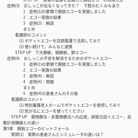
症例(3) おしっこが出なくなってきた？ 下肢のむくみもあり
1 症例(1)の要領で膀胱エコーを実施しました
2 エコー実施の結果
3 症例(3)：解説
まとめ
看護師のコメント
(1) ポケットエコーを訪問看護で活用してみて
(2) 使い続けて，みんなと連携
STEP UP 下大静脈，頸静脈，肺エコー
症例(4) おしっこの不安を解消するためのポケットエコー
1 症例(1)の要領で膀胱エコーを実施しました
2 エコー実施の結果
3 症例(4)：解説
4 症例(4)：問題
まとめ
5 症例(4)の患者さんのその後
看護師のコメント
(1) 特別養護老人ホームでポケットエコーを使用してみて
(2) 気がるにエコーを使ってください
STEP UP 薬物療法・非薬物療法への応用，排尿日誌＋エコー，自
動計測機器との違い
第5章 膀胱エコーのピットフォール
質問(1) 実際の患者さんとシミュレータの違いは？