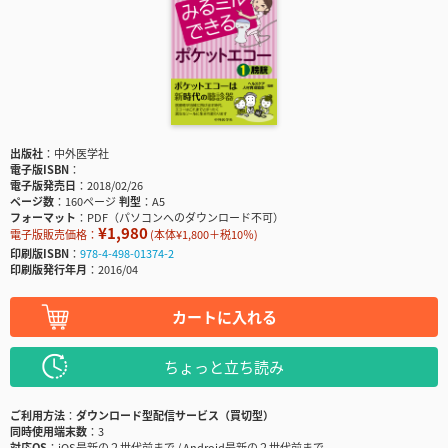
出版社
中外医学社
電子版ISBN
電子版発売日
2018/02/26
ページ数
160ページ
判型
A5
フォーマット
PDF（パソコンへのダウンロード不可）
¥1,980
電子版販売価格：
(本体¥1,800＋税10％)
印刷版ISBN
978-4-498-01374-2
印刷版発行年月
2016/04
カートに入れる
ちょっと立ち読み
ご利用方法
ダウンロード型配信サービス（買切型）
同時使用端末数
3
対応OS
iOS最新の２世代前まで / Android最新の２世代前まで