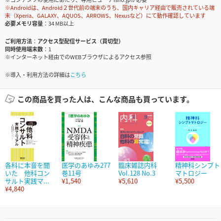
※Androidは、Android２世代前の端末のうち、国内キャリア経由で販売されている端
末（Xperia、GALAXY、AQUOS、ARROWS、Nexusなど）にて動作確認しています
必要メモリ容量
34 MB以上
ご利用方法
アクセス型配信サービス（買切型）
同時使用端末数
1
※インターネット経由でのWEBブラウザによるアクセス参照
※導入・利用方法の詳細は
こちら
この商品を買った人は、こんな商品も買っています。
各科に本音を聞
医学のあゆみ277
臨床雑誌内科
精神科シンプト
いた 他科コン
巻11号
Vol.128 No.3
マトロジー
サルト実践マ...
¥1,540
¥5,610
¥5,500
¥4,840