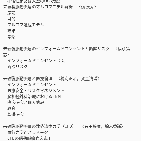
症候性または大型のUCA治療
未破裂脳動脈瘤のマルコフモデル解析 〈張 漢秀〉
序論
目的
マルコフ過程モデル
結果
考察
未破裂脳動脈瘤のインフォームドコンセントと訴訟リスク 〈福永篤
志〉
インフォームドコンセント（IC）
訴訟リスク
未破裂脳動脈瘤と医療倫理 〈穂刈正昭，寳金清博〉
インフォームドコンセント
医療安全・リスクマネジメント
脳神経外科治療におけるEBM
臨床研究と個人情報
教育
基礎研究
未破裂脳動脈瘤の数値流体力学（CFD） 〈石田藤麿，鈴木秀謙〉
血行力学的パラメータ
CFDの脳動脈瘤臨床応用