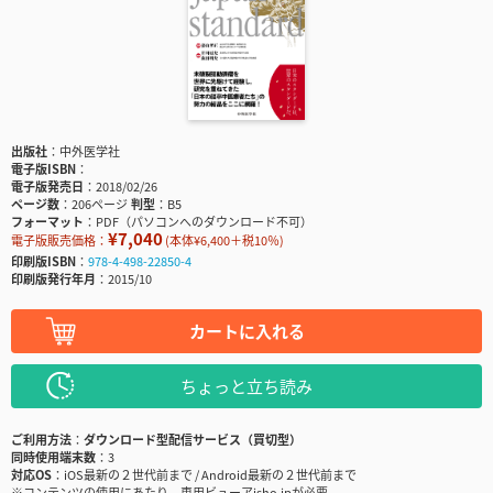
出版社
中外医学社
電子版ISBN
電子版発売日
2018/02/26
ページ数
206ページ
判型
B5
フォーマット
PDF（パソコンへのダウンロード不可）
¥7,040
電子版販売価格：
(本体¥6,400＋税10％)
印刷版ISBN
978-4-498-22850-4
印刷版発行年月
2015/10
カートに入れる
ちょっと立ち読み
ご利用方法
ダウンロード型配信サービス（買切型）
同時使用端末数
3
対応OS
iOS最新の２世代前まで / Android最新の２世代前まで
※コンテンツの使用にあたり、専用ビューアisho.jpが必要