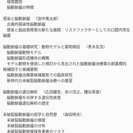
環境要因
脳動脈瘤の特徴
感染と脳動脈瘤 〈田中篤太郎〉
古典的感染性脳動脈瘤
感染と脳血管障害の新たな展開：リスクファクターとしての口腔内常在
細菌
脳動脈瘤の基礎研究：動物モデルと薬剤検証 〈青木友浩〉
脳動脈瘤動物モデル
脳動脈瘤形成機序の概略
モデル動物を使用した検討から見出された脳動脈瘤治療薬の創薬標的
候補因子と候補薬剤
脳動脈瘤治療薬候補薬剤での臨床研究
新時代の未破裂脳動脈瘤治療への展望
脳動脈瘤の遺伝解析 〈広田健吾，赤川浩之，糟谷英俊〉
脳動脈瘤を合併する遺伝性疾患
脳動脈瘤遺伝解析の歴史
未破裂脳動脈瘤の疫学と自然歴 〈森田明夫〉
未破裂脳動脈瘤の頻度
未破裂脳動脈瘤の分布
未破裂脳動脈瘤保有患者のリスク