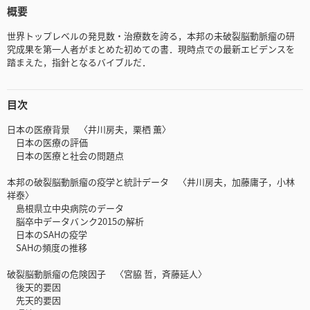
概要
世界トップレベルの発見数・治療数を誇る，本邦の未破裂脳動脈瘤の研
究成果を第一人者がまとめた初めての書．現時点での最新エビデンスを
踏まえた，指針となるバイブルだ．
目次
日本の医療背景 〈井川房夫，栗栖 薫〉
日本の医療の評価
日本の医療と社会の問題点
本邦の破裂脳動脈瘤の疫学と統計データ 〈井川房夫，加藤庸子，小林
祥泰〉
島根県立中央病院のデータ
脳卒中データバンク2015の解析
日本のSAHの疫学
SAHの頻度の推移
破裂脳動脈瘤の危険因子 〈宮脇 哲，斉藤延人〉
後天的要因
先天的要因