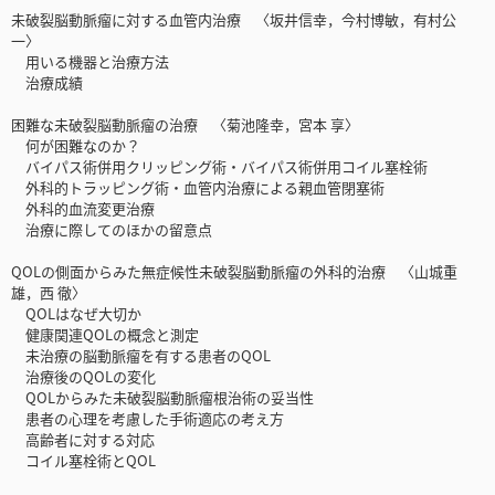
未破裂脳動脈瘤に対する血管内治療 〈坂井信幸，今村博敏，有村公
一〉
用いる機器と治療方法
治療成績
困難な未破裂脳動脈瘤の治療 〈菊池隆幸，宮本 享〉
何が困難なのか？
バイパス術併用クリッピング術・バイパス術併用コイル塞栓術
外科的トラッピング術・血管内治療による親血管閉塞術
外科的血流変更治療
治療に際してのほかの留意点
QOLの側面からみた無症候性未破裂脳動脈瘤の外科的治療 〈山城重
雄，西 徹〉
QOLはなぜ大切か
健康関連QOLの概念と測定
未治療の脳動脈瘤を有する患者のQOL
治療後のQOLの変化
QOLからみた未破裂脳動脈瘤根治術の妥当性
患者の心理を考慮した手術適応の考え方
高齢者に対する対応
コイル塞栓術とQOL