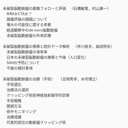
未破裂脳動脈瘤の画像フォローと評価 〈石橋敏寛，村山雄一〉
MRAかCTAか？
画像評価の間隔について
増大の可能性に関する考察
経過観察中のde novo脳動脈瘤
未破裂脳動脈瘤の外来診療
未破裂脳動脈瘤の推移と統計データ解析 〈井川房夫，森田明夫〉
未破裂脳動脈瘤の保有率
日本の未破裂脳動脈瘤の推移と今後（人口変化）
SAHの予防について
今後の検討事項
未破裂脳動脈瘤の治療（手術） 〈吉岡秀幸，木内博之〉
手術適応
治療法の選択
クリッピング術前神経放射線学的診断
手術戦略
開頭方法
術中モニタリング
治療成績
代表的部位の動脈瘤クリッピング術