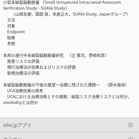
小型未破裂脳動脈瘤 （Small Unruptured Intracranial Aneurysm
Verification Study─SUAVe Study）
〈山崎友郷，園部 眞，米倉正大，SUAVe Study, Japanグループ〉
方法
対象
Endpoint
結果
考察
本邦の進行中未破裂脳動脈瘤研究 〈辻 篤司，野崎和彦〉
疾患リスクの評価
現行治療法の効果およびリスクの評価
新規治療法の評価
未破裂脳動脈瘤の今後の展望～治療に残された課題～ 〈鈴木倫保〉
UCA治療効果の再考
UCAにおける治療決断とその根拠：破裂リスク治療リスクとは何か，
morbidityとは何か
isho.jpアプリ