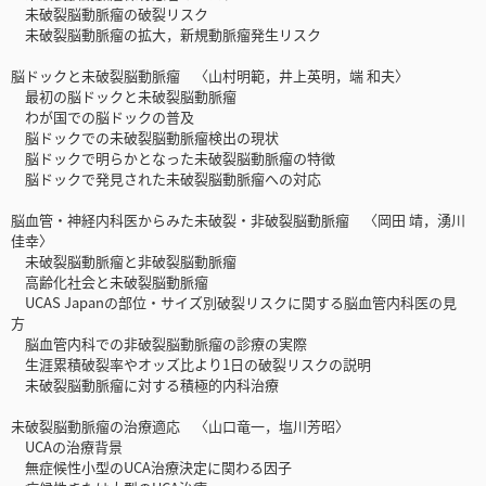
未破裂脳動脈瘤の破裂リスク
未破裂脳動脈瘤の拡大，新規動脈瘤発生リスク
脳ドックと未破裂脳動脈瘤 〈山村明範，井上英明，端 和夫〉
最初の脳ドックと未破裂脳動脈瘤
わが国での脳ドックの普及
脳ドックでの未破裂脳動脈瘤検出の現状
脳ドックで明らかとなった未破裂脳動脈瘤の特徴
脳ドックで発見された未破裂脳動脈瘤への対応
脳血管・神経内科医からみた未破裂・非破裂脳動脈瘤 〈岡田 靖，湧川
佳幸〉
未破裂脳動脈瘤と非破裂脳動脈瘤
高齢化社会と未破裂脳動脈瘤
UCAS Japanの部位・サイズ別破裂リスクに関する脳血管内科医の見
方
脳血管内科での非破裂脳動脈瘤の診療の実際
生涯累積破裂率やオッズ比より1日の破裂リスクの説明
未破裂脳動脈瘤に対する積極的内科治療
未破裂脳動脈瘤の治療適応 〈山口竜一，塩川芳昭〉
UCAの治療背景
無症候性小型のUCA治療決定に関わる因子