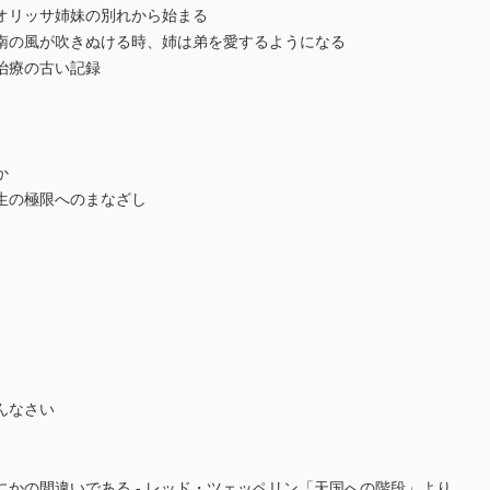
オリッサ姉妹の別れから始まる
南の風が吹きぬける時、姉は弟を愛するようになる
治療の古い記録
か
生の極限へのまなざし
んなさい
かの間違いである - レッド・ツェッペリン「天国への階段」より