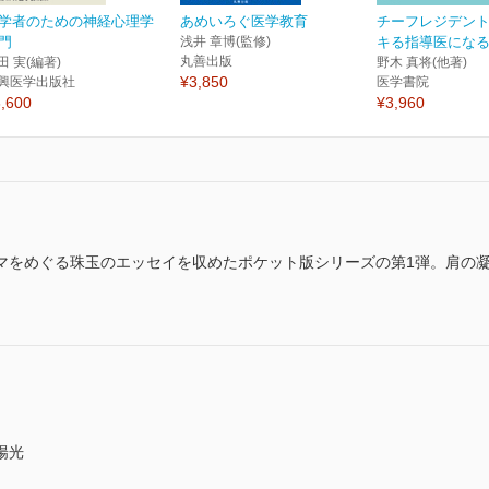
学者のための神経心理学
あめいろぐ医学教育
チーフレジデン
門
浅井 章博(監修)
キる指導医になる
丸善出版
田 実(編著)
野木 真将(他著)
¥3,850
興医学出版社
医学書院
,600
¥3,960
マをめぐる珠玉のエッセイを収めたポケット版シリーズの第1弾。肩の
陽光