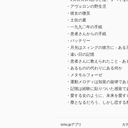
・アヴェロンの野生児
・彼女の微笑
・土佐の夏
・一九九〇年の手紙
・患者さんからの手紙
・バッテリー
・月光はスィングの彼方に - あ
・遠い日の記憶
・患者さんに教えられたこと - 
・あるものの代わりにある何か
・メタモルフォーゼ
・運動メロディは知覚の旋律であ
・記憶は経験に貼りついた感覚で
・愛する女のように、未来を愛す
・塵となるだろう、しかし恋する
isho.jpアプリ
カ