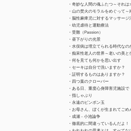
・奇妙な人間の魂ふたつ～それは
・山の焚火のモラルをめぐって～
・脳性麻痺児に対するマッサージ
・幼児虐待と運動療法
・受難（Passion）
・昼下がりの光景
・水俣病は埋立てられる時代なの
・痴呆性老人の世界～老いの美と
・何を見ても何かを思い出す
・セーキは自分で洗いますか？
・証明するものはありますか？
・四つ葉のクローバー
・ある日、重度心身障害児施設で
・指しゃぶり
・永遠のピンポン玉
・お母さん、ぼくが生まれてごめ
・成瀬 - 小池論争
・徹底的に間違っているんだよ！
・われわれの思考とは、すべてなに