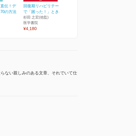
ト直伝！デ
回復期リハビリテーション
70の方法
で「困った！」ときの臨...
杉田 之宏(他監)
医学書院
¥4,180
凝らない親しみのある文章、それでいて仕