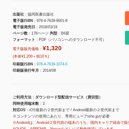
出版社
協同医書出版社
電子版ISBN
978-4-7639-9501-8
電子版発売日
2018/03/19
ページ数
178ページ
判型
B6変
フォーマット
PDF（パソコンへのダウンロード不可）
¥1,320
電子版販売価格：
(本体¥1,200＋税10％)
印刷版ISBN
978-4-7639-1074-5
印刷版発行年月
2014/08
ご利用方法
ダウンロード型配信サービス（買切型）
同時使用端末数
3
対応OS
iOS最新の２世代前まで / Android最新の２世代前まで
※コンテンツの使用にあたり、専用ビューアisho.jpが必要
※Androidは、Android２世代前の端末のうち、国内キャリア経由で販
AQUOS、ARROWS、Nexusなど）にて動作確認しています