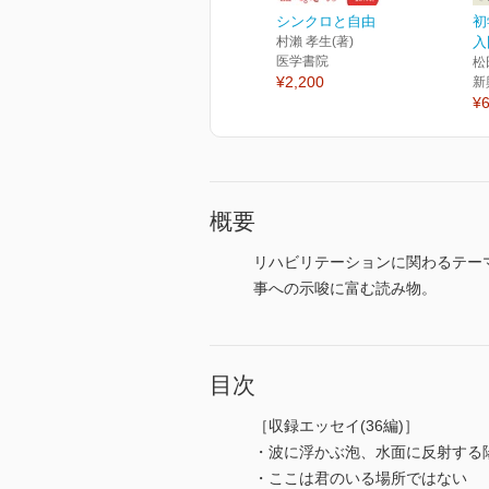
シンクロと自由
初
村瀨 孝生(著)
入
医学書院
松
¥2,200
新
¥6
概要
リハビリテーションに関わるテー
事への示唆に富む読み物。
目次
［収録エッセイ(36編)］
・波に浮かぶ泡、水面に反射する
・ここは君のいる場所ではない