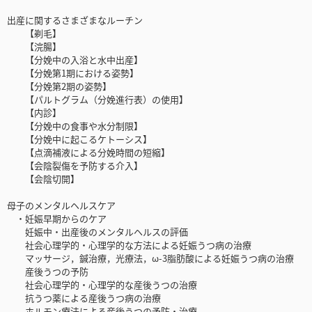
出産に関するさまざまなルーチン
【剃毛】
【浣腸】
【分娩中の入浴と水中出産】
【分娩第1期における姿勢】
【分娩第2期の姿勢】
【パルトグラム（分娩進行表）の使用】
【内診】
【分娩中の食事や水分制限】
【分娩中に起こるケトーシス】
【点滴補液による分娩時間の短縮】
【会陰裂傷を予防する介入】
【会陰切開】
母子のメンタルヘルスケア
・妊娠早期からのケア
妊娠中・出産後のメンタルヘルスの評価
社会心理学的・心理学的な方法による妊娠うつ病の治療
マッサージ，鍼治療，光療法，ω-3脂肪酸による妊娠うつ病の治療
産後うつの予防
社会心理学的・心理学的な産後うつの治療
抗うつ薬による産後うつ病の治療
ホルモン療法による産後うつの予防・治療