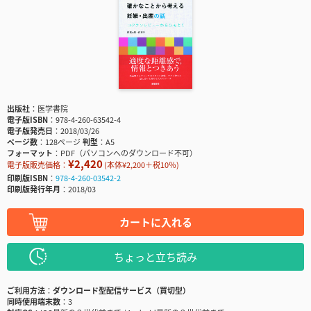
出版社
医学書院
電子版ISBN
978-4-260-63542-4
電子版発売日
2018/03/26
ページ数
128ページ
判型
A5
フォーマット
PDF（パソコンへのダウンロード不可）
¥2,420
電子版販売価格：
(本体¥2,200＋税10％)
印刷版ISBN
978-4-260-03542-2
印刷版発行年月
2018/03
カートに入れる
ちょっと立ち読み
ご利用方法
ダウンロード型配信サービス（買切型）
同時使用端末数
3