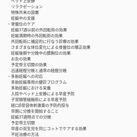
ベッド上安静
リラクゼーション
特殊外来の設置
妊娠中の支援
・骨盤位のケア
妊娠37週以前の外回転術の効果
妊娠満期時の外回転術の効果
外回転術に補足的に行なう診療の効果
さまざまな体位変化による骨盤位の矯正効果
妊娠後期や分娩中の膝胸位の効果
お灸の効果
予定帝王切開の効果
迅速経腟分娩と通常の経腟分娩
・多胎妊娠への対応
多胎妊娠専用の健診プログラム
多胎妊娠における栄養
入院やベッド上安静による早産予防
子宮頸管縫縮術による早産予防
経口β受容体刺激薬の予防的投与
早期に分娩を開始すること
妊娠37週時点での分娩
予定帝王切開
早産の双生児を同じコットでケアする効果
不妊治療の方法