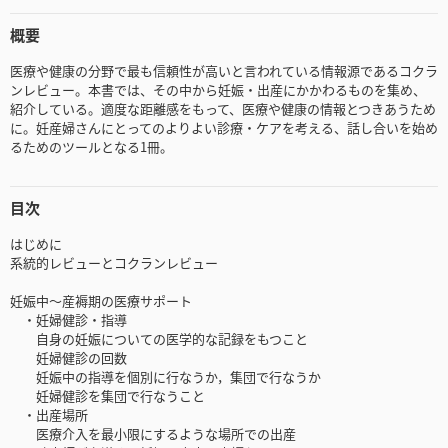
概要
医療や健康の分野で最も信頼性が高いと言われている情報源であるコクラ
ンレビュー。本書では、その中から妊娠・出産にかかわるものを集め、
紹介している。適度な距離感をもって、医療や健康の情報とつきあうため
に。妊産婦さんにとってのよりよい診療・ケアを考える、話し合いを始め
るためのツールとなる1冊。
目次
はじめに
系統的レビューとコクランレビュー
妊娠中～産褥期の医療サポート
・妊婦健診・指導
自身の妊娠についての医学的な記録をもつこと
妊婦健診の回数
妊娠中の指導を個別に行なうか，集団で行なうか
妊婦健診を集団で行なうこと
・出産場所
医療介入を最小限にするような場所での出産