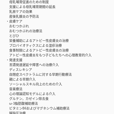
母乳哺育促進のための制度
支援による母乳哺育期間の延長
乳房ケアの効果
産後乳腺炎の予防法
・皮膚ケア
おむつかぶれ
おむつかぶれの治療法
とびひ
栄養補助によるアトピー性皮膚炎の治療
プロバイオティクスによる湿疹治療
食事制限によるアトピー性皮膚炎の治療
アトピー性皮膚炎をもつ子どもたちへの心理教育的介入
・発達支援
言語発達遅延や障害への治療介入
ディスレキシア
自閉症スペクトラムに対する早期行動療法
親による早期介入
ソーシャルスキル向上のための介入
音楽療法
心の理論認知モデルによる介入
グルテン，カゼイン除去食
ω-3脂肪酸補助療法
ビタミンB6およびマグネシウム補助療法
鍼指圧治療