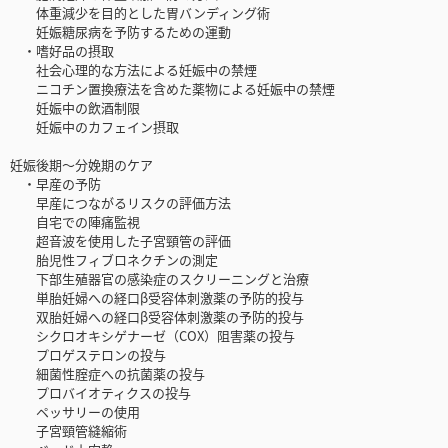
体重減少を目的とした胃バンディング術
妊娠糖尿病を予防するための運動
・嗜好品の摂取
社会心理的な方法による妊娠中の禁煙
ニコチン置換療法を含めた薬物による妊娠中の禁煙
妊娠中の飲酒制限
妊娠中のカフェイン摂取
妊娠後期～分娩期のケア
・早産の予防
早産につながるリスクの評価方法
自宅での陣痛監視
超音波を使用した子宮頸管の評価
胎児性フィブロネクチンの測定
下部生殖器官の感染症のスクリーニングと治療
単胎妊婦への経口β受容体刺激薬の予防的投与
双胎妊婦への経口β受容体刺激薬の予防的投与
シクロオキシゲナーゼ（COX）阻害薬の投与
プロゲステロンの投与
細菌性腟症への抗菌薬の投与
プロバイオティクスの投与
ペッサリーの使用
子宮頸管縫縮術