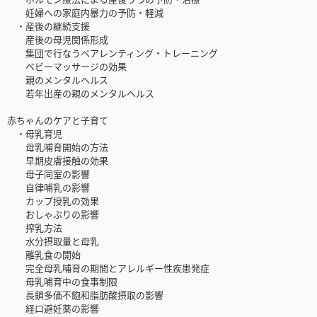
妊婦への家庭内暴力の予防・軽減
・産後の継続支援
産後の母児関係形成
集団で行なうペアレンティング・トレーニング
ベビーマッサージの効果
親のメンタルヘルス
若年出産の親のメンタルヘルス
赤ちゃんのケアと子育て
・母乳育児
母乳哺育開始の方法
早期皮膚接触の効果
母子同室の影響
自律哺乳の影響
カップ授乳の効果
おしゃぶりの影響
搾乳方法
水分摂取量と母乳
離乳食の開始
完全母乳哺育の期間とアレルギー性疾患発症
母乳哺育中の食事制限
長鎖多価不飽和脂肪酸摂取の影響
経口避妊薬の影響