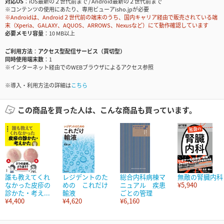
対応OS
iOS最新の２世代前まで / Android最新の２世代前まで
※コンテンツの使用にあたり、専用ビューアisho.jpが必要
※Androidは、Android２世代前の端末のうち、国内キャリア経由で販売されている端
末（Xperia、GALAXY、AQUOS、ARROWS、Nexusなど）にて動作確認しています
必要メモリ容量
10 MB以上
ご利用方法
アクセス型配信サービス（買切型）
同時使用端末数
1
※インターネット経由でのWEBブラウザによるアクセス参照
※導入・利用方法の詳細は
こちら
この商品を買った人は、こんな商品も買っています。
誰も教えてくれ
レジデントのた
総合内科病棟マ
無敵の腎臓内科
なかった皮疹の
めの これだけ
ニュアル 疾患
¥5,940
診かた・考え...
輸液
ごとの管理
¥4,400
¥4,620
¥6,160