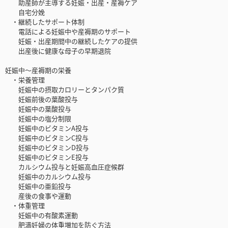
助産師が主導する妊娠・出産・産褥ケア
自宅分娩
・継続したサポート体制
電話による妊娠中や産褥期のサポート
妊娠・出産期間中の継続したケアの提供
出産後に健康な母子の早期退院
妊娠中～産褥期の栄養
・栄養管理
妊娠中の摂取カロリーとタンパク質
妊娠前後の葉酸投与
妊娠中の葉酸投与
妊娠中の塩分制限
妊娠中のビタミンA投与
妊娠中のビタミンC投与
妊娠中のビタミンD投与
妊娠中のビタミンE投与
カルシウム投与と妊娠高血圧症候群
妊娠中のカルシウム投与
妊娠中の亜鉛投与
産後の食事や運動
・体重管理
妊娠中の有酸素運動
肥満妊婦の体重増加を防ぐ方法