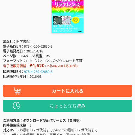
出版社
医学書院
電子版ISBN
978-4-260-62880-8
電子版発売日
2018/04/16
ページ数
304ページ
判型
B5
フォーマット
PDF（パソコンへのダウンロード不可）
¥4,620
電子版販売価格：
(本体¥4,200＋税10％)
印刷版ISBN
978-4-260-02880-6
印刷版発行年月
2018/03
カートに入れる
ちょっと立ち読み
ご利用方法
ダウンロード型配信サービス（買切型）
同時使用端末数
3
対応OS
iOS最新の２世代前まで / Android最新の２世代前まで
※コンテンツの使用にあたり、専用ビューアisho.jpが必要