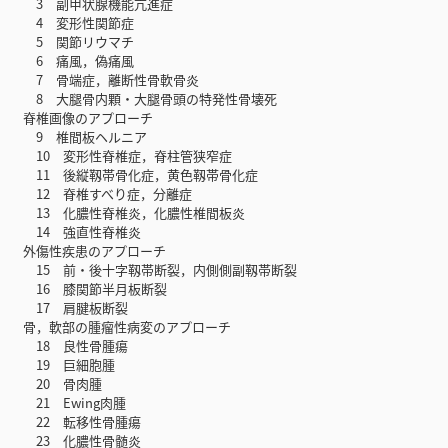
3 副甲状腺機能亢進症
4 変形性関節症
5 関節リウマチ
6 痛風，偽痛風
7 骨端症，離断性骨軟骨炎
8 大腿骨内顆・大腿骨頭の特発性骨壊死
脊椎画像のアプローチ
9 椎間板ヘルニア
10 変形性脊椎症，脊柱管狭窄症
11 後縦靱帯骨化症，黄色靱帯骨化症
12 脊椎すべり症，分離症
13 化膿性脊椎炎，化膿性椎間板炎
14 強直性脊椎炎
外傷性疾患のアプローチ
15 前・後十字靱帯断裂，内側側副靱帯断裂
16 膝関節半月板断裂
17 肩腱板断裂
骨，軟部の腫瘤性病変のアプローチ
18 良性骨腫瘍
19 巨細胞腫
20 骨肉腫
21 Ewing肉腫
22 転移性骨腫瘍
23 化膿性骨髄炎