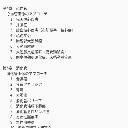
第4章 心血管
心血管画像のアプローチ
1 先天性心疾患
2 弁膜症
3 虚血性心疾患（心筋梗塞，狭心症）
4 心筋疾患
5 胸腹部大動脈瘤
6 大動脈解離
7 大動脈炎症候群（高安動脈炎）
8 閉塞性動脈硬化症，末梢動脈疾患
第5章 消化管
消化管画像のアプローチ
1 食道癌
2 食道アカラシア
3 胃癌
4 大腸癌
5 消化管ポリープ
6 消化管粘膜下腫瘍
7 消化管悪性リンパ腫
8 炎症性腸疾患
9 急性虫垂炎
10 消化管憩室・憩室炎