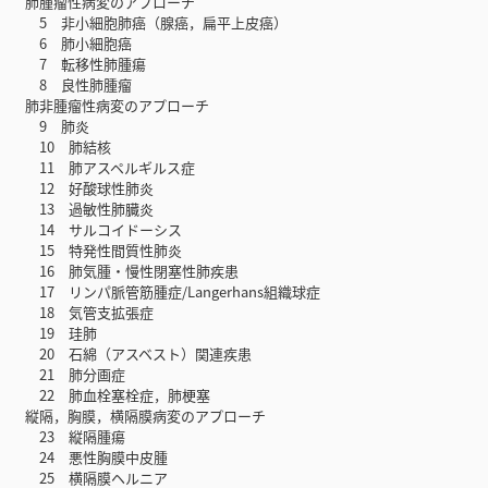
肺腫瘤性病変のアプローチ
5 非小細胞肺癌（腺癌，扁平上皮癌）
6 肺小細胞癌
7 転移性肺腫瘍
8 良性肺腫瘤
肺非腫瘤性病変のアプローチ
9 肺炎
10 肺結核
11 肺アスペルギルス症
12 好酸球性肺炎
13 過敏性肺臓炎
14 サルコイドーシス
15 特発性間質性肺炎
16 肺気腫・慢性閉塞性肺疾患
17 リンパ脈管筋腫症/Langerhans組織球症
18 気管支拡張症
19 珪肺
20 石綿（アスベスト）関連疾患
21 肺分画症
22 肺血栓塞栓症，肺梗塞
縦隔，胸膜，横隔膜病変のアプローチ
23 縦隔腫瘍
24 悪性胸膜中皮腫
25 横隔膜ヘルニア