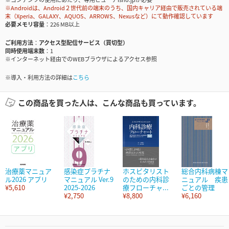
※Androidは、Android２世代前の端末のうち、国内キャリア経由で販売されている端
末（Xperia、GALAXY、AQUOS、ARROWS、Nexusなど）にて動作確認しています
必要メモリ容量
226 MB以上
ご利用方法
アクセス型配信サービス（買切型）
同時使用端末数
1
※インターネット経由でのWEBブラウザによるアクセス参照
※導入・利用方法の詳細は
こちら
この商品を買った人は、こんな商品も買っています。
治療薬マニュア
感染症プラチナ
ホスピタリスト
総合内科病棟マ
ル2026 アプリ
マニュアル Ver.9
のための内科診
ニュアル 疾患
¥5,610
2025-2026
療フローチャ...
ごとの管理
¥2,750
¥8,800
¥6,160