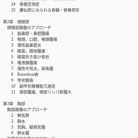
24 脊髄空洞症
25 腰仙部にみられる脊髄・脊椎奇形
第2章 頭頸部
頭頸部画像のアプローチ
1 副鼻腔・鼻腔腫瘍
2 咽頭，口腔，喉頭腫瘍
3 慢性副鼻腔炎
4 眼窩，眼球腫瘍
5 眼窩吹き抜け骨折
6 唾液腺腫瘍
7 慢性中耳炎，真珠腫
8 Basedow病
9 甲状腺癌
10 副甲状腺機能亢進症
11 頸部腫瘤，頸部リンパ節腫大
第3章 胸部
胸部画像のアプローチ
1 無気肺
2 胸水
3 気胸，縦隔気腫
4 肺水腫