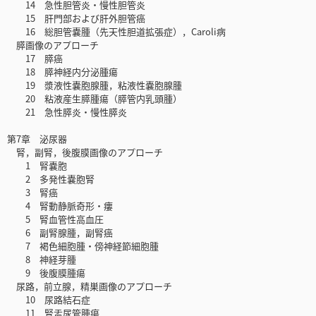
14 急性胆管炎・慢性胆管炎
15 肝門部および肝外胆管癌
16 総胆管嚢腫（先天性胆道拡張症），Caroli病
膵画像のアプローチ
17 膵癌
18 膵神経内分泌腫瘍
19 漿液性嚢胞腺腫，粘液性嚢胞腺腫
20 粘液産生膵腫瘍（膵管内乳頭腫）
21 急性膵炎・慢性膵炎
第7章 泌尿器
腎，副腎，後腹膜画像のアプローチ
1 腎嚢胞
2 多発性嚢胞腎
3 腎癌
4 腎動静脈奇形・瘻
5 腎血管性高血圧
6 副腎腺腫，副腎癌
7 褐色細胞腫・傍神経節細胞腫
8 神経芽腫
9 後腹膜腫瘍
尿路，前立腺，精巣画像のアプローチ
10 尿路結石症
11 腎盂尿管腫瘍