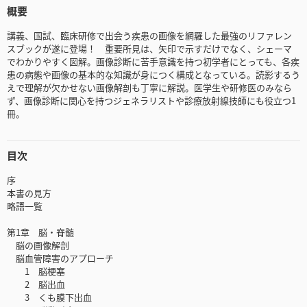
概要
講義、国試、臨床研修で出会う疾患の画像を網羅した最強のリファレン
スブックが遂に登場！ 重要所見は、矢印で示すだけでなく、シェーマ
でわかりやすく図解。画像診断に苦手意識を持つ初学者にとっても、各疾
患の病態や画像の基本的な知識が身につく構成となっている。読影するう
えで理解が欠かせない画像解剖も丁寧に解説。医学生や研修医のみなら
ず、画像診断に関心を持つジェネラリストや診療放射線技師にも役立つ1
冊。
目次
序
本書の見方
略語一覧
第1章 脳・脊髄
脳の画像解剖
脳血管障害のアプローチ
1 脳梗塞
2 脳出血
3 くも膜下出血