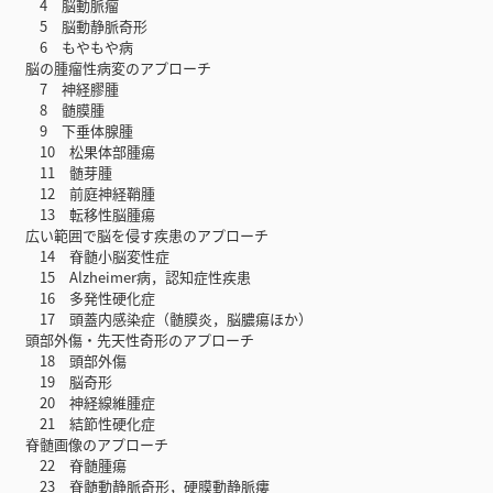
4 脳動脈瘤
5 脳動静脈奇形
6 もやもや病
脳の腫瘤性病変のアプローチ
7 神経膠腫
8 髄膜腫
9 下垂体腺腫
10 松果体部腫瘍
11 髄芽腫
12 前庭神経鞘腫
13 転移性脳腫瘍
広い範囲で脳を侵す疾患のアプローチ
14 脊髄小脳変性症
15 Alzheimer病，認知症性疾患
16 多発性硬化症
17 頭蓋内感染症（髄膜炎，脳膿瘍ほか）
頭部外傷・先天性奇形のアプローチ
18 頭部外傷
19 脳奇形
20 神経線維腫症
21 結節性硬化症
脊髄画像のアプローチ
22 脊髄腫瘍
23 脊髄動静脈奇形，硬膜動静脈瘻