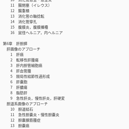
11 腸閉塞（イレウス）
12 腸重積
13 消化管の軸捻転
14 消化管穿孔
15 腹膜炎，腹膜播種
16 鼠径ヘルニア，内ヘルニア
第6章 肝胆膵
肝画像のアプローチ
1 肝癌
2 転移性肝腫瘍
3 肝内胆管細胞癌
4 肝血管腫
5 限局性結節性過形成
6 肝嚢胞
7 肝膿瘍
8 脂肪肝
9 急性肝炎，慢性肝炎，肝硬変
胆道系画像のアプローチ
10 胆道結石
11 急性胆嚢炎・慢性胆嚢炎
12 胆嚢腺筋腫症
13 胆嚢癌