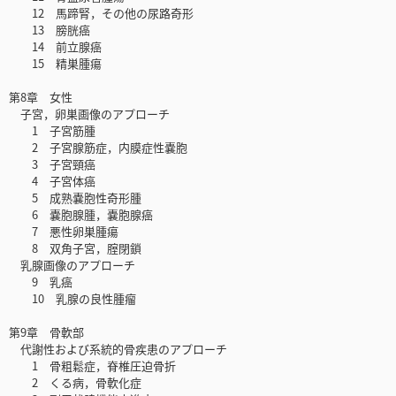
12 馬蹄腎，その他の尿路奇形
13 膀胱癌
14 前立腺癌
15 精巣腫瘍
第8章 女性
子宮，卵巣画像のアプローチ
1 子宮筋腫
2 子宮腺筋症，内膜症性嚢胞
3 子宮頸癌
4 子宮体癌
5 成熟嚢胞性奇形腫
6 嚢胞腺腫，嚢胞腺癌
7 悪性卵巣腫瘍
8 双角子宮，腟閉鎖
乳腺画像のアプローチ
9 乳癌
10 乳腺の良性腫瘤
第9章 骨軟部
代謝性および系統的骨疾患のアプローチ
1 骨粗鬆症，脊椎圧迫骨折
2 くる病，骨軟化症