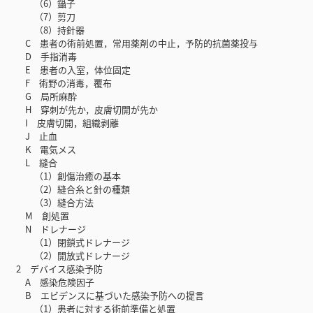
（6）鑷子
（7）剪刀
（8）持針器
C 患者の術前処置，常用薬剤の中止，予防的抗菌薬投与
D 手指消毒
E 患者の入室，体位固定
F 術野の消毒，覆布
G 局所麻酔
H 穿刺が先か，皮膚切開が先か
I 皮膚切開，組織剥離
J 止血
K 電気メス
L 縫合
（1）創傷治癒の基本
（2）縫合糸と針の種類
（3）縫合方法
M 創処置
N ドレナージ
（1）閉鎖式ドレナージ
（2）開放式ドレナージ
2 デバイス感染予防
A 感染危険因子
B エビデンスに基づいた感染予防への提言
（1）患者に対する術前準備と処置