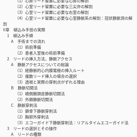
（1）心房リード留置に必要な心房の解剖
（2）心室リード留置に必要な三尖弁の解剖
（3）心室リード留置に必要な右室の解剖
（4）心室リード留置に必要な心室静脈系の解剖：冠状静脈洞の解
剖
II章 植込み手技の実際
1 植込み手順
A 手術までの流れ
（1）術前準備
（2）患者入室後の術前準備
2 リードの挿入方法，静脈アクセス
A 静脈アクセスについての総論
（1）経静脈的心内膜電極の挿入ルート
（2）複数リード挿入の場合の選択
（3）透視と実際の穿刺点がずれる理由
B 静脈切開法
（1）橈側腕頭皮静脈切開法
（2）外頚静脈切開法
C 静脈穿刺法
（1）鎖骨下静脈穿刺法
（2）胸郭外穿刺法
（3）エコーガイド下静脈穿刺法：リアルタイムエコーガイド法
3 リードの選択とその操作
A リードの種類