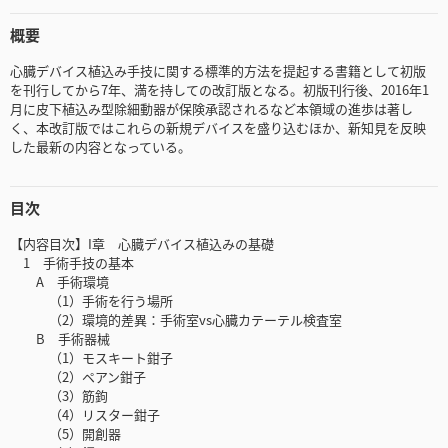
概要
心臓デバイス植込み手技に関する標準的方法を提起する書籍として初版
を刊行してから7年、満を持しての改訂版となる。初版刊行後、2016年1
月に皮下植込み型除細動器が保険承認されるなど本領域の進歩は著し
く、本改訂版ではこれらの新規デバイスを盛り込むほか、新知見を反映
した最新の内容となっている。
目次
【内容目次】I章 心臓デバイス植込みの基礎
1 手術手技の基本
A 手術環境
（1）手術を行う場所
（2）環境的差異：手術室vs心臓カテーテル検査室
B 手術器械
（1）モスキート鉗子
（2）ペアン鉗子
（3）筋鉤
（4）リスター鉗子
（5）開創器