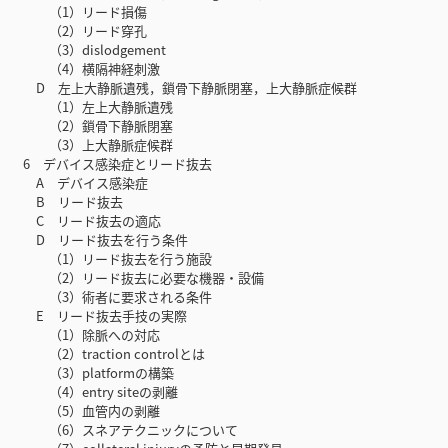
（1）リード損傷
（2）リード穿孔
（3）dislodgement
（4）横隔神経刺激
D 左上大静脈遺残，鎖骨下静脈閉塞，上大静脈症候群
（1）左上大静脈遺残
（2）鎖骨下静脈閉塞
（3）上大静脈症候群
6 デバイス感染症とリード抜去
A デバイス感染症
B リード抜去
C リード抜去の適応
D リード抜去を行う条件
（1）リード抜去を行う施設
（2）リード抜去に必要な機器・設備
（3）術者に要求される条件
E リード抜去手技の実際
（1）除脈への対応
（2）traction controlとは
（3）platformの構築
（4）entry siteの剥離
（5）血管内の剥離
（6）スネアテクニックについて