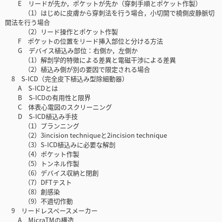
E リードが先か，ポケットが先か（穿刺手順とポケット作製）
（1）はじめに皮膚から穿刺法を行う場合，小切開で橈側皮静脈切
開法を行う場合
（2）リード操作とポケット作製
F ポケットの位置をリード挿入部位と分ける方法
G デバイス植込み部位：右側か，左側か
（1）解剖学的特徴による差異と電磁干渉による差異
（2）植込み側が別の要因で限定される場合
8 S-ICD（完全皮下植込み型除細動器）
A S-ICDとは
B S-ICDの有用性と限界
C 体表心電図のスクリーニング
D S-ICD植込み手技
（1）プランニング
（2）3incision techniqueと2incision technique
（3）S-ICD植込みに必要な解剖
（4）ポケット作製
（5）トンネル作製
（6）デバイス収納と閉創
（7）DFTテスト
（8）創感染
（9）不適切作動
9 リードレスペースメーカー
A MicraTMの構造