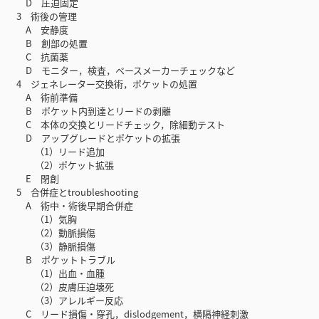
D 圧迫固定
3 術後の管理
A 安静度
B 創部の処置
C 抗菌薬
D モニター，検査，ペースメーカーチェックなど
4 ジェネレーター交換術，ポケットの処置
A 術前準備
B ポケット内到達とリードの剥離
C 本体の交換とリードチェック，除細動テスト
D アップグレードとポケットの拡張
（1）リード追加
（2）ポケット拡張
E 閉創
5 合併症とtroubleshooting
A 術中・術後早期合併症
（1）気胸
（2）動脈損傷
（3）静脈損傷
B ポケットトラブル
（1）出血・血腫
（2）皮膚圧迫壊死
（3）アレルギー反応
C リード損傷・穿孔，dislodgement，横隔神経刺激