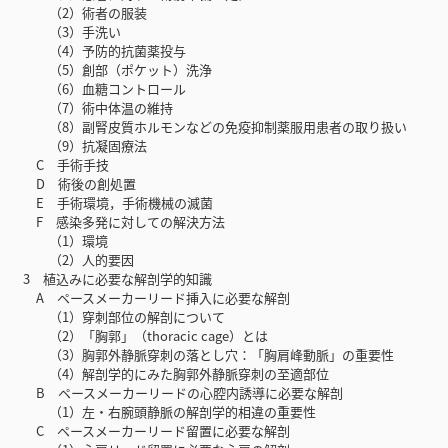
（2）術者の服装
（3）手洗い
（4）予防的抗菌薬投与
（5）創部（ポケット）洗浄
（6）血糖コントロール
（7）術中体温の維持
（8）副腎皮質ホルモンなどの免疫抑制薬服用患者の取り扱い
（9）抗凝固療法
C 手術手技
D 術後の創処置
E 手術環境，手術機械の滅菌
F 感染多発に対しての解決方法
（1）環境
（2）人的要因
3 植込みに必要な解剖学的知識
A ペースメーカーリード挿入に必要な解剖
（1）穿刺部位の解剖について
（2）「胸郭」（thoracic cage）とは
（3）胸郭外静脈穿刺の落とし穴：「胸肩峰動脈」の重要性
（4）解剖学的にみた胸郭外静脈穿刺の至適部位
B ペースメーカーリードの心腔内誘導に必要な解剖
（1）左・右腕頭静脈の解剖学的相違の重要性
C ペースメーカーリード留置に必要な解剖