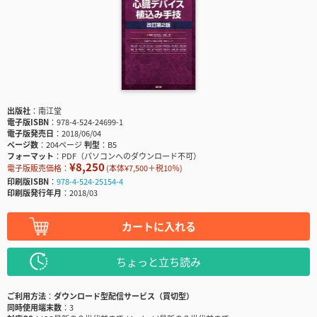
出版社
南江堂
電子版ISBN
978-4-524-24699-1
電子版発売日
2018/06/04
ページ数
204ページ
判型
B5
フォーマット
PDF（パソコンへのダウンロード不可）
¥8,250
電子版販売価格：
(本体¥7,500＋税10％)
印刷版ISBN
978-4-524-25154-4
印刷版発行年月
2018/03
カートに入れる
ちょっと立ち読み
ご利用方法
ダウンロード型配信サービス（買切型）
同時使用端末数
3