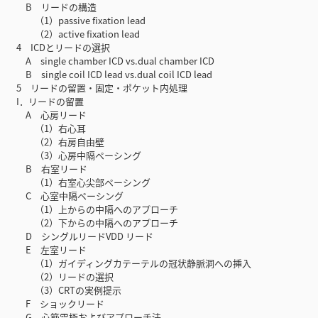
B リードの構造
（1）passive fixation lead
（2）active fixation lead
4 ICDとリードの選択
A single chamber ICD vs.dual chamber ICD
B single coil ICD lead vs.dual coil ICD lead
5 リードの留置・固定・ポケット内処理
I．リードの留置
A 心房リード
（1）右心耳
（2）右房自由壁
（3）心房中隔ペーシング
B 右室リード
（1）右室心尖部ペーシング
C 心室中隔ペーシング
（1）上からの中隔へのアプローチ
（2）下からの中隔へのアプローチ
D シングルリードVDD リード
E 左室リード
（1）ガイディングカテーテルの冠状静脈洞への挿入
（2）リードの選択
（3）CRTの実例提示
F ショックリード
G 心筋電極およびアプローチ法