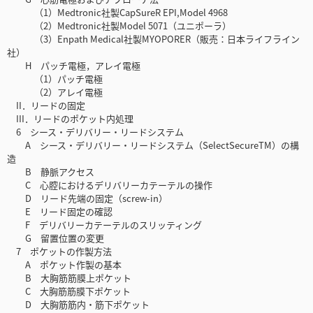
（1）Medtronic社製CapSureR EPI,Model 4968
（2）Medtronic社製Model 5071（ユニポーラ）
（3）Enpath Medical社製MYOPORER（販売：日本ライフライン
社）
H パッチ電極，アレイ電極
（1）パッチ電極
（2）アレイ電極
II．リードの固定
III．リードのポケット内処理
6 シース・デリバリー・リードシステム
A シース・デリバリー・リードシステム（SelectSecureTM）の構
造
B 静脈アクセス
C 心腔におけるデリバリーカテーテルの操作
D リード先端の固定（screw-in）
E リード固定の確認
F デリバリーカテーテルのスリッティング
G 留置位置の変更
7 ポケットの作製方法
A ポケット作製の基本
B 大胸筋筋膜上ポケット
C 大胸筋筋膜下ポケット
D 大胸筋筋内・筋下ポケット