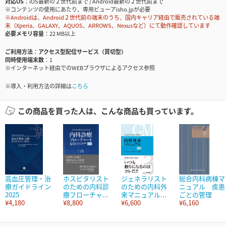
対応OS
iOS最新の２世代前まで / Android最新の２世代前まで
※コンテンツの使用にあたり、専用ビューアisho.jpが必要
※Androidは、Android２世代前の端末のうち、国内キャリア経由で販売されている端
末（Xperia、GALAXY、AQUOS、ARROWS、Nexusなど）にて動作確認しています
必要メモリ容量
22 MB以上
ご利用方法
アクセス型配信サービス（買切型）
同時使用端末数
1
※インターネット経由でのWEBブラウザによるアクセス参照
※導入・利用方法の詳細は
こちら
この商品を買った人は、こんな商品も買っています。
高血圧管理・治
ホスピタリスト
ジェネラリスト
総合内科病棟マ
療ガイドライン
のための内科診
のための内科外
ニュアル 疾患
2025
療フローチャ...
来マニュアル...
ごとの管理
¥4,180
¥8,800
¥6,600
¥6,160