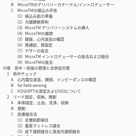
B MicraTMのデリバリーカテーテル/イントロデューサー
C MicraTMの植込み手技
（1）植込み前の準備
（2）大腿静脈穿刺
（3）MicraTM デリバリーシステムの挿入
（4）MicraTMの展開
（5）閾値，心内波高の確認
（6）再捕捉，再固定
（7）テザーの抜去
（8）MicraTM イントロデューサーの抜去および縫合
（9）MicraTMの抜去
III章 術中・術後の管理と合併症対策
1 術中チェック
A 心内電位波高，閾値，インピーダンスの確認
B far field sensing
C ICDのDFTの測定およびULVについて
2 リード固定，収納，閉創
A 本体固定，止血，洗浄，収納
B 閉創
C 皮膚縫合法
（1）全層結節縫合
（2）垂直マットレス縫合
（3）皮下連続縫合と真皮内連続縫合