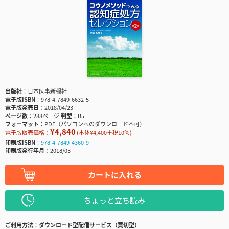
出版社
日本医事新報社
電子版ISBN
978-4-7849-6632-5
電子版発売日
2018/04/23
ページ数
288ページ
判型
B5
フォーマット
PDF（パソコンへのダウンロード不可）
¥4,840
電子版販売価格：
(本体¥4,400＋税10％)
印刷版ISBN
978-4-7849-4360-9
印刷版発行年月
2018/03
カートに入れる
ちょっと立ち読み
ご利用方法
ダウンロード型配信サービス（買切型）