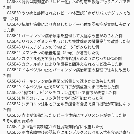
CASE38 混合型認知症の「レビー化」への対応を敏速に行うことができ
た例
CASE39 うつ病と診断されたレビー小体型認知症がリバスチグミンで改
善した例
CASE40 抗精神病薬により衰弱したレビー小体型認知症が胃瘻抜去に至
った例
CASE41 パーキンソン病治療薬を整理して大幅な改善がみられた例
CASE42 リバスチグミンを中心とした複数薬剤の微量投与で改善した例
CASE43 リバスチグミンの“9mgピーク”がみられた例
CASE44 メマンチンの最低用量（5mg）が著効した例
CASE45 カクテル処方で歩行も表情も別人のようになったLPCの例
CASE46 カクテル処方により施設長と間違えられるほど改善した例
CASE47 ドネペジル中止とパーキンソン病治療薬の整理で徐々に改善し
た例
CASE48 パーキンソン病治療薬を減量して速やかに改善した例
CASE49 ドネペジル中止でDBCスコアが満点近くまで改善した例
CASE50 “食欲セット”とシチコリン注射1回で食欲が改善した例
CASE51 頻回のシチコリン注射で歩行が可能になった例
CASE52 シチコリン注射とフェルラ酸含有食品で経口摂取が可能になっ
た例
CASE53 点滴が無効だったレビー小体病にサプリメントが寄与した例
5 その他の認知症
CASE54 脳血管性認知症から軽度認知障害に改善した例
CASE55 脳血管障害後の認知症にルンブルクスルベルス含有食品が寄与