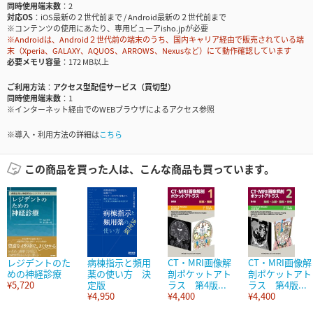
同時使用端末数
2
対応OS
iOS最新の２世代前まで / Android最新の２世代前まで
※コンテンツの使用にあたり、専用ビューアisho.jpが必要
※Androidは、Android２世代前の端末のうち、国内キャリア経由で販売されている端
末（Xperia、GALAXY、AQUOS、ARROWS、Nexusなど）にて動作確認しています
必要メモリ容量
172 MB以上
ご利用方法
アクセス型配信サービス（買切型）
同時使用端末数
1
※インターネット経由でのWEBブラウザによるアクセス参照
※導入・利用方法の詳細は
こちら
この商品を買った人は、こんな商品も買っています。
レジデントのた
病棟指示と頻用
CT・MRI画像解
CT・MRI画像解
めの神経診療
薬の使い方 決
剖ポケットアト
剖ポケットアト
¥5,720
定版
ラス 第4版...
ラス 第4版...
¥4,950
¥4,400
¥4,400