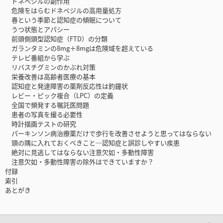
ドネペジルの副作用
危険をはらむドネペジルの高用量処方
春という季節と認知症の傾眠について
うつ状態とアパシー
前頭側頭型認知症（FTD）の分類
ガランタミンの8mg＋8mgは危険域を超えている
テレビ番組から学ぶ
リバスチグミンのかぶれ対策
栄養改善は高齢者医療の基本
認知症と発達障害の薬剤反応性は釣鐘状
レビー・ピック複合（LPC）の定義
全国で頻発する嘱託医問題
患者の写真を撮る必要性
時計描画テストの研究
パーキンソン病治療薬だけで歩行を改善させようと思ってはならない
頭の隅に入れておくべきこと─認知症と誤診しやすい疾患
絶対に見逃してはならない注意欠如・多動性障害
注意欠如・多動性障害の除外はできていますか？
付録
索引
あとがき