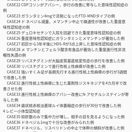
CASE22 CDPコリンがアパシー，歩行の改善に寄与した意味性認知症の
例
CASE23 ガランタミン4mgで活発になったFTD-MNDタイプの例
CASE24 ド ネペジル減量，メマンチン中止で疎通性が改善した重度意
味性認知症の例
CASE25 デュロキセチンで入院を回避できた重度意味性認知症の例
CASE26 重度意味性認知症にガランタミンとメマンチンが著効した例
CASE27 初診から3年半後にHDS-Rが3点上昇した意味性認知症の例
CASE28 メ マンチンとフェルラ酸含有食品が著効した重度進行性非流
暢性失語の例
CASE29 リバスチグミンが大脳皮質基底核変性症の歩行を改善した例
CASE30 リバスチグミンで進行性核上性麻痺が改善した例
CASE31 強いすくみ足が長期先行する進行性核上性麻痺の歩行が3週間
で改善した例
CASE32 進行性核上性麻痺に生じた薬剤性ジスキネジアを4カ月半で改
善させた例
CASE33 進行性核上性麻痺のアパシー改善にN-アセチルシステインが寄
与した例
CASE34 歯状核赤核淡蒼球ルイ体萎縮症の歩行が30分で改善した例
4 レビー小体型認知症
CASE35 抑肝散のみで集中力が増し，相手の目を見るようになった例
CASE36 ドネペジル1mgで十分な改善がみられた例
CASE37 ドネペジル，リスペリドンの中止で体幹の傾斜が改善した例