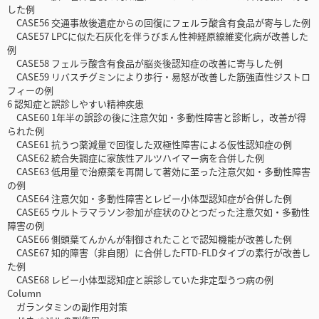
した例
CASE56 交通事故後遺症からの回復にフェルラ酸含有食品が寄与した例
CASE57 LPCに似た石灰化を伴うびまん性神経原線維変化病が改善した
例
CASE58 フェルラ酸含有食品が脳炎後認知症の改善に寄与した例
CASE59 リバスチグミンにより歩行・易怒が改善した筋強直性ジストロ
フィーの例
6 認知症と誤診しやすい精神疾患
CASE60 1年半の誤診の後に注意欠如・多動性障害と診断し，改善が得
られた例
CASE61 抗うつ薬減量で回復した双極性障害による仮性認知症の例
CASE62 統合失調症に家族性アルツハイマー病を合併した例
CASE63 低用量で治療薬を再開して著効に至った注意欠如・多動性障害
の例
CASE64 注意欠如・多動性障害とレビー小体型認知症が合併した例
CASE65 ウルトラマラソン参加が症状のひとつだった注意欠如・多動性
障害の例
CASE66 側頭葉てんかんが制御されたことで認知機能が改善した例
CASE67 知的障害（非自閉）に合併したFTD-FLDタイプの素行が改善し
た例
CASE68 レビー小体型認知症と誤診していた非定型うつ病の例
Column
ガランタミンの副作用対策