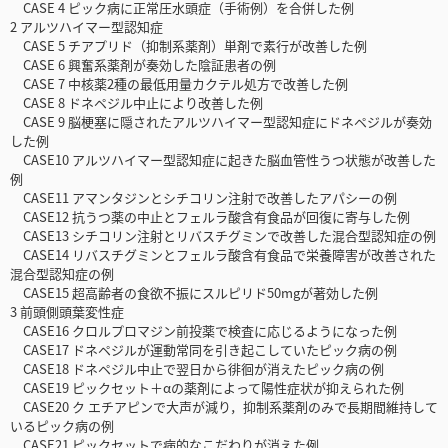
CASE 4 ピック病に正常圧水頭症（手術例）を合併した例
2 アルツハイマー型認知症
CASE 5 チアプリド（抑制系薬剤）単剤で素行が改善した例
CASE 6 興奮系薬剤が奏効した陰証患者の例
CASE 7 中核薬2種の最低用量カクテル処方で改善した例
CASE 8 ドネペジル中止により改善した例
CASE 9 脳梗塞に隠されたアルツハイマー型認知症にドネペジルが奏効
した例
CASE10 アルツハイマー型認知症に起きた脳血管性うつ状態が改善した
例
CASE11 アマンタジンとシチコリン注射で改善したアパシーの例
CASE12 抗うつ薬の中止とフェルラ酸含有食品が回復に寄与した例
CASE13 シチコリン注射とリバスチグミンで改善した混合型認知症の例
CASE14 リバスチグミンとフェルラ酸含有食品で栄養障害が改善された
混合型認知症の例
CASE15 超高齢者の食欲不振にスルピリド50mgが著効した例
3 前頭側頭葉変性症
CASE16 クロルプロマジン前投薬で検査に応じるようになった例
CASE17 ドネペジルが運動常同を引き起こしていたピック病の例
CASE18 ドネペジル中止で翌日から徘徊が消えたピック病の例
CASE19 ピックセット＋αの薬剤によって陽性症状が抑えられた例
CASE20 ク エチアピンで大声が減り，抑制系薬剤のみで長期間維持して
いるピック病の例
CASE21 ピックセットで病的なこだわりが消えた例