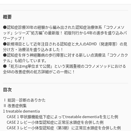
概要
●認知症診療30年の経験から編み出された認知症治療体系「コウノメソ
ッド」シリーズ“処方編”の最新版！ 初版刊行から4年の進歩を盛り込みパ
ワーアップ！
●新規項目として近年注目される認知症と大人のADHD（発達障害）の見
分け方・治療法を盛り込みました！
●認知症を伴う神経難病の歩行障害に対する新しい点滴療法「コウノカク
テル」も紹介しています。
●「処方はmg単位まで公開」という実践重視のコウノメソッドにおける
全68の改善症例の処方詳細がこの一冊に！
目次
Ⅰ 総説─診断のありかた
Ⅱ 改善症例集
1 treatable dementia
CASE 1 甲状腺機能低下症によってtreatable dementiaを生じた例
CASE 2 レビー小体型認知症に正常圧水頭症を合併した例
CASE 3 レビー小体型認知症（第3期）に正常圧水頭症を合併した例