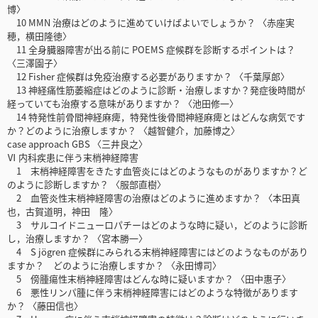
博〉
10 MMN 治療はどのように進めていけばよいでしょうか？ 〈赤座実
穂，横田隆徳〉
11 全身臓器障害が出る前に POEMS 症候群を診断するポイントは？
〈三澤園子〉
12 Fisher 症候群は免疫治療する必要がありますか？ 〈千葉厚郎〉
13 神経痛性筋萎縮症はどのように診断・治療しますか？発症後時間が
経っていても治療する意味がありますか？ 〈池田修一〉
14 特発性前骨間神経麻痺，特発性後骨間神経麻痺とはどんな病気です
か？どのように治療しますか？ 〈越智健介，加藤博之〉
case approach GBS 〈三井良之〉
Ⅵ 内科疾患に伴う末梢神経障害
1 末梢神経障害をきたす血管炎にはどのようなものがありますか？ど
のように診断しますか？ 〈服部直樹〉
2 血管炎性末梢神経障害の治療はどのように進めますか？ 〈本田真
也，古賀道明，神田 隆〉
3 サルコイドニューロパチーはどのような時に疑い，どのように診断
し，治療しますか？ 〈宮本勝一〉
4 S jögren 症候群にみられる末梢神経障害にはどのようなものがあり
ますか？ どのように治療しますか？ 〈永田博司〉
5 傍腫瘍性末梢神経障害はどんな時に疑いますか？ 〈田中惠子〉
6 悪性リンパ腫に伴う末梢神経障害にはどのような特徴があります
か？ 〈藤田信也〉