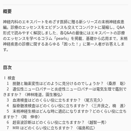
概要
神経内科のエキスパートをめざす医師に贈る新シリーズの末梢神経疾患
編。診療のエッセンスをエビデンスも交えてコンパクトに凝縮し，Q&A
形式で読みやすく解説しました．各Q&Aの最後にはエキスパートの診療
のエッセンスを学べるコラム「pearls」を掲載．基礎から応用まで，末梢
神経疾患の診療に関するあらゆる「困った！」に第一人者がお答えしま
す。
目次
Ⅰ 検査
1 脱髄と軸索変性はどのように見分けるのでしょうか？ 〈桑原 聡〉
2 遺伝性ニューロパチーと炎症性ニューロパチーは電気生理で鑑別で
きますか？ 〈神林隆道，園生雅弘〉
3 血液検査はどのくらい役に立ちますか？ 〈尾方克久〉
4 脳脊髄液検査はどのくらい役に立ちますか？ 〈三井良之，楠 進〉
5 末梢神経生検はどんな時に適応になりますか？どのくらい役に立ち
ますか？ 〈岡 伸幸〉
6 超音波診断はどのくらい役に立ちますか？ 〈越智一秀〉
7 MRI はどのくらい役に立ちますか？ 〈福島和広〉