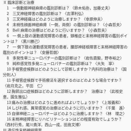
Ⅱ 臨床診断と治療
1 一側動眼神経麻痺の鑑別診断は？ 〈鈴木佑弥，加藤丈夫〉
2 三叉神経障害の鑑別診断は？ 〈吉澤利弘〉
3 三叉神経痛はどのように治療しますか？ 〈幸原伸夫〉
4 末梢性顔面神経麻痺（一側，両側）の鑑別診断は？ 〈小森哲夫〉
5 Bell 麻痺の治療はどのように行いますか？ 〈小森哲夫〉
6 一 側上肢の運動感覚障害の患者，頸椎症と末梢神経障害の鑑別ポイ
ントは？ 〈黒川勝己〉
7 一 側下肢の運動感覚障害の患者，腰部神経根障害と末梢神経障害の
鑑別のポイントは？ 〈安藤哲朗〉
8 多発性単ニューロパチーの鑑別診断は？ 〈岩佐直毅，野寺裕之〉
9 純粋感覚性多発ニューロパチーの鑑別診断は？ 〈大矢 寧〉
10 手根管症候群はどのようにして診断しますか？内科的治療は？ 〈国
分則人〉
11 手根管症候群で手術療法を選択するのはどのような場合ですか？
〈岩月克之，平田 仁〉
12 胸郭出口症候群はどのように診断しますか？ 治療は？ 〈此枝史
恵，園生雅弘〉
13 痛みの治療はどのように進めればよいでしょうか？ 〈上坂義和〉
14 しびれ感，異常感覚の治療はどのように行いますか？ 〈千葉 進〉
15 自律神経ニューロパチーはどのように治療しますか？ 〈林 理之〉
16 末梢神経障害にリハビリテーションはどの程度有効でしょうか？
〈西村行秀，尾川貴洋，西山一成，田島文博〉
Ⅲ 遺伝性末梢神経障害