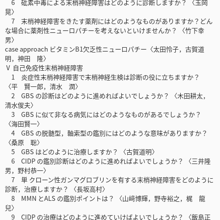
6 砒素中毒による末梢神経障害はどのように診断しますか？ 〈玉岡
晃〉
7 末梢神経障害をきたす薬剤にはどのようなものがありますか？どん
な場合に薬剤性ニューロパチーを考えないといけませんか？ 〈竹下幸
男〉
case approach ビタミンB1欠乏性ニューロパチー〈太田怜子，古賀道
明，神田 隆〉
Ⅴ 自己免疫性末梢神経障害
1 炎症性末梢神経障害で末梢神経生検は診断の役に立ちますか？
〈平 賢一郎，清水 潤〉
2 GBS の診断はどのように進めればよいでしょうか？ 〈木田耕太，
清水俊夫〉
3 GBS に似て非なる病気にはどのようなものがあるでしょうか？
〈海田賢一〉
4 GBS の脱髄型，軸索型の鑑別にはどのような意味がありますか？
〈桑原 聡〉
5 GBS はどのように治療しますか？ 〈古賀道明〉
6 CIDP の鑑別診断はどのように進めればよいでしょうか？ 〈三井隆
男，野村恭一〉
7 単 クローン性ガンマグロブリンを有する末梢神経障害をどのように
診断，治療しますか？ 〈長坂高村〉
8 MMN とALS の鑑別ポイントは？ 〈山﨑博輝，野寺裕之，梶 龍
兒〉
9 CIDP の治療はどのように進めていけばよいでしょうか？ 〈飯島正