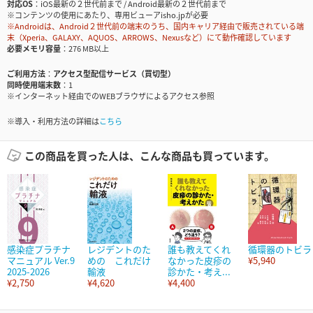
対応OS
iOS最新の２世代前まで / Android最新の２世代前まで
※コンテンツの使用にあたり、専用ビューアisho.jpが必要
※Androidは、Android２世代前の端末のうち、国内キャリア経由で販売されている端
末（Xperia、GALAXY、AQUOS、ARROWS、Nexusなど）にて動作確認しています
必要メモリ容量
276 MB以上
ご利用方法
アクセス型配信サービス（買切型）
同時使用端末数
1
※インターネット経由でのWEBブラウザによるアクセス参照
※導入・利用方法の詳細は
こちら
この商品を買った人は、こんな商品も買っています。
感染症プラチナ
レジデントのた
誰も教えてくれ
循環器のトビラ
マニュアル Ver.9
めの これだけ
なかった皮疹の
¥5,940
2025-2026
輸液
診かた・考え...
¥2,750
¥4,620
¥4,400