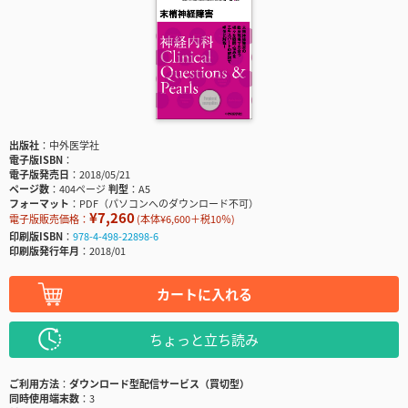
出版社
中外医学社
電子版ISBN
電子版発売日
2018/05/21
ページ数
404ページ
判型
A5
フォーマット
PDF（パソコンへのダウンロード不可）
¥7,260
電子版販売価格：
(本体¥6,600＋税10％)
印刷版ISBN
978-4-498-22898-6
印刷版発行年月
2018/01
カートに入れる
ちょっと立ち読み
ご利用方法
ダウンロード型配信サービス（買切型）
同時使用端末数
3