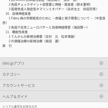
2 免疫チェックポイント阻害薬と神経・筋疾患〈鈴木重明〉
3 孤発性成人発症型ネマリンミオパチー〈永井太士 砂田芳秀〉
10．自律神経疾患
1 Fabry 病の早期発見のために ―疼痛と発汗障害について―〈中里良
彦〉
2 免疫介在性ニューロパチーと自律神経障害〈海田賢一〉
11．機能性疾患
1 てんかんの新規治療薬〈吉村 元 松本理器〉
2 片頭痛治療の新規治療〈柴田 護〉
索 引
isho.jpアプリ
カテゴリー
アカウントサービス
ヘルプ＆ガイド
シリアル番号をお持ちの方