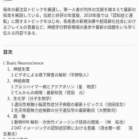
毎年の最注目トピックを厳選し，第一人者が内外の文献を踏まえて最新の
知見を解説している，伝統と好評の年度版．2018年版では「認知症と運
転」に関するトピックをはじめ，各疾患の新規治療や超高齢化社会におけ
るフレイルの意義など，神経学分野各領域の進歩や最新の話題をいち早く
伝える内容である．
目次
I. Basic Neuroscience
1．神経生理
1 ビデオによる嚥下障害の解析〈平野牧人〉
2．神経病理
1 アルツハイマー病とアクアポリン〈星 明彦〉
2 てんかんの病理：最新知見〈宮田 元〉
3．生化学（分子生物学）
1 遺伝性脊髄小脳変性症分子病態の最新トピックス〈池田佳生〉
2 先天性筋無力症候群の分子遺伝学の最新動向〈大野欽司〉
4．画 像
1 動物MRI 解析―次世代イメージング技術の開発―〈林 拓也〉
2 DAT イメージングの認知症診断における意義 〈清水聰一郎 羽
生春夫〉