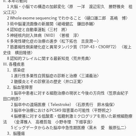
II. 本年の動向
1 大脳・小脳での構造の加齢変化〈原 一洋 渡辺宏久 勝野雅央 祖
父江元〉
2 Whole exome sequencing でわかること 〈樋口雄二郎 髙嶋 博〉
3 術中脳灌流画像の新展開〈嵯峨健広 鎌田恭輔〉
4 認知症と自動車運転〈三村 將〉
5 神経核内封入体病（NIID）〈曽根 淳〉
6 多発性硬化症の治療の進歩〈松下拓也 吉良潤一〉
7 筋萎縮性側索硬化症と異常タンパク質（TDP-43・C9ORF72） 〈坂上
史佳 横田隆徳〉
8 認知的フレイルに関する最新知見〈荒井秀典〉
III. 各種疾患
1．感染症
1 進行性多巣性白質脳症の診断と治療〈三浦義治〉
2 髄膜炎とその診察法の歴史〈井口正寛〉
2．脳血管障害
1 脳卒中患者に対する細胞治療の現状と今後の方向性〈笠原由紀子
田口明彦〉
2 脳卒中の遠隔医療（ Telestroke）〈石原秀行 鈴木倫保〉
3 脳卒中治療におけるPCSK9 阻害薬の可能性〈平野照之〉
4 脳梗塞に対する低酸素・低糖刺激ミクログリアを用いた新規細胞療
法 〈金澤雅人 高橋哲哉 小野寺理 下畑享良〉
5 ビッグデータからみた脳卒中急性期医療〈黒木 愛 飯原弘二〉
3．脳腫瘍