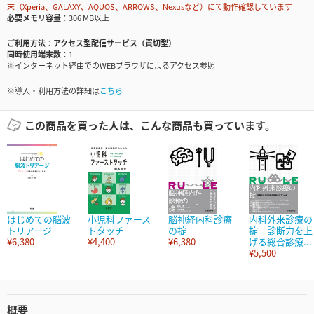
末（Xperia、GALAXY、AQUOS、ARROWS、Nexusなど）にて動作確認しています
必要メモリ容量
306 MB以上
ご利用方法
アクセス型配信サービス（買切型）
同時使用端末数
1
※インターネット経由でのWEBブラウザによるアクセス参照
※導入・利用方法の詳細は
こちら
この商品を買った人は、こんな商品も買っています。
はじめての脳波
小児科ファース
脳神経内科診療
内科外来診療の
トリアージ
トタッチ
の掟
掟 診断力を上
¥6,380
¥4,400
¥6,380
げる総合診療...
¥5,500
概要