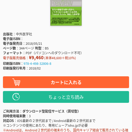
出版社
中外医学社
電子版ISBN
電子版発売日
2018/05/21
ページ数
344ページ
判型
B5
フォーマット
PDF（パソコンへのダウンロード不可）
¥9,460
電子版販売価格：
(本体¥8,600＋税10％)
印刷版ISBN
978-4-498-32806-8
印刷版発行年月
2018/02
カートに入れる
ちょっと立ち読み
ご利用方法
ダウンロード型配信サービス（買切型）
同時使用端末数
3
対応OS
iOS最新の２世代前まで / Android最新の２世代前まで
※コンテンツの使用にあたり、専用ビューアisho.jpが必要
※Androidは、Android２世代前の端末のうち、国内キャリア経由で販売されている端