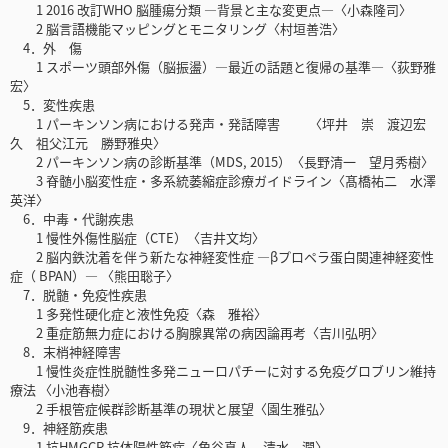
1 2016 改訂WHO 脳腫瘍分類 ―背景と主な変更点―〈小森隆司〉
2 脳言語機能マッピングとモニタリング〈村垣善浩〉
4．外 傷
1 スポーツ頭部外傷（脳振盪）―最近の話題と復帰の基準―〈荻野雅
宏〉
5．変性疾患
1 パーキンソン病における発声・発話障害 〈坪井 崇 渡辺宏
久 祖父江元 勝野雅央〉
2 パーキンソン病の診断基準（MDS, 2015）〈長野清一 望月秀樹〉
3 脊髄小脳変性症・多系統萎縮症診療ガイドライン〈髙橋祐二 水澤
英洋〉
6．中毒・代謝疾患
1 慢性外傷性脳症（CTE）〈吉井文均〉
2 脳内鉄沈着を伴う新たな神経変性症 ―βプロペラ蛋白関連神経変性
症（ BPAN）― 〈熊田聡子〉
7．脱髄・免疫性疾患
1 多発性硬化症と液性免疫〈森 雅裕〉
2 重症筋無力症における胸腺異常の病因論再考〈吉川弘明〉
8．末梢神経障害
1 慢性炎症性脱髄性多発ニューロパチーに対する免疫グロブリン維持
療法 〈小池春樹〉
2 手根管症候群診断基準の現状と展望〈園生雅弘〉
9．神経筋疾患
1 抗HMGCR 抗体陽性筋症〈⻆谷真人 清水 潤〉