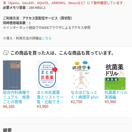
末（Xperia、GALAXY、AQUOS、ARROWS、Nexusなど）にて動作確認しています
必要メモリ容量
286 MB以上
ご利用方法
アクセス型配信サービス（買切型）
同時使用端末数
1
※インターネット経由でのWEBブラウザによるアクセス参照
※導入・利用方法の詳細は
こちら
この商品を買った人は、こんな商品も買っています。
総合内科病棟マ
まとめ抗菌薬
なるほどなっと
抗菌薬ドリル
ニュアル 疾患
表とリストで一
く！病理学 plus
実践編
ごとの管理
覧・比較でき...
¥2,750
¥3,960
¥6,160
¥3,960
概要