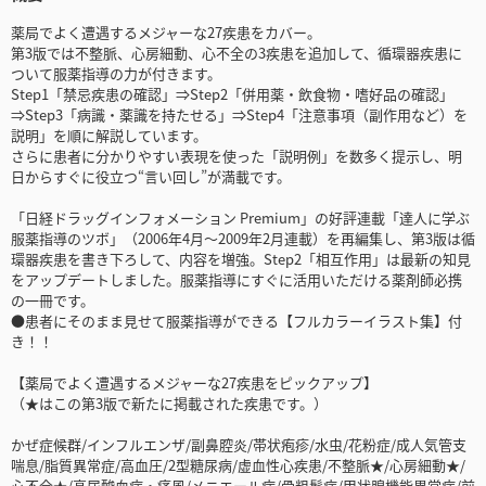
薬局でよく遭遇するメジャーな27疾患をカバー。
第3版では不整脈、心房細動、心不全の3疾患を追加して、循環器疾患に
ついて服薬指導の力が付きます。
Step1「禁忌疾患の確認」⇒Step2「併用薬・飲食物・嗜好品の確認」
⇒Step3「病識・薬識を持たせる」⇒Step4「注意事項（副作用など）を
説明」を順に解説しています。
さらに患者に分かりやすい表現を使った「説明例」を数多く提示し、明
日からすぐに役立つ“言い回し”が満載です。
「日経ドラッグインフォメーション Premium」の好評連載「達人に学ぶ
服薬指導のツボ」（2006年4月～2009年2月連載）を再編集し、第3版は循
環器疾患を書き下ろして、内容を増強。Step2「相互作用」は最新の知見
をアップデートしました。服薬指導にすぐに活用いただける薬剤師必携
の一冊です。
●患者にそのまま見せて服薬指導ができる【フルカラーイラスト集】付
き！！
【薬局でよく遭遇するメジャーな27疾患をピックアップ】
（★はこの第3版で新たに掲載された疾患です。）
かぜ症候群/インフルエンザ/副鼻腔炎/帯状疱疹/水虫/花粉症/成人気管支
喘息/脂質異常症/高血圧/2型糖尿病/虚血性心疾患/不整脈★/心房細動★/
心不全★/高尿酸血症・痛風/メニエール病/骨粗鬆症/甲状腺機能異常症/前