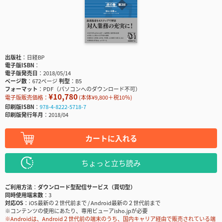
出版社
日経BP
電子版ISBN
電子版発売日
2018/05/14
ページ数
672ページ
判型
B5
フォーマット
PDF（パソコンへのダウンロード不可）
¥10,780
電子版販売価格：
(本体¥9,800＋税10％)
印刷版ISBN
978-4-8222-5718-7
印刷版発行年月
2018/04
カートに入れる
ちょっと立ち読み
ご利用方法
ダウンロード型配信サービス（買切型）
同時使用端末数
3
対応OS
iOS最新の２世代前まで / Android最新の２世代前まで
※コンテンツの使用にあたり、専用ビューアisho.jpが必要
※Androidは、Android２世代前の端末のうち、国内キャリア経由で販売されている端