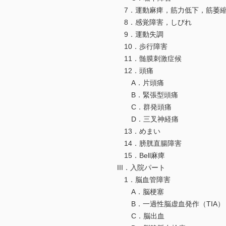
7．運動麻痺，筋力低下，筋萎
8．感覚障害，しびれ
9．運動失調
10．歩行障害
11．髄膜刺激症候
12．頭痛
A．片頭痛
B．緊張型頭痛
C．群発頭痛
D．三叉神経痛
13．めまい
14．膀胱直腸障害
15．Bell麻痺
III．入院パート
1．脳血管障害
A．脳梗塞
B．一過性脳虚血発作（TIA）
C．脳出血