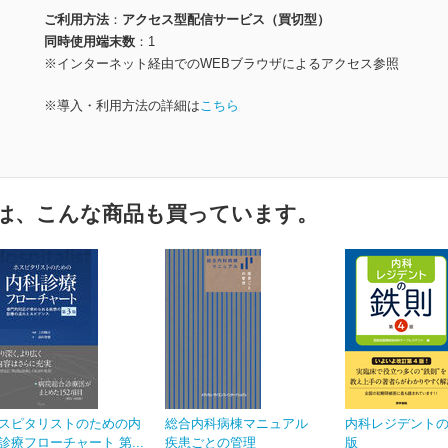
ご利用方法
アクセス型配信サービス（買切型）
同時使用端末数
1
※インターネット経由でのWEBブラウザによるアクセス参照
※導入・利用方法の詳細は
こちら
は、こんな商品も買っています。
スピタリストのための内
総合内科病棟マニュアル
内科レジデントの
診療フローチャート 第...
疾患ごとの管理
版