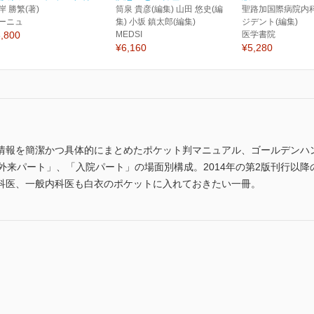
岸 勝繁(著)
筒泉 貴彦(編集) 山田 悠史(編
聖路加国際病院内
ーニュ
集) 小坂 鎮太郎(編集)
ジデント(編集)
,800
MEDSI
医学書院
¥6,160
¥5,280
情報を簡潔かつ具体的にまとめたポケット判マニュアル、ゴールデンハ
」、「外来パート」、「入院パート」の場面別構成。2014年の第2版刊行
科医、一般内科医も白衣のポケットに入れておきたい一冊。