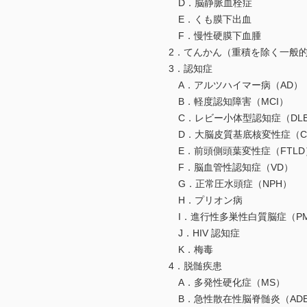
D．脳静脈血栓症
E．くも膜下出血
F．慢性硬膜下血腫
2．てんかん（重積を除く一般
3．認知症
A．アルツハイマー病（AD）
B．軽度認知障害（MCI）
C．レビー小体型認知症（DL
D．大脳皮質基底核変性症（C
E．前頭側頭葉変性症（FTLD
F．脳血管性認知症（VD）
G．正常圧水頭症（NPH）
H．プリオン病
I．進行性多巣性白質脳症（PM
J．HIV 認知症
K．梅毒
4．脱髄疾患
A．多発性硬化症（MS）
B．急性散在性脳脊髄炎（AD