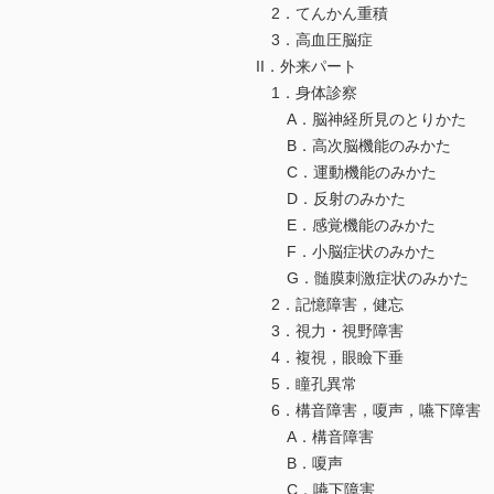
2．てんかん重積
3．高血圧脳症
II．外来パート
1．身体診察
A．脳神経所見のとりかた
B．高次脳機能のみかた
C．運動機能のみかた
D．反射のみかた
E．感覚機能のみかた
F．小脳症状のみかた
G．髄膜刺激症状のみかた
2．記憶障害，健忘
3．視力・視野障害
4．複視，眼瞼下垂
5．瞳孔異常
6．構音障害，嗄声，嚥下障害
A．構音障害
B．嗄声
C．嚥下障害