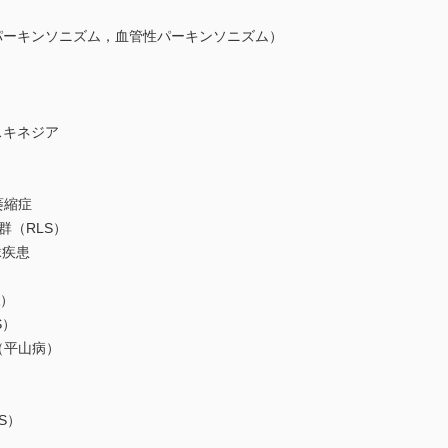
ーキンソニズム，血管性パーキンソニズム）
キネジア
萎縮症
（RLS）
縁疾患
）
S）
平山病）
BS）