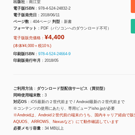
出版社
南江堂
電子版ISBN
978-4-524-24832-2
電子版発売日
2018/06/11
ページ数
404ページ
判型
新書
フォーマット
PDF（パソコンへのダウンロード不可）
¥4,400
電子版販売価格：
(本体¥4,000＋税10％)
印刷版ISBN
978-4-524-24664-9
印刷版発行年月
2018/05
ご利用方法
ダウンロード型配信サービス（買切型）
同時使用端末数
3
対応OS
iOS最新の２世代前まで / Android最新の２世代前まで
※コンテンツの使用にあたり、専用ビューアisho.jpが必要
※Androidは、Android２世代前の端末のうち、国内キャリア経由で販
AQUOS、ARROWS、Nexusなど）にて動作確認しています
必要メモリ容量
34 MB以上