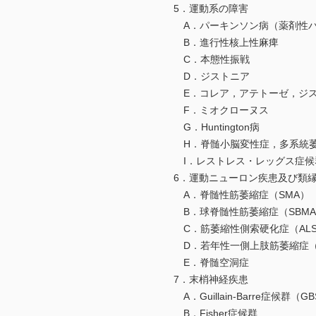
5．運動系の障害
A．パーキンソン病（薬剤性パ
B．進行性核上性麻痺
C．本態性振戦
D．ジストニア
E．コレア，アテトーゼ，ジス
F．ミオクローヌス
G．Huntington病
H．脊髄小脳変性症，多系統
I．レストレス・レッグス症候群
6．運動ニューロン疾患及び類
A．脊髄性筋萎縮症（SMA）
B．球脊髄性筋萎縮症（SBMA
C．筋萎縮性側索硬化症（AL
D．若年性一側上肢筋萎縮症（
E．脊髄空洞症
7．末梢神経疾患
A．Guillain-Barre症候群（G
B．Fisher症候群