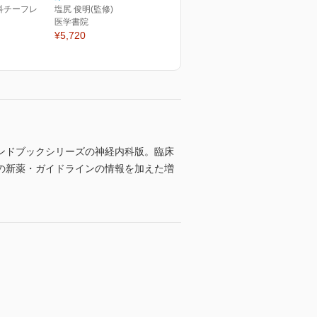
科チーフレ
塩尻 俊明(監修)
医学書院
¥5,720
ンドブックシリーズの神経内科版。臨床
以降の新薬・ガイドラインの情報を加えた増