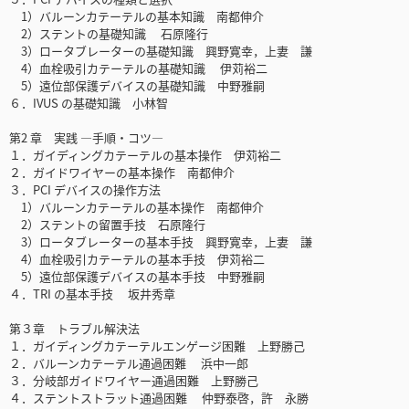
1）バルーンカテーテルの基本知識 南都伸介
2）ステントの基礎知識 石原隆行
3）ロータブレーターの基礎知識 興野寛幸，上妻 謙
4）血栓吸引カテーテルの基礎知識 伊苅裕二
5）遠位部保護デバイスの基礎知識 中野雅嗣
６．IVUS の基礎知識 小林智
第2 章 実践 ―手順・コツ―
１．ガイディングカテーテルの基本操作 伊苅裕二
２．ガイドワイヤーの基本操作 南都伸介
３．PCI デバイスの操作方法
1）バルーンカテーテルの基本操作 南都伸介
2）ステントの留置手技 石原隆行
3）ロータブレーターの基本手技 興野寛幸，上妻 謙
4）血栓吸引カテーテルの基本手技 伊苅裕二
5）遠位部保護デバイスの基本手技 中野雅嗣
４．TRI の基本手技 坂井秀章
第３章 トラブル解決法
１．ガイディングカテーテルエンゲージ困難 上野勝己
２．バルーンカテーテル通過困難 浜中一郎
３．分岐部ガイドワイヤー通過困難 上野勝己
４．ステントストラット通過困難 仲野泰啓，許 永勝