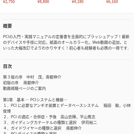
¥2,750
¥8,800
¥4,180
¥6,160
概要
PCIの入門・実践マニュアルの定番書を全面的にブラッシュアップ！最新
のデバイスや手技に対応，紙面のオールカラー化，Web動画の追加，と
いった大幅改訂でよりわかりやすく！初心者も経験者も必携の一冊です．
目次
第３版の序 中村 茂，南都伸介
初版の序 南都伸介
動画視聴ページのご案内
第1章 基本 ― PCIシステムと機器―
１．PCI に必要なアンギオ装置とデータベースシステム 稲田 毅，小林
俊博
２．PCI の適応・合併症・予後 高山忠輝，平山篤志
３．ガイディングカテーテルの種類と選択 伊苅裕二
４．ガイドワイヤーの種類と選択 南都伸介
５．PCI デバイスの種類と選択