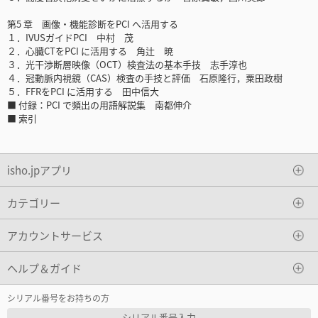
第5 章 画像・機能診断をPCI へ活用する
１．IVUSガイドPCI 中村 茂
２．心臓CTをPCI に活用する 角辻 暁
３．光干渉断層映像（OCT）検査法の基本手技 志手淳也
４．冠動脈内視鏡（CAS）検査の手技と評価 石原隆行，粟田政樹
５．FFRをPCI に活用する 田中信大
■ 付録：PCI で頻出の用語解説集 南都伸介
■ 索引
isho.jpアプリ
カテゴリー
アカウントサービス
ヘルプ＆ガイド
シリアル番号をお持ちの方
シリアル番号入力