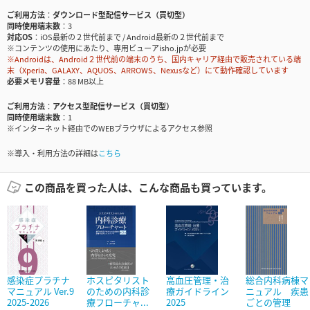
ご利用方法
ダウンロード型配信サービス（買切型）
同時使用端末数
3
対応OS
iOS最新の２世代前まで / Android最新の２世代前まで
※コンテンツの使用にあたり、専用ビューアisho.jpが必要
※Androidは、Android２世代前の端末のうち、国内キャリア経由で販売されている端
末（Xperia、GALAXY、AQUOS、ARROWS、Nexusなど）にて動作確認しています
必要メモリ容量
88 MB以上
ご利用方法
アクセス型配信サービス（買切型）
同時使用端末数
1
※インターネット経由でのWEBブラウザによるアクセス参照
※導入・利用方法の詳細は
こちら
この商品を買った人は、こんな商品も買っています。
感染症プラチナ
ホスピタリスト
高血圧管理・治
総合内科病棟マ
マニュアル Ver.9
のための内科診
療ガイドライン
ニュアル 疾患
2025-2026
療フローチャ...
2025
ごとの管理