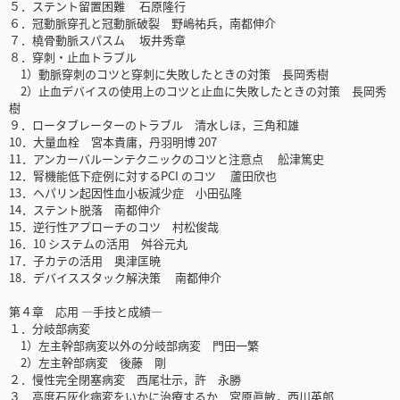
５．ステント留置困難 石原隆行
６．冠動脈穿孔と冠動脈破裂 野嶋祐兵，南都伸介
７．橈骨動脈スパスム 坂井秀章
８．穿刺・止血トラブル
1）動脈穿刺のコツと穿刺に失敗したときの対策 長岡秀樹
2）止血デバイスの使用上のコツと止血に失敗したときの対策 長岡秀
樹
９．ロータブレーターのトラブル 清水しほ，三角和雄
10．大量血栓 宮本貴庸，丹羽明博 207
11．アンカーバルーンテクニックのコツと注意点 舩津篤史
12．腎機能低下症例に対するPCI のコツ 蘆田欣也
13．ヘパリン起因性血小板減少症 小田弘隆
14．ステント脱落 南都伸介
15．逆行性アプローチのコツ 村松俊哉
16．10 システムの活用 舛谷元丸
17．子カテの活用 奥津匡暁
18．デバイススタック解決策 南都伸介
第４章 応用 ―手技と成績―
１．分岐部病変
1）左主幹部病変以外の分岐部病変 門田一繁
2）左主幹部病変 後藤 剛
２．慢性完全閉塞病変 西尾壮示，許 永勝
３．高度石灰化病変をいかに治療するか 宮原眞敏，西川英郎