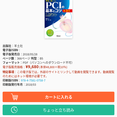
出版社
羊土社
電子版ISBN
電子版発売日
2018/05/28
ページ数
366ページ
判型
B5
フォーマット
PDF（パソコンへのダウンロード不可）
¥9,680
電子版販売価格：
(本体¥8,800＋税10％)
特記事項
この電子版では，外部のサイトとリンクして動画を閲覧できます。動画閲覧
のためにはネット環境が必要です。
印刷版ISBN
978-4-7581-0758-7
印刷版発行年月
2018/03
カートに入れる
ちょっと立ち読み