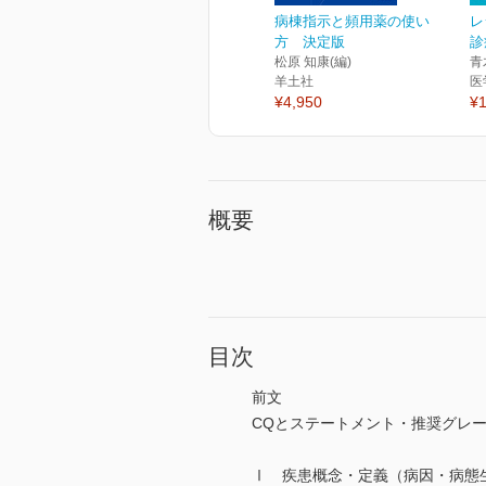
病棟指示と頻用薬の使い
レ
方 決定版
診
松原 知康(編)
青
羊土社
医
¥4,950
¥1
概要
目次
前文
CQとステートメント・推奨グレ
Ⅰ 疾患概念・定義（病因・病態