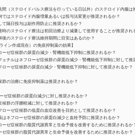
法間（ステロイドパルス療法を行っている日以外）のステロイド内服は
例ではステロイド内服増量あるいは投与法変更が推奨されるか？
して隔日投与は副作用防止に推奨されるか？
発時のステロイド療法は初回治療より減量して使用することが推奨され
解後のステロイド療法維持期間に目安はあるのか？
ドライン作成現在）の免疫抑制薬の効果】
ローゼ症候群の尿蛋白減少・腎機能低下抑制に推奨されるか？
フェチルはネフローゼ症候群の尿蛋白減少・腎機能低下抑制に対して推
フローゼ症候群の尿蛋白減少・腎機能低下抑制に対して推奨されるか？
候群の治療に免疫抑制薬は推奨されるか？
ローゼ症候群の尿蛋白減少に対し推奨されるか？
症候群の浮腫軽減に対して推奨されるか？
フローゼ症候群の低蛋白血症改善を目的として推奨されるか？
薬はネフローゼ症候群の尿蛋白減少と血栓予防に推奨されるか？
ローゼ症候群の脂質代謝異常と生命予後を改善するために推奨されるか
ーゼ症候群の脂質代謝異常と生命予後を改善するために推奨されるか？