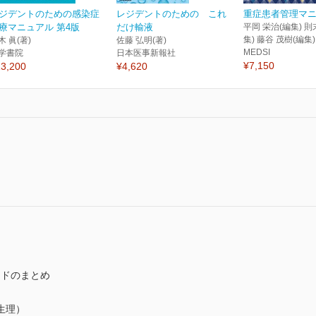
ジデントのための感染症
レジデントのための これ
重症患者管理マ
療マニュアル 第4版
だけ輸液
平岡 栄治(編集) 則
集) 藤谷 茂樹(編集)
木 眞(著)
佐藤 弘明(著)
MEDSI
学書院
日本医事新報社
¥7,150
3,200
¥4,620
ードのまとめ
生理）