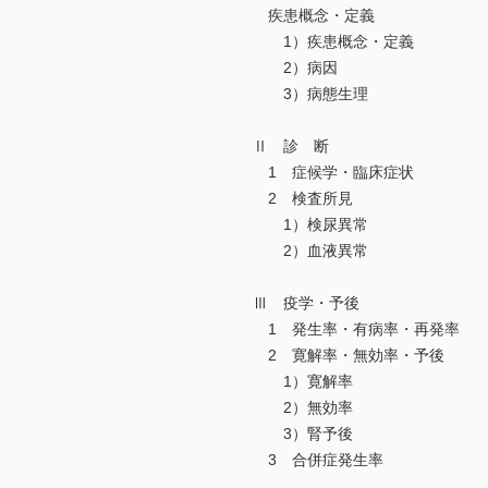
疾患概念・定義
1）疾患概念・定義
2）病因
3）病態生理
Ⅱ 診 断
1 症候学・臨床症状
2 検査所見
1）検尿異常
2）血液異常
Ⅲ 疫学・予後
1 発生率・有病率・再発率
2 寛解率・無効率・予後
1）寛解率
2）無効率
3）腎予後
3 合併症発生率