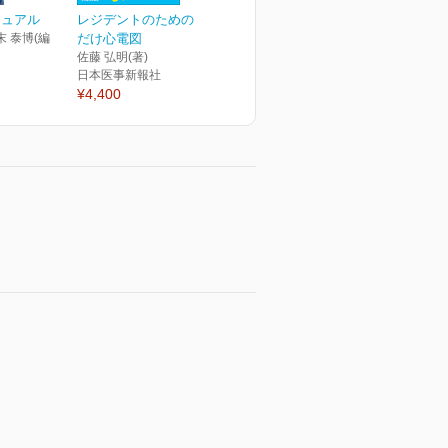
ニュアル
レジデントのための これ
末 泰博(編
だけ心電図
佐藤 弘明(著)
日本医事新報社
¥4,400