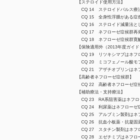
【ステロイド使用方法】
CQ 14 ステロイドパルス療
CQ 15 全身性浮腫がある症
CQ 16 ステロイド減量法と
CQ 17 ネフローゼ症候群再
CQ 18 ネフローゼ症候群寛
【保険適用外（2013年度ガイ
CQ 19 リツキシマブはネフ
CQ 20 ミコフェノール酸モ
CQ 21 アザチオプリンはネ
【高齢者ネフローゼ症候群】
CQ 22 高齢者ネフローゼ症
【補助療法・支持療法】
CQ 23 RA系阻害薬はネフ
CQ 24 利尿薬はネフローゼ
CQ 25 アルブミン製剤はネ
CQ 26 抗血小板薬・抗凝固
CQ 27 スタチン製剤はネフ
CQ 28 エゼチミブはネフロ