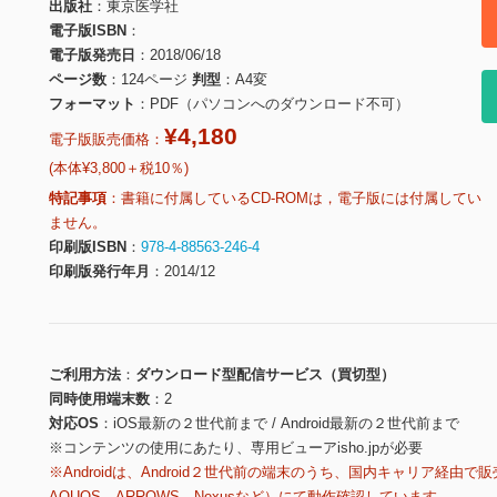
出版社
東京医学社
電子版ISBN
電子版発売日
2018/06/18
ページ数
124ページ
判型
A4変
フォーマット
PDF（パソコンへのダウンロード不可）
¥4,180
電子版販売価格：
(本体¥3,800＋税10％)
特記事項
書籍に付属しているCD-ROMは，電子版には付属してい
ません。
印刷版ISBN
978-4-88563-246-4
印刷版発行年月
2014/12
ご利用方法
ダウンロード型配信サービス（買切型）
同時使用端末数
2
対応OS
iOS最新の２世代前まで / Android最新の２世代前まで
※コンテンツの使用にあたり、専用ビューアisho.jpが必要
※Androidは、Android２世代前の端末のうち、国内キャリア経由で販
AQUOS、ARROWS、Nexusなど）にて動作確認しています