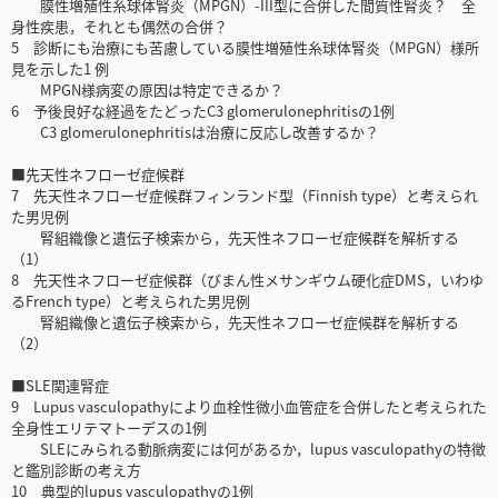
膜性増殖性糸球体腎炎（MPGN）-III型に合併した間質性腎炎？ 全
身性疾患，それとも偶然の合併？
5 診断にも治療にも苦慮している膜性増殖性糸球体腎炎（MPGN）様所
見を示した1 例
MPGN様病変の原因は特定できるか？
6 予後良好な経過をたどったC3 glomerulonephritisの1例
C3 glomerulonephritisは治療に反応し改善するか？
■先天性ネフローゼ症候群
7 先天性ネフローゼ症候群フィンランド型（Finnish type）と考えられ
た男児例
腎組織像と遺伝子検索から，先天性ネフローゼ症候群を解析する
（1）
8 先天性ネフローゼ症候群（びまん性メサンギウム硬化症DMS，いわゆ
るFrench type）と考えられた男児例
腎組織像と遺伝子検索から，先天性ネフローゼ症候群を解析する
（2）
■SLE関連腎症
9 Lupus vasculopathyにより血栓性微小血管症を合併したと考えられた
全身性エリテマトーデスの1例
SLEにみられる動脈病変には何があるか，lupus vasculopathyの特徴
と鑑別診断の考え方
10 典型的lupus vasculopathyの1例