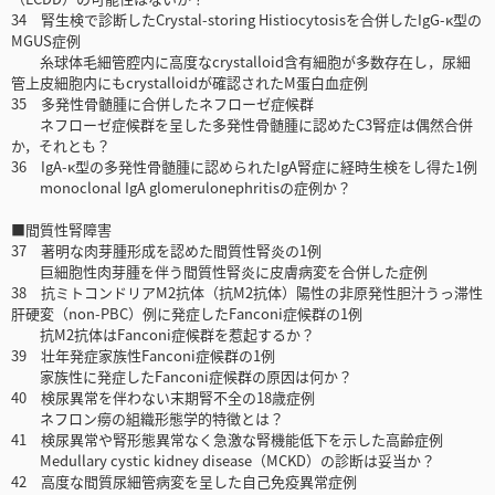
34 腎生検で診断したCrystal-storing Histiocytosisを合併したIgG-κ型の
MGUS症例
糸球体毛細管腔内に高度なcrystalloid含有細胞が多数存在し，尿細
管上皮細胞内にもcrystalloidが確認されたM蛋白血症例
35 多発性骨髄腫に合併したネフローゼ症候群
ネフローゼ症候群を呈した多発性骨髄腫に認めたC3腎症は偶然合併
か，それとも？
36 IgA-κ型の多発性骨髄腫に認められたIgA腎症に経時生検をし得た1例
monoclonal IgA glomerulonephritisの症例か？
■間質性腎障害
37 著明な肉芽腫形成を認めた間質性腎炎の1例
巨細胞性肉芽腫を伴う間質性腎炎に皮膚病変を合併した症例
38 抗ミトコンドリアM2抗体（抗M2抗体）陽性の非原発性胆汁うっ滞性
肝硬変（non-PBC）例に発症したFanconi症候群の1例
抗M2抗体はFanconi症候群を惹起するか？
39 壮年発症家族性Fanconi症候群の1例
家族性に発症したFanconi症候群の原因は何か？
40 検尿異常を伴わない末期腎不全の18歳症例
ネフロン癆の組織形態学的特徴とは？
41 検尿異常や腎形態異常なく急激な腎機能低下を示した高齢症例
Medullary cystic kidney disease（MCKD）の診断は妥当か？
42 高度な間質尿細管病変を呈した自己免疫異常症例