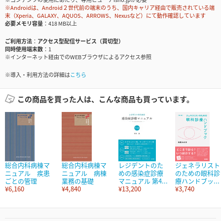
※Androidは、Android２世代前の端末のうち、国内キャリア経由で販売されている端
末（Xperia、GALAXY、AQUOS、ARROWS、Nexusなど）にて動作確認しています
必要メモリ容量
418 MB以上
ご利用方法
アクセス型配信サービス（買切型）
同時使用端末数
1
※インターネット経由でのWEBブラウザによるアクセス参照
※導入・利用方法の詳細は
こちら
この商品を買った人は、こんな商品も買っています。
総合内科病棟マ
総合内科病棟マ
レジデントのた
ジェネラリスト
ニュアル 疾患
ニュアル 病棟
めの感染症診療
のための眼科診
ごとの管理
業務の基礎
マニュアル 第4...
療ハンドブッ...
¥6,160
¥4,840
¥13,200
¥3,740