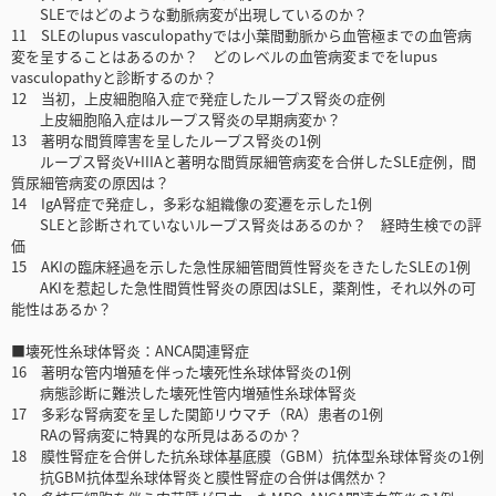
SLEではどのような動脈病変が出現しているのか？
11 SLEのlupus vasculopathyでは小葉間動脈から血管極までの血管病
変を呈することはあるのか？ どのレベルの血管病変までをlupus
vasculopathyと診断するのか？
12 当初，上皮細胞陥入症で発症したループス腎炎の症例
上皮細胞陥入症はループス腎炎の早期病変か？
13 著明な間質障害を呈したループス腎炎の1例
ループス腎炎V+IIIAと著明な間質尿細管病変を合併したSLE症例，間
質尿細管病変の原因は？
14 IgA腎症で発症し，多彩な組織像の変遷を示した1例
SLEと診断されていないループス腎炎はあるのか？ 経時生検での評
価
15 AKIの臨床経過を示した急性尿細管間質性腎炎をきたしたSLEの1例
AKIを惹起した急性間質性腎炎の原因はSLE，薬剤性，それ以外の可
能性はあるか？
■壊死性糸球体腎炎：ANCA関連腎症
16 著明な管内増殖を伴った壊死性糸球体腎炎の1例
病態診断に難渋した壊死性管内増殖性糸球体腎炎
17 多彩な腎病変を呈した関節リウマチ（RA）患者の1例
RAの腎病変に特異的な所見はあるのか？
18 膜性腎症を合併した抗糸球体基底膜（GBM）抗体型糸球体腎炎の1例
抗GBM抗体型糸球体腎炎と膜性腎症の合併は偶然か？