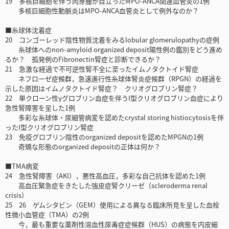
19 多核巨細胞を伴う肉芽腫が目立ったMPO-ANCA関連血管炎の1例
多核巨細胞性動脈炎はMPO-ANCA血管炎として例外なのか？
■糸球体沈着症
20 コンゴーレッド陰性物質沈着をみるlobular glomerulopathyの症例
糸球体へのnon-amyloid organized deposit陽性例の鑑別をどう進め
るか？ 孤発例のFibronectin腎症と診断できるか？
21 急激な経過で不可逆性腎不全に至ったイムノタクトイド腎症
ネフローゼ症候群，急速進行性糸球体腎炎症候群（RPGN）の経過を
示した原因はイムノタクトイド腎症？ クリオグロブリン腎症？
22 単クローン性γグロブリン血症を伴うI型クリオグロブリン血症により
急性腎障害を呈した1例
多彩な糸球体・尿細管病変を認めたcrystal storing histiocytosisを伴
ったI型クリオグロブリン腎症
23 免疫グロブリン陰性のorganized depositを認めたMPGNの1例
奇矯な形態のorganized depositの正体は何か？
■TMA病変
24 急性腎障害（AKI），悪性高血圧，多彩な自己抗体を認めた1例
高血圧緊急症をきたした強皮症腎クリーゼ（scleroderma renal
crisis）
25 26 ゲムシタビン（GEM）使用による異なる臨床所見を呈した血栓
性微小血管症（TMA）の2例
今，最も重要な薬剤性溶血性尿毒症症候群（HUS）の病態を内皮細