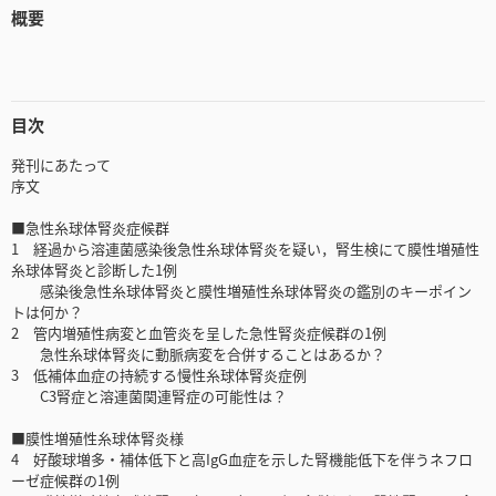
概要
目次
発刊にあたって
序文
■急性糸球体腎炎症候群
1 経過から溶連菌感染後急性糸球体腎炎を疑い，腎生検にて膜性増殖性
糸球体腎炎と診断した1例
感染後急性糸球体腎炎と膜性増殖性糸球体腎炎の鑑別のキーポイン
トは何か？
2 管内増殖性病変と血管炎を呈した急性腎炎症候群の1例
急性糸球体腎炎に動脈病変を合併することはあるか？
3 低補体血症の持続する慢性糸球体腎炎症例
C3腎症と溶連菌関連腎症の可能性は？
■膜性増殖性糸球体腎炎様
4 好酸球増多・補体低下と高IgG血症を示した腎機能低下を伴うネフロ
ーゼ症候群の1例