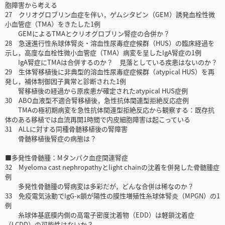
胞障害から考える
27 クリオグロブリン血症を伴い，ゲムシタビン（GEM）誘発血栓性微
小血管症（TMA）をきたした1例
GEMによるTMAとクリオグロブリン腎症の合併か？
28 急速進行性糸球体腎炎・溶血性尿毒症症候群（HUS）の臨床経過を
示し，高度な血栓性微小血管症（TMA）病変を呈したIgA腎症の1例
IgA腎症にTMAは合併するのか？ 見落としている疾患はないのか？
29 生体腎移植後に非典型的溶血性尿毒症症候群（atypical HUS）を再
発し，補体制御因子異常と診断された1例
腎移植後の経過から原疾患が確定されたatypical HUS症例
30 ABO血液型不適合腎移植後，急性抗体関連型拒絶反応症例
TMAの極初期病変を急性抗体関連型拒絶反応から観察する：既存抗
体のある移植では血流再開1時間で内皮細胞障害は起こっている
31 ALLに対する同種骨髄移植後の腎障害
骨髄移植後腎症の病態は？
■多発性骨髄腫：Mタンパク血症関連腎症
32 Myeloma cast nephropathyとlight chainの沈着を併発した骨髄腫症
例
多発性骨髄腫の腎病変は多彩だが，どんな合併は稀なのか？
33 免疫電気泳動でIgG-κ鎖が陽性の膜性増殖性糸球体腎炎（MPGN）の1
例
糸球体基底膜内側の高電子密度沈着物（EDD）は軽鎖沈着症
（LCDD）の可能性はないか？