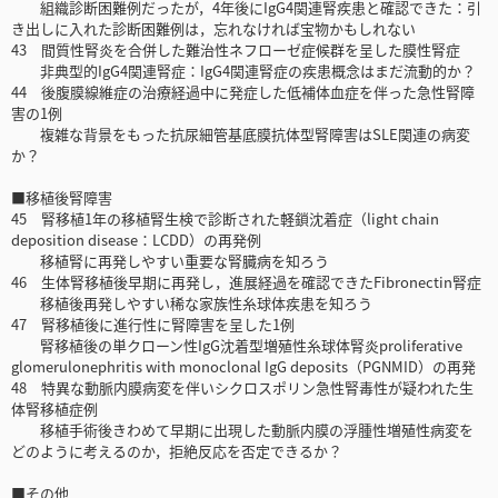
組織診断困難例だったが，4年後にIgG4関連腎疾患と確認できた：引
き出しに入れた診断困難例は，忘れなければ宝物かもしれない
43 間質性腎炎を合併した難治性ネフローゼ症候群を呈した膜性腎症
非典型的IgG4関連腎症：IgG4関連腎症の疾患概念はまだ流動的か？
44 後腹膜線維症の治療経過中に発症した低補体血症を伴った急性腎障
害の1例
複雑な背景をもった抗尿細管基底膜抗体型腎障害はSLE関連の病変
か？
■移植後腎障害
45 腎移植1年の移植腎生検で診断された軽鎖沈着症（light chain
deposition disease：LCDD）の再発例
移植腎に再発しやすい重要な腎臓病を知ろう
46 生体腎移植後早期に再発し，進展経過を確認できたFibronectin腎症
移植後再発しやすい稀な家族性糸球体疾患を知ろう
47 腎移植後に進行性に腎障害を呈した1例
腎移植後の単クローン性IgG沈着型増殖性糸球体腎炎proliferative
glomerulonephritis with monoclonal IgG deposits（PGNMID）の再発
48 特異な動脈内膜病変を伴いシクロスポリン急性腎毒性が疑われた生
体腎移植症例
移植手術後きわめて早期に出現した動脈内膜の浮腫性増殖性病変を
どのように考えるのか，拒絶反応を否定できるか？
■その他