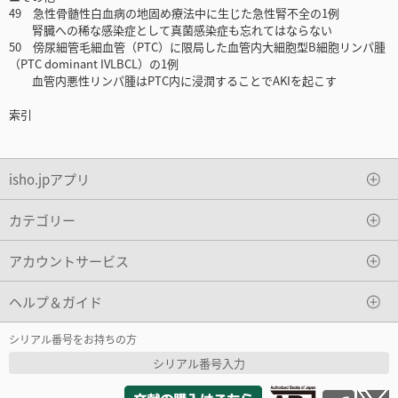
49 急性骨髄性白血病の地固め療法中に生じた急性腎不全の1例
腎臓への稀な感染症として真菌感染症も忘れてはならない
50 傍尿細管毛細血管（PTC）に限局した血管内大細胞型B細胞リンパ腫
（PTC dominant IVLBCL）の1例
血管内悪性リンパ腫はPTC内に浸潤することでAKIを起こす
索引
isho.jpアプリ
カテゴリー
アカウントサービス
ヘルプ＆ガイド
シリアル番号をお持ちの方
シリアル番号入力