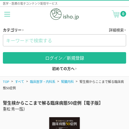
医学・医療の電子コンテンツ配信サービス
0
カテゴリー
詳細検索
ログイン／新規登録
初めての方へ
TOP
すべて
臨床医学・内科系
腎臓内科
腎生検からここまで解る臨床病
態50症例
腎生検からここまで解る臨床病態50症例【電子版】
重松 秀一(監)