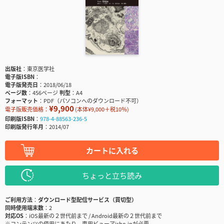
出版社
東京医学社
電子版ISBN
電子版発売日
2018/06/18
ページ数
456ページ
判型
A4
フォーマット
PDF（パソコンへのダウンロード不可）
¥9,900
電子版販売価格：
(本体¥9,000＋税10％)
印刷版ISBN
978-4-88563-236-5
印刷版発行年月
2014/07
カートに入れる
ちょっと立ち読み
ご利用方法
ダウンロード型配信サービス（買切型）
同時使用端末数
2
対応OS
iOS最新の２世代前まで / Android最新の２世代前まで
※コンテンツの使用にあたり、専用ビューアisho.jpが必要