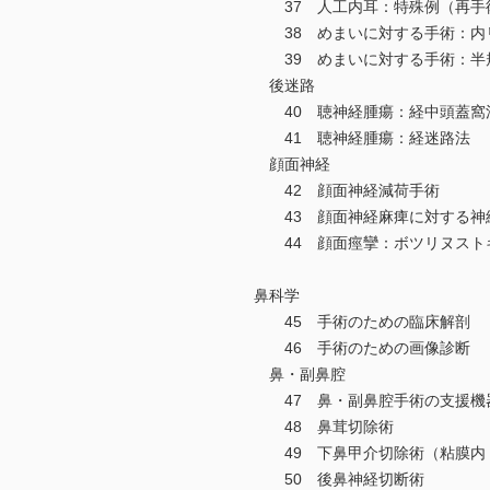
37 人工内耳：特殊例（再手
38 めまいに対する手術：内
39 めまいに対する手術：半
後迷路
40 聴神経腫瘍：経中頭蓋窩
41 聴神経腫瘍：経迷路法
顔面神経
42 顔面神経減荷手術
43 顔面神経麻痺に対する神
44 顔面痙攣：ボツリヌスト
鼻科学
45 手術のための臨床解剖
46 手術のための画像診断
鼻・副鼻腔
47 鼻・副鼻腔手術の支援機
48 鼻茸切除術
49 下鼻甲介切除術（粘膜内
50 後鼻神経切断術