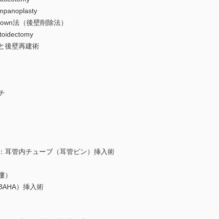
anoplasty
 down法（後壁削除法）
idectomy
と後壁再建術
チ
：耳管内チューブ（耳管ピン）挿入術
瘻）
AHA）挿入術