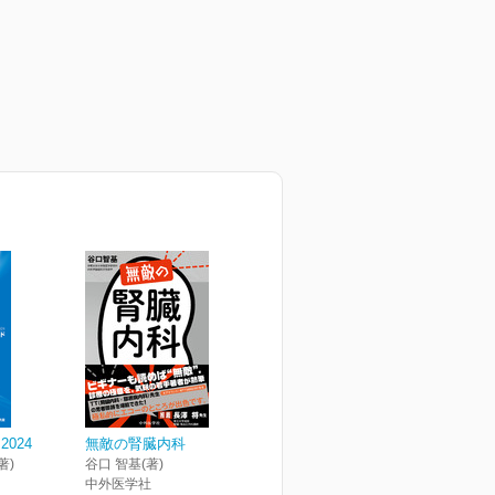
024
無敵の腎臓内科
著)
谷口 智基(著)
中外医学社