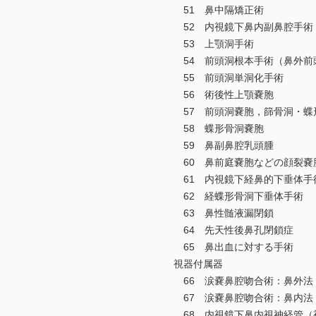
51 鼻中隔矯正術
52 内視鏡下鼻内副鼻腔手術
53 上顎洞手術
54 前頭洞根本手術（鼻外前
55 前頭洞単洞化手術
56 術後性上顎嚢胞
57 前頭洞嚢胞，篩骨洞・蝶
58 蝶形骨洞嚢胞
59 鼻副鼻腔乳頭腫
60 鼻前庭嚢胞などの顔裂嚢
61 内視鏡下経鼻的下垂体手
62 経蝶形骨洞下垂体手術
63 鼻性髄液漏閉鎖
64 先天性後鼻孔閉鎖症
65 鼻出血に対する手術
視器付属器
66 涙嚢鼻腔吻合術：鼻外法
67 涙嚢鼻腔吻合術：鼻内法
68 内視鏡下鼻内視神経管（