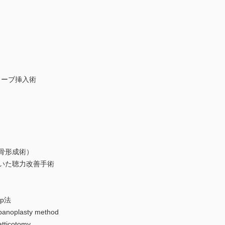
ーブ挿入術
骨形成術）
いた聴力改善手術
up法
plasty method
icotomy