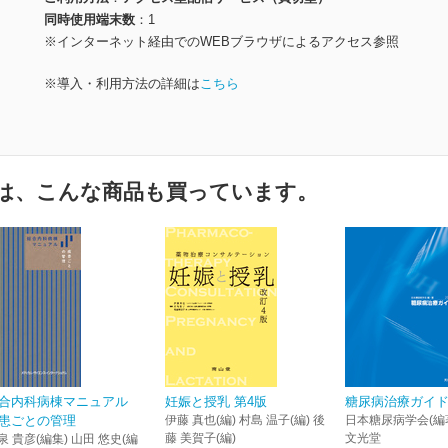
同時使用端末数
1
※インターネット経由でのWEBブラウザによるアクセス参照
※導入・利用方法の詳細は
こちら
は、こんな商品も買っています。
合内科病棟マニュアル
妊娠と授乳 第4版
糖尿病治療ガイド2
患ごとの管理
伊藤 真也(編) 村島 温子(編) 後
日本糖尿病学会(編
藤 美賀子(編)
文光堂
泉 貴彦(編集) 山田 悠史(編