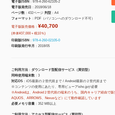
電子版ISBN
978-4-260-62105-2
電子版発売日
2018/06/18
ページ数
432ページ
判型
A4
フォーマット
PDF（パソコンへのダウンロード不可）
¥40,700
電子版販売価格：
(本体¥37,000＋税10％)
印刷版ISBN
978-4-260-02105-0
印刷版発行年月
2018/05
ご利用方法
ダウンロード型配信サービス（買切型）
同時使用端末数
3
対応OS
iOS最新の２世代前まで / Android最新の２世代前まで
※コンテンツの使用にあたり、専用ビューアisho.jpが必要
※Androidは、Android２世代前の端末のうち、国内キャリア経由で販
AQUOS、ARROWS、Nexusなど）にて動作確認しています
必要メモリ容量
352 MB以上
ご利用方法
アクセス型配信サービス（買切型）