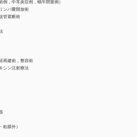
術例，中耳炎症例，蝸牛閉塞例）
リンパ嚢開放術
規管遮断術
法
経再建術，整容術
キシン注射療法
器
・粘膜外）