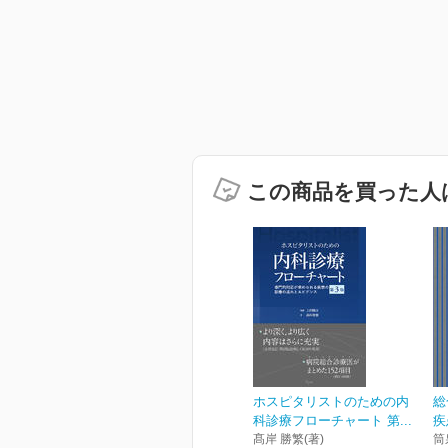
この商品を買った人
ホスピタリストのための内
総
科診療フローチャート 第...
疾
髙岸 勝繁(著)
筒