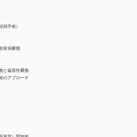
頭洞手術）
形骨洞嚢胞
胞と歯原性嚢胞
術のアプローチ
視束管）開放術