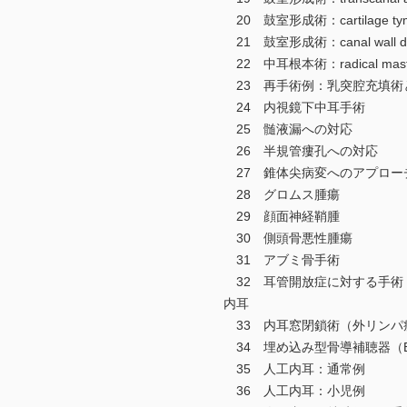
20 鼓室形成術：cartilage tymp
21 鼓室形成術：canal wall
22 中耳根本術：radical masto
23 再手術例：乳突腔充填術
24 内視鏡下中耳手術
25 髄液漏への対応
26 半規管瘻孔への対応
27 錐体尖病変へのアプロー
28 グロムス腫瘍
29 顔面神経鞘腫
30 側頭骨悪性腫瘍
31 アブミ骨手術
32 耳管開放症に対する手術
内耳
33 内耳窓閉鎖術（外リンパ
34 埋め込み型骨導補聴器（B
35 人工内耳：通常例
36 人工内耳：小児例