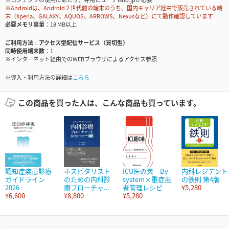
※Androidは、Android２世代前の端末のうち、国内キャリア経由で販売されている端
末（Xperia、GALAXY、AQUOS、ARROWS、Nexusなど）にて動作確認しています
必要メモリ容量
18 MB以上
ご利用方法
アクセス型配信サービス（買切型）
同時使用端末数
1
※インターネット経由でのWEBブラウザによるアクセス参照
※導入・利用方法の詳細は
こちら
この商品を買った人は、こんな商品も買っています。
認知症疾患診療
ホスピタリスト
ICU医の素 By
内科レジデント
ガイドライン
のための内科診
system×重症患
の鉄則 第4版
2026
療フローチャ...
者管理レシピ
¥5,280
¥6,600
¥8,800
¥5,280