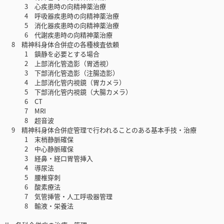
3 心疾患時の向精神薬治療
4 呼吸器疾患時の向精神薬治療
5 消化器疾患時の向精神薬治療
6 代謝疾患時の向精神薬治療
8 精神科身体合併症の各種検査依頼
1 鎮静を必要とする場合
2 上部消化管造影（胃透視）
3 下部消化管造影（注腸造影）
4 上部消化管内視鏡（胃カメラ）
5 下部消化管内視鏡（大腸カメラ）
6 CT
7 MRI
8 超音波
9 精神科身体合併症管理で行われることのある基本手技・治療
1 末梢静脈確保
2 中心静脈確保
3 経鼻・経口胃管挿入
4 導尿法
5 腰椎穿刺
6 酸素療法
7 気管挿管・人工呼吸器管理
8 輸液・栄養法