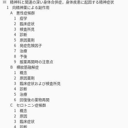
III 精神科と関連の深い身体合併症，身体疾患に起因する精神症状
1 向精神薬による副作用
A 悪性症候群
1 疫学
2 臨床症状
3 検査所見
4 診断
5 原因薬剤
6 発症危険因子
7 治療
8 予後
9 服薬再開時の注意点
B 横紋筋融解症
1 概念
2 原因薬剤
3 臨床症状および検査所見
4 診断
5 治療
6 回復後の薬物再開
C セロトニン症候群
1 概念
2 原因
3 臨床症状
4 診断