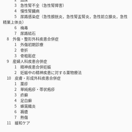
3 急性腎不全（急性腎障害）
4 慢性腎臓病
5 尿路感染症（急性膀胱炎，急性腎盂腎炎，急性前立腺炎，急性
精巣上体炎）
6 梅毒
7 尿路結石
8 外傷・整形外科疾患合併症
1 外傷初期診療
2 骨折
3 骨粗鬆症
9 産婦人科疾患合併症
1 精神疾患合併妊娠
2 妊娠中の精神疾患に対する薬物療法
10 皮膚・形成外科疾患合併症
1 薬疹
2 単純疱疹・帯状疱疹
3 疥癬
4 足白癬
5 蜂窩織炎
6 褥瘡
7 熱傷
11 緩和ケア