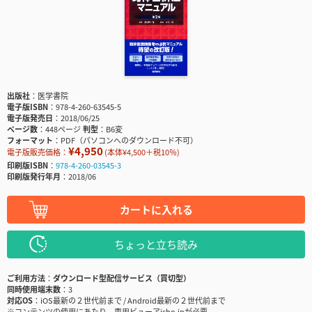
出版社
医学書院
電子版ISBN
978-4-260-63545-5
電子版発売日
2018/06/25
ページ数
448ページ
判型
B6変
フォーマット
PDF（パソコンへのダウンロード不可）
¥4,950
電子版販売価格：
(本体¥4,500＋税10％)
印刷版ISBN
978-4-260-03545-3
印刷版発行年月
2018/06
カートに入れる
ちょっと立ち読み
ご利用方法
ダウンロード型配信サービス（買切型）
同時使用端末数
3
対応OS
iOS最新の２世代前まで / Android最新の２世代前まで
※コンテンツの使用にあたり、専用ビューアisho.jpが必要