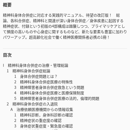
概要
精神科身体合併症に対応する実践的マニュアル、待望の改訂版！ 総
論、各科合併症、精神科と関連が深い身体合併症／身体疾患に起因する
精神症状、付録という初版の4部構成は踏襲しつつ、プライマリケアとし
て頻度の高いものや心身症に関するものなど、新たな要素も豊富に加わり
パワーアップ。超高齢化社会で働く精神医療関係者必携の1冊！
目次
I 精神科身体合併症の治療・管理総論
1 精神科身体合併症総論
1 身体合併症問題とは？
2 精神科身体合併症医療の特殊性
3 精神障害者身体合併症救急という問題
4 精神科身体合併症医療と医療保険制度
5 精神障害者身体合併症医療の法的，倫理的問題
2 精神科身体合併症の入退院
A 治療依頼医療機関からの情報収集
1 精神科診断，身体科診断の確認
2 精神症状の重症度の確認
3 身体症状重症度・緊急度の確認