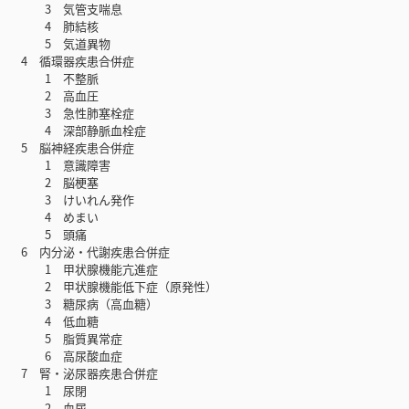
3 気管支喘息
4 肺結核
5 気道異物
4 循環器疾患合併症
1 不整脈
2 高血圧
3 急性肺塞栓症
4 深部静脈血栓症
5 脳神経疾患合併症
1 意識障害
2 脳梗塞
3 けいれん発作
4 めまい
5 頭痛
6 内分泌・代謝疾患合併症
1 甲状腺機能亢進症
2 甲状腺機能低下症（原発性）
3 糖尿病（高血糖）
4 低血糖
5 脂質異常症
6 高尿酸血症
7 腎・泌尿器疾患合併症
1 尿閉
2 血尿