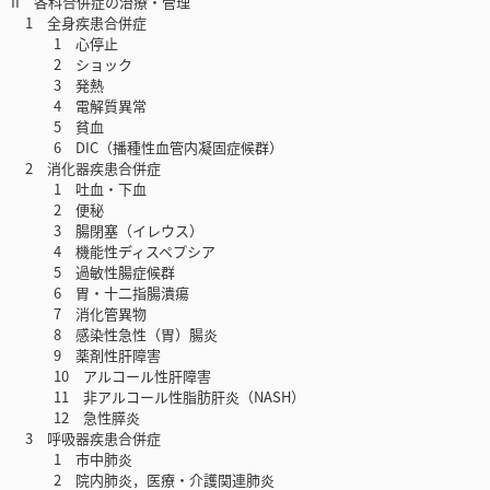
II 各科合併症の治療・管理
1 全身疾患合併症
1 心停止
2 ショック
3 発熱
4 電解質異常
5 貧血
6 DIC（播種性血管内凝固症候群）
2 消化器疾患合併症
1 吐血・下血
2 便秘
3 腸閉塞（イレウス）
4 機能性ディスペプシア
5 過敏性腸症候群
6 胃・十二指腸潰瘍
7 消化管異物
8 感染性急性（胃）腸炎
9 薬剤性肝障害
10 アルコール性肝障害
11 非アルコール性脂肪肝炎（NASH）
12 急性膵炎
3 呼吸器疾患合併症
1 市中肺炎
2 院内肺炎，医療・介護関連肺炎