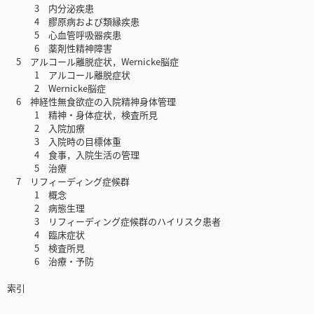
3 内分泌疾患
4 膠原病および類縁疾患
5 心血管呼吸器疾患
6 薬剤性精神障害
5 アルコール離脱症状，Wernicke脳症
1 アルコール離脱症状
2 Wernicke脳症
6 神経性無食欲症の入院精神身体管理
1 精神・身体症状，検査所見
2 入院加療
3 入院時の目標体重
4 食事，入院生活の管理
5 治療
7 リフィーディング症候群
1 概念
2 病態生理
3 リフィーディング症候群のハイリスク患者
4 臨床症状
5 検査所見
6 治療・予防
索引