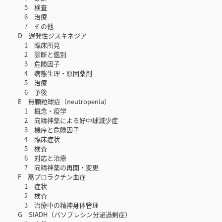
5 検査
6 治療
7 その他
D 遅発性ジスキネジア
1 臨床所見
2 診断と鑑別
3 危険因子
4 病態生理・原因薬剤
5 治療
6 予後
E 無顆粒球症（neutropenia）
1 概念・疫学
2 向精神薬による好中球減少症
3 機序と危険因子
4 臨床症状
5 検査
6 対応と治療
7 向精神薬の再開・変更
F 高プロラクチン血症
1 症状
2 検査
3 治療中の精神身体管理
G SIADH（バソプレシン分泌過剰症）