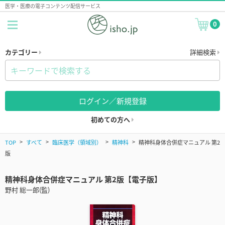
医学・医療の電子コンテンツ配信サービス
0
カテゴリー
詳細検索
ログイン／新規登録
初めての方へ
TOP
すべて
臨床医学（領域別）
精神科
精神科身体合併症マニュアル 第2
版
精神科身体合併症マニュアル 第2版【電子版】
野村 総一郎(監)