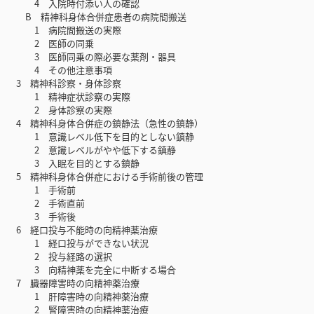
4 入院時付添い人の確認
B 精神科身体合併症患者の病院間搬送
1 病院間搬送の実際
2 医師の同乗
3 医師同乗の際必要な薬剤・器具
4 その他注意事項
3 精神科診察・身体診察
1 精神症状診察の実際
2 身体診察の実際
4 精神科身体合併症の鎮静法（急性の鎮静）
1 意識レベル低下を目的としない鎮静
2 意識レベルがやや低下する鎮静
3 入眠を目的とする鎮静
5 精神科身体合併症における手術前後の管理
1 手術前
2 手術直前
3 手術後
6 経口投与不能時の向精神薬治療
1 経口投与ができない状況
2 投与経路の選択
3 向精神薬を完全に中断する場合
7 臓器障害時の向精神薬治療
1 肝障害時の向精神薬治療
2 腎障害時の向精神薬治療