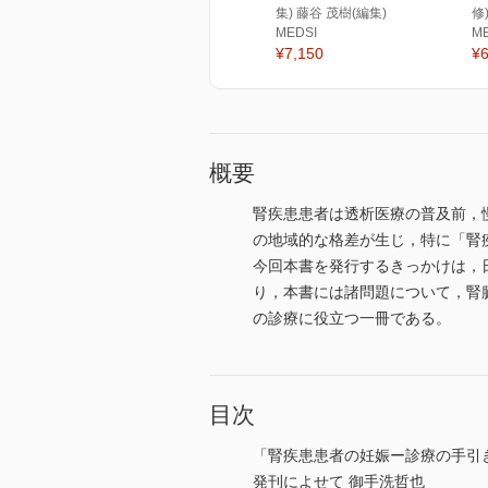
集) 藤谷 茂樹(編集)
修
MEDSI
M
¥7,150
¥6
概要
腎疾患患者は透析医療の普及前，
の地域的な格差が生じ，特に「腎
今回本書を発行するきっかけは，
り，本書には諸問題について，腎
の診療に役立つ一冊である。
目次
「腎疾患患者の妊娠ー診療の手引
発刊によせて 御手洗哲也