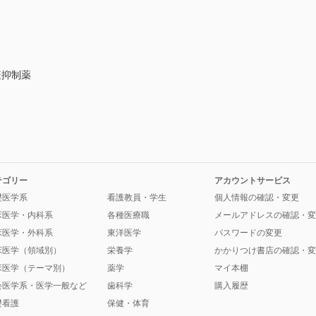
疫抑制薬
テゴリー
アカウントサービス
礎医学系
看護教員・学生
個人情報の確認・変更
床医学・内科系
各種医療職
メールアドレスの確認・変
床医学・外科系
東洋医学
パスワードの変更
床医学（領域別）
栄養学
かかりつけ書店の確認・変
床医学（テーマ別）
薬学
マイ本棚
会医学系・医学一般など
歯科学
購入履歴
礎看護
保健・体育