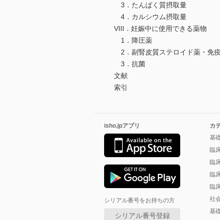
3．たんぱく質摂取量
4．カルシウム摂取量
VIII．妊娠中に使用できる薬物
1．降圧薬
2．副腎皮質ステロイド薬・免
3．抗菌
文献
索引
isho.jpアプリ
カ
基
臨
臨
臨
臨
社
シリアル番号をお持ちの方
基
シリアル番号登録