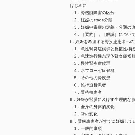
はじめに
1．腎機能障害の区分
2．妊娠のstage分類
3．妊娠中毒症の定義・分類の
4．［要約］，［解説］につい
I．妊娠を希望する腎疾患患者への
1．急性腎炎症候群と反復性/持
2．急速進行性糸球体腎炎症候
3．慢性腎炎症候群
4．ネフローゼ症候群
5．その他の腎疾患
6．維持透析患者
7．腎移植患者
II．妊娠が腎臓に及ぼす生理的な
1．全身の身体的変化
2．腎の変化
III．腎疾患患者がすでに妊娠し
1．一般的事項