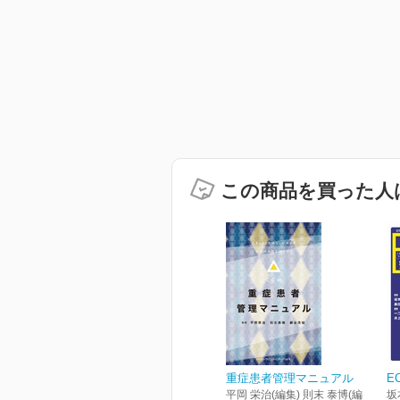
この商品を買った人
重症患者管理マニュアル
E
平岡 栄治(編集) 則末 泰博(編
坂