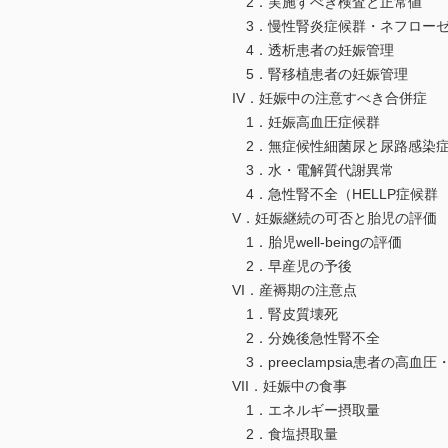
2．実施すべき検査と正常値
3．慢性腎炎症候群・ネフローゼ
4．透析患者の妊娠管理
5．腎移植患者の妊娠管理
IV．妊娠中の注意すべき合併症
1．妊娠高血圧症候群
2．無症候性細菌尿と尿路感染
3．水・電解質代謝異常
4．急性腎不全（HELLP症候群
V．妊娠継続の可否と胎児の評価
1．胎児well-beingの評価
2．早産児の予後
VI．産褥期の注意点
1．腎皮質壊死
2．分娩後急性腎不全
3．preeclampsia患者の高血
VII．妊娠中の食事
1．エネルギー摂取量
2．食塩摂取量