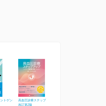
レントゲン
高血圧診療ステップアップ
改訂第2版