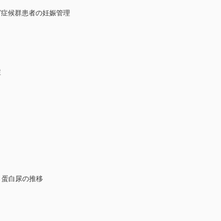
症候群患者の妊娠管理
症
圧・蛋白尿の推移