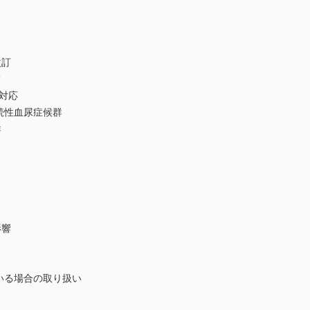
改訂
て
対応
続性血尿症候群
群
影響
ている場合の取り扱い