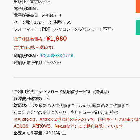
出版社
東京医学社
電子版ISBN
電子版発売日
2018/07/16
ページ数
122ページ
判型
B5
フォーマット
PDF（パソコンへのダウンロード不可）
¥1,980
電子版販売価格：
(本体¥1,800＋税10％)
印刷版ISBN
978-4-88563-172-6
印刷版発行年月
2007/10
ご利用方法
ダウンロード型配信サービス（買切型）
同時使用端末数
2
対応OS
iOS最新の２世代前まで / Android最新の２世代前まで
※コンテンツの使用にあたり、専用ビューアisho.jpが必要
※Androidは、Android２世代前の端末のうち、国内キャリア経由で販
AQUOS、ARROWS、Nexusなど）にて動作確認しています
必要メモリ容量
42 MB以上