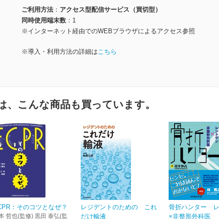
ご利用方法
アクセス型配信サービス（買切型）
同時使用端末数
1
※インターネット経由でのWEBブラウザによるアクセス参照
※導入・利用方法の詳細は
こちら
は、こんな商品も買っています。
CPR：そのコツとなぜ？
レジデントのための これ
骨折ハンター 
本 哲也(監修) 黒田 泰弘(監
だけ輸液
×非整形外科医