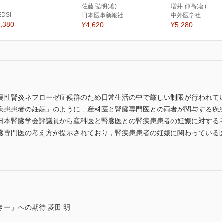
)
佐藤 弘明(著)
増井 伸高(著)
EDSI
日本医事新報社
中外医学社
,380
¥4,620
¥5,280
慢性腎炎ネフローゼ症候群のため日常生活の中で厳しい制限が行われて
疾患患者の妊娠」のように，産科医と腎臓専門医との両者が関与する疾
日本腎臓学会評議員から産科医と腎臓医との腎疾患患者の妊娠に対する
臓専門医の考え方が提示されており，腎疾患患者の妊娠に関わっている
きー」への期待 菱田 明