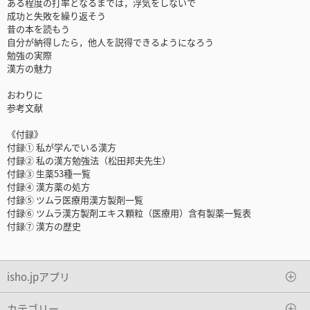
ある程度の打率となるまでは，浮気をしないで
成功と失敗を繰り返そう
昔の本を読もう
自分が納得したら，他人を説得できるようになろう
勉強の実際
漢方の魅力
おわりに
参考文献
《付録》
付録① 私が学んでいる漢方
付録② 私の漢方勉強法（松田邦夫先生）
付録③ 生薬53種一覧
付録④ 漢方薬の処方
付録⑤ ツムラ医療用漢方製剤一覧
付録⑥ ツムラ漢方製剤エキス顆粒（医療用）含有製薬一覧表
付録⑦ 漢方の歴史
isho.jpアプリ
カテゴリー