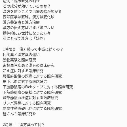
症例・臨床研究の紹介
どの成分が効いているのか？
漢方を使うことで治療の幅が広がる
西洋医学は直球，漢方は変化球
漢方薬治療と漢方治療
漢方の伝え方はさまざまでよい
精神的にお世話になった方々
私にとって漢方は「妖怪」
1時限目 漢方薬って本当に効くの？
民間薬と漢方薬の違い
動物実験と臨床研究
末梢血管疾患と漢方の臨床研究
冷え症に対する臨床研究
腰椎麻酔後の頭痛に対する臨床研究
皮下出血に対する臨床研究
下肢静脈瘤のWebタイプに対する臨床研究
下肢静脈瘤の症状に対する臨床研究
深部静脈血栓症に対する臨床研究
リンパ浮腫に対する臨床研究
閉塞性動脈硬化症に対する臨床研究
皆さんも臨床研究を
2時限目 漢方薬って何？