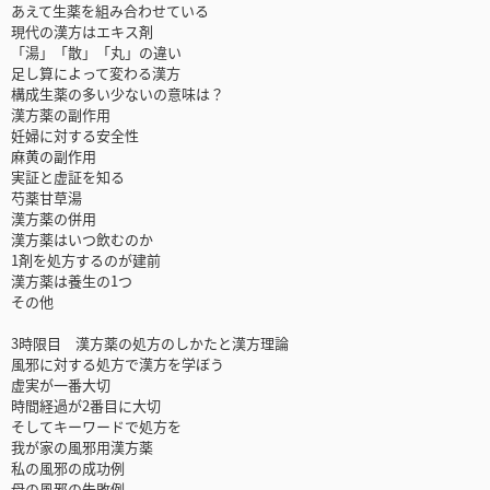
あえて生薬を組み合わせている
現代の漢方はエキス剤
「湯」「散」「丸」の違い
足し算によって変わる漢方
構成生薬の多い少ないの意味は？
漢方薬の副作用
妊婦に対する安全性
麻黄の副作用
実証と虚証を知る
芍薬甘草湯
漢方薬の併用
漢方薬はいつ飲むのか
1剤を処方するのが建前
漢方薬は養生の1つ
その他
3時限目 漢方薬の処方のしかたと漢方理論
風邪に対する処方で漢方を学ぼう
虚実が一番大切
時間経過が2番目に大切
そしてキーワードで処方を
我が家の風邪用漢方薬
私の風邪の成功例
母の風邪の失敗例