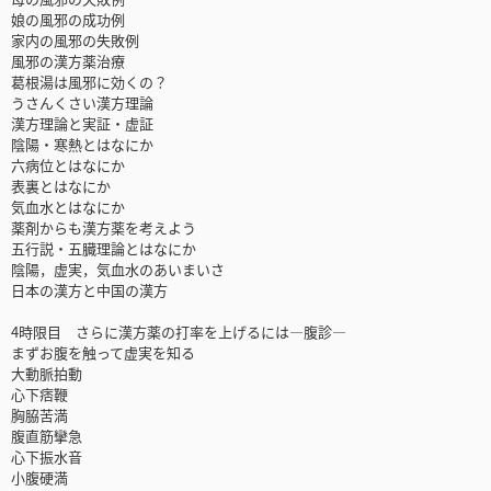
娘の風邪の成功例
家内の風邪の失敗例
風邪の漢方薬治療
葛根湯は風邪に効くの？
うさんくさい漢方理論
漢方理論と実証・虚証
陰陽・寒熱とはなにか
六病位とはなにか
表裏とはなにか
気血水とはなにか
薬剤からも漢方薬を考えよう
五行説・五臓理論とはなにか
陰陽，虚実，気血水のあいまいさ
日本の漢方と中国の漢方
4時限目 さらに漢方薬の打率を上げるには―腹診―
まずお腹を触って虚実を知る
大動脈拍動
心下痞鞭
胸脇苦満
腹直筋攣急
心下振水音
小腹硬満