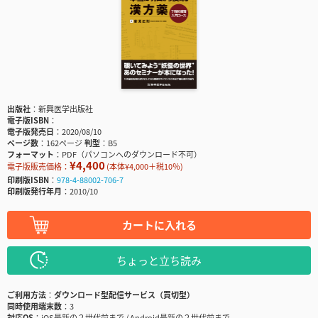
出版社
新興医学出版社
電子版ISBN
電子版発売日
2020/08/10
ページ数
162ページ
判型
B5
フォーマット
PDF（パソコンへのダウンロード不可）
¥4,400
電子版販売価格：
(本体¥4,000＋税10％)
印刷版ISBN
978-4-88002-706-7
印刷版発行年月
2010/10
カートに入れる
ちょっと立ち読み
ご利用方法
ダウンロード型配信サービス（買切型）
同時使用端末数
3
対応OS
iOS最新の２世代前まで / Android最新の２世代前まで