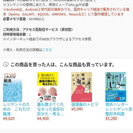
※コンテンツの使用にあたり、専用ビューアisho.jpが必要
※Androidは、Android２世代前の端末のうち、国内キャリア経由で販売されている端
末（Xperia、GALAXY、AQUOS、ARROWS、Nexusなど）にて動作確認しています
必要メモリ容量
64 MB以上
ご利用方法
アクセス型配信サービス（買切型）
同時使用端末数
1
※インターネット経由でのWEBブラウザによるアクセス参照
※導入・利用方法の詳細は
こちら
この商品を買った人は、こんな商品も買っています。
レジデントのた
誰も教えてくれ
循環器のトビラ
骨折ハンター
めの これだけ
なかった皮疹の
¥5,940
レントゲン×非
輸液
診かた・考え...
整形外科医
¥4,620
¥4,400
¥5,280