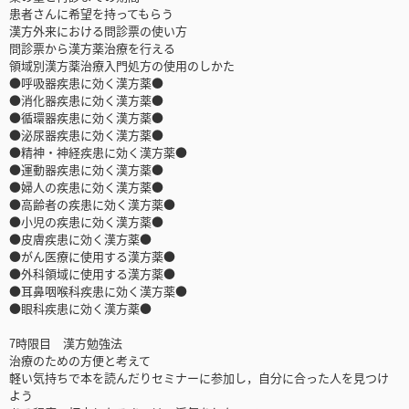
患者さんに希望を持ってもらう
漢方外来における問診票の使い方
問診票から漢方薬治療を行える
領域別漢方薬治療入門処方の使用のしかた
●呼吸器疾患に効く漢方薬●
●消化器疾患に効く漢方薬●
●循環器疾患に効く漢方薬●
●泌尿器疾患に効く漢方薬●
●精神・神経疾患に効く漢方薬●
●運動器疾患に効く漢方薬●
●婦人の疾患に効く漢方薬●
●高齢者の疾患に効く漢方薬●
●小児の疾患に効く漢方薬●
●皮膚疾患に効く漢方薬●
●がん医療に使用する漢方薬●
●外科領域に使用する漢方薬●
●耳鼻咽喉科疾患に効く漢方薬●
●眼科疾患に効く漢方薬●
7時限目 漢方勉強法
治療のための方便と考えて
軽い気持ちで本を読んだりセミナーに参加し，自分に合った人を見つけ
よう