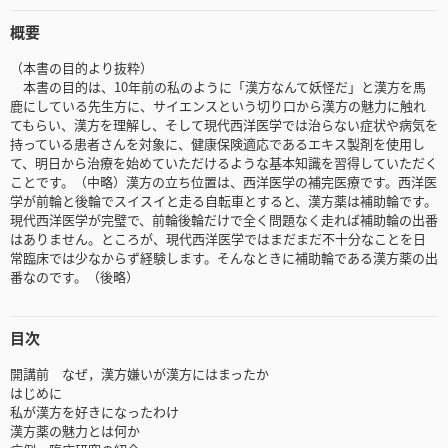
概要
（本書の目的より抜粋）
本書の目的は、10年前の私のように「漢方なんて妖怪だ」と漢方を馬
鹿にしている先生方に、サイエンスという切り口から漢方の魅力に触れ
てもらい、漢方を理解し、そして現代西洋医学では治らない症状や病気を
持っている患者さんを対象に、健康保険適応であるエキス製剤を使用し
て、明日から治療を始めていただけるような基本知識を習得していただく
ことです。（中略）漢方の立ち位置は、西洋医学の補完医療です。西洋医
学が前輪と後輪でスイスイと走る自転車とすると、漢方薬は補助輪です。
現代西洋医学が完璧で、前輪後輪だけで全く問題なく走れば補助輪の出番
はありません。ところが、現代西洋医学ではまだまだ不十分なことを日
常臨床では少なからず経験します。そんなときに補助輪である漢方薬の出
番なのです。（後略）
目次
開講前 なぜ，漢方嫌いが漢方にはまったか
はじめに
私が漢方を好きになったわけ
漢方薬の魅力とは何か