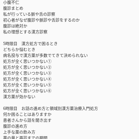
小腹不仁
腹診まとめ
私が行っている脈や舌の診察
初心者がなぜ腹診や脈診や舌診をするのか
腹診は絶対か
私の理想とする漢方診察
5時限目 漢方処方で困るとき
どちらか悩むとき
病名投与で漢方薬が多数でてきて決められない
処方が全く思いつかない①
処方が全く思いつかない②
処方が全く思いつかない③
処方が全く思いつかない④
処方が全く思いつかない⑤
処方が全く思いつかない⑥
漢方薬が効かない
6時限目 お話の進め方と領域別漢方薬治療入門処方
何か困ることはありますか
患者さんから話を聞き出す
腹診の進め方
上手な薬の飲み方
薬の量と再診までの期間