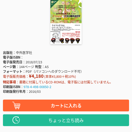
出版社
中外医学社
電子版ISBN
電子版発売日
2018/07/23
ページ数
144ページ
判型
A5
フォーマット
PDF（パソコンへのダウンロード不可）
¥4,180
電子版販売価格：
(本体¥3,800＋税10％)
特記事項
書籍に付属しているCD-ROMは、電子版には付属していません。
印刷版ISBN
978-4-498-00850-2
印刷版発行年月
2016/03
カートに入れる
ちょっと立ち読み