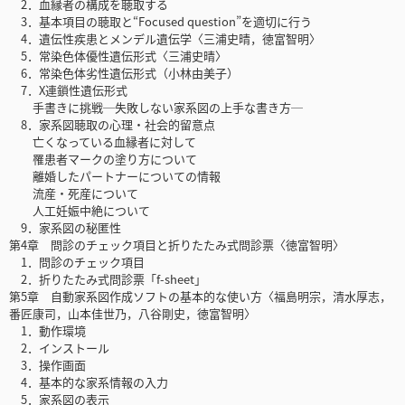
2．血縁者の構成を聴取する
3．基本項目の聴取と“Focused question”を適切に行う
4．遺伝性疾患とメンデル遺伝学〈三浦史晴，徳富智明〉
5．常染色体優性遺伝形式〈三浦史晴〉
6．常染色体劣性遺伝形式（小林由美子）
7．X連鎖性遺伝形式
手書きに挑戦─失敗しない家系図の上手な書き方─
8．家系図聴取の心理・社会的留意点
亡くなっている血縁者に対して
罹患者マークの塗り方について
離婚したパートナーについての情報
流産・死産について
人工妊娠中絶について
9．家系図の秘匿性
第4章 問診のチェック項目と折りたたみ式問診票〈徳富智明〉
1．問診のチェック項目
2．折りたたみ式問診票「f-sheet」
第5章 自動家系図作成ソフトの基本的な使い方〈福島明宗，清水厚志，
番匠康司，山本佳世乃，八谷剛史，徳富智明〉
1．動作環境
2．インストール
3．操作画面
4．基本的な家系情報の入力
5．家系図の表示