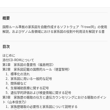
概要
国際ルール準拠の家系図を自動作成するソフトウェア「f-tree(R)」の使用
解説，およびゲノム各領域における家系図の役割や利用法を解説する書
目次
はじめに
添付CD-ROMについて
第1章 家系図の重要性〈福島明宗〉
第2章 家系図記載の国際的ルール〈徳富智明〉
1．標準化の流れ
2．家系図に用いる一般的な記号
3．関係線など
4．生殖補助医療に関する記号
5．遺伝学的評価および検査情報に関する記号
第3章 家族歴の聴取の仕方と遺伝カウンセリングにおける聴取のポイン
ト〈山本佳世乃〉
1．家族歴聴取の必要性と家系図について説明する