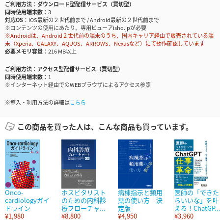
ご利用方法
ダウンロード型配信サービス（買切型）
同時使用端末数
3
対応OS
iOS最新の２世代前まで / Android最新の２世代前まで
※コンテンツの使用にあたり、専用ビューアisho.jpが必要
※Androidは、Android２世代前の端末のうち、国内キャリア経由で販売されている端
末（Xperia、GALAXY、AQUOS、ARROWS、Nexusなど）にて動作確認しています
必要メモリ容量
216 MB以上
ご利用方法
アクセス型配信サービス（買切型）
同時使用端末数
1
※インターネット経由でのWEBブラウザによるアクセス参照
※導入・利用方法の詳細は
こちら
この商品を買った人は、こんな商品も買っています。
Onco-
ホスピタリスト
病棟指示と頻用
医師の「できた
cardiologyガイ
のための内科診
薬の使い方 決
らいいな」を叶
ドライン
療フローチャ...
定版
える！ChatGP..
¥1,980
¥8,800
¥4,950
¥3,960