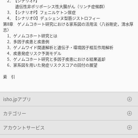
2．【シナリオF】
遺伝性非ポリポーシス性大腸がん（リンチ症候群）
3．【シナリオP】フェニルケトン尿症
4．【シナリオD】デュシェンヌ型筋ジストロフィー
第8章 ゲノムコホート研究における家系図の活用法〈八谷剛史，清水厚
志〉
1．ゲノムコホート研究とは
2．多因子疾患と疾患例
3．ゲノムワイド関連解析と遺伝子・環境因子相互作用解析
4．疾患発症リスク予測モデル
5．ゲノムコホート研究と多因子疾患における結果返却
6．家系図を用いた発症リスクスコアの回付の展望
索 引
isho.jpアプリ
カテゴリー
アカウントサービス