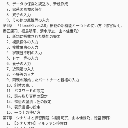
6．データの保存と読込み、新規作成
7．家系図画像の保存
8．双子の入力
9．その他の属性等の入力
第6章 「f-tree(R) ver.2.0」搭載の新機能と一つ上の使い方〈徳富智明，
番匠康司，福島明宗，清水厚志，山本佳世乃〉
1．新規に搭載された機能の概要
2．複数個体の入力
3．複数罹患の入力
4．家族歴不明の入力
5．ドナー等の入力
6．養子の入力
7．近親婚の入力
8．不妊等の入力
9．両親の離婚したパートナーと親権の入力
10．斜体の表示
11．パスワードの設定
12．読み取り専用の設定
13．罹患の塗潰し色の設定
14．表示言語の設定
15．一つ上の使い方
第7章 シナリオと練習問題〈福島明宗，山本佳世乃，徳富智明〉
1．【シナリオM】マルファン症候群