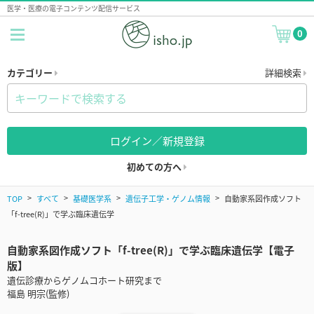
医学・医療の電子コンテンツ配信サービス
0
カテゴリー
詳細検索
ログイン／新規登録
初めての方へ
TOP
すべて
基礎医学系
遺伝子工学・ゲノム情報
自動家系図作成ソフト
「f-tree(R)」で学ぶ臨床遺伝学
自動家系図作成ソフト「f-tree(R)」で学ぶ臨床遺伝学【電子
版】
遺伝診療からゲノムコホート研究まで
福島 明宗(監修)