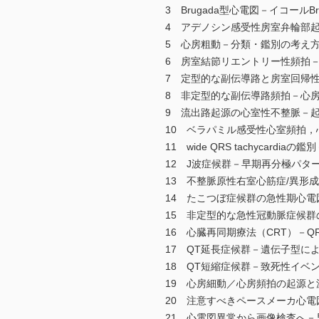
3 Brugada型心電図－イコールB
4 アデノシン感受性房室弁輪部
5 心房粗動－分類・鑑別の考え
6 房室結節リエントリー性頻拍
7 定型的な副伝導路と房室回帰性
8 非定型的な副伝導路頻拍－心
9 流出路起源の心室性不整脈－
10 ベラパミル感受性心室頻拍
11 wide QRS tachycardi
12 J波症候群－早期再分極パタ
13 不整脈原性右室心筋症/異形
14 たこつぼ症候群の急性期心
15 非定型的な急性冠動脈症候
16 心臓再同期療法（CRT）－Q
17 QT延長症候群－遺伝子型に
18 QT短縮症候群－致死性イベ
19 心房細動／心房頻拍の起源と
20 注意すべきペースメーカ心電
21 心電図異常から画像検査へ