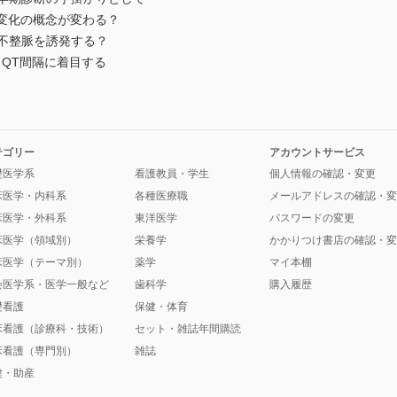
性T波変化の概念が変わる？
性不整脈を誘発する？
・QT間隔に着目する
テゴリー
アカウントサービス
礎医学系
看護教員・学生
個人情報の確認・変更
床医学・内科系
各種医療職
メールアドレスの確認・変
床医学・外科系
東洋医学
パスワードの変更
床医学（領域別）
栄養学
かかりつけ書店の確認・変
床医学（テーマ別）
薬学
マイ本棚
会医学系・医学一般など
歯科学
購入履歴
礎看護
保健・体育
床看護（診療科・技術）
セット・雑誌年間購読
床看護（専門別）
雑誌
健・助産