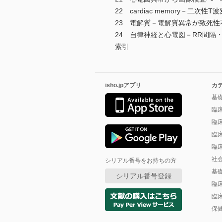
22 cardiac memory－二次
23 電解質－電解質異常が致死
24 自律神経と心電図－RR間隔
索引
isho.jpアプリ
カ
基
臨
臨
臨
臨
社
シリアル番号をお持ちの方
基
シリアル番号登録
臨
臨
保