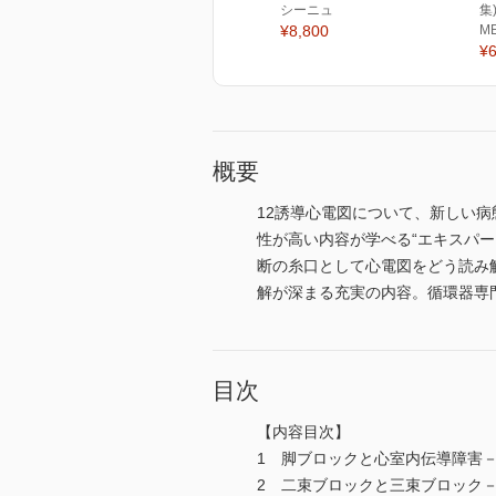
シーニュ
集
¥8,800
M
¥6
概要
12誘導心電図について、新しい
性が高い内容が学べる“エキスパー
断の糸口として心電図をどう読み
解が深まる充実の内容。循環器専
目次
【内容目次】
1 脚ブロックと心室内伝導障害－
2 二束ブロックと三束ブロック