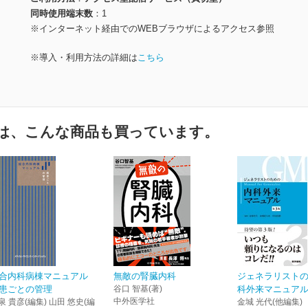
同時使用端末数
1
※インターネット経由でのWEBブラウザによるアクセス参照
※導入・利用方法の詳細は
こちら
は、こんな商品も買っています。
合内科病棟マニュアル
無敵の腎臓内科
ジェネラリスト
患ごとの管理
谷口 智基(著)
科外来マニュアル
中外医学社
泉 貴彦(編集) 山田 悠史(編
金城 光代(他編集)