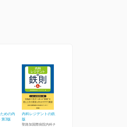
のための内
内科レジデントの鉄則 第4
 第3版
版
聖路加国際病院内科チーフレ