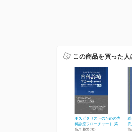
この商品を買った人
ホスピタリストのための内
総
科診療フローチャート 第...
疾
髙岸 勝繁(著)
筒