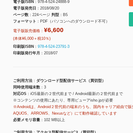
電子版ISBN
978-4-524-24888-9
電子版発売日
2018/08/20
ページ数
224ページ
判型
B5
フォーマット
PDF（パソコンへのダウンロード不可）
¥6,600
電子版販売価格：
(本体¥6,000＋税10％)
印刷版ISBN
978-4-524-23791-3
印刷版発行年月
2018/07
ご利用方法
ダウンロード型配信サービス（買切型）
同時使用端末数
3
対応OS
iOS最新の２世代前まで / Android最新の２世代前まで
※コンテンツの使用にあたり、専用ビューアisho.jpが必要
※Androidは、Android２世代前の端末のうち、国内キャリア経由で販
AQUOS、ARROWS、Nexusなど）にて動作確認しています
必要メモリ容量
102 MB以上
ご利用方法
アクセス型配信サービス（買切型）