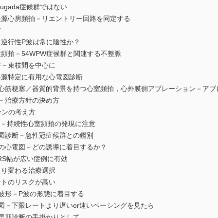
rugada症候群ではない
起源心房頻拍－リエントリー回路を同定する
方
－逆行性P波は常に陰性か？
頻拍－54WPW症候群と関連する不整脈
房－束枝間を中心に
起源特定に有用な心電図診断
，心筋梗塞／器質的背景を持つ心室頻拍，心外膜側アブレーション－アブ
aの鑑別－治療方針の決め方
ーンの考え方
成－持続性心室頻拍の発現に注意
電図診断－急性冠症候群との鑑別
群の心電図－どの誘導に着目するか？
RS幅が広い症例に有効
より変わる治療選択
ントのリスクが高い
波形－P波の形態に着目する
図－下限レートより遅いor速いペーシングを見たら
－早期診断の手掛かりとして