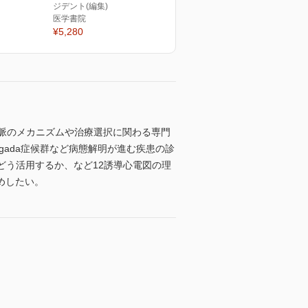
ジデント(編集)
医学書院
¥5,280
脈のメカニズムや治療選択に関わる専門
gada症候群など病態解明が進む疾患の診
どう活用するか、など12誘導心電図の理
めしたい。