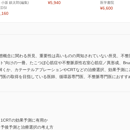
¥5,940
) 小坂 鎮太郎(編集)
医学書院
EDSI
¥6,600
,160
病態概念に関わる所見、重要性は高いものの周知されていない所見、不整
ト”向けの一冊。たこつぼ心筋症や不整脈原性右室心筋症／異形成、Bru
解くか、カテーテルアブレーションやCRTなどの治療選択、効果予測に
門医の取得を目指している医師、循環器専門医、不整脈専門医におすす
1CRTの効果予測に有用か
－予後予測と治療選択の考え方