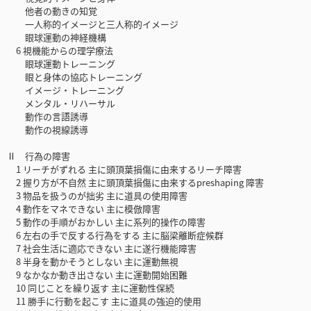
他者の動きの知覚
一人称的イメージと三人称的イメージ
眼球運動の神経機構
6 視機能からの理学療法
眼球運動トレーニング
眼と身体の協応トレーニング
イメージ・トレーニング
メンタル・リハーサル
動作の言語誘導
動作の視線誘導
Ⅱ 行為の障害
1 リーチがずれる 主に頭頂葉損傷に由来するリーチ障害
2 握り方が不自然 主に頭頂葉損傷に由来するpreshaping 障害
3 物品を扱うのが拙劣 主に道具の使用障害
4 動作をマネできない 主に模倣障害
5 動作の手順がおかしい 主に系列的操作の障害
6 左右の手で反する行為をする 主に脳梁離断症候群
7 社会生活に適応できない 主に遂行機能障害
8 半身を動かそうとしない 主に運動無視
9 なかなか動き出さない 主に運動開始困難
10 同じことを繰り返す 主に運動性保続
11 勝手に行動を起こす 主に道具の強迫的使用