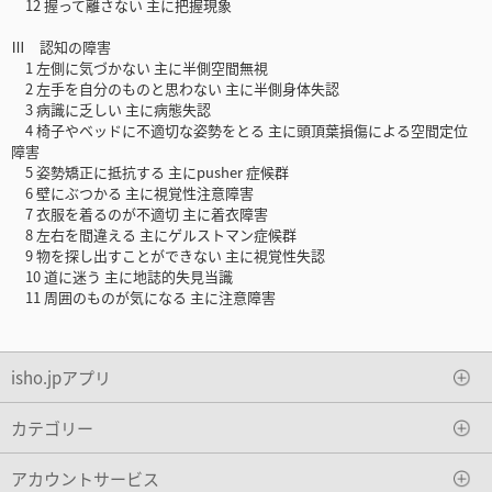
12 握って離さない 主に把握現象
Ⅲ 認知の障害
1 左側に気づかない 主に半側空間無視
2 左手を自分のものと思わない 主に半側身体失認
3 病識に乏しい 主に病態失認
4 椅子やベッドに不適切な姿勢をとる 主に頭頂葉損傷による空間定位
障害
5 姿勢矯正に抵抗する 主にpusher 症候群
6 壁にぶつかる 主に視覚性注意障害
7 衣服を着るのが不適切 主に着衣障害
8 左右を間違える 主にゲルストマン症候群
9 物を探し出すことができない 主に視覚性失認
10 道に迷う 主に地誌的失見当識
11 周囲のものが気になる 主に注意障害
isho.jpアプリ
カテゴリー
アカウントサービス