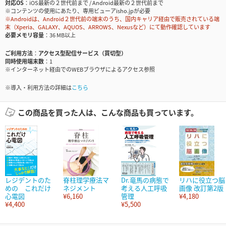
対応OS
iOS最新の２世代前まで / Android最新の２世代前まで
※コンテンツの使用にあたり、専用ビューアisho.jpが必要
※Androidは、Android２世代前の端末のうち、国内キャリア経由で販売されている端
末（Xperia、GALAXY、AQUOS、ARROWS、Nexusなど）にて動作確認しています
必要メモリ容量
36 MB以上
ご利用方法
アクセス型配信サービス（買切型）
同時使用端末数
1
※インターネット経由でのWEBブラウザによるアクセス参照
※導入・利用方法の詳細は
こちら
この商品を買った人は、こんな商品も買っています。
レジデントのた
脊柱理学療法マ
Dr.竜馬の病態で
リハに役立つ脳
めの これだけ
ネジメント
考える人工呼吸
画像 改訂第2版
心電図
¥6,160
管理
¥4,180
¥4,400
¥5,500