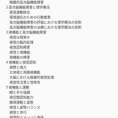
階層的高次脳機能障害
2 高次脳機能障害と理学療法
感覚運動統合
環境適応のための行動要素
高次脳機能障害の評価における理学療法の役割
高次脳機能障害の治療における理学療法の役割
3 視機能と高次脳機能障害
視覚は現実か
視覚の脳内処理
視覚認知障害
視覚と視機能
視機能の障害
4 視機能と視覚認知
視野と視力
立体視と両眼視機能
大脳における階層的視覚処理
視覚性注意と恒常性
5 視機能と運動
眼と手の協調
視空間認知能力
眼球運動と姿勢
視覚と姿勢バランス
視覚と歩行
視覚的イメージと身体