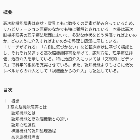
概要
高次脳機能障害は症状・背景ともに数多くの要素が絡み合っているため，
リハビリテーション医療のなかでも特に難解とされている。本書は高次
脳機能障害の理学療法場面において，多彩な症状をどう評価すればよいの
か，どのように介入すればよいのかを整理し簡潔に示している。
「リーチがずれる」「左側に気づかない」など臨床症状に基づく構成と
し，それぞれ関連する高次脳機能障害を挙げて，鑑別方法，理学療法評
価，治療介入を示している。特に治療介入については「文献的エビデン
ス」で科学的根拠を充実させている。また，認知機能よりもさらに低次
レベルからの介入として「視機能からの介入」も記述している。
目次
Ⅰ 概論
1 高次脳機能障害とは
認知機能とは
認知機能と高次脳機能との違い
認知心理過程
神経機能的認知処理過程
高次脳機能障害