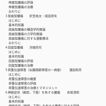
伸展型腰痛の評価
伸展型腰痛の治療
おわりに
3 屈曲型腰痛 折笠祐太・成田崇矢
はじめに
基本的知識
屈曲型腰痛の構造学的推論
屈曲型腰痛の力学的推論
屈曲型腰痛に対する運動療法
おわりに
4 回旋型腰痛 河端将司
はじめに
基本的知識
回旋型腰痛の評価
回旋型腰痛の治療
5 荷重伝達障害（仙腸関節障害の一病態） 蒲田和芳
はじめに
荷重伝達障害の概要
荷重伝達障害の評価
荷重伝達障害の治療とマネジメント
6 神経症状（殿部，下肢）を有する腰痛 赤坂清和
はじめに
基本的知識
神経症状（殿部，下肢）を有する腰痛に対する評価