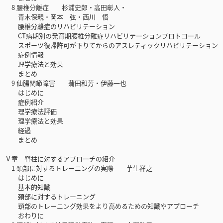
8 腰椎分離症 杉浦史郎・高田彰人・
青木保親・岡本 弦・西川 悟
腰椎分離症のリハビリテーション
CT病期別の発育期腰椎分離症リハビリテーションプロトコール
スポーツ復帰許可が下りてからのアスレティックリハビリテーション
症例情報
理学療法と効果
まとめ
9 仙腸関節障害 蒲田和芳・伊藤一也
はじめに
症例紹介
理学療法評価
理学療法と効果
経過
まとめ
Ⅴ章 脊柱に対するアプローチの紹介
1 頚部に対するトレーニングの実際 芋生祥之
はじめに
基本的知識
頚部に対するトレーニング
頚部のトレーニング効果をより高めるための知識やアプローチ
おわりに