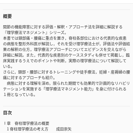
概要
関節の機能障害に対する評価・解釈・アプローチ法を詳細に解説する
『理学療法マネジメント』シリーズ。
本書では頸部痛・腰痛に重点を置き，脊柱各部位における代表的な疾患
の病態を整形外科医が解説し，それを受け理学療法士が，評価法や評価結
果の解釈の仕方，理学療法アプローチについてエビデンスを交えながら
詳細に解説。また，代表的な疾患別のケーススタディも併せて掲載し，臨
床実践するうえでのポイントや判断，実際の理学療法について解説して
いる。
さらに，頸部・腰部に対するトレーニングや徒手療法，妊婦・産褥婦の腰
痛に対するアプローチも紹介。
病態に対する理解を深め，限られた期間でも効果的で計画的なリハビリ
テーションを実施する「理学療法マネジメント能力」を身に付けられる
１冊となっている。
目次
Ⅰ章 脊柱理学療法の概要
1 脊柱理学療法の考え方 成田崇矢