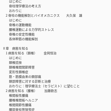
はじめに
脊柱理学療法の考え方
おわりに
2 脊柱の機能解剖とバイオメカニクス 大久保 雄
はじめに
脊椎の運動機能
腰椎運動による力学的ストレス
脊椎の安定性機能
各体幹筋の機能解剖
Ⅱ章 病態を知る
1 病態を知る（頚椎） 金岡恒治
はじめに
頚椎捻挫
頚椎椎間関節障害
変形性頚椎症
筋・筋膜由来の頚部痛
頚部障害に対する診断と治療
おわりに：理学療法士（セラピスト）に望むこと
2 病態を知る（腰椎） 加藤欽志
椎間板性腰痛
腰椎椎間板ヘルニア
椎間関節性腰痛
腰部脊柱管狭窄症