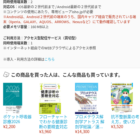
同時使用端末数
2
対応OS
iOS最新の２世代前まで / Android最新の２世代前まで
※コンテンツの使用にあたり、専用ビューアisho.jpが必要
※Androidは、Android２世代前の端末のうち、国内キャリア経由で販売されている端
末（Xperia、GALAXY、AQUOS、ARROWS、Nexusなど）にて動作確認しています
必要メモリ容量
160 MB以上
ご利用方法
アクセス型配信サービス（買切型）
同時使用端末数
1
※インターネット経由でのWEBブラウザによるアクセス参照
※導入・利用方法の詳細は
こちら
この商品を買った人は、こんな商品も買っています。
ポケット呼吸器
フローチャート
プロメテウス解
抗不整脈薬の考
診療2026
でわかる健康診
剖学アトラス 解
え方，使い方
¥2,200
断の要精査対応
剖学総論／運...
¥3,520
¥3,960
¥14,300