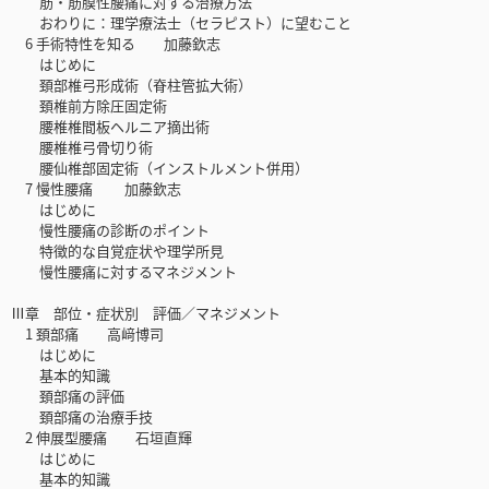
筋・筋膜性腰痛に対する治療方法
おわりに：理学療法士（セラピスト）に望むこと
6 手術特性を知る 加藤欽志
はじめに
頚部椎弓形成術（脊柱管拡大術）
頚椎前方除圧固定術
腰椎椎間板ヘルニア摘出術
腰椎椎弓骨切り術
腰仙椎部固定術（インストルメント併用）
7 慢性腰痛 加藤欽志
はじめに
慢性腰痛の診断のポイント
特徴的な自覚症状や理学所見
慢性腰痛に対するマネジメント
Ⅲ章 部位・症状別 評価／マネジメント
1 頚部痛 高﨑博司
はじめに
基本的知識
頚部痛の評価
頚部痛の治療手技
2 伸展型腰痛 石垣直輝
はじめに
基本的知識