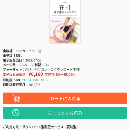
出版社
メジカルビュー社
電子版ISBN
電子版発売日
2019/07/22
ページ数
356ページ
判型
Ｂ5
フォーマット
PDF（パソコンへのダウンロード不可）
¥6,160
電子版販売価格：
(本体¥5,600＋税10％)
印刷版ISBN
978-4-7583-1913-3
印刷版発行年月
2019/02
カートに入れる
ちょっと立ち読み
ご利用方法
ダウンロード型配信サービス（買切型）