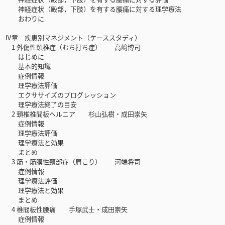
神経症状（殿部，下肢）を有する腰痛に対する理学療法
おわりに
Ⅳ章 疾患別マネジメント（ケーススタディ）
1 外傷性頚椎症（むち打ち症） 高﨑博司
はじめに
基本的知識
症例情報
理学療法評価
エクササイズのプログレッション
理学療法終了の目安
2 頚椎椎間板ヘルニア 杉山弘樹・成田崇矢
症例情報
理学療法評価
理学療法と効果
まとめ
3 筋・筋膜性頚部症（肩こり） 河端将司
症例情報
理学療法評価
理学療法と効果
まとめ
4 椎間板性腰痛 手塚武士・成田崇矢
症例情報