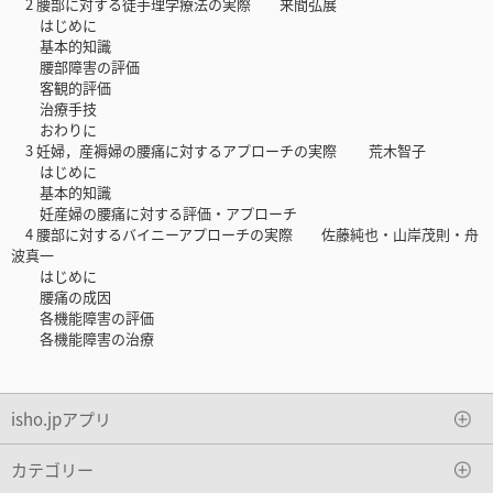
2 腰部に対する徒手理学療法の実際 来間弘展
はじめに
基本的知識
腰部障害の評価
客観的評価
治療手技
おわりに
3 妊婦，産褥婦の腰痛に対するアプローチの実際 荒木智子
はじめに
基本的知識
妊産婦の腰痛に対する評価・アプローチ
4 腰部に対するバイニーアプローチの実際 佐藤純也・山岸茂則・舟
波真一
はじめに
腰痛の成因
各機能障害の評価
各機能障害の治療
isho.jpアプリ
カテゴリー