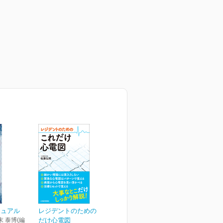
ニュアル
レジデントのための これ
末 泰博(編
だけ心電図