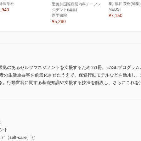
外医学社
集) 藤谷 茂樹(編集)
聖路加国際病院内科チーフレ
,940
MEDSI
ジデント(編集)
¥7,150
医学書院
¥5,280
あるセルフマネジメントを支援するための1冊。EASEプログラムとは、Encour
mの略で、対象者の生活重要事を前景化させたうえで、保健行動モデルなどを活
る。行動変容に関する基礎知識や支援する技法を解説し、さらにこれを
識
ント
elf-care）と