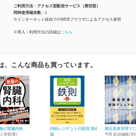
ご利用方法
アクセス型配信サービス（買切型）
同時使用端末数
1
※インターネット経由でのWEBブラウザによるアクセス参照
※導入・利用方法の詳細は
こちら
は、こんな商品も買っています。
敵の腎臓内科
内科レジデントの鉄則 第4
重症患者管理マ
口 智基(著)
版
平岡 栄治(編集) 則