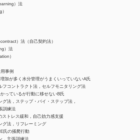
rning）法
g）
ontract）法（自己契約法）
ing）法
ion）
活用事例
重増加が多く水分管理がうまくいっていないA氏
トラクト法，セルフモニタリング法
わかっているが行動に移せないB氏
ステップ・バイ・ステップ法，
訓練法
へのストレス緩和，自己効力感支援
，リフレーミング
者E氏の掻爬行動
主張訓練法