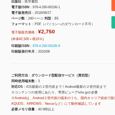
出版社
医学書院
電子版ISBN
978-4-260-60106-1
電子版発売日
2018/08/27
ページ数
240ページ
判型
B5
フォーマット
PDF（パソコンへのダウンロード不可）
¥2,750
電子版販売価格：
(本体¥2,500＋税10％)
印刷版ISBN
978-4-260-00106-9
印刷版発行年月
2010/08
ご利用方法
ダウンロード型配信サービス（買切型）
同時使用端末数
3
対応OS
iOS最新の２世代前まで / Android最新の２世代前まで
※コンテンツの使用にあたり、専用ビューアisho.jpが必要
※Androidは、Android２世代前の端末のうち、国内キャリア経由で販
AQUOS、ARROWS、Nexusなど）にて動作確認しています
必要メモリ容量
40 MB以上