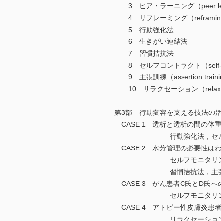
3 ピア・ラーニング（peer lea
4 リフレーミング（reframin
5 行動強化法
6 生きがい連結法
7 習慣拮抗法
8 セルフコントラクト（self-c
9 主張訓練（assertion train
10 リラクセーション（relaxat
第3部 行動変容を支える技法の
CASE 1 透析と透析の間の体
行動強化法，セルフコン
CASE 2 水分管理の必要性は
セルフモニタリング法，
習慣拮抗法，主張
CASE 3 がん患者C氏とD氏
セルフモニタリング法
CASE 4 アトピー性皮膚炎患
リラクセーション，