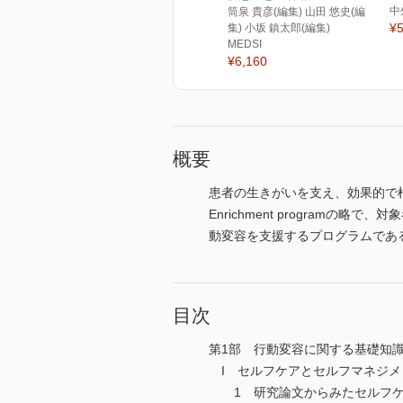
中
筒泉 貴彦(編集) 山田 悠史(編
¥5
集) 小坂 鎮太郎(編集)
MEDSI
¥6,160
概要
患者の生きがいを支え、効果的で根拠の
Enrichment progra
動変容を支援するプログラムであ
目次
第1部 行動変容に関する基礎知
I セルフケアとセルフマネジメ
1 研究論文からみたセルフケア（s