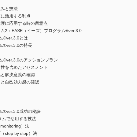
みと技法
に活用する利点
護に応用する時の留意点
：EASE（イーズ）プログラム®ver.3.0
er.3.0とは
er.3.0の特長
ver.3.0のアクションプラン
性を含めたアセスメント
と解決意義の確認
と自己効力感の確認
ver.3.0成功の秘訣
ラムで活用する技法
itoring）法
p by step）法