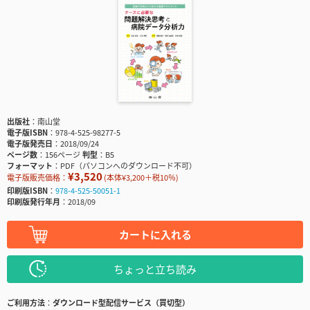
出版社
南山堂
電子版ISBN
978-4-525-98277-5
電子版発売日
2018/09/24
ページ数
156ページ
判型
B5
フォーマット
PDF（パソコンへのダウンロード不可）
¥3,520
電子版販売価格：
(本体¥3,200＋税10％)
印刷版ISBN
978-4-525-50051-1
印刷版発行年月
2018/09
カートに入れる
ちょっと立ち読み
ご利用方法
ダウンロード型配信サービス（買切型）