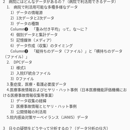
2 病院にはどんなデータがあるの？（病院で利活用できるデータ）
1. 病院で利活用可能な多種多様なデータ
1）データの情報源
2）1次データと2次データ
3）データの種類
Column❷ 「重み付き平均」って，な〜に？
4）個別データと集計データ
5）記憶媒体（メディア）
6）データ作成（収集）のタイミング
Column❸ 「縦持ちのデータ（ファイル）」と「横持ちのデータ
（ファイル）」
2. DPCデータ
1）様式1
2）入院EF統合ファイル
3）Dファイル
3.重症度，医療・看護必要度データ
4.医療事故情報およびヒヤリ・ハット事例（日本医療機能評価機構にお
ける医療事故情報収集等事業）
1）データ収集の経緯
2）医療事故情報とヒヤリ・ハット事例
3）公開情報の利活用
5.院内感染対策サーベイランス（JANIS）データ
3 日々の疑問をどうやって分析するの？（データ分析の仕方）