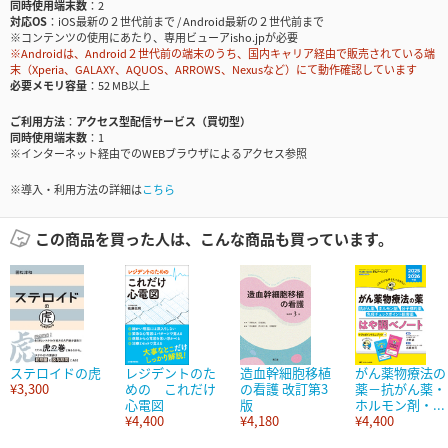
同時使用端末数
2
対応OS
iOS最新の２世代前まで / Android最新の２世代前まで
※コンテンツの使用にあたり、専用ビューアisho.jpが必要
※Androidは、Android２世代前の端末のうち、国内キャリア経由で販売されている端
末（Xperia、GALAXY、AQUOS、ARROWS、Nexusなど）にて動作確認しています
必要メモリ容量
52 MB以上
ご利用方法
アクセス型配信サービス（買切型）
同時使用端末数
1
※インターネット経由でのWEBブラウザによるアクセス参照
※導入・利用方法の詳細は
こちら
この商品を買った人は、こんな商品も買っています。
ステロイドの虎
レジデントのた
造血幹細胞移植
がん薬物療法の
¥3,300
めの これだけ
の看護 改訂第3
薬－抗がん薬・
心電図
版
ホルモン剤・...
¥4,400
¥4,180
¥4,400