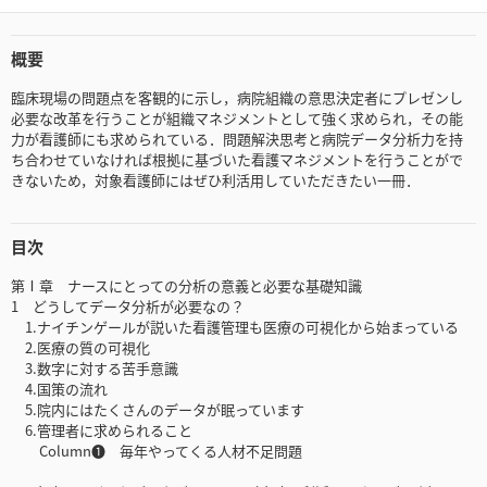
概要
臨床現場の問題点を客観的に示し，病院組織の意思決定者にプレゼンし
必要な改革を行うことが組織マネジメントとして強く求められ，その能
力が看護師にも求められている．問題解決思考と病院データ分析力を持
ち合わせていなければ根拠に基づいた看護マネジメントを行うことがで
きないため，対象看護師にはぜひ利活用していただきたい一冊．
目次
第Ⅰ章 ナースにとっての分析の意義と必要な基礎知識
1 どうしてデータ分析が必要なの？
1.ナイチンゲールが説いた看護管理も医療の可視化から始まっている
2.医療の質の可視化
3.数字に対する苦手意識
4.国策の流れ
5.院内にはたくさんのデータが眠っています
6.管理者に求められること
Column❶ 毎年やってくる人材不足問題