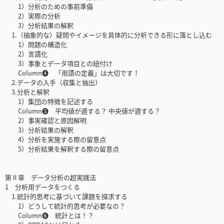
1）分析のための事前準備
2）実際の分析
3）分析結果の解釈
1.（抽象的な）疑問やイメージを具体的に分析できる形に落とし込む
1）問題の構造化
2）言語化
3）事象とデータ項目との紐付け
Column❹ 「用語の定義」は大切です！
2.データの入手（収集と抽出）
3.分析と解釈
1）集団の特徴を記述する
Column❺ 平均値が適する？ 中央値が適する？
2）事実確認と原因解明
3）分析結果の解釈
4）分析を実施する際の留意点
5）分析結果を解釈する際の留意点
第Ⅱ章 データ分析の超実践法
1 分析用データをつくる
1.統計的思考に基づいて課題を探求する
1）どうして統計的思考が必要なの？
Column❻ 統計とは！？