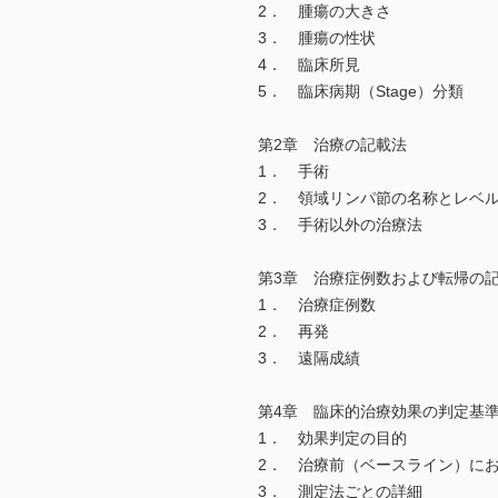
2． 腫瘍の大きさ
3． 腫瘍の性状
4． 臨床所見
5． 臨床病期（Stage）分類
第2章 治療の記載法
1． 手術
2． 領域リンパ節の名称とレベ
3． 手術以外の治療法
第3章 治療症例数および転帰の
1． 治療症例数
2． 再発
3． 遠隔成績
第4章 臨床的治療効果の判定基
1． 効果判定の目的
2． 治療前（ベースライン）に
3． 測定法ごとの詳細