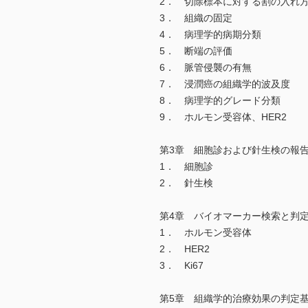
2． 切除標本に対する割の入れ
3． 組織の固定
4． 病理学的病期分類
5． 断端の評価
6． 脈管侵襲の有無
7． 浸潤癌の組織学的波及度
8． 病理学的グレード分類
9． ホルモン受容体、HER2
第3章 細胞診および針生検の報
1． 細胞診
2． 針生検
第4章 バイオマーカー検索と判
1． ホルモン受容体
2． HER2
3． Ki67
第5章 組織学的治療効果の判定