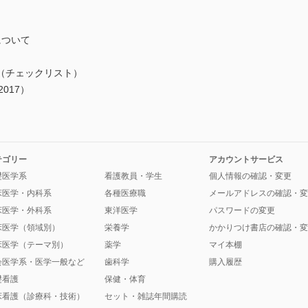
について
（チェックリスト）
017）
テゴリー
アカウントサービス
礎医学系
看護教員・学生
個人情報の確認・変更
床医学・内科系
各種医療職
メールアドレスの確認・変
床医学・外科系
東洋医学
パスワードの変更
床医学（領域別）
栄養学
かかりつけ書店の確認・変
床医学（テーマ別）
薬学
マイ本棚
会医学系・医学一般など
歯科学
購入履歴
礎看護
保健・体育
床看護（診療科・技術）
セット・雑誌年間購読