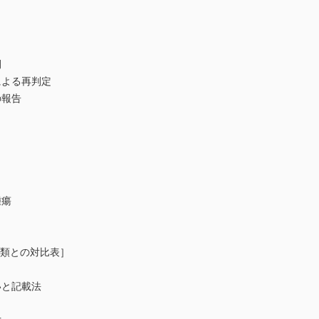
間
による再判定
の報告
腫瘍
分類との対比表］
いと記載法