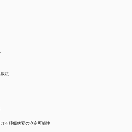
ル
記載法
準
おける腫瘍病変の測定可能性