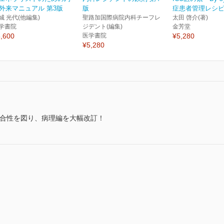
外来マニュアル 第3版
版
症患者管理レシ
城 光代(他編集)
聖路加国際病院内科チーフレ
太田 啓介(著)
学書院
ジデント(編集)
金芳堂
,600
医学書院
¥5,280
¥5,280
の整合性を図り、病理編を大幅改訂！