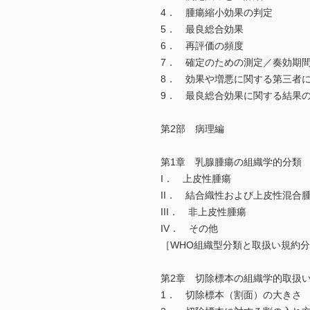
4． 腫瘍縮小効果の判定
5． 最良総合効果
6． 再評価の頻度
7． 確定のための測定／奏効期
8． 効果や増悪に関する第三者
9． 最良総合効果に関する結果
第2部 病理編
第1章 乳腺腫瘍の組織学的分類
I． 上皮性腫瘍
II． 結合織性および上皮性混合
III． 非上皮性腫瘍
IV． その他
［WHO組織型分類と取扱い規約
第2章 切除標本の組織学的取扱
1． 切除標本（割面）の大きさ