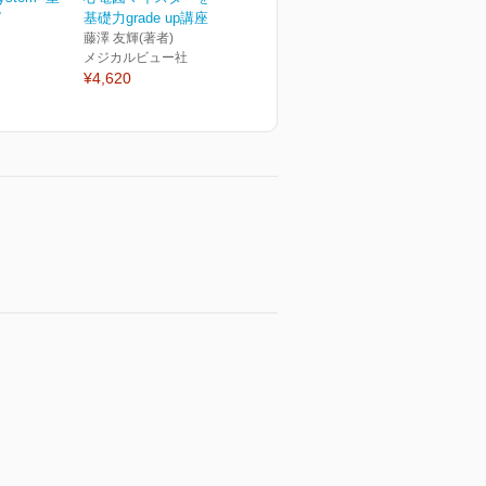
ピ
基礎力grade up講座
藤澤 友輝(著者)
メジカルビュー社
¥4,620