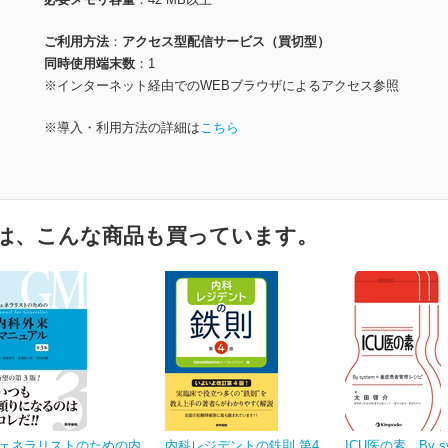
ご利用方法
アクセス型配信サービス（買切型）
同時使用端末数
1
※インターネット経由でのWEBブラウザによるアクセス参照
※導入・利用方法の詳細は
こちら
は、こんな商品も買っています。
ェネラリストのための内
内科レジデントの鉄則 第4
ICU医の素 By s