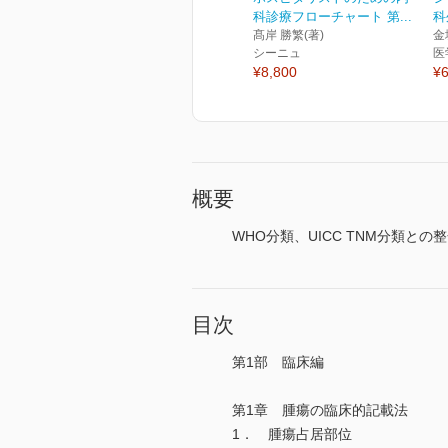
科診療フローチャート 第...
科
髙岸 勝繁(著)
金
シーニュ
医
¥8,800
¥6
概要
WHO分類、UICC TNM分類と
目次
第1部 臨床編
第1章 腫瘍の臨床的記載法
1． 腫瘍占居部位