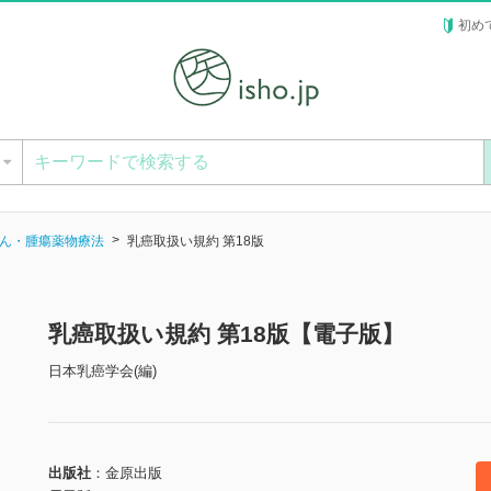
初め
ー
ん・腫瘍薬物療法
乳癌取扱い規約 第18版
乳癌取扱い規約 第18版【電子版】
日本乳癌学会(編)
出版社
金原出版