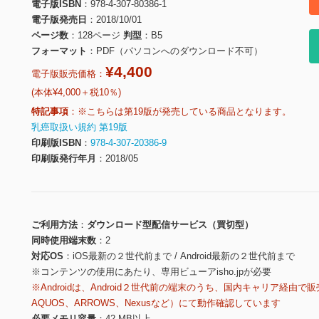
電子版ISBN
978-4-307-80386-1
電子版発売日
2018/10/01
ページ数
128ページ
判型
B5
フォーマット
PDF（パソコンへのダウンロード不可）
¥4,400
電子版販売価格：
(本体¥4,000＋税10％)
特記事項
※こちらは第19版が発売している商品となります。
乳癌取扱い規約 第19版
印刷版ISBN
978-4-307-20386-9
印刷版発行年月
2018/05
ご利用方法
ダウンロード型配信サービス（買切型）
同時使用端末数
2
対応OS
iOS最新の２世代前まで / Android最新の２世代前まで
※コンテンツの使用にあたり、専用ビューアisho.jpが必要
※Androidは、Android２世代前の端末のうち、国内キャリア経由で販
AQUOS、ARROWS、Nexusなど）にて動作確認しています
必要メモリ容量
42 MB以上