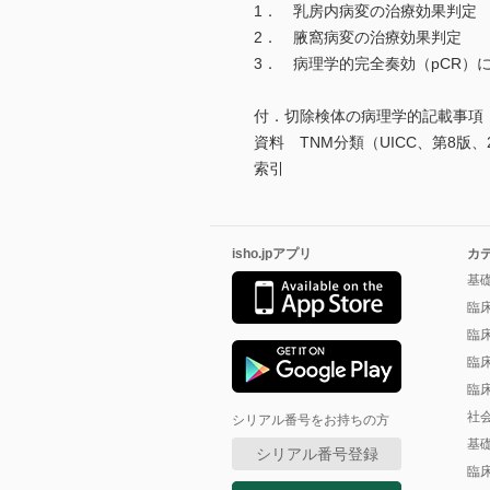
1． 乳房内病変の治療効果判定
2． 腋窩病変の治療効果判定
3． 病理学的完全奏効（pCR）
付．切除検体の病理学的記載事項
資料 TNM分類（UICC、第8版、2
索引
isho.jpアプリ
カ
基
臨
臨
臨
臨
社
シリアル番号をお持ちの方
基
シリアル番号登録
臨