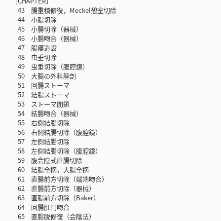
［CHAPTER］
43 腸重積修復，Meckel憩室切除
44 小腸切除
45 小腸切除（器械）
46 小腸吻合（器械）
47 腸瘻造設
48 虫垂切除
49 虫垂切除（腹腔鏡）
50 大腸の外科解剖
51 回腸ストーマ
52 結腸ストーマ
53 ストーマ閉鎖
54 結腸吻合（器械）
55 右側結腸切除
56 右側結腸切除（腹腔鏡）
57 左側結腸切除
58 左側結腸切除（腹腔鏡）
59 腹会陰式直腸切除
60 結腸全摘，大腸全摘
61 直腸前方切除（端端吻合）
62 直腸前方切除（器械）
63 直腸前方切除（Baker）
64 回腸肛門吻合
65 直腸脱修復（会陰法）