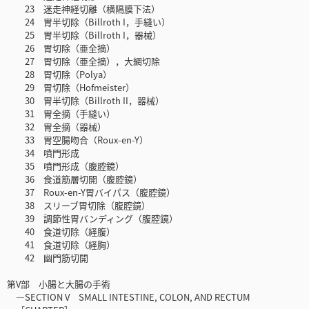
23 迷走神経切離（横隔膜下法）
24 胃半切除（Billroth I，手縫い）
25 胃半切除（Billroth I，器械）
26 胃切除（亜全摘）
27 胃切除（亜全摘），大網切除
28 胃切除（Polya）
29 胃切除（Hofmeister）
30 胃半切除（Billroth II，器械）
31 胃全摘（手縫い）
32 胃全摘（器械）
33 胃空腸吻合（Roux-en-Y）
34 噴門形成
35 噴門形成（腹腔鏡）
36 食道筋層切開（腹腔鏡）
37 Roux-en-Y胃バイパス（腹腔鏡）
38 スリーブ胃切除（腹腔鏡）
39 調節性胃バンディング（腹腔鏡）
40 食道切除（経腹）
41 食道切除（経胸）
42 幽門筋切開
第V部 小腸と大腸の手術
―SECTION V SMALL INTESTINE, COLON, AND RECTUM