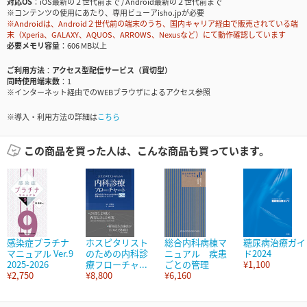
対応OS
iOS最新の２世代前まで / Android最新の２世代前まで
※コンテンツの使用にあたり、専用ビューアisho.jpが必要
※Androidは、Android２世代前の端末のうち、国内キャリア経由で販売されている端
末（Xperia、GALAXY、AQUOS、ARROWS、Nexusなど）にて動作確認しています
必要メモリ容量
606 MB以上
ご利用方法
アクセス型配信サービス（買切型）
同時使用端末数
1
※インターネット経由でのWEBブラウザによるアクセス参照
※導入・利用方法の詳細は
こちら
この商品を買った人は、こんな商品も買っています。
感染症プラチナ
ホスピタリスト
総合内科病棟マ
糖尿病治療ガイ
マニュアル Ver.9
のための内科診
ニュアル 疾患
ド2024
2025-2026
療フローチャ...
ごとの管理
¥1,100
¥2,750
¥8,800
¥6,160