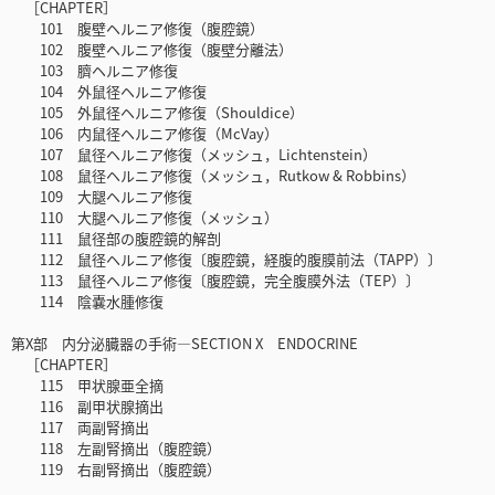
［CHAPTER］
101 腹壁ヘルニア修復（腹腔鏡）
102 腹壁ヘルニア修復（腹壁分離法）
103 臍ヘルニア修復
104 外鼠径ヘルニア修復
105 外鼠径ヘルニア修復（Shouldice）
106 内鼠径ヘルニア修復（McVay）
107 鼠径ヘルニア修復（メッシュ，Lichtenstein）
108 鼠径ヘルニア修復（メッシュ，Rutkow & Robbins）
109 大腿ヘルニア修復
110 大腿ヘルニア修復（メッシュ）
111 鼠径部の腹腔鏡的解剖
112 鼠径ヘルニア修復〔腹腔鏡，経腹的腹膜前法（TAPP）〕
113 鼠径ヘルニア修復〔腹腔鏡，完全腹膜外法（TEP）〕
114 陰嚢水腫修復
第X部 内分泌臓器の手術―SECTION X ENDOCRINE
［CHAPTER］
115 甲状腺亜全摘
116 副甲状腺摘出
117 両副腎摘出
118 左副腎摘出（腹腔鏡）
119 右副腎摘出（腹腔鏡）