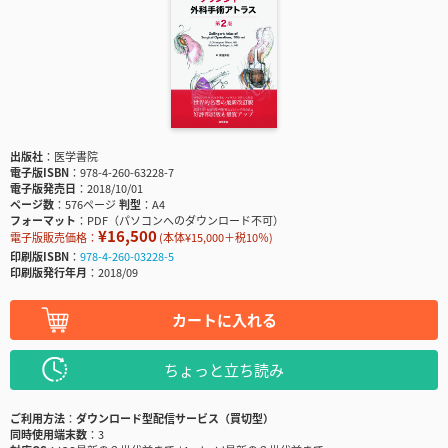
出版社
医学書院
電子版ISBN
978-4-260-63228-7
電子版発売日
2018/10/01
ページ数
576ページ
判型
A4
フォーマット
PDF（パソコンへのダウンロード不可）
¥16,500
電子版販売価格：
(本体¥15,000＋税10％)
印刷版ISBN
978-4-260-03228-5
印刷版発行年月
2018/09
カートに入れる
ちょっと立ち読み
ご利用方法
ダウンロード型配信サービス（買切型）
同時使用端末数
3