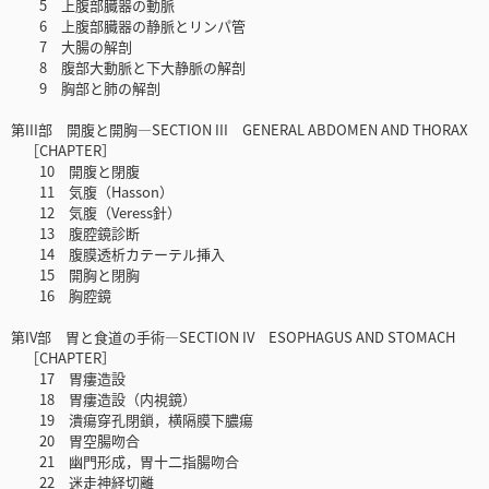
5 上腹部臓器の動脈
6 上腹部臓器の静脈とリンパ管
7 大腸の解剖
8 腹部大動脈と下大静脈の解剖
9 胸部と肺の解剖
第III部 開腹と開胸―SECTION III GENERAL ABDOMEN AND THORAX
［CHAPTER］
10 開腹と閉腹
11 気腹（Hasson）
12 気腹（Veress針）
13 腹腔鏡診断
14 腹膜透析カテーテル挿入
15 開胸と閉胸
16 胸腔鏡
第IV部 胃と食道の手術―SECTION IV ESOPHAGUS AND STOMACH
［CHAPTER］
17 胃瘻造設
18 胃瘻造設（内視鏡）
19 潰瘍穿孔閉鎖，横隔膜下膿瘍
20 胃空腸吻合
21 幽門形成，胃十二指腸吻合
22 迷走神経切離