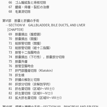
66 ゴム輪結紮と痔核切除
67 膿瘍・痔瘻・裂肛の治療
68 毛巣洞切除
第VI部 胆嚢と肝臓の手術
―SECTION VI GALLBLADDER, BILE DUCTS, AND LIVER
［CHAPTER］
69 胆嚢摘出（腹腔鏡）
70 胆嚢摘出（開腹）
71 総胆管切開（開腹）
72 総胆管切開（経十二指腸）
73 胆管十二指腸吻合
74 胆嚢摘出（下行性），胆嚢部分切除
75 胆嚢外瘻
76 胆管空腸吻合
77 肝門部腫瘍切除（Klatskin）
78 肝生検
79 肝臓の解剖と切除
80 肝部分切除（非解剖学的）
81 肝右葉切除（区域V～VIII±I）
82 肝左葉切除（区域II～IV±I）
83 拡大肝右葉切除（区域IV～VIII±I）
第VII部 膵臓と脾臓の手術―SECTION VII PANCREAS AND SPLEEN