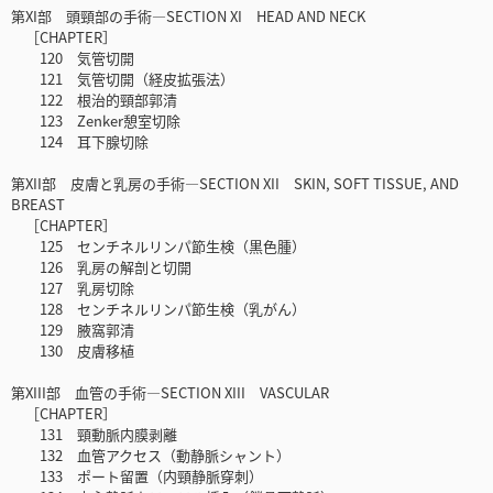
第XI部 頭頸部の手術―SECTION XI HEAD AND NECK
［CHAPTER］
120 気管切開
121 気管切開（経皮拡張法）
122 根治的頸部郭清
123 Zenker憩室切除
124 耳下腺切除
第XII部 皮膚と乳房の手術―SECTION XII SKIN, SOFT TISSUE, AND
BREAST
［CHAPTER］
125 センチネルリンパ節生検（黒色腫）
126 乳房の解剖と切開
127 乳房切除
128 センチネルリンパ節生検（乳がん）
129 腋窩郭清
130 皮膚移植
第XIII部 血管の手術―SECTION XIII VASCULAR
［CHAPTER］
131 頸動脈内膜剥離
132 血管アクセス（動静脈シャント）
133 ポート留置（内頸静脈穿刺）