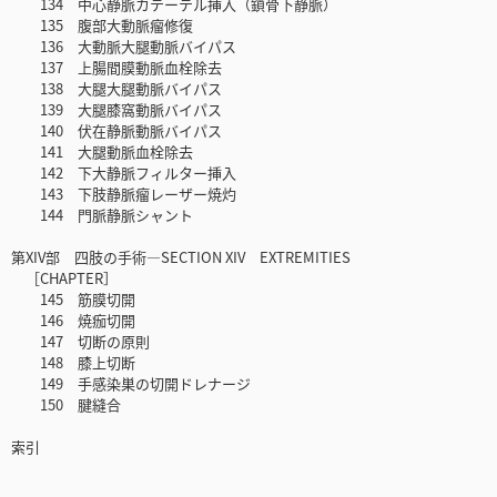
134 中心静脈カテーテル挿入（鎖骨下静脈）
135 腹部大動脈瘤修復
136 大動脈大腿動脈バイパス
137 上腸間膜動脈血栓除去
138 大腿大腿動脈バイパス
139 大腿膝窩動脈バイパス
140 伏在静脈動脈バイパス
141 大腿動脈血栓除去
142 下大静脈フィルター挿入
143 下肢静脈瘤レーザー焼灼
144 門脈静脈シャント
第XIV部 四肢の手術―SECTION XIV EXTREMITIES
［CHAPTER］
145 筋膜切開
146 焼痂切開
147 切断の原則
148 膝上切断
149 手感染巣の切開ドレナージ
150 腱縫合
索引