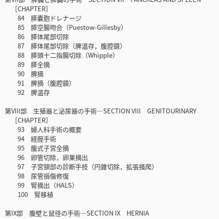
［CHAPTER］
84 膵嚢胞ドレナージ
85 膵空腸吻合（Puestow-Gillesby）
86 膵体尾部切除
87 膵体尾部切除（脾温存，腹腔鏡）
88 膵頭十二指腸切除（Whipple）
89 膵全摘
90 脾摘
91 脾摘（腹腔鏡）
92 脾温存
第VIII部 生殖器と泌尿器の手術―SECTION VIII GENITOURINARY
［CHAPTER］
93 婦人科手術の概要
94 経腟手術
95 腹式子宮全摘
96 卵管切除，卵巣摘出
97 子宮頸部の診断手技（円錐切除，拡張掻爬）
98 尿管損傷修復
99 腎摘出（HALS）
100 腎移植
第IX部 腹壁と鼠径の手術―SECTION IX HERNIA