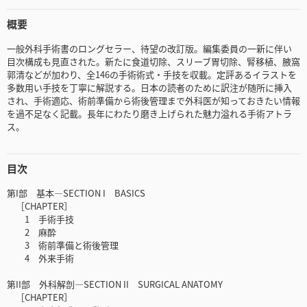
概要
一般外科手術書のロングセラー、待望の改訂版。編集委員の一新に伴い
目次構成も見直された。新たに食道切除、スリーブ胃切除、腎移植、腋窩
郭清などが加わり、全146の手術術式・手技を収載。定評あるイラストを
多数用い手技を丁寧に解説する。日本の読者のために訳注が随所に挿入
され、手術適応、術前準備から術後管理まで外科医が知っておきたい情報
を過不足なく記載。長年にわたり磨き上げられた魅力溢れる手術アトラ
ス。
目次
第I部 基本―SECTION I BASICS
［CHAPTER］
1 手術手技
2 麻酔
3 術前準備と術後管理
4 外来手術
第II部 外科解剖―SECTION II SURGICAL ANATOMY
［CHAPTER］