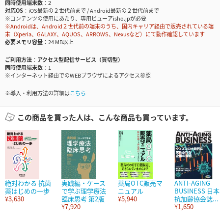
同時使用端末数
2
対応OS
iOS最新の２世代前まで / Android最新の２世代前まで
※コンテンツの使用にあたり、専用ビューアisho.jpが必要
※Androidは、Android２世代前の端末のうち、国内キャリア経由で販売されている端
末（Xperia、GALAXY、AQUOS、ARROWS、Nexusなど）にて動作確認しています
必要メモリ容量
24 MB以上
ご利用方法
アクセス型配信サービス（買切型）
同時使用端末数
1
※インターネット経由でのWEBブラウザによるアクセス参照
※導入・利用方法の詳細は
こちら
この商品を買った人は、こんな商品も買っています。
絶対わかる 抗菌
実践編・ケース
薬局OTC販売マ
ANTI-AGING
薬はじめの一歩
で学ぶ理学療法
ニュアル
BUSINESS 日本
¥3,630
臨床思考 第2版
¥5,940
抗加齢協会誌...
¥7,920
¥1,650