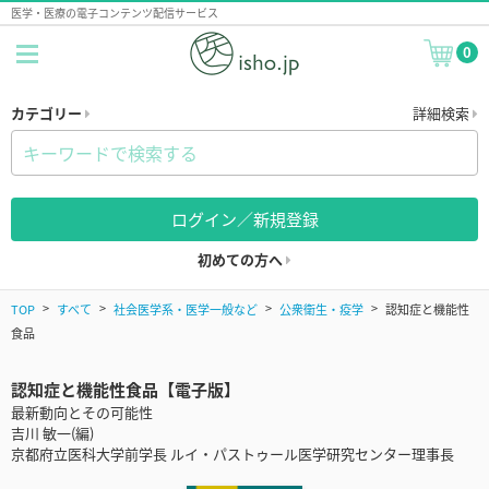
医学・医療の電子コンテンツ配信サービス
0
カテゴリー
詳細検索
ログイン／新規登録
初めての方へ
TOP
すべて
社会医学系・医学一般など
公衆衛生・疫学
認知症と機能性
食品
認知症と機能性食品【電子版】
最新動向とその可能性
吉川 敏一(編)
京都府立医科大学前学長 ルイ・パストゥール医学研究センター理事長