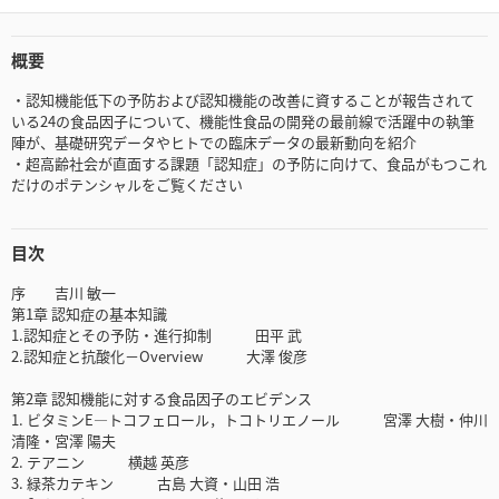
概要
・認知機能低下の予防および認知機能の改善に資することが報告されて
いる24の食品因子について、機能性食品の開発の最前線で活躍中の執筆
陣が、基礎研究データやヒトでの臨床データの最新動向を紹介
・超高齢社会が直面する課題「認知症」の予防に向けて、食品がもつこれ
だけのポテンシャルをご覧ください
目次
序 吉川 敏一
第1章 認知症の基本知識
1.認知症とその予防・進行抑制 田平 武
2.認知症と抗酸化－Overview 大澤 俊彦
第2章 認知機能に対する食品因子のエビデンス
1. ビタミンE―トコフェロール，トコトリエノール 宮澤 大樹・仲川
清隆・宮澤 陽夫
2. テアニン 横越 英彦
3. 緑茶カテキン 古島 大資・山田 浩