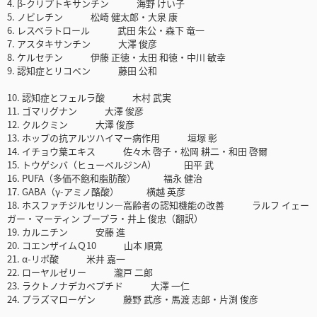
4. β-クリプトキサンチン 海野 けい子
5. ノビレチン 松崎 健太郎・大泉 康
6. レスベラトロール 武田 朱公・森下 竜一
7. アスタキサンチン 大澤 俊彦
8. ケルセチン 伊藤 正徳・太田 和徳・中川 敏幸
9. 認知症とリコペン 藤田 公和
10. 認知症とフェルラ酸 木村 武実
11. ゴマリグナン 大澤 俊彦
12. クルクミン 大澤 俊彦
13. ホップの抗アルツハイマー病作用 垣塚 彰
14. イチョウ葉エキス 佐々木 啓子・松岡 耕二・和田 啓爾
15. トウゲシバ（ヒューペルジンA） 田平 武
16. PUFA（多価不飽和脂肪酸） 福永 健治
17. GABA（γ-アミノ酪酸） 横越 英彦
18. ホスファチジルセリン―高齢者の認知機能の改善 ラルフ イェー
ガー・マーティン プープラ・井上 俊忠（翻訳）
19. カルニチン 安藤 進
20. コエンザイムＱ10 山本 順寛
21. α-リポ酸 米井 嘉一
22. ローヤルゼリー 瀧戸 二郎
23. ラクトノナデカペプチド 大澤 一仁
24. プラズマローゲン 藤野 武彦・馬渡 志郎・片渕 俊彦