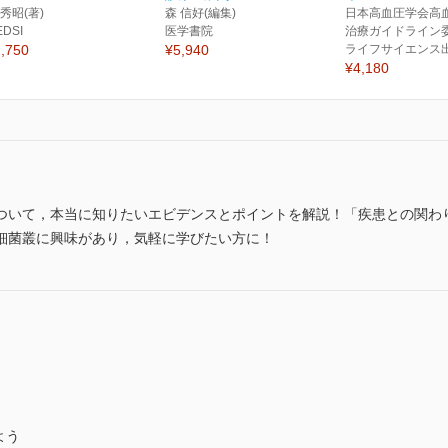
 秀昭(著)
森 信好(編集)
日本高血圧学会高
EDSI
医学書院
治療ガイドライン委
,750
¥5,940
ライフサイエンス
¥4,180
ついて，本当に知りたいエビデンスとポイントを解説！「疾患との関わ
細菌叢に興味があり，気軽に学びたい方に！
よう