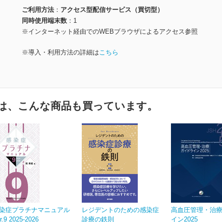
ご利用方法
アクセス型配信サービス（買切型）
同時使用端末数
1
※インターネット経由でのWEBブラウザによるアクセス参照
※導入・利用方法の詳細は
こちら
は、こんな商品も買っています。
染症プラチナマニュアル
レジデントのための感染症
高血圧管理・治
r.9 2025-2026
診療の鉄則
イン2025