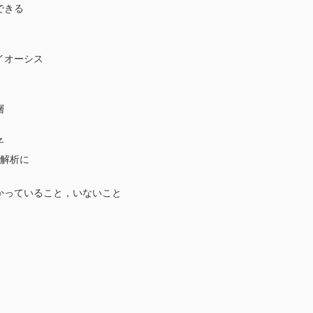
できる
イオーシス
層
子
物解析に
かっていること，いないこと