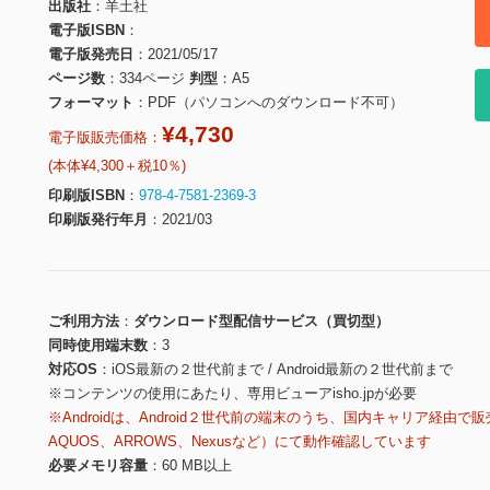
出版社
羊土社
電子版ISBN
電子版発売日
2021/05/17
ページ数
334ページ
判型
A5
フォーマット
PDF（パソコンへのダウンロード不可）
¥4,730
電子版販売価格：
(本体¥4,300＋税10％)
印刷版ISBN
978-4-7581-2369-3
印刷版発行年月
2021/03
ご利用方法
ダウンロード型配信サービス（買切型）
同時使用端末数
3
対応OS
iOS最新の２世代前まで / Android最新の２世代前まで
※コンテンツの使用にあたり、専用ビューアisho.jpが必要
※Androidは、Android２世代前の端末のうち、国内キャリア経由で販
AQUOS、ARROWS、Nexusなど）にて動作確認しています
必要メモリ容量
60 MB以上