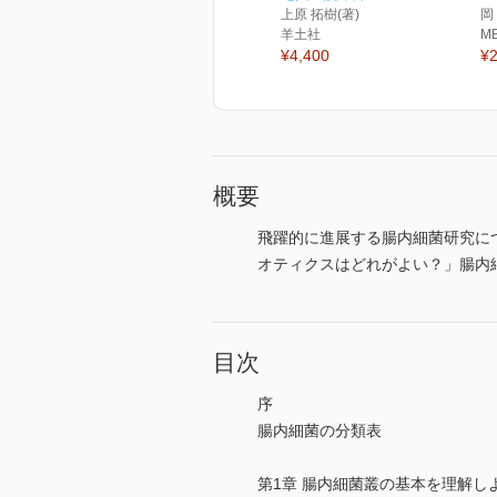
上原 拓樹(著)
岡
羊土社
M
¥4,400
¥2
概要
飛躍的に進展する腸内細菌研究に
オティクスはどれがよい？」腸内
目次
序
腸内細菌の分類表
第1章 腸内細菌叢の基本を理解し