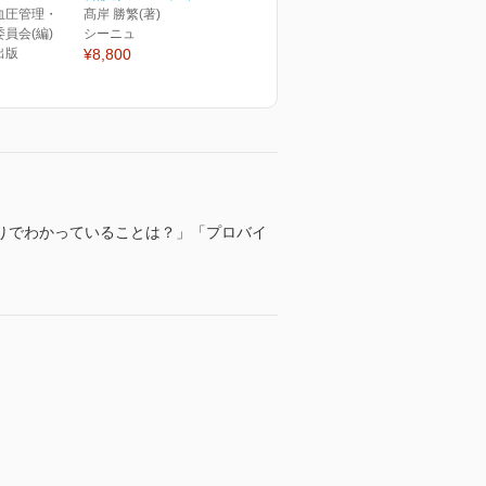
血圧管理・
髙岸 勝繁(著)
員会(編)
シーニュ
出版
¥8,800
りでわかっていることは？」「プロバイ