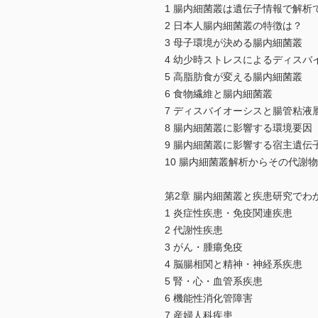
1 腸内細菌叢は遺伝子情報で解析
2 日本人腸内細菌叢の特徴は？
3 母子環境が決める腸内細菌叢
4 幼少時ストレスによるディスバ
5 高脂肪食が変える腸内細菌叢
6 食物繊維と腸内細菌叢
7 ディスバイオーシスと腸管粘液
8 腸内細菌叢に影響する環境要因
9 腸内細菌叢に影響する宿主遺伝
10 腸内細菌叢解析からその代謝
第2章 腸内細菌叢と疾患研究でわ
1 炎症性疾患・免疫関連疾患
2 代謝性疾患
3 がん・腫瘍免疫
4 脳腸相関と精神・神経系疾患
5 腎・心・血管系疾患
6 機能性消化管障害
7 産婦人科疾患