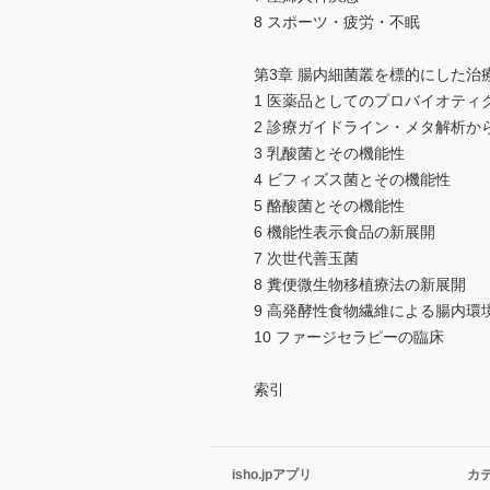
8 スポーツ・疲労・不眠
第3章 腸内細菌叢を標的にした治
1 医薬品としてのプロバイオティ
2 診療ガイドライン・メタ解析
3 乳酸菌とその機能性
4 ビフィズス菌とその機能性
5 酪酸菌とその機能性
6 機能性表示食品の新展開
7 次世代善玉菌
8 糞便微生物移植療法の新展開
9 高発酵性食物繊維による腸内環
10 ファージセラピーの臨床
索引
isho.jpアプリ
カ