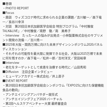
■巻頭
・PHOTO REPORT
■Focus
・鼎談 ウィズコロナ時代に求められる企業の課題／吉川敏一／森下竜
一／長谷川幸洋
・対談 第20回日本抗加齢医学会総会 特別プログラム「中村雅俊
TALK&LIVE」／中村雅俊／南野 徹／南 美希子
・Interview たった一人の悩みが出発点―小林製薬株式会社のサプリメ
ント開発の流儀―／吉川秀一
■2025年大阪・関西万博に向けた未来デザインシンポジウム2020パネル
ディスカッション
・それぞれの可能性を最大限に発揮できる社会，大阪は2025万博で未来
に何を残すのか／森下竜一／松井一郎／吉村洋文／宮田裕章
■Interview
・老化をターゲットとして疾患を治療する時代に／山田秀和
■Diffusion 注目企業インタビュー
・ヒューマンアカデミー株式会社／井上直子
■EVENT REPORT
・第20回日本抗加齢医学会総会シンポジウム「EXPO25に向けた保健機能
食品の動向」
・アンチエイジングアンバサダー就任式
・アンチエイジングフェア2020 バーチャル
・第2回ヘルスケアベンチャー大賞 最終審査会