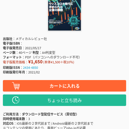
出版社
メディカルレビュー社
電子版ISBN
電子版発売日
2021/05/17
ページ数
40ページ
判型
A4判変型
フォーマット
PDF（パソコンへのダウンロード不可）
¥1,650
電子版販売価格：
(本体¥1,500＋税10％)
印刷版ISSN
2434-4850
印刷版発行年月
2021/02
カートに入れる
ちょっと立ち読み
ご利用方法
ダウンロード型配信サービス（買切型）
同時使用端末数
3
対応OS
iOS最新の２世代前まで / Android最新の２世代前まで
※コンテンツの使用にあたり、専用ビューアisho.jpが必要