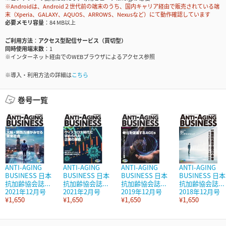
※Androidは、Android２世代前の端末のうち、国内キャリア経由で販売されている端
末（Xperia、GALAXY、AQUOS、ARROWS、Nexusなど）にて動作確認しています
必要メモリ容量
84 MB以上
ご利用方法
アクセス型配信サービス（買切型）
同時使用端末数
1
※インターネット経由でのWEBブラウザによるアクセス参照
※導入・利用方法の詳細は
こちら
巻号一覧
ANTI-AGING
ANTI-AGING
ANTI-AGING
ANTI-AGING
BUSINESS 日本
BUSINESS 日本
BUSINESS 日本
BUSINESS 日本
抗加齢協会誌...
抗加齢協会誌...
抗加齢協会誌...
抗加齢協会誌...
2021年12月号
2021年2月号
2019年12月号
2018年12月号
¥1,650
¥1,650
¥1,650
¥1,650