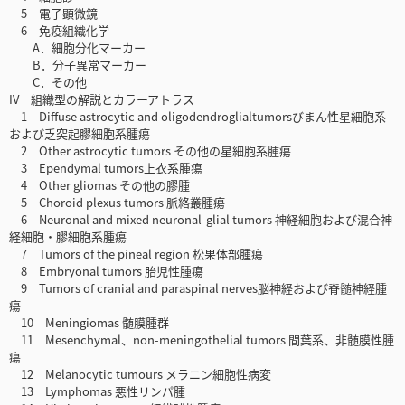
5 電子顕微鏡
6 免疫組織化学
A．細胞分化マーカー
B．分子異常マーカー
C．その他
IV 組織型の解説とカラーアトラス
1 Diffuse astrocytic and oligodendroglialtumorsびまん性星細胞系
および乏突起膠細胞系腫瘍
2 Other astrocytic tumors その他の星細胞系腫瘍
3 Ependymal tumors上衣系腫瘍
4 Other gliomas その他の膠腫
5 Choroid plexus tumors 脈絡叢腫瘍
6 Neuronal and mixed neuronal-glial tumors 神経細胞および混合神
経細胞・膠細胞系腫瘍
7 Tumors of the pineal region 松果体部腫瘍
8 Embryonal tumors 胎児性腫瘍
9 Tumors of cranial and paraspinal nerves脳神経および脊髄神経腫
瘍
10 Meningiomas 髄膜腫群
11 Mesenchymal、non-meningothelial tumors 間葉系、非髄膜性腫
瘍
12 Melanocytic tumours メラニン細胞性病変
13 Lymphomas 悪性リンパ腫