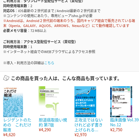
ご利用方法
ダウンロード型配信サービス（買切型）
同時使用端末数
2
対応OS
iOS最新の２世代前まで / Android最新の２世代前まで
※コンテンツの使用にあたり、専用ビューアisho.jpが必要
※Androidは、Android２世代前の端末のうち、国内キャリア経由で販売されている端
末（Xperia、GALAXY、AQUOS、ARROWS、Nexusなど）にて動作確認しています
必要メモリ容量
72 MB以上
ご利用方法
アクセス型配信サービス（買切型）
同時使用端末数
1
※インターネット経由でのWEBブラウザによるアクセス参照
※導入・利用方法の詳細は
こちら
この商品を買った人は、こんな商品も買っています。
レジデントのた
胆道癌取扱い規
正攻法ではない
臨床画像 Vol.39
めの これだけ
約 第7版
けれど必ず書き
No.12
輸液
¥4,290
上げられる...
¥2,750
¥4,620
¥2,970