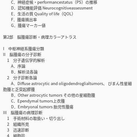
C．神経症候・performancestatus（PS）の推移
D．認知機能評価 Neurocognitiveassessment
E．生活の質 Quality of life（QOL）
F．腫瘍摘出率
G．腫瘍マーカー値
第2部 脳腫瘍診断・病理カラーアトラス
I 中枢神経系腫瘍分類
II 脳腫瘍の分子診断
1 分子遺伝学的解析
A．序論
B．解析法各論
2 分子診断各論
A．Diffuse astrocytic and oligodendroglialtumors、 びまん性星細
胞腫と乏突起膠腫
B．Other astrocytic tumors その他の星細胞腫
C．Ependymal tumors上衣腫
D．Embryonal tumors 胎児性腫瘍
III 脳腫瘍の病理診断
1 手術材料の取扱い・切り出し
2 組織所見
3 迅速診断
4 細胞診