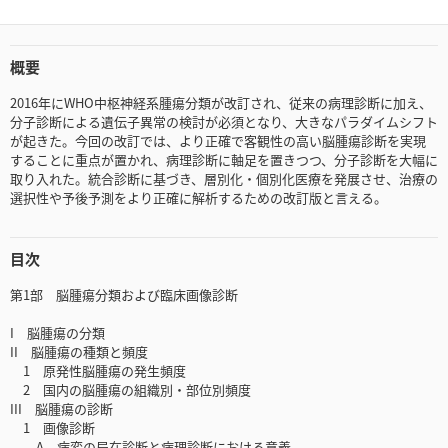
概要
2016年にWHO中枢神経系腫瘍分類が改訂され、従来の病理診断に加え、
分子診断による遺伝子異常の検討が必須となり、大きなパラダイムシフト
が起きた。今回の改訂では、より正確で客観性の高い脳腫瘍診断を実現
することに重点が置かれ、病理診断に軸足を置きつつ、分子診断を大幅に
取り入れた。統合診断に基づき、層別化・個別化医療を発展させ、治療の
選択性や予後予測をより正確に解析するための改訂版と言える。
目次
第1部 脳腫瘍分類および臨床画像診断
I 脳腫瘍の分類
II 脳腫瘍の種類と頻度
1 原発性脳腫瘍の発生頻度
2 国内の脳腫瘍の組織別・部位別頻度
III 脳腫瘍の診断
1 画像診断
A．病変の局在診断と病理診断における意義