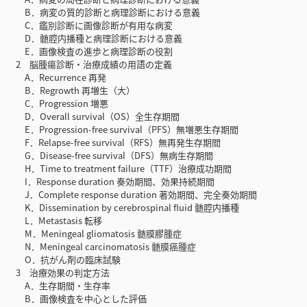
B．病変の質的診断と病理診断における意義
C．鑑別診断に画像診断が有用な病変
D．髄腔内播種と病理診断における意義
E．画像検査の進歩と病理診断の役割
2 脳腫瘍診断・治療成績の用語の定義
A．Recurrence 再発
B．Regrowth 再増生（大）
C．Progression 増悪
D．Overall survival（OS）全生存期間
E．Progression-free survival（PFS）無増悪生存期間
F．Relapse-free survival（RFS）無再発生存期間
G．Disease-free survival（DFS）無病生存期間
H．Time to treatment failure（TTF）治療成功期間
I．Response duration 奏効期間、効果持続期間
J．Complete response duration 著効期間、完全奏効期間
K．Dissemination by cerebrospinal fluid 髄腔内播種
L．Metastasis 転移
M．Meningeal gliomatosis 髄膜膠腫症
N．Meningeal carcinomatosis 髄膜癌腫症
O．抗がん剤の臨床試験
3 治療効果の判定方法
A．生存期間・生存率
B．画像検査を中心とした評価