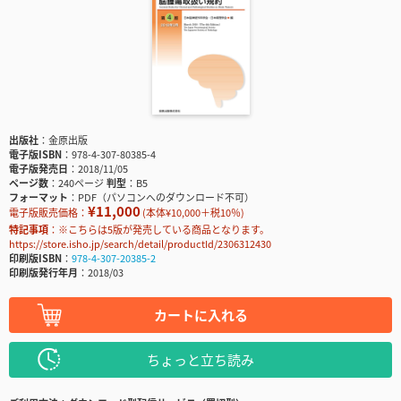
出版社
金原出版
電子版ISBN
978-4-307-80385-4
電子版発売日
2018/11/05
ページ数
240ページ
判型
B5
フォーマット
PDF（パソコンへのダウンロード不可）
¥11,000
電子版販売価格：
(本体¥10,000＋税10％)
特記事項
※こちらは5版が発売している商品となります。
https://store.isho.jp/search/detail/productId/2306312430
印刷版ISBN
978-4-307-20385-2
印刷版発行年月
2018/03
カートに入れる
ちょっと立ち読み