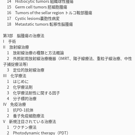
14 Histiocytic tumors 組織球性腫瘍
15 Germ cell tumors 胚細胞腫瘍
16 Tumors of the sellar region トルコ鞍部腫瘍
17 Cystic lesions嚢胞性病変
18 Metastatic tumors 転移性脳腫瘍
第3部 脳腫瘍の治療法
I 手術
II 放射線治療
1 放射線治療の種類と方法概論
2 外照射用放射線治療機器（IMRT、陽子線療法、重粒子線治療、中性
子捕捉療法等)
3 定位的放射線治療
III 化学療法
1 はじめに
2 化学療法剤
3 化学療法耐性に関する因子
4 分子標的治療
IV 免疫治療
1 抗PD-1抗体
2 養子免疫細胞療法
V 新規注目されている治療法
1 ワクチン療法
2 Photodynamic therapy（PDT）