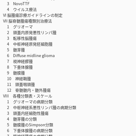
3 NovoTTF
4 ウイルス療法
VI 脳腫瘍診療ガイドラインの制定
VII 脳脊髄腫瘍種類別治療法
1 グリオーマ
2 頭蓋内原発悪性リンパ腫
3 転移性脳腫瘍
4 中枢神経原発胚細胞腫
5 髄芽腫
6 Diffuse midline glioma
7 視神経膠腫
8 下垂体腺腫
9 髄膜腫
10 神経鞘腫
11 頭蓋咽頭腫
12 脊髄髄内・髄外腫瘍
VIII 各種分類表・スケール
1 グリオーマの病期分類
2 中枢神経系悪性リンパ腫の病期分類
3 頭蓋内胚細胞性腫瘍
4 髄芽腫の分類
5 髄膜腫のSimpson分類
6 下垂体腺腫の病期分類