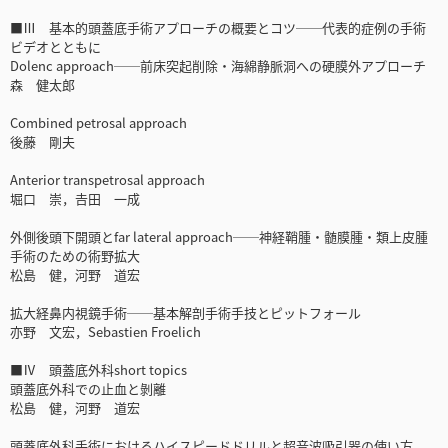
■Ⅲ 基本的頭蓋底手術アプローチの概要とコツ──代表的症例の手術
ビデオとともに
Dolenc approach──前床突起削除・海綿静脈洞への硬膜外アプローチ
森 健太郎
Combined petrosal approach
後藤 剛夫
Anterior transpetrosal approach
堀口 崇，𠮷田 一成
外側後頭下開頭とfar lateral approach──神経鞘腫・髄膜腫・類上皮腫
手術のための術野拡大
松島 健，河野 道宏
拡大経鼻内視鏡手術──基本解剖手術手技とピットフォール
亦野 文宏，Sebastien Froelich
■Ⅳ 頭蓋底外科short topics
頭蓋底外科での止血と剝離
松島 健，河野 道宏
頭蓋底外科手術におけるハイスピードドリルと超音波吸引器の使い方