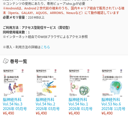
※コンテンツの使用にあたり、専用ビューアisho.jpが必要
※Androidは、Android２世代前の端末のうち、国内キャリア経由で販売されている端
末（Xperia、GALAXY、AQUOS、ARROWS、Nexusなど）にて動作確認しています
必要メモリ容量
210 MB以上
ご利用方法
アクセス型配信サービス（買切型）
同時使用端末数
1
※インターネット経由でのWEBブラウザによるアクセス参照
※導入・利用方法の詳細は
こちら
巻号一覧
脳神経外科
脳神経外科
脳神経外科
脳神経外科
Vol.54 No.3
Vol.54 No.2
Vol.54 No.1
Vol.53 No.6
2026年 05月号
2026年 03月号
2026年 01月号
2025年 11月号
¥6,490
¥6,490
¥6,490
¥6,490