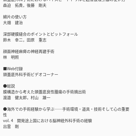
森迫 拓貴，後藤 剛夫
綿片の使い方
大畑 建治
深部硬膜縫合のポイントとピットフォール
鈴木 幸二，田原 重志
顔面神経麻痺の神経再建手術
林 明照
■Web付録
頭蓋底外科手術ビデオコーナー
●総説
膜構造から考えた頭蓋底良性腫瘍の手術摘出術
渡邉 健太郎，村山 雄一
●海外での手術経験から学ぶ──手術環境・道具・技術そして心の重要
性
vol. 4 開発途上国における脳神経外科手術の経験
出雲 剛