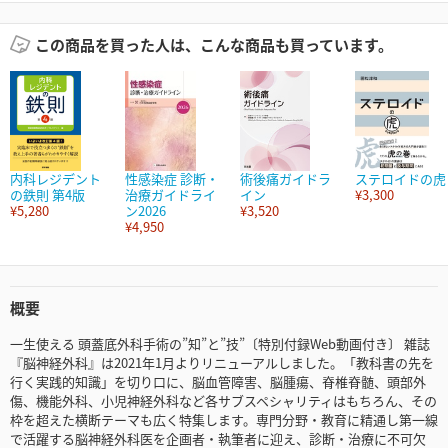
この商品を買った人は、こんな商品も買っています。
内科レジデント
性感染症 診断・
術後痛ガイドラ
ステロイドの虎
の鉄則 第4版
治療ガイドライ
イン
¥3,300
¥5,280
ン2026
¥3,520
¥4,950
概要
一生使える 頭蓋底外科手術の”知”と”技”〔特別付録Web動画付き〕 雑誌
『脳神経外科』は2021年1月よりリニューアルしました。「教科書の先を
行く実践的知識」を切り口に、脳血管障害、脳腫瘍、脊椎脊髄、頭部外
傷、機能外科、小児神経外科など各サブスペシャリティはもちろん、その
枠を超えた横断テーマも広く特集します。専門分野・教育に精通し第一線
で活躍する脳神経外科医を企画者・執筆者に迎え、診断・治療に不可欠