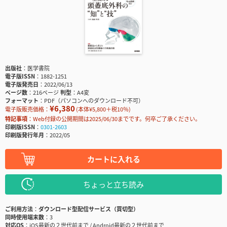
出版社
医学書院
電子版ISSN
1882-1251
電子版発売日
2022/06/13
ページ数
216ページ
判型
A4変
フォーマット
PDF（パソコンへのダウンロード不可）
¥6,380
電子版販売価格：
(本体¥5,800＋税10％)
特記事項
Web付録の公開期間は2025/06/30までです。何卒ご了承ください。
印刷版ISSN
0301-2603
印刷版発行年月
2022/05
カートに入れる
ちょっと立ち読み
ご利用方法
ダウンロード型配信サービス（買切型）
同時使用端末数
3
対応OS
iOS最新の２世代前まで / Android最新の２世代前まで