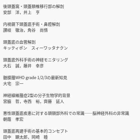
後頭蓋窩・頭蓋頚椎移行部の解剖
安部 洋，井上 亨
内視鏡下頭蓋底手術・鼻腔解剖
讃岐 徹治，角谷 尚悟
頭蓋底の血管解剖
キッティポン スィーワッタナクン
頭蓋底外科手術の神経モニタリング
大石 誠，藤井 幸彦
髄膜腫WHO grade 1/2/3の最新知見
大宅 宗一
神経線維腫症2型の分子生物学的背景
宮脇 哲，寺西 裕，齊藤 延人
悪性頭蓋底疾患に対する頭頸部外科での常識──脳神経外科の非常識
朝蔭 孝宏
頭蓋底再建手術の基本的コンセプト
田中 顕太郎，岡崎 睦