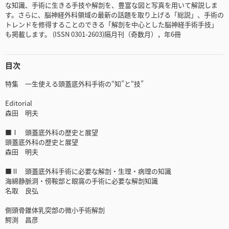
な知識、手術に生きる手技や解剖を、豊富な図と写真を用いて解説しま
す。さらに、脳神経外科領域の最新の話題を取り上げる「総説」、手術の
トレンドを修得することのできる「解剖を中心とした脳神経手術手技」
も掲載します。 (ISSN 0301-2603)隔月刊（奇数月），年6冊
目次
特集 一生使える頭蓋底外科手術の“知”と“技”
Editorial
森田 明夫
■Ⅰ 頭蓋底外科の歴史と展望
頭蓋底外科の歴史と展望
森田 明夫
■Ⅱ 頭蓋底外科手術に必要な解剖・生理・病理の知識
海綿静脈洞・傍鞍部と眼窩の手術に必要な解剖知識
名取 良弘
側頭骨錐体乳突部の微小手術解剖
鰐渕 昌彦