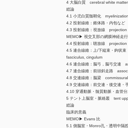
4 大脳白質 cerebral white matter
総論
4.1 小児白質髄鞘化 myelinization of c
4.2 投射線維：錐体路・内包など projection
4.3 投射線維：視放線 projection fiber
MEMO▶ 視交叉部の網膜神経走
4.4 投射線維：聴放線 projection fiber
4.5 連合線維：上/下縦束・鉤状束・弓状束・帯状束 as
fasciculus, cingulum
4.6 連合線維：脳弓，脳弓交連 associatio
4.7 連合線維：前頭斜走路 association 
4.8 交連線維：脳梁 commissural fib
4.9 交連線維：前交連・後交連・手綱交連 commi
4.10 穿通動脈・髄質動脈・血管分水嶺（境界領域）
5 テント上脳室・脈絡叢 tent upper ven
総論
臨床的意義
MEMO▶ Evans 比
5.1 側脳室・Monro孔・透明中隔腔・Verga腔 