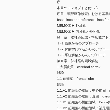
序
本書のコンセプトと使い方
序章 頭部画像検査における基準
base lines and reference lines for
MEMO①▶ 外耳孔
MEMO②▶ 内耳孔と外耳孔
第Ⅰ章 脳神経広域・準広域アト
Ⅰ-1 画像からのアプローチ
Ⅰ-2 解剖学的構造からのアプロー
Ⅰ-3 系統解剖からのアプローチ
第Ⅱ章 脳神経各領域解剖
1 大脳皮質 cerebral cortex
総論
1.1 前頭葉 frontal lobe
総論
1.1.A1 前頭葉の脳回：中心前回 prec
1.1.A2 前頭葉の脳回：直回 gyrus 
1.1.B1 前頭葉の機能領域：Broca野 
1.1.B2 前頭葉の機能領域：補足運動野 s