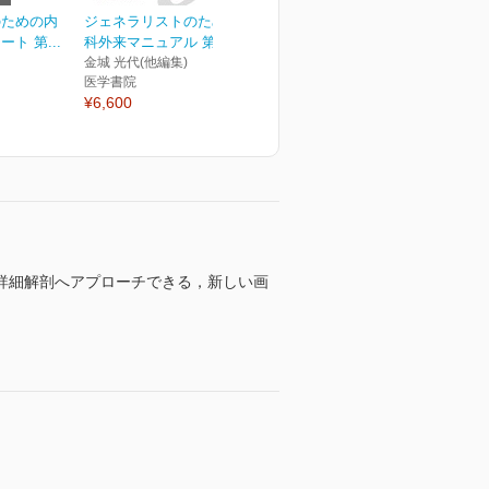
のための内
ジェネラリストのための内
ト 第...
科外来マニュアル 第3版
金城 光代(他編集)
医学書院
¥6,600
詳細解剖へアプローチできる，新しい画