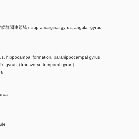
関連領域）supramarginal gyrus, angular gyrus
pocampal formation, parahippocampal gyrus
 gyrus（transverse temporal gyrus）
ea
area
ule