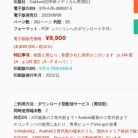
出版社
Gakken(旧学研メディカル秀潤社)
電子版ISBN
978-4-05-988607-5
電子版発売日
2023/08/08
ページ数
392ページ
判型
B5
フォーマット
PDF（パソコンへのダウンロード不可）
¥9,900
電子版販売価格：
(本体¥9,000＋税10％)
特記事項
紙面と異なり，割愛された箇所がございます〔p.144 図
1A，p.145 図2（A～F すべて）〕
印刷版ISBN
978-4-7809-0446-8
印刷版発行年月
2022/11
ご利用方法
ダウンロード型配信サービス（買切型）
同時使用端末数
2
対応OS
iOS最新の２世代前まで / Android最新の２世代前まで
※コンテンツの使用にあたり、専用ビューアisho.jpが必要
※Androidは、Android２世代前の端末のうち、国内キャリア経由で販
AQUOS、ARROWS、Nexusなど）にて動作確認しています