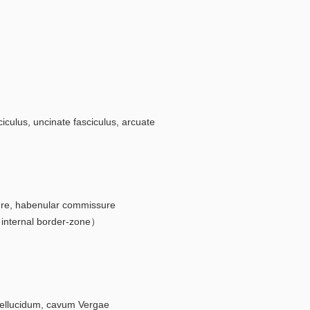
s, uncinate fasciculus, arcuate
, habenular commissure
ernal border-zone）
llucidum, cavum Vergae