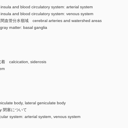
d blood circulatory system: arterial system
nd blood circulatory system: venous system
嶺域 cerebral arteries and watershed areas
atter: basal ganglia
ication, siderosis
tem
e body, lateral geniculate body
rtery 閉塞について
stem: arterial system, venous system