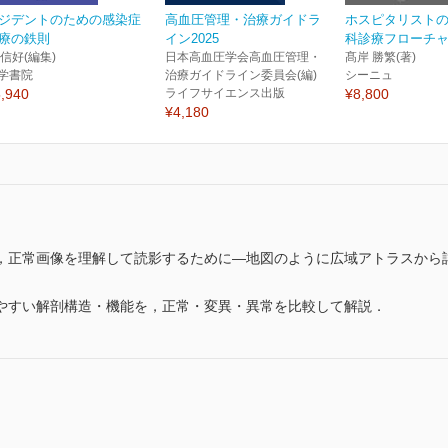
ジデントのための感染症
高血圧管理・治療ガイドラ
ホスピタリスト
療の鉄則
イン2025
科診療フローチャー
 信好(編集)
日本高血圧学会高血圧管理・
髙岸 勝繁(著)
学書院
治療ガイドライン委員会(編)
シーニュ
,940
ライフサイエンス出版
¥8,800
¥4,180
，正常画像を理解して読影するために―地図のように広域アトラスから
やすい解剖構造・機能を，正常・変異・異常を比較して解説．