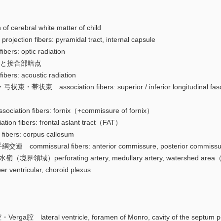
erebral white matter of child
 fibers: pyramidal tract, internal capsule
s: optic radiation
行と接合部暗点
s: acoustic radiation
sociation fibers: superior / inferior longitudinal fasciculu
n fibers: fornix（+commissure of fornix）
fibers: frontal aslant tract（FAT）
ers: corpus callosum
ssural fibers: anterior commissure, posterior commissure
perforating artery, medullary artery, watershed area（int
tricular, choroid plexus
lateral ventricle, foramen of Monro, cavity of the septum pe