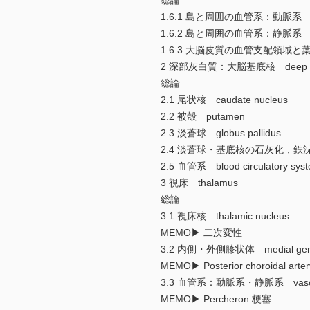
総論
1.6.1 島と周囲の血管系：動脈系 insula an
1.6.2 島と周囲の血管系：静脈系 insula a
1.6.3 大脳皮質の血管支配領域と葉間血管分水
2 深部灰白質：大脳基底核 deep gray m
総論
2.1 尾状核 caudate nucleus
2.2 被殻 putamen
2.3 淡蒼球 globus pallidus
2.4 淡蒼球・基底核の石灰化，鉄沈着 calc
2.5 血管系 blood circulatory sys
3 視床 thalamus
総論
3.1 視床核 thalamic nucleus
MEMO▶ 二次変性
3.2 内側・外側膝状体 medial geniculat
MEMO▶ Posterior choroidal a
3.3 血管系：動脈系・静脈系 vascular sy
MEMO▶ Percheron 梗塞