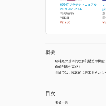
感染症プラチナマニュアル
レ
Ver.9 2025-2026
診
岡 秀昭(著)
森
MEDSI
医
¥2,750
¥5
概要
脳神経の基本的な解剖構造や機能
像解剖書が完成！
各論では，臨床的に異常をきたし
目次
著者一覧