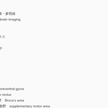
線・参照線
 brain imaging
ラス
チ
entral gyrus
rectus
Broca’s area
upplementary motor area