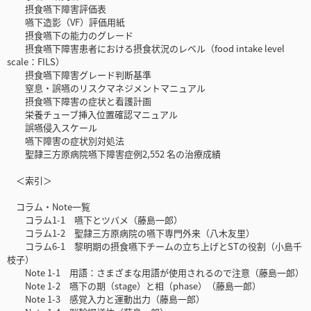
摂食嚥下障害評価表
嚥下造影（VF）評価用紙
摂食嚥下の能力のグレード
摂食嚥下障害患者における摂食状況のレベル（food intake level
scale：FILS）
摂食嚥下障害グレード判断基準
窒息・誤嚥のリスクマネジメントマニュアル
摂食嚥下障害の症状と看護計画
栄養チューブ挿入位置確認マニュアル
誤嚥侵入スケール
嚥下障害の症状別対処法
聖隷三方原病院嚥下障害症例2,552 名の治療成績
＜索引＞
コラム・Note一覧
コラム1-1 嚥下とツバメ（藤島一郎）
コラム1-2 聖隷三方原病院の嚥下専門外来（八木友里）
コラム6-1 黎明期の摂食嚥下チームの立ち上げとSTの役割（小島千
枝子）
Note 1-1 用語：さまざまな用語が使用されるので注意（藤島一郎）
Note 1-2 嚥下の期（stage）と相（phase）（藤島一郎）
Note 1-3 感覚入力と運動出力（藤島一郎）