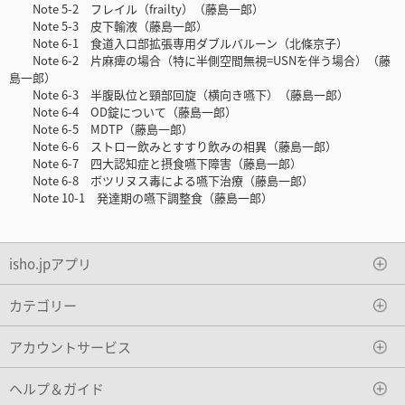
Note 5-2 フレイル（frailty）（藤島一郎）
Note 5-3 皮下輸液（藤島一郎）
Note 6-1 食道入口部拡張専用ダブルバルーン（北條京子）
Note 6-2 片麻痺の場合（特に半側空間無視=USNを伴う場合）（藤
島一郎）
Note 6-3 半腹臥位と頸部回旋（横向き嚥下）（藤島一郎）
Note 6-4 OD錠について（藤島一郎）
Note 6-5 MDTP（藤島一郎）
Note 6-6 ストロー飲みとすすり飲みの相異（藤島一郎）
Note 6-7 四大認知症と摂食嚥下障害（藤島一郎）
Note 6-8 ボツリヌス毒による嚥下治療（藤島一郎）
Note 10-1 発達期の嚥下調整食（藤島一郎）
isho.jpアプリ
カテゴリー
アカウントサービス
ヘルプ＆ガイド