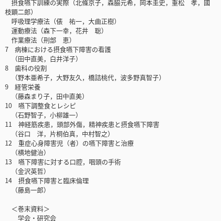
摂食嚥下訓練の実際（北條京子，森脇元希，岡本圭史，重松 孝，國
枝顕二郎）
呼吸理学療法（俵 祐一，大曲正樹）
運動療法（森下一幸，花井 聡）
作業療法（刑部 恵）
7 病棟における摂食嚥下障害の看護
（田中直美，白井洋子）
8 歯科の役割
（野本亜希子，大野友久，橋詰桃代，波多野真智子）
9 経管栄養
（藤森まり子，田中直美）
10 嚥下調整食とレシピ
（石野智子，小柳雄一）
11 神経筋疾患，頭部外傷，精神疾患と摂食嚥下障害
（谷口 洋，片桐伯真，中村智之）
12 重症心身障害児（者）の嚥下障害と治療
（横地健治）
13 嚥下障害に対する口腔，咽頭の手術
（金沢英哲）
14 摂食嚥下障害と臨床倫理
（藤島一郎）
＜巻末資料＞
学会・研究会