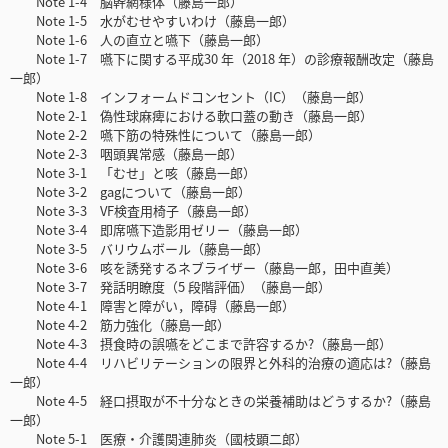
Note 1-4 脳幹網様体（藤島一郎）
Note 1-5 水がむせやすいわけ（藤島一郎）
Note 1-6 人の直立と嚥下（藤島一郎）
Note 1-7 嚥下に関する平成30 年（2018 年）の診療報酬改定（藤島
一郎）
Note 1-8 インフォームドコンセント（IC）（藤島一郎）
Note 2-1 偽性球麻痺における軟口蓋の動き（藤島一郎）
Note 2-2 嚥下筋の特殊性について（藤島一郎）
Note 2-3 咽頭異常感（藤島一郎）
Note 3-1 「むせ」と咳（藤島一郎）
Note 3-2 gagについて（藤島一郎）
Note 3-3 VF検査用椅子（藤島一郎）
Note 3-4 即席嚥下造影用ゼリー（藤島一郎）
Note 3-5 バリウムボール（藤島一郎）
Note 3-6 咳を誘発するネブライザー（藤島一郎，田中直美）
Note 3-7 発話明瞭度（5 段階評価）（藤島一郎）
Note 4-1 障害と障がい，障碍（藤島一郎）
Note 4-2 筋力強化（藤島一郎）
Note 4-3 摂食時の誤嚥をどこまで許容するか?（藤島一郎）
Note 4-4 リハビリテーションの限界と外科的治療の適応は?（藤島
一郎）
Note 4-5 経口摂取が不十分なときの栄養補助はどうするか?（藤島
一郎）
Note 5-1 医療・介護関連肺炎（國枝顕二郎）