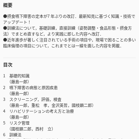
概要
●摂食嚥下障害の定本が7 年ぶりの改訂．最新知見に基づく知識・技術で
アップデート！
●訓練法について，基礎訓練，直接訓練（姿勢調整・食品形態・摂食方
法）でまとめ直すなど，より実践に即した内容へ改訂．
●近年進歩が著しく注目されている手術の項目や，現場で困ることの多い
臨床倫理の項目について，これまでとは一線を画した内容を掲載．
目次
1 基礎的知識
（藤島一郎）
2 嚥下障害の病態と原因疾患
（藤島一郎）
3 スクリーニング，評価，検査
（藤島一郎，重松 孝，金沢英哲，國枝顕二郎）
4 リハビリテーションの考え方と治療
（藤島一郎）
5 リスク管理
（國枝顕二郎，西村 立）
6 訓練法