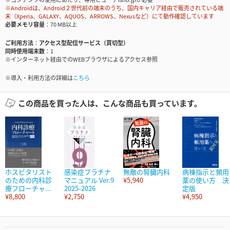
※Androidは、Android２世代前の端末のうち、国内キャリア経由で販売されている端
末（Xperia、GALAXY、AQUOS、ARROWS、Nexusなど）にて動作確認しています
必要メモリ容量
70 MB以上
ご利用方法
アクセス型配信サービス（買切型）
同時使用端末数
1
※インターネット経由でのWEBブラウザによるアクセス参照
※導入・利用方法の詳細は
こちら
この商品を買った人は、こんな商品も買っています。
ホスピタリスト
感染症プラチナ
無敵の腎臓内科
病棟指示と頻用
のための内科診
マニュアル Ver.9
¥5,940
薬の使い方 決
療フローチャ...
2025-2026
定版
¥8,800
¥2,750
¥4,950