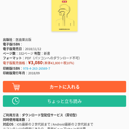
出版社
医歯薬出版
電子版ISBN
電子版発売日
2018/11/12
ページ数
332ページ
判型
新書
フォーマット
PDF（パソコンへのダウンロード不可）
¥3,080
電子版販売価格：
(本体¥2,800＋税10％)
印刷版ISBN
978-4-263-26569-7
印刷版発行年月
2018/09
カートに入れる
ちょっと立ち読み
ご利用方法
ダウンロード型配信サービス（買切型）
同時使用端末数
2
対応OS
iOS最新の２世代前まで / Android最新の２世代前まで
※コンテンツの使用にあたり、専用ビューアisho.jpが必要