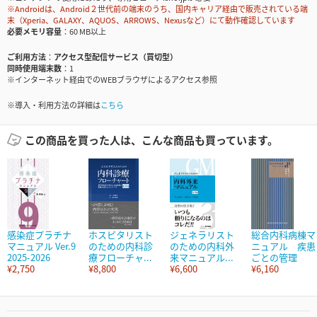
※Androidは、Android２世代前の端末のうち、国内キャリア経由で販売されている端
末（Xperia、GALAXY、AQUOS、ARROWS、Nexusなど）にて動作確認しています
必要メモリ容量
60 MB以上
ご利用方法
アクセス型配信サービス（買切型）
同時使用端末数
1
※インターネット経由でのWEBブラウザによるアクセス参照
※導入・利用方法の詳細は
こちら
この商品を買った人は、こんな商品も買っています。
感染症プラチナ
ホスピタリスト
ジェネラリスト
総合内科病棟マ
マニュアル Ver.9
のための内科診
のための内科外
ニュアル 疾患
2025-2026
療フローチャ...
来マニュアル...
ごとの管理
¥2,750
¥8,800
¥6,600
¥6,160