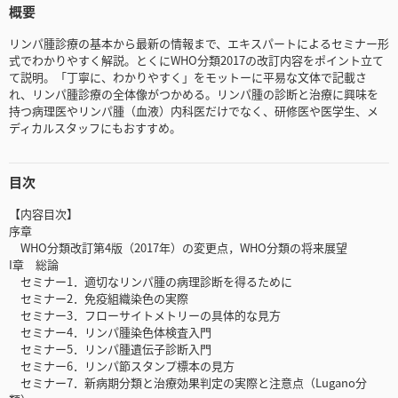
概要
リンパ腫診療の基本から最新の情報まで、エキスパートによるセミナー形
式でわかりやすく解説。とくにWHO分類2017の改訂内容をポイント立て
て説明。「丁寧に、わかりやすく」をモットーに平易な文体で記載さ
れ、リンパ腫診療の全体像がつかめる。リンパ腫の診断と治療に興味を
持つ病理医やリンパ腫（血液）内科医だけでなく、研修医や医学生、メ
ディカルスタッフにもおすすめ。
目次
【内容目次】
序章
WHO分類改訂第4版（2017年）の変更点，WHO分類の将来展望
I章 総論
セミナー1．適切なリンパ腫の病理診断を得るために
セミナー2．免疫組織染色の実際
セミナー3．フローサイトメトリーの具体的な見方
セミナー4．リンパ腫染色体検査入門
セミナー5．リンパ腫遺伝子診断入門
セミナー6．リンパ節スタンプ標本の見方
セミナー7．新病期分類と治療効果判定の実際と注意点（Lugano分