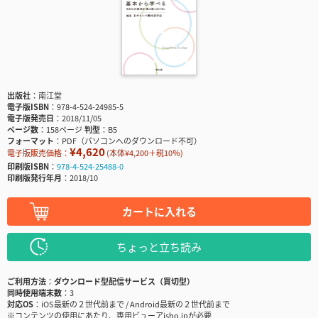
出版社
南江堂
電子版ISBN
978-4-524-24985-5
電子版発売日
2018/11/05
ページ数
158ページ
判型
B5
フォーマット
PDF（パソコンへのダウンロード不可）
¥4,620
電子版販売価格：
(本体¥4,200＋税10％)
印刷版ISBN
978-4-524-25488-0
印刷版発行年月
2018/10
カートに入れる
ちょっと立ち読み
ご利用方法
ダウンロード型配信サービス（買切型）
同時使用端末数
3
対応OS
iOS最新の２世代前まで / Android最新の２世代前まで
※コンテンツの使用にあたり、専用ビューアisho.jpが必要