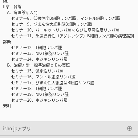
類）
II章 各論
A．病理診断入門
セミナー8．低悪性度B細胞リンパ腫，マントル細胞リンパ腫
セミナー9．びまん性大細胞型B細胞リンパ腫
セミナー10．バーキットリンパ腫ならびに高悪性度リンパ腫
セミナー11．急速進行性（アグレッシブ）B細胞リンパ腫の病理鑑別
診断
セミナー12．T細胞リンパ腫
セミナー13．NK/T細胞リンパ腫
セミナー14．ホジキンリンパ腫
B．治療方針－標準治療とその実際
セミナー15．濾胞性リンパ腫
セミナー16．マントル細胞リンパ腫
セミナー17．びまん性大細胞型B細胞リンパ腫
セミナー18．T細胞リンパ腫
セミナー19．NK/T細胞リンパ腫
セミナー20．ホジキンリンパ腫
索引
isho.jpアプリ