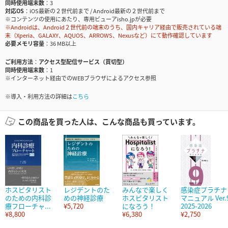
同時使用端末数
3
対応OS
iOS最新の２世代前まで / Android最新の２世代前まで
※コンテンツの使用にあたり、専用ビューアisho.jpが必要
※Androidは、Android２世代前の端末のうち、国内キャリア経由で販売されている端
末（Xperia、GALAXY、AQUOS、ARROWS、Nexusなど）にて動作確認しています
必要メモリ容量
36 MB以上
ご利用方法
アクセス型配信サービス（買切型）
同時使用端末数
1
※インターネット経由でのWEBブラウザによるアクセス参照
※導入・利用方法の詳細は
こちら
この商品を買った人は、こんな商品も買っています。
ホスピタリスト
レジデントのた
みんなで楽しく
感染症プラチナ
のための内科診
めの神経診療
ホスピタリスト
マニュアル Ver.
療フローチャ...
¥5,720
になろう！
2025-2026
¥8,800
¥6,380
¥2,750