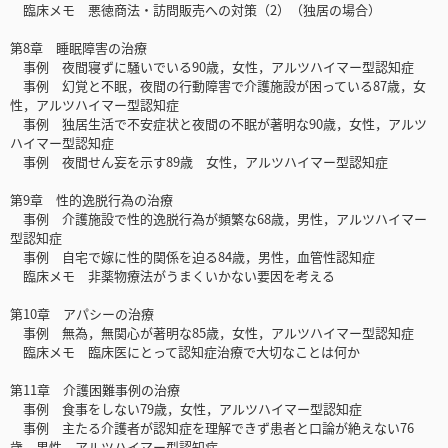
臨床メモ 悪徳商法・訪問販売への対策（2）（独居の場合）
第8章 睡眠障害の治療
事例 夜間寝ずに騒いでいる90歳，女性，アルツハイマー型認知症
事例 幻覚と不眠，夜間の行動障害で介護施設が困っている87歳，女
性，アルツハイマー型認知症
事例 独居生活で不安症状と夜間の不眠が著明な90歳，女性，アルツ
ハイマー型認知症
事例 夜間せん妄を示す89歳 女性，アルツハイマー型認知症
第9章 性的逸脱行為の治療
事例 介護施設で性的逸脱行為が頻繁な68歳，男性，アルツハイマー
型認知症
事例 自宅で嫁に性的関係を迫る84歳，男性，血管性認知症
臨床メモ 非薬物療法がうまくいかない要因を考える
第10章 アパシーの治療
事例 無為，無関心が著明な85歳，女性，アルツハイマー型認知症
臨床メモ 臨床医にとって認知症治療で大切なことは何か
第11章 介護困難事例の治療
事例 食事をしない79歳，女性，アルツハイマー型認知症
事例 主たる介護者が認知症を理解できず患者と口論が絶えない76
歳，男性，アルツハイマー型認知症