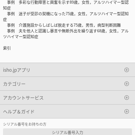
事例 多彩な行動障害と興奮を示す89歳，女性，アルツハイマー型認
知症
事例 迷子が受診の契機になった75歳，女性，アルツハイマー型認知
症
事例 介護施設からしばしば脱走する75歳，男性，病型判断困難
事例 夫を他人と認識し暴言や無断外出を繰り返す68歳，女性，アル
ツハイマー型認知症
索引
isho.jpアプリ
カテゴリー
アカウントサービス
ヘルプ＆ガイド
シリアル番号をお持ちの方
シリアル番号入力