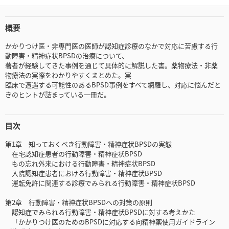
概要
かかりつけ医・非専門医の医師が認知症診療のなかで対応に苦慮する行
動障害・精神症状BPSDの治療について、
著者が経験してきた事例を通じて具体的に解説した書。薬物療法・非薬
物療法の実際をわかりやすくまとめた。実
臨床で遭遇する可能性のあるBPSD事例をすべて網羅し、対応に悩んだと
きのヒントが詰まっている一冊だ。
目次
第1章 知っておくべき行動障害・精神症状BPSDの実態
在宅認知症患者の行動障害・精神症状BPSD
もの忘れ外来における行動障害・精神症状BPSD
入院認知症患者における行動障害・精神症状BPSD
運転免許に関連する診療でみられる行動障害・精神症状BPSD
第2章 行動障害・精神症状BPSDへの対策の原則
認知症でみられる行動障害・精神症状BPSDに対する考えかた
「かかりつけ医のためのBPSDに対応する向精神薬使用ガイドライン