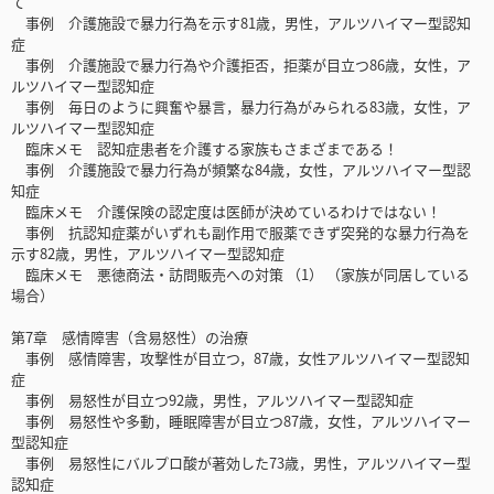
て
事例 介護施設で暴力行為を示す81歳，男性，アルツハイマー型認知
症
事例 介護施設で暴力行為や介護拒否，拒薬が目立つ86歳，女性，ア
ルツハイマー型認知症
事例 毎日のように興奮や暴言，暴力行為がみられる83歳，女性，ア
ルツハイマー型認知症
臨床メモ 認知症患者を介護する家族もさまざまである！
事例 介護施設で暴力行為が頻繁な84歳，女性，アルツハイマー型認
知症
臨床メモ 介護保険の認定度は医師が決めているわけではない！
事例 抗認知症薬がいずれも副作用で服薬できず突発的な暴力行為を
示す82歳，男性，アルツハイマー型認知症
臨床メモ 悪徳商法・訪問販売への対策 （1） （家族が同居している
場合）
第7章 感情障害（含易怒性）の治療
事例 感情障害，攻撃性が目立つ，87歳，女性アルツハイマー型認知
症
事例 易怒性が目立つ92歳，男性，アルツハイマー型認知症
事例 易怒性や多動，睡眠障害が目立つ87歳，女性，アルツハイマー
型認知症
事例 易怒性にバルプロ酸が著効した73歳，男性，アルツハイマー型
認知症