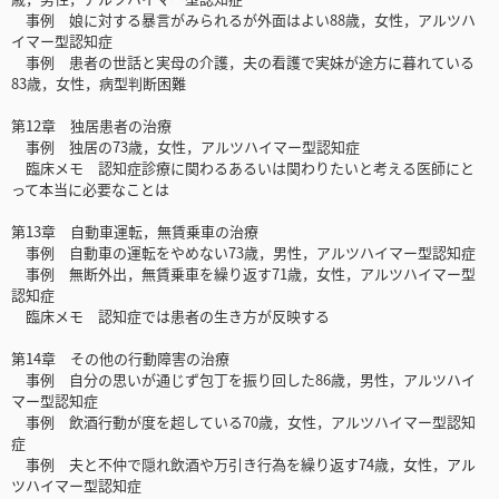
事例 娘に対する暴言がみられるが外面はよい88歳，女性，アルツハ
イマー型認知症
事例 患者の世話と実母の介護，夫の看護で実妹が途方に暮れている
83歳，女性，病型判断困難
第12章 独居患者の治療
事例 独居の73歳，女性，アルツハイマー型認知症
臨床メモ 認知症診療に関わるあるいは関わりたいと考える医師にと
って本当に必要なことは
第13章 自動車運転，無賃乗車の治療
事例 自動車の運転をやめない73歳，男性，アルツハイマー型認知症
事例 無断外出，無賃乗車を繰り返す71歳，女性，アルツハイマー型
認知症
臨床メモ 認知症では患者の生き方が反映する
第14章 その他の行動障害の治療
事例 自分の思いが通じず包丁を振り回した86歳，男性，アルツハイ
マー型認知症
事例 飲酒行動が度を超している70歳，女性，アルツハイマー型認知
症
事例 夫と不仲で隠れ飲酒や万引き行為を繰り返す74歳，女性，アル
ツハイマー型認知症