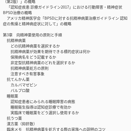
（第2版）」の概略
「認知症疾患 診療ガイドライン2017」における行動障害・精神症状
BPSD治療の概略
アメリカ精神医学会「BPSDに対する抗精神病薬治療ガイドライン 認知
症の焦燥と精神病症状に対して」の概略
第3章 向精神薬使用の原則と手順
抗精神病薬
どの抗精神病薬を選択するか
抗精神病薬が効果を期待できる標的症状は何か
保険病名をどう記載するか
非定型抗精神病薬のどれを選択するか
抗精神病薬処方の原則
注意すべき有害事象
抗てんかん薬
カルバマゼピン
バルプロ酸
睡眠薬
認知症患者にみられる睡眠障害の病態
睡眠衛生指導は認知症診療で有効か
実臨床で睡眠薬をどう選択し使用するか
抗うつ薬
漢方薬（抑肝散）
臨床メモ 抗精神病薬を処方する際の家族への説明のコツ