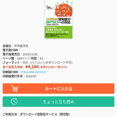
出版社
中外医学社
電子版ISBN
電子版発売日
2018/11/26
ページ数
248ページ
判型
A5
フォーマット
PDF（パソコンへのダウンロード不可）
¥4,180
電子版販売価格：
(本体¥3,800＋税10％)
印刷版ISBN
978-4-498-22910-5
印刷版発行年月
2018/09
カートに入れる
ちょっと立ち読み
ご利用方法
ダウンロード型配信サービス（買切型）