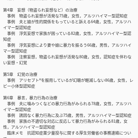
第4章 妄想（物盗られ妄想など）の治療
事例 物盗られ妄想が活発な75歳，女性，アルツハイマー型認知症
事例 夫と娘が性的関係をもっていると訴える64歳，女性，アルツハ
イマー型認知症
事例 浮気妄想で家族が困っている82歳，女性，アルツハイマー型認
知症
事例 浮気妄想により妻や娘に暴力を振るう66歳，男性，アルツハイ
マー型認知症
事例 注察妄想，物盗られ妄想が活発な80歳，女性，認知症を伴わな
い妄想・幻覚
第5章 幻覚の治療
事例 アリセプト®を服用しているが幻聴が軽減しない86歳，女性，レ
ビー小体型認知症
第6章 暴言，暴力行為の治療
事例 夫に噛みつくなどの暴力行為がみられる78歳，女性，アルツハ
イマー型認知症
事例 誘因なく暴力行為に及ぶ75歳，男性，アルツハイマー型認知症
事例 家族の不適切な対応に反応して暴力行為がみられる81歳，女
性，アルツハイマー型認知症
臨床メモ 抗認知症薬少量投与に関する厚生労働省の事務連絡につい