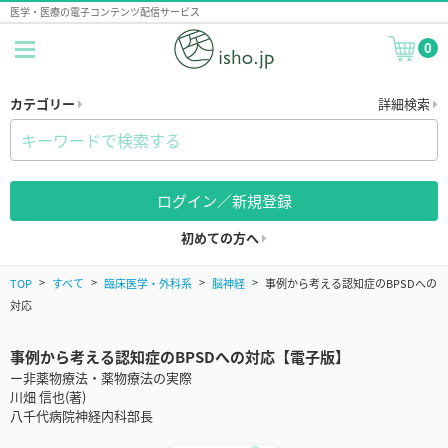
医学・医療の電子コンテンツ配信サービス
0
カテゴリー
詳細検索
ログイン／新規登録
初めての方へ
TOP
すべて
臨床医学・外科系
脳神経
事例から考える認知症のBPSDへの
対応
事例から考える認知症のBPSDへの対応【電子版】
ー非薬物療法・薬物療法の実際
川畑 信也(著)
八千代病院神経内科部長