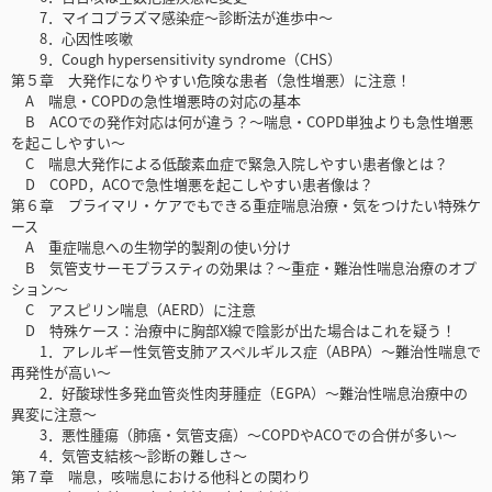
7．マイコプラズマ感染症～診断法が進歩中～
8．心因性咳嗽
9．Cough hypersensitivity syndrome（CHS）
第５章 大発作になりやすい危険な患者（急性増悪）に注意！
A 喘息・COPDの急性増悪時の対応の基本
B ACOでの発作対応は何が違う？～喘息・COPD単独よりも急性増悪
を起こしやすい～
C 喘息大発作による低酸素血症で緊急入院しやすい患者像とは？
D COPD，ACOで急性増悪を起こしやすい患者像は？
第６章 プライマリ・ケアでもできる重症喘息治療・気をつけたい特殊ケ
ース
A 重症喘息への生物学的製剤の使い分け
B 気管支サーモプラスティの効果は？～重症・難治性喘息治療のオプ
ション～
C アスピリン喘息（AERD）に注意
D 特殊ケース：治療中に胸部X線で陰影が出た場合はこれを疑う！
1．アレルギー性気管支肺アスペルギルス症（ABPA）～難治性喘息で
再発性が高い～
2．好酸球性多発血管炎性肉芽腫症（EGPA）～難治性喘息治療中の
異変に注意～
3．悪性腫瘍（肺癌・気管支癌）～COPDやACOでの合併が多い～
4．気管支結核～診断の難しさ～
第７章 喘息，咳喘息における他科との関わり