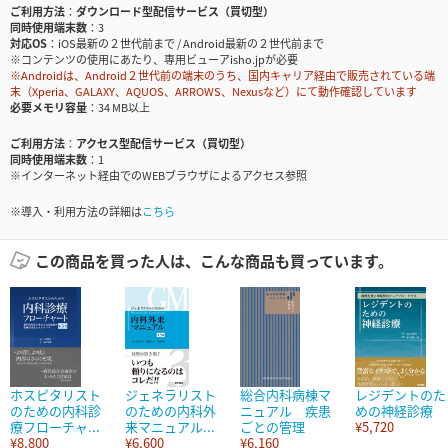
ご利用方法
ダウンロード型配信サービス（買切型）
同時使用端末数
3
対応OS
iOS最新の２世代前まで / Android最新の２世代前まで
※コンテンツの使用にあたり、専用ビューアisho.jpが必要
※Androidは、Android２世代前の端末のうち、国内キャリア経由で販売されている端
末（Xperia、GALAXY、AQUOS、ARROWS、Nexusなど）にて動作確認しています
必要メモリ容量
34 MB以上
ご利用方法
アクセス型配信サービス（買切型）
同時使用端末数
1
※インターネット経由でのWEBブラウザによるアクセス参照
※導入・利用方法の詳細は
こちら
この商品を買った人は、こんな商品も買っています。
ホスピタリスト
ジェネラリスト
総合内科病棟マ
レジデントのた
のための内科診
のための内科外
ニュアル 疾患
めの神経診療
療フローチャ...
来マニュアル...
ごとの管理
¥5,720
¥8,800
¥6,600
¥6,160