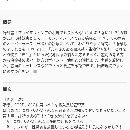
概要
好評書『プライマリ・ケアの現場でもう困らない！止まらない“せき”の診
かた』の姉妹書として、コモンディジーズである喘息とCOPD、その両者
のオーバーラップ（ACO）の診療について、わかりやすく解説。「喘息な
の？それともCOPD？」、「たくさんある吸入薬・生物学的製剤…どれを
どう使うべき？」といった実地医家の悩みに応えるべく、鑑別の考え方
から治療薬の選択・処方のポイント、他科との連携まで、実践を凝縮し
た。冒頭のエッセンスなどでさっと要点を確認できる、臨床現場ですぐ
に役立つ心強い一冊。
目次
【内容目次】
喘息，COPD，ACOに用いる主な吸入長期管理薬
はじめに：喘息・COPD・ACOを診るときに知っておいてもらいたいこと
第１章 診断の決め手！～“きっかけ”を逃さない～
A 喘息，COPD，ACOは多彩な症状を見せる
B アレルギー性鼻炎を放置していると咳喘息や喘息になるかも？！