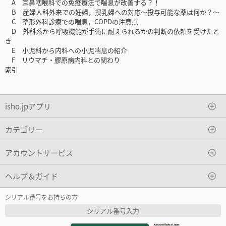
A 耳鼻咽喉科での免疫療法で喘息が改善する？！
B 産婦人科外来での妊婦，授乳婦への対応～投与可能な薬は何か？～
C 整形外科診療での喘息，COPDの注意点
D 外科系から呼吸機能が手術に耐えられるかの判断の依頼を受けたと
き
E 小児科から内科への小児喘息の紹介
F リウマチ・膠原病内科との関わり
索引
isho.jpアプリ
カテゴリー
アカウントサービス
ヘルプ＆ガイド
シリアル番号をお持ちの方
シリアル番号入力