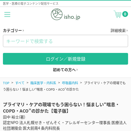
医学・医療の電子コンテンツ配信サービス
0
カテゴリー
詳細検索
ログイン／新規登録
初めての方へ
TOP
すべて
臨床医学・内科系
呼吸器内科
プライマリ・ケアの現場でも
う困らない！悩ましい“喘息・COPD・ACO”の診かた
プライマリ・ケアの現場でもう困らない！悩ましい“喘息・
COPD・ACO”の診かた【電子版】
田中 裕士(著)
認定NPO 法人札幌せき・ぜんそく・アレルギーセンター理事長 医療法人
社団潮陵会 医大前南4 条内科院長