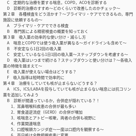
C 定期的な治療を要する喘息，COPD，ACOを診断する
D 診断的治療のすすめ～どのくらいで改善したのかチェック～
第２章 各種検査をどう活かす？～プライマリ・ケアでできるもの，専門
施設に依頼するもの～
A プライマリ・ケアでできる検査
B 専門医による精密検査の概要を知っておく
第３章 吸入薬の効率的な使い分け・減らし方
A 喘息とCOPDでは使う吸入薬が異なる～ガイドラインも含めて～
B 不安定なら1日2回の吸入薬
C 安定しているなら1日1回の吸入薬～ステップダウンを考慮する～
D 吸入薬はいつまで続ける？ステップダウンと使い分けは？～各吸入
薬の特徴を踏まえて～
E 吸入薬が使えない場合はどうする？
F 吸入指導は短時間で効率的に
第４章 治療をしていても咳が止まらないどうする？
A ICS，ICS/LABAを投与していても咳が止まらない喘息には抗コリン
薬を追加してみよう
B 診断が間違っているか，合併症が隠れている？！
1．耳鼻咽喉科疾患の合併が最も多い
2．胃食道逆流症（GERD）の合併が増加
3．咳喘息とアトピー咳嗽，両者の合併も視野に
4．作業関連喘息
5．口腔喉頭カンジダ症～一度は口腔内を観察する～
6．百日咳は全数把握疾患に変更